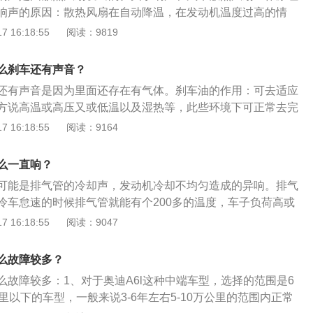
水深，是否没过进气管等。在必须要涉水前行的情况下，换低
响声的原因：散热风扇在自动降温，在发动机温度过高的情
切记不可放开油门，一旦熄火，水倒流就麻烦了。
熄火状态，车钥匙也抽离，其冷却系统还是会自动启动，对发
 16:18:55
阅读：9819
。之所以发出响声，那是电子风扇高速运转的声音，这种状况
发动机系统温度降下来之后，冷却系统就会自动停止工作，通
么刹车还有声音？
5分钟。汽车散热风扇的工作原理：水经过发动机带走热量，通
还有声音是因为里面还存在有气体。刹车油的作用：可去适应
器，散热器后面装有风扇，水达到一定温度时,温控开关打开，
方说高温或高压又或低温以及湿热等，此些环境下可正常去完
温时自动开启大风量，风扇狂转，低温时开启小风量，风扇慢
制动力传递。可对刹车系统其他部件有润滑功效。刹车油的更
 16:18:55
阅读：9164
油每隔3到5万公里或2年左右更换一次，更换汽车刹车油的原
分或杂质可以通过储油壶的通气孔进入，会降低刹车油的沸
么一直响？
车时，刹车管路容易产生气阻，造成刹车力下降或刹车失灵
可能是排气管的冷却声，发动机冷却不均匀造成的异响。排气
冷车怠速的时候排气管就能有个200多的温度，车子负荷高或
管燃烧的情况下，温度会更高，所以排气管同样会热胀冷缩发
 16:18:55
阅读：9047
声音很多情况下自排气管的前端以及软连接处。发动机冷却不
汽车行驶一段时间后，发动机温度很高，熄火后，各个部件温
么故障较多？
可能完全一个比例，那么必然或导致发动机内部各金属部件间
么故障较多：1、对于奥迪A6l这种中端车型，选择的范围是6
缩导致摩擦发出异响。
里以下的车型，一般来说3-6年左右5-10万公里的范围内正常