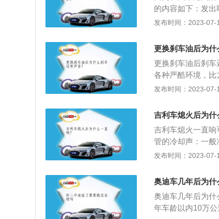
况，首先要先判断
的内容如下：发出
档，稳油门前进。
况，即使汽车处于
发布时间：2023-07-17
动机系统进行降温
属于正常现象，在
更换刹车油后为什
常这个过程为3～
更换刹车油后刹车
过上水管到达散热
各种严酷环境，比
风扇自动开启，高
成自己工作，确保
发布时间：2023-07-17
转。
换周期：汽车刹车
因是：空气里的水
吉利车熄火后为什
点；长时间行驶刹
吉利车熄火一直响
管的冷却声：一般
者有混合气在排气
发布时间：2023-07-17
出异响，而且这个
均匀造成的异响：
奥迪车几年后为什
度下降热胀冷缩不
奥迪车几年后为什
的缝隙由于冷却收
年车龄以内10万公