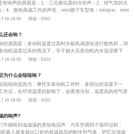
机还有响声的原因是：1、三元催化器的冷却声；2、排气管的冷
4、散热风扇工作的声音。mini旗下车型有：minijcw、mini
iclubman、minicoupe、minipaceman等。以2021款miniclubm
 16:18:55
阅读：5551
型车，车身尺寸是：长4263mm、宽1800mm、高1479m
。2021款miniclubman搭载1.5t直系3缸涡轮增压发动机，最
么还会响？
最大扭矩是190nm，最大功率是75kw。
响的原因是：发动机温度过高时水箱风扇进在进行散热和，消
发动机温度过高的情况下，车子熄火后发动机内水温没降下
进行散热，其冷却系统还是会自动启动，对发动机系统进行降
 16:18:55
阅读：5324
温后风扇便停止转动。汽车工作时会把汽油燃烧，经过复杂的
量变成热能，通过排气系统排出去，消声器基本处于这个系统
后为什么会哒哒响？
排气的噪声减小。消声器工作时要承受热气流的冲击，自然会
后哒哒响是因为：摩托车发动机工作时，各部位的温度不一
热胀冷缩就会发出响声。
工作后，在环境温度的影响下，会逐渐冷却，温度高的排气管
下降的快，变形大，发动机缸体温度下降的慢，变形不一致在
 16:18:55
阅读：5252
。摩托车发动机的作用是：将进入气缸中的燃料混合气点燃使
能变为机械能，并由曲轴将动力通过传动机构传给摩托车后轮
滋的响声?
力的机械能。
打开能听到滋滋滋的类似电流声。汽车空调四个循环过程：
缩机吸入蒸发器出口处的低温低压的制冷剂气体，把它压缩成