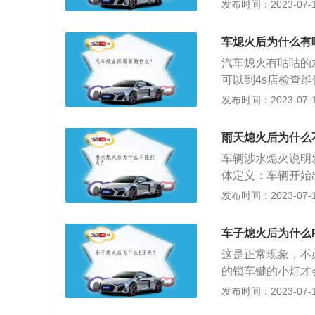
使用情况下普遍各
发布时间：2023-07-17
的通病主要集中在
顿挫以及换挡不平
车熄火后为什么有
箱存在的故障情况
汽车熄火有咕咕的
年可以70%左右，
可以到4s店检查
些通病的，主要还
反应器正在以显著
发布时间：2023-07-17
换挡不顺畅等。
重态区域的下限，
熄灭。2、熄火原
雨天熄火后为什么
由于驾驶水平不高
车辆涉水熄火说明
体定义：车辆开始
的水淹等级。2、
发布时间：2023-07-17
盘，水淹等级二为
淹等级四为积水没
车子熄火后为什么
等级六为积水没过
这是正常现象，不
的锁车键的小灯才
刹警告灯。当p灯
发布时间：2023-07-17
靠边做好检测，避