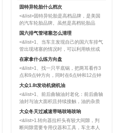
固特异轮胎什么档次
<&list>固特异轮胎是高档品牌，是美国
的汽车轮胎品牌。虽然是高档轮胎品
牌，但是中高低端的轮胎都有生产，这
国六排气管堵塞怎么清理
也是为了更好的开拓市场。
<&list>1、当车主发现自己的国六车排气
管出现堵塞的情况时，可以利用铁丝或
者是细棍，直接将杂物给取出来，如果
在家拿什么练方向盘
堵塞情况比较严重，也可以采取应急措
<&list>1、找一只平底锅，把两耳看作3
施。 <&list>2、直接利用木棍将所有的
点和9点钟方向，同时在6点钟和12点钟
杂物推到排气管里面的位置处，然后将
方向做一个标记。 <&list>2、双手握住
三元催化器拆解开，就可以将堵塞的东
大众1.8t发动机烧机油
平底锅两耳，然后往左打半圈、一圈、
西取出来。但如果是因为积碳过多引起
<&list>1、前后曲轴油封老化：前后曲轴
一圈半的练习，往右同样也要打相同的
的堵塞，就需要将三元催化器泡在草酸
油封与油大面积且持续接触，油的杂质
圈数。 <&list>3、最后强调要反复练
中进行清洗。 <&list>3、也可以利用清
和发动机内持续温度变化使其密封效果
习，这样就可以形成肌肉记忆，在真实
大众冬天过减速带咯吱咯吱响
洗剂对堵塞的情况得到解决，将清洗剂
逐渐减弱，导致渗油或漏油。<&list>2、
驾驶车辆时，不需要记忆也能打好方
放在燃油箱中，与燃油混合后，车辆启
<&list>1.转向器拉杆头有较大间隙，判
活塞间隙过大：积碳会使活塞环与缸体
向。
动时，就可以和汽油一起进入到燃烧
断间隙需要专用仪器和工具，车主本人
的间隙扩大，导致机油流入燃烧室中，