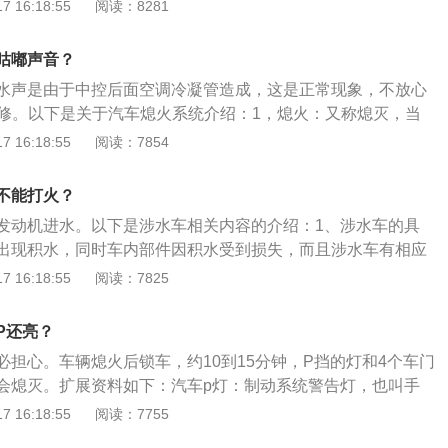
大部件都处于最佳状态，同时也是最合适的选择。2、奥迪A6L
 16:18:55
阅读：8281
变速箱上，存在行驶过程声音大、汽车噪音大、倒车和起步有
顺等问题；相对来说在几年后奥迪A6L的时候应该着重对变速
咕嘟声音？
进行详细鉴定，最好是请专业人员对车辆进行检查。3、第一
水声是由于中控后面空调冷凝管造成，这是正常现象，不放心
到了第五年只能到40%左右，而奥迪a6l开了几年后也是会有一
维修。以下是关于汽车熄火系统介绍：1，熄火：又称熄灭，当
是在变速箱上，开车声音大有噪音，起步或倒车有顿挫感以及
的反应速率进行操作时，若降低进料入口的温度，使它达到多
 16:18:55
阅读：7854
反应速度会突然大幅度下降，反应基本上停止。这个现象称为
因：自动档的车型不会轻易出现熄火的现象，而手动档的车型
不能打火？
，可能会经常出现熄火的现象。
发动机进水。以下是涉水车相关内容的介绍：1、涉水车的具
出现积水，同时车内部件因积水受到损失，而且涉水车有相应
涉水车水淹等级的分类：水淹等级一为积水刚刚没至车辆底
 16:18:55
阅读：7825
积水没过车轮一半，水淹等级三为积水几乎完全没过轮胎，水
至发动机舱盖，水淹等级五为积水完全没过发动机舱盖，水淹
P还亮？
车顶。
必担心。车辆熄火后锁车，约10到15分钟，P挡的灯和4个车门
会熄灭。扩展资料如下：汽车p灯：制动系统警告灯，也叫手
亮后，说明汽车的制动系统有故障问题，此时应该及时将汽车
 16:18:55
阅读：7755
免发生安全隐患。1、电脑自检：当汽车刚开始通电时，开车