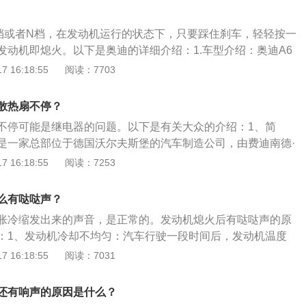
态检测，这个时候汽车仪表盘上的故障问题灯会全部亮起，当
题灯就会熄灭。这是正常现象，并不用理会。但是假如开车电
档或者N档，在发动机运行的状态下，只要踩住刹车，轻轻按一
还没灭，就说明有故障问题，这个时候要尽快对其检测和修
发动机即熄火。以下是奥迪的详细介绍：1.车型介绍：奥迪A6
题：假如制动系统警告灯在汽车驾驶流程中亮起，就说明汽车
的豪华汽车，有轿车和旅行车两种车型。奥迪A6融入了奥迪在
 16:18:55
阅读：7703
问题，这种状况可能是刹车损坏或手刹没有松开而影响到。当
技独家技术，又进一步丰富了豪华的配置，并赋予其超强的运
将汽车靠边并做好检测，避免有安全隐患。
性能无不体现出完美品质。其特点是更豪华、更动感、更成
散热扇不停？
搭载的是1.8T涡轮增压发动机与之匹配的是一个7挡手自一体化
不停可能是继电器的问题。以下是有关大众的介绍：1、简
说这套动力能够提升不少的经济燃油性，更加省油；整体行车
是一家总部位于德国沃尔夫斯堡的汽车制造公司，由费迪南德·
非常的出色。
3月28日成立。2、发展：公司旗下有奥迪、大众等品牌。2021
 16:18:55
阅读：7253
福布斯全球企业2000强》发布，大众集团位列第17名。3、企业
（德文VolksWagenwerk），意为大众使用的汽车，汽车的
么有哒哒声？
多次变化。今天的标志大众LOGO中的VW为全称中头一个字
胀冷缩发出来的声音，是正常的。发动机熄火后有哒哒声的原
：1、发动机冷却不均匀：汽车行驶一段时间后，发动机温度
个部件温度不均匀下降，热胀冷缩不可能完全相同，那么将会
 16:18:55
阅读：7031
金属部件间的缝隙摩擦发出异响。解决方法：停车之后不要马
管、三元催化器和涡轮冷却：熄火后，温度很高的排气管和三
机还有响声的原因是什么？
得更快，变形也更大，热胀冷缩明显，发出异响。（正常现