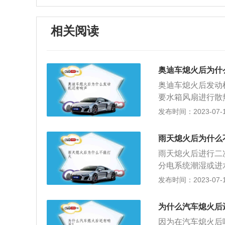
相关阅读
奥迪车熄火后为什
奥迪车熄火后发动
要水箱风扇进行散
了，风扇还在工作
发布时间：2023-07-17
自动开启风扇，继
停止。2、车底有
雨天熄火后为什么
有“嘟嘟”声。其
雨天熄火后进行二
的工作温度接近1
分电系统潮湿或进
裂声。
气滤清器处进水导
发布时间：2023-07-17
大碍，等电路晾干
确认排气口或进气
为什么汽车熄火后
强行启动可能因发
因为在汽车熄火后