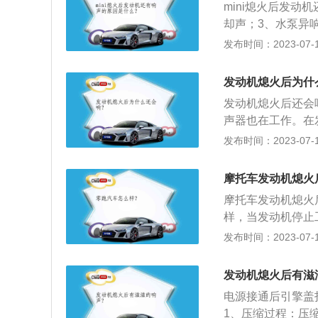
mini熄火后发动
象，无法解决）
却声；3、水泵异响；
countryman、min
发布时间：2023-07-17
an为例，其是一款小
m，轴距为2670mm
发动机熄火后为什
大马力是102ps，
发动机熄火后还会
声器也在工作。在
来，需要水箱风扇
发布时间：2023-07-17
温，当达到合适水
化学反应一部分能
摩托车发动机熄火
的尾端，作用是把
摩托车发动机熄火
发热，停车后由于
样，当发动机停止
和三元催化器温度
发布时间：2023-07-17
连接部位发生摩擦
其燃烧所产生的热
发动机熄火后有滋
而变为车辆行驶动
电源接通后引擎盖
1、压缩过程：压