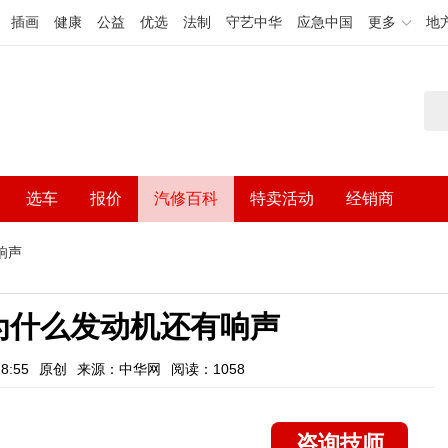
插画
健康
公益
优选
法制
守艺中华
应急中国
更多
地
选车
报价
汽修百科
特卖活动
经销商
响声
为什么发动机还有响声
8:55
原创
来源：中华网
阅读：1058
咨询技师