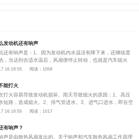
么发动机还有响声
机还有响声是：1、因为发动机内水温没有降下来，还继续需
热，当达到合适水温后，风扇便停止转动，也就是汽车熄火
。如车子有自动降温功能，当停车后如果发动机温度过高，会
 16:18:55
阅读：1058
续给发动机降温，当发动机温度下降到合理温度后，风扇自动
“嘟嘟”声：可能有些车主把车停在车库里熄火后，会听到车底
不能打火
实“罪魁祸首”就是位于车辆底盘后部的三元催化转化器。这个组件
次打火容易导致发动机损坏。雨天导致熄火的原因：1、高压
000摄氏度。熄火后，内部金属部件会热胀冷缩，并伴有一些爆
水短路，造成熄火。2、排气管进水。3、进气口进水，即在空
致熄火。解决方法：1、如果是系统潮湿或短路，一般来说无
 16:18:55
阅读：1017
或使用吹风机吹干即可启动，严重的可更换保险片。2、如果
口已经进水，一定要拖到修理厂进行检查。切不可强行启动，
还有响声？
动机润滑无效而导致更大损害。3、如果有遇上车辆涉水的情
响声是由散热风扇发出的。关于响声和汽车散热风扇工作原理