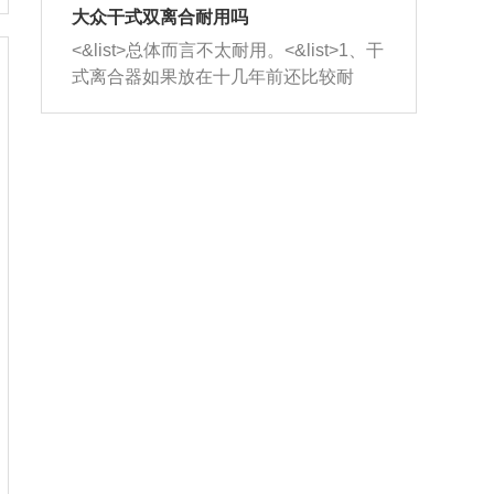
室，最后形成废气排出，就可以让三元
无法制作，需要将车辆送到修理厂或4s
造成烧机油。<&list>3、机油粘度。使用
大众干式双离合耐用吗
催化器得到清洗，排气管堵塞的情况就
店；<&list>2.车辆半轴套管防尘罩破
机油粘度过小的话，同样会有烧机油现
<&list>总体而言不太耐用。<&list>1、干
能够得到解决。
裂，破裂后会出现漏油现象，使半轴磨
象，机油粘度过小具有很好的流动性，
式离合器如果放在十几年前还比较耐
损严重，磨损的半轴容易损坏，产生异
容易窜入到气缸内，参与燃烧。<&list>
用，但是由于现在的汽车发动机动力输
响；<&list>3.稳定器的转向胶套和球头
4、机油量。机油量过多，机油压力过
出越来越高，使得干式离合器散热不足
老化，一般是使用时间过长造成的。解
大，会将部分机油压入气缸内，也会出
的缺陷也逐渐暴露出来。<&list>2、由于
决方法是更换新的质量好的转向橡胶套
现烧机油。<&list>5、机油滤清器堵塞：
干式双离合的工作环境暴露在空气中，
和球头。
会导致进气不畅，使进气压力下降，形
而离合器的散热也是通离合器罩上面的
成负压，使机油在负压的情况下吸入燃
几个小孔来进行散热。但是在行驶过程
烧室引起烧机油。<&list>6、正时齿轮或
中变速箱需要换挡，就不得不使得离合
链条磨损：正时齿轮或链条的磨损会引
器频繁工作。<&list>3、长时间的低速行
起气阀和曲轴的正时不同步。由于轮齿
驶以及过于频繁的启停，导致离合器的
或链条磨损产生的过量侧隙，使得发动
温度不断升高，而低速行驶时空气流动
机的调节无法实现：前一圈的正时和下
效率不高，无法将离合器中的热量有效
一圈可能就不一样。当气阀和活塞的运
的带走，导致离合器内部的温度不断升
动不同步时，会造成过大的机油消耗。
高，加速离合器的磨损。
解决方法：更换正时齿轮或链条。<&list
>7、内垫圈、进风口破裂：新的发动机
设计中，经常采用各种由金属和其他材