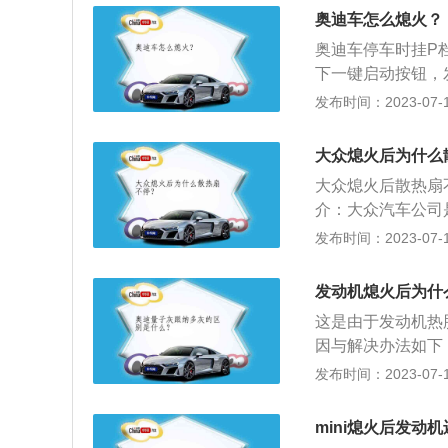
电脑会做好自我状
奥迪车怎么熄火？
检测完毕后故障问
奥迪车停车时挂P
脑自检完后故障灯
下一键启动按钮，
理。2、有故障问
是一款由奥迪生产
发布时间：2023-07-17
的制动系统有故障
全球最先进的高科
有这种问题时，要
动特性，从设计到
大众熄火后为什么
熟。2.性能：A6
大众熄火后散热扇
的变速箱，相对来
介：大众汽车公司
过程的平顺性表现
保时捷于1937年
发布时间：2023-07-17
年5月，《2021
标识：大众汽车公司
发动机熄火后为什
标志历史曾发生过
这是由于发动机热
母。
因与解决办法如下
很高，熄火后，各
发布时间：2023-07-17
导致发动机内部各
上熄火。2、排气
mini熄火后发动
元催化器温度下降