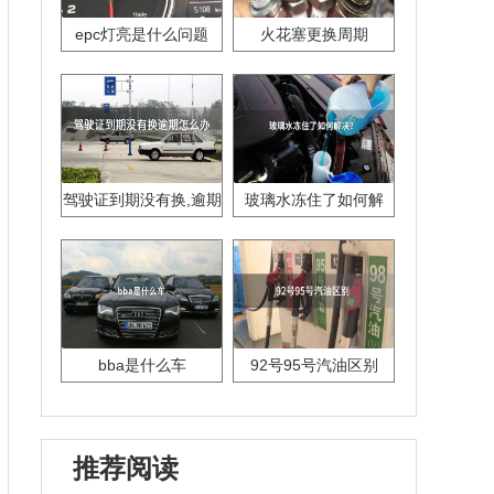
epc灯亮是什么问题
火花塞更换周期
驾驶证到期没有换,逾期
玻璃水冻住了如何解
怎么办??
决？
bba是什么车
92号95号汽油区别
推荐阅读