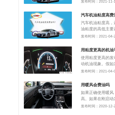
了，油耗自然会升高
发布时间：2021-11-10
成的，这种机油的
上，很少有低于1.
更好，使用寿命也
风阻系数会比较高
机油的分子大小和
汽车机油粘度高费
属，下面列举一下G
也不是很长。半合
汽车机油粘度高，
力L4发动机，匹配
间。
油粘度的高低主要
围在10.37~14.
分老司机为了追求
发布时间：2021-04-28
动机，匹配6挡手自
往往会对车辆造成
21~12.50升
得不偿失；3、说
下各种MPV的油
用粘度更高的机油
夏天气温高，换用
使用粘度更高的发
何额外的帮助作用
动机油现象。假如
机油对发动机来说
发布时间：2021-04-06
机内沒有发动机油
润滑作用，还起到
用暖风会费油吗
动机油会在发动机
如果正确使用暖风
个部件直接接触造
高。如果在刚启动
发动机的磨损，而
会导致发动机的油
发布时间：2020-12-26
续运转，会影响到
要立即打开汽车空
都会下降，理所当