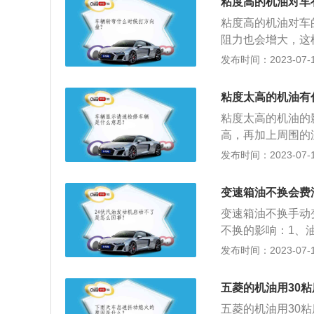
粘度高的机油对车
小，就代表低温流
粘度高的机油对车
在100℃时的运
阻力也会增大，这
高温状态下的润滑性
油粘度大发动机在
发布时间：2023-07-17
下来，同时也好让
3、对滤清器清洗
内的旧机油，直到
减少，不能及时把
内的机油流出；用
粘度太高的机油有
性差循环速度变慢
油，用手顺时针拧
粘度太高的机油的
易使发动机过热；
桶机油加到4分之
高，再加上周围的
路。
是否有漏油，如有
加发动机部件磨损
发布时间：2023-07-17
准范围内即可。
慢，通过滤清器的
的粘度大，流动性
变速箱油不换会费
动机内的各个零件
变速箱油不换手动
因为磨损损失一部
不换的影响：1、
箱油在高速高温下
发布时间：2023-07-17
箱内部零件；3、
致变速箱油温过高
五菱的机油用30粘
现轻微的打滑现象
五菱的机油用30