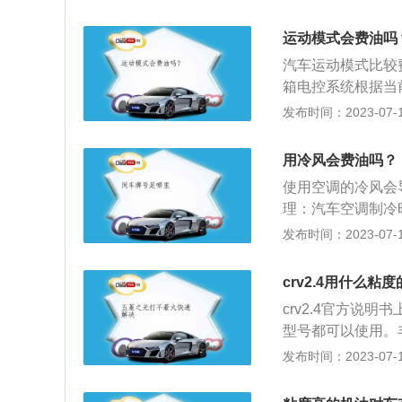
起到重要作用的通
0、5W-50、10W-
该打开车窗或开启
0、15W-50、20
运动模式会费油吗
眠或长时间休息，
小，代表夏季部分
汽车运动模式比较
箱电控系统根据当
自动变速箱挡位。
发布时间：2023-07-17
会延迟，使发动机
大。3、优点：超
用冷风会费油吗？
对清理发动机内积
使用空调的冷风会
理：汽车空调制冷
力，所以汽车空调
发布时间：2023-07-17
连接，在制冷时需
机运行；2、制冷
crv2.4用什么粘
发箱，被冷却的蒸
crv2.4官方说
吹出冷风；3、维
型号都可以使用。
更换，如果长时间
想更换机油，可以
发布时间：2023-07-17
差。汽车空调长时
度的变化而变化，
0，前面的数字表示