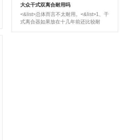
室，最后形成废气排出，就可以让三元
无法制作，需要将车辆送到修理厂或4s
造成烧机油。<&list>3、机油粘度。使用
大众干式双离合耐用吗
催化器得到清洗，排气管堵塞的情况就
店；<&list>2.车辆半轴套管防尘罩破
机油粘度过小的话，同样会有烧机油现
<&list>总体而言不太耐用。<&list>1、干
能够得到解决。
裂，破裂后会出现漏油现象，使半轴磨
象，机油粘度过小具有很好的流动性，
式离合器如果放在十几年前还比较耐
损严重，磨损的半轴容易损坏，产生异
容易窜入到气缸内，参与燃烧。<&list>
用，但是由于现在的汽车发动机动力输
响；<&list>3.稳定器的转向胶套和球头
4、机油量。机油量过多，机油压力过
出越来越高，使得干式离合器散热不足
老化，一般是使用时间过长造成的。解
大，会将部分机油压入气缸内，也会出
的缺陷也逐渐暴露出来。<&list>2、由于
决方法是更换新的质量好的转向橡胶套
现烧机油。<&list>5、机油滤清器堵塞：
干式双离合的工作环境暴露在空气中，
和球头。
会导致进气不畅，使进气压力下降，形
而离合器的散热也是通离合器罩上面的
成负压，使机油在负压的情况下吸入燃
几个小孔来进行散热。但是在行驶过程
烧室引起烧机油。<&list>6、正时齿轮或
中变速箱需要换挡，就不得不使得离合
链条磨损：正时齿轮或链条的磨损会引
器频繁工作。<&list>3、长时间的低速行
起气阀和曲轴的正时不同步。由于轮齿
驶以及过于频繁的启停，导致离合器的
或链条磨损产生的过量侧隙，使得发动
温度不断升高，而低速行驶时空气流动
机的调节无法实现：前一圈的正时和下
效率不高，无法将离合器中的热量有效
一圈可能就不一样。当气阀和活塞的运
的带走，导致离合器内部的温度不断升
动不同步时，会造成过大的机油消耗。
高，加速离合器的磨损。
解决方法：更换正时齿轮或链条。<&list
>7、内垫圈、进风口破裂：新的发动机
设计中，经常采用各种由金属和其他材