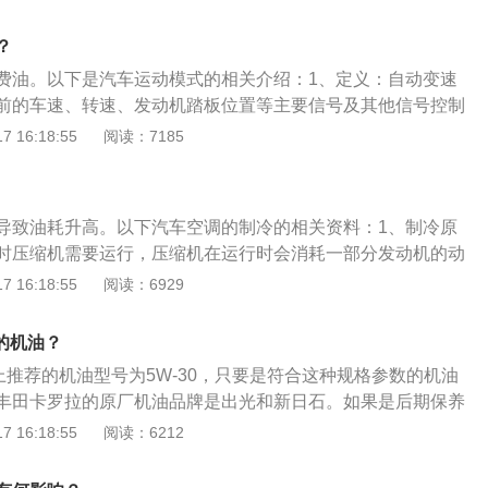
风装置。汽车空调使用注意事项：在进入汽车的短时间内，应
20、10W-30、10W-40、10W-50、15W-20、15W-30、15W-4
外循环通风设施。引进新鲜空气。驾驶员不能在封闭车窗内睡
W-20、20W-30、20W-40、20W-50，代表冬用部分的数字越
？
开启空调要避免长时间使用车内外空气自循环模式。
的数字越大者粘度越高，适用的气温范围越大。
费油。以下是汽车运动模式的相关介绍：1、定义：自动变速
前的车速、转速、发动机踏板位置等主要信号及其他信号控制
2、作用：运动模式下，变速箱可以自由换挡，但是换挡时机
 16:18:55
阅读：7185
在高转速上保持较长时间，即时输出大扭力，使车辆动力加
车时，可瞬间提高转速，满足提速需要的动力。高转速行驶，
碳有好处。有些车型悬挂会变得较硬，操控性也会有所提高。
导致油耗升高。以下汽车空调的制冷的相关资料：1、制冷原
时压缩机需要运行，压缩机在运行时会消耗一部分发动机的动
制冷会导致油耗升高，汽车空调的压缩机是通过皮带与发动机
 16:18:55
阅读：6929
要按下ac按钮，此时压缩机离合器会结合，发动机会带动压缩
剂：制冷剂在蒸发箱内可以不断膨胀吸热，制冷剂可以冷却蒸
度的机油？
发箱可以冷却鼓风机吹来的风，这样汽车空调的出风口就可以
明书上推荐的机油型号为5W-30，只要是符合这种规格参数的机油
护方法：汽车空调使用的制冷剂是r134a，这种制冷剂需要定期
丰田卡罗拉的原厂机油品牌是出光和新日石。如果是后期保养
不换制冷剂，会导致汽车空调的制冷速度变慢，制冷效果变
选择壳牌、美孚、嘉实、道达尔等品牌。机油的粘度会随着温
 16:18:55
阅读：6212
间使用内部会滋生细菌，需要定期清洗汽车空调。
所以需要格外注意，在低温和高温状态下的性能。比如说5W-3
低温流动性，5W代表可以承受-30°C的低温，这个数字越