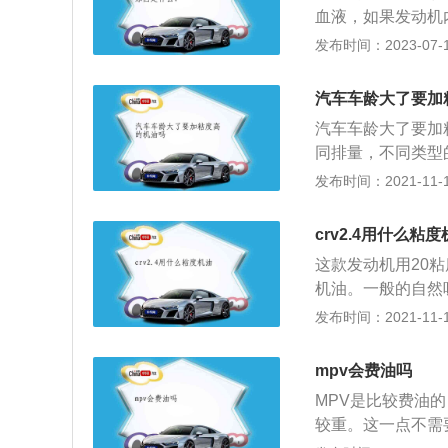
血液，如果发动机
用，还起到清洁、
发布时间：2023-07-17
任公司的注册商标
汽车有限责任公司
汽车车龄大了要加
有上升、腾举之势
汽车车龄大了要加
同排量，不同类型
辆在低温的情况下
发布时间：2021-11-10
保养的，每次保养
调滤芯，在到了大
crv2.4用什么粘
胎使用情况，检查
这款发动机用20
机油。一般的自然
以使用较低粘度的
发布时间：2021-11-10
那在发动机正常工
不良的现象，这样
mpv会费油吗
会增加发动机的运
MPV是比较费油
所以在选择机油时
较重。这一点不需
分别是全合成机油