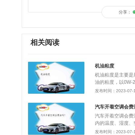
分享：
相关阅读
机油粘度
机油粘度是主要是用
油的粘度，以0W-
面数值较低的机油，
发布时间：2023-07-17
示机油在高温下的
重载的车辆。汽车
汽车开着空调会费
种。其中夏季用油牌
汽车开着空调会费
最高气温越高;而冬
内的温度、湿度、
号W代表冬季Win
适的乘坐环境，减
发布时间：2023-07-17
好，适用的最低气温