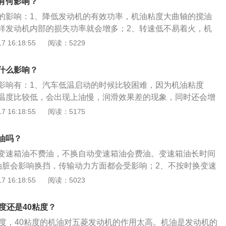
有何影响？
动性越好，汽车低温冷启动就会更顺畅，后面的数字代表机油
的影响：1、降低发动机的有效功率，机油粘度大曲轴的搅油
动粘度，数值越高越能在高温下保持粘度指标，也可以理解为在
样发动机内部的损失功率就会增多；2、转速低不易着火，机
能更好。crv2.4的机油更换的方法如下：等待发动机温度降
低温启动时曲轴转动所需的转矩就大，因此转速低不易着火；
 16:18:55
阅读：5229
机油都回流到油底壳；用扳手拧松油滴螺丝，用油盆接住油滴
效果差，机油油粘度大循环速度会变慢，通过滤清器的次数会
没有机油不流为止，启动一下发动机工作30秒即可，让主油道
磨损下来的杂质从摩擦表面带走；4、冷却作用差，机油流动
专用扳手拧下机油滤清器；在新的机油滤清器的油封上涂上机
什么影响？
，从摩擦表面带走热量的速度就慢，其冷却效果也就较差，容
紧即可；将新机油在发动机气门室盖的加油口加入，一般是一
影响有：1、汽车低温启动的时候比较困难，因为机油粘度
5、残炭高，机油粘度大其残炭颗粒大凝固点高，容易堵塞油
三即可；起动发动机工作5分钟，观察油底螺丝和机油滤清器处
温度比较低，会出现上油慢，润滑效果差的现象，同时还会增
应检修；发动机停止后，拔下机油标尺，检查发动机机油在标
；2、机油的粘度比较大，在发动机内的循环速度就会比较
 16:18:55
阅读：5175
次数比较少，这样就会出现清洗效果差的现象；3、汽车机油
就相对减慢，从而使冷却作用差；4、机油的粘度大，导致发
油吗？
之间的摩擦力加大，这样不仅让零件之间的磨损比较大，还会
变速箱油不费油，不换自动变速箱油会费油。变速箱油长时间
分的功率，降低了发动机的有效功率。
油脏会影响换挡，传输动力方面都会受影响；2、不按时换变速
工作会变质挥发，从而加剧机械零件的磨损，严重时损坏变速
 16:18:55
阅读：5023
不按时换变速箱油变速箱油会变浓，易使变速箱散热器受阻导
加剧磨损；4、不按时换变速箱油，车辆在行驶过程中容易出
度还是40粘度？
。
粘度，40粘度的机油对五菱发动机的作用太高。机油是发动机的