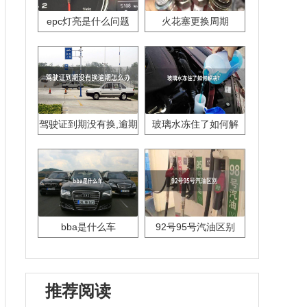
epc灯亮是什么问题
火花塞更换周期
驾驶证到期没有换,逾期
玻璃水冻住了如何解
怎么办??
决？
bba是什么车
92号95号汽油区别
推荐阅读