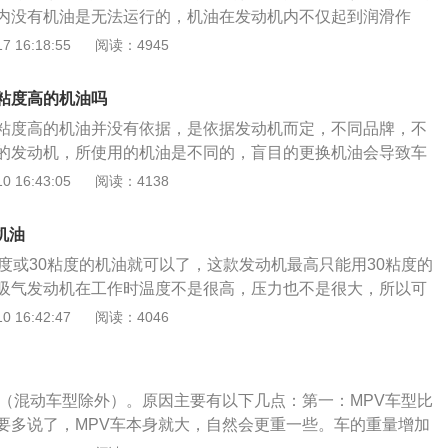
内没有机油是无法运行的，机油在发动机内不仅起到润滑作
密封、缓冲、防锈、散热的作用。五菱是柳州五菱汽车有限责
 16:18:55
阅读：4945
及品牌，此标志已经全部授权给上汽通用五菱使用。柳州五菱
的主标志由五个鲜红的菱形组成，形似鲲鹏展翅，雄鹰翱翔，
粘度高的机油吗
，象征着五菱的事业不断发展。
粘度高的机油并没有依据，是依据发动机而定，不同品牌，不
的发动机，所使用的机油是不同的，盲目的更换机油会导致车
启动困难，动力降低。汽车在使用的时候是要定期的给车辆做
 16:43:05
阅读：4138
的时候，需要去更换汽车的机油，机油滤清器，检查汽车的空
保养的时候，需要检查整车油，检查车辆的防冻液，车辆的轮
度机油
汽车的零部件损坏情况等。
粘度或30粘度的机油就可以了，这款发动机最高只能用30粘度的
吸气发动机在工作时温度不是很高，压力也不是很大，所以可
机油。机油的粘度不能过高也不能过低，如果机油粘度过低，
 16:42:47
阅读：4046
作时机油是无法形成稳定油膜的，这样会导致发动机出现润滑
会加剧发动机的磨损。如果机油粘度过高，那在发动机工作时
行阻力，这样会导致发动机出现动力下降和油耗升高的现象。
的（混动车型除外）。原因主要有以下几点：第一：MPV车型比
，一定要选择适合自己汽车发动机的机油粘度。机油有三种，
要多说了，MPV车本身就大，自然会更重一些。车的重量增加
，半合成机油，矿物质机油。全合成机油的基础油是由人工合