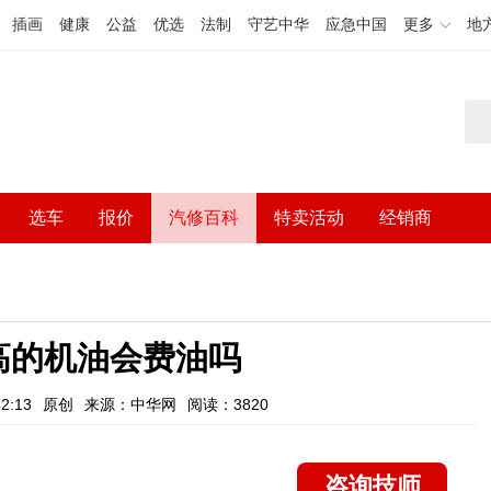
插画
健康
公益
优选
法制
守艺中华
应急中国
更多
地
选车
报价
汽修百科
特卖活动
经销商
高的机油会费油吗
2:13
原创
来源：中华网
阅读：3820
咨询技师