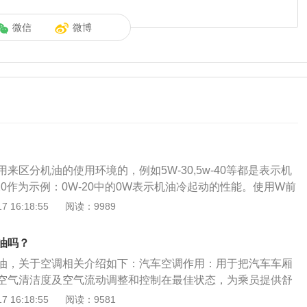
微信
微博
来区分机油的使用环境的，例如5W-30,5w-40等都是表示机
20作为示例：0W-20中的0W表示机油冷起动的性能。使用W前
在寒冷天气下可以较容易地起动发动机。0W-20中的20。表
 16:18:55
阅读：9989
粘度特性。高粘度的机油(具有更高值)可能更适合高速行驶或
机油的具体分类为夏季用油4种，冬季用油6种，冬夏通用油16
油吗？
号分别为：20、30、40、50，数字越大其粘度越大，适用的
油，关于空调相关介绍如下：汽车空调作用：用于把汽车车厢
季用油牌号分别为：0W、5W、10W、15W、20W、25W，符
空气清洁度及空气流动调整和控制在最佳状态，为乘员提供舒
ter(冬天)的缩写，W前的数字越小，低温粘度越小低温流动性越
少旅途疲劳，为驾驶员创造良好的工作条件，对确保安全行车
 16:18:55
阅读：9581
越低。冬夏通用油，牌号分别为：5W-20、5W-30、5W-4