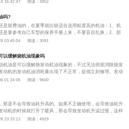
。第二：MPV的排量大都比较高。MPV的排量大都在1.5以
 16:42:47
阅读：3952
分子大小和形状都是几乎相同的，所以全合成机油的润滑性能
5排量的MPV。第三：风阻方面。MPV因为车身样式的关系，
是更长的。矿物质机油的基础油是从石油中提炼出来的，这种
，自然更费油。在国内，市面上最常见的MPV非别克的GL8莫
形状都是不规则的，所以这种机油的润滑性能一般，使用寿命
油吗?
L8的油耗。根据车友在网上反馈的数据显示：搭载2.4L167马
成机油的使用寿命和润滑性能介于全合成机油与矿物质机油之
还是挺费油的，在夏季就比较适合选用粘度高的机油：1、机
6挡手自一体变速箱车型，平均油耗为12.20升/百公里，油耗范
还是要参考自己车型的保养手册上来，不要盲目乱换；2、部
03升/百公里，参加测试车主共有1317位。搭载2.0T260马力L4发
更低或者更高的粘度等级，不按照车辆说明书规范选择机油，
 03:45:04
阅读：3091
一体变速箱车型，平均油耗为10.86升/百公里，油耗范围在9.
损伤，而这些损伤，可能会在一段时间后的累积后爆发出来，
/百公里，参加测试车主共有497位。大家如果感兴趣可以去网上查一
两个常见的错误观点：冬天气温低，换用低粘度等级的机油，
耗，普遍来说都是挺高的，很少有低于百公里8升油耗的。
可以缓解烧机油现象吗
高粘度等级的机油。这样的做法根本就不会对车辆保养起到任
动机油是可以缓解烧发动机油现象的，不过无法彻底消除烧发
。
发动机的发动机油消耗量出现了不正常，提倡立刻修理。发动
是十分至关重要的，发动机油被叫作发动机的血液，假如发动
 01:24:06
阅读：9600
，那发动机是无法正常运转的。发动机油在发动机内不但起到
清洁，密封，缓冲，防锈，散热的作用。在发动机运转时，发
内各个部件表层形成一层油膜，这样子可以避免发动机内的各
，那是不会导致油耗升高的。如果不正确使用，会导致油耗升
成摩擦。假如发动机内的各个部件直接接触造成摩擦，会加剧
发动机的时候就打开了暖风，那会导致发动机升温过慢，这样
且也可能会影响到发动机过热。假如发动机在过热的状态下持
耗升高，并且也会导致动力下降。所以在刚启动发动机后，不
 23:33:13
阅读：4929
发动机受到严重的损坏。发动机油长时间使用每一项性能基本
调的制热功能。在启动发动机后，建议正常行驶10到20分钟之
然发动机油是需要定期更换的。假如长时间不更换发动机油，