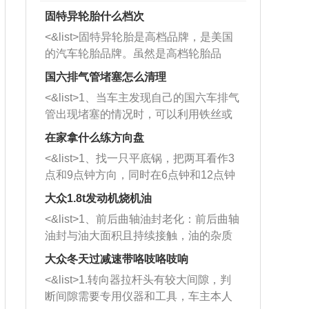
固特异轮胎什么档次
<&list>固特异轮胎是高档品牌，是美国
的汽车轮胎品牌。虽然是高档轮胎品
牌，但是中高低端的轮胎都有生产，这
国六排气管堵塞怎么清理
也是为了更好的开拓市场。
<&list>1、当车主发现自己的国六车排气
管出现堵塞的情况时，可以利用铁丝或
者是细棍，直接将杂物给取出来，如果
在家拿什么练方向盘
堵塞情况比较严重，也可以采取应急措
<&list>1、找一只平底锅，把两耳看作3
施。 <&list>2、直接利用木棍将所有的
点和9点钟方向，同时在6点钟和12点钟
杂物推到排气管里面的位置处，然后将
方向做一个标记。 <&list>2、双手握住
三元催化器拆解开，就可以将堵塞的东
大众1.8t发动机烧机油
平底锅两耳，然后往左打半圈、一圈、
西取出来。但如果是因为积碳过多引起
<&list>1、前后曲轴油封老化：前后曲轴
一圈半的练习，往右同样也要打相同的
的堵塞，就需要将三元催化器泡在草酸
油封与油大面积且持续接触，油的杂质
圈数。 <&list>3、最后强调要反复练
中进行清洗。 <&list>3、也可以利用清
和发动机内持续温度变化使其密封效果
习，这样就可以形成肌肉记忆，在真实
大众冬天过减速带咯吱咯吱响
洗剂对堵塞的情况得到解决，将清洗剂
逐渐减弱，导致渗油或漏油。<&list>2、
驾驶车辆时，不需要记忆也能打好方
放在燃油箱中，与燃油混合后，车辆启
<&list>1.转向器拉杆头有较大间隙，判
活塞间隙过大：积碳会使活塞环与缸体
向。
动时，就可以和汽油一起进入到燃烧
断间隙需要专用仪器和工具，车主本人
的间隙扩大，导致机油流入燃烧室中，