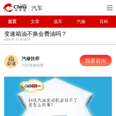
汽车
首页
文章
选车
汽修
百科
变速箱油不换会费油吗？
2023-07-17 16:18:55
汽修技师
我要咨询
汽车维修技师