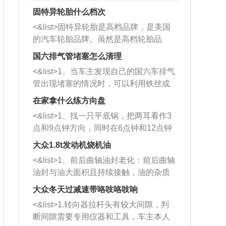
固特异轮胎什么档次
<&list>固特异轮胎是高档品牌，是美国
的汽车轮胎品牌。虽然是高档轮胎品
牌，但是中高低端的轮胎都有生产，这
国六排气管堵塞怎么清理
也是为了更好的开拓市场。
<&list>1、当车主发现自己的国六车排气
管出现堵塞的情况时，可以利用铁丝或
者是细棍，直接将杂物给取出来，如果
在家拿什么练方向盘
堵塞情况比较严重，也可以采取应急措
<&list>1、找一只平底锅，把两耳看作3
施。 <&list>2、直接利用木棍将所有的
点和9点钟方向，同时在6点钟和12点钟
杂物推到排气管里面的位置处，然后将
方向做一个标记。 <&list>2、双手握住
三元催化器拆解开，就可以将堵塞的东
大众1.8t发动机烧机油
平底锅两耳，然后往左打半圈、一圈、
西取出来。但如果是因为积碳过多引起
<&list>1、前后曲轴油封老化：前后曲轴
一圈半的练习，往右同样也要打相同的
的堵塞，就需要将三元催化器泡在草酸
油封与油大面积且持续接触，油的杂质
圈数。 <&list>3、最后强调要反复练
中进行清洗。 <&list>3、也可以利用清
和发动机内持续温度变化使其密封效果
习，这样就可以形成肌肉记忆，在真实
大众冬天过减速带咯吱咯吱响
洗剂对堵塞的情况得到解决，将清洗剂
逐渐减弱，导致渗油或漏油。<&list>2、
驾驶车辆时，不需要记忆也能打好方
放在燃油箱中，与燃油混合后，车辆启
<&list>1.转向器拉杆头有较大间隙，判
活塞间隙过大：积碳会使活塞环与缸体
向。
动时，就可以和汽油一起进入到燃烧
断间隙需要专用仪器和工具，车主本人
的间隙扩大，导致机油流入燃烧室中，