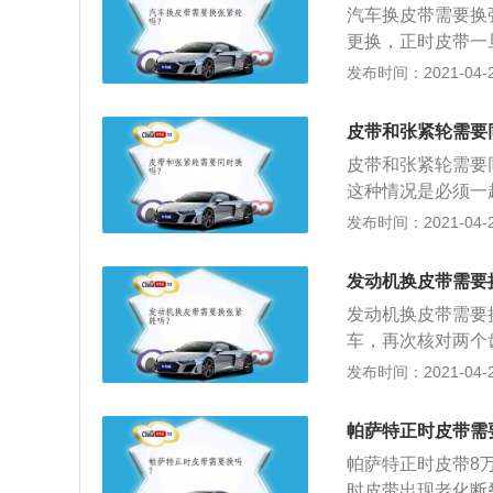
汽车换皮带需要换
更换，正时皮带一
10万公里左右就
发布时间：2021-04-26
弛，对好正时点后
对两次正时点确保
皮带和张紧轮需要
锤敲棒击。4发动机
皮带和张紧轮需要
滑结构，起到触发
这种情况是必须一起
如果是更换外围皮
发布时间：2021-04-26
现象，如果没有，
给你更换掉，再地
发动机换皮带需要
发动机换皮带需要
车，再次核对两个
上发动机曲轴输出
发布时间：2021-04-26
况；3、正时皮带
驶到6万～10万
帕萨特正时皮带需
为准。
帕萨特正时皮带8万
时皮带出现老化断