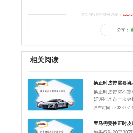
本文内容为中华网·汽车（
auto.
分享：
相关阅读
换正时皮带需要换
换正时皮带需不需
好连同水泵一块更
除了充当水泵的角
发布时间：2023-07-17
泵轴承也快到寿命
间断裂或者跳齿，
宝马需要换正时皮
多发动机，水泵跟
如果行驶20至3