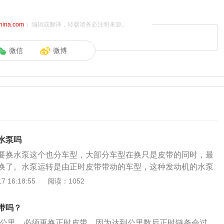
china.com
）编辑或翻译，转载请务必注明来源。
微信
微博
水泵吗
要换水泵这个也分车型，大部分车型在换只是皮带的同时，最
换了。水泵运转是由正时皮带带动的车型，这种发动机的水泵
色还起到一个正时惰轮的作用，一般到换皮带的公里数了，水
 16:18:55
阅读：1052
了，如果正工作中，水泵轴承损坏或者卡死，正时皮带就会瞬
造成顶气门等更大的损失。所以这部分车型必须更换！还有很
带吗？
正时皮带是各自独立的，这种水泵一般都在外面与发电机皮带
0万公里，必须更换正时皮带。因为达到公里数后正时链条会过