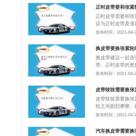
保准一点，因为影
正时皮带要和张紧
正时皮带需要和张
议与正时皮带及涨
可能引起正时皮带
发布时间：2021-04-26
建议：最好一起换
了还版要花一次工
换皮带要换张紧轮
后果：因为正时皮
换皮带建议一起连
坏。那样费用会很
带。正时皮带的更
次；2、更换的同
发布时间：2021-04-26
命相差无几，皮带
而知；3、也不可
皮带吱吱需要换张
相当于花了两次工
皮带吱吱需要换张
下更换的。
轮之间剧烈摩擦、
松动或老化，其中
发布时间：2021-04-26
不足，此时应该首
3、皮带老化主要
汽车换皮带需要换
轮之间的摩擦力降