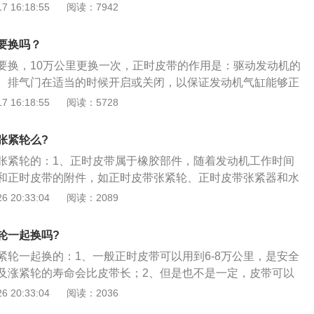
绍：1、简介：正时皮带对发动机的正常工作至关重要，一旦
 16:18:55
阅读：7942
门、点火工作会停止将不能工作，严重的情况气缸盖还会被损
作时间的增加，正时皮带及其附件，如正时皮带张紧轮、正时
要换吗？
等都会发生磨损或老化，所以每次更换皮带时要仔细检查这些
要换，10万公里更换一次，正时皮带的作用是：驱动发动机的
、注意事项：在使用时，要定期检查正时皮带的使用情况，如
、排气门在适当的时候开启或关闭，以保证发动机气缸能够正
裂纹，就需要注意正时带是否老化，行驶时有异响，需要注意
杰罗车身尺寸是：长4830mm、宽1895mm、高1885mm，
 16:18:55
阅读：5728
确。
，最小离地间隙为224mm。帕杰罗搭载了3.0l自然吸气发动机，
w，最大扭矩是244nm，与其匹配的是5挡手动变速箱。
张紧轮么?
张紧轮的：1、正时皮带属于橡胶部件，随着发动机工作时间
和正时皮带的附件，如正时皮带张紧轮、正时皮带张紧器和水
或老化；2、因此，凡是装有正时皮带的发动机，厂家都会有
 20:33:04
阅读：2089
的周期内定期更换正时皮带及附件；3、保护板拆下后露出了
滤器，接着把露在外面的发电机皮带卸掉。
轮一起换吗?
紧轮一起换的：1、一般正时皮带可以用到6-8万公里，是安全
及涨紧轮的寿命会比皮带长；2、但是也不是一定，皮带可以
是涨紧轮及水泵不一定能用到下一个8万公里，而更换的工时价
 20:33:04
阅读：2036
所以，一般是一起换了，但是这两样东西，要换还是换原厂的