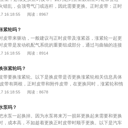
，可换可不换，不用非得换。这种水泵一般延伸在正时皮带下
火错乱，会顶弯气门或连杆，因此需要更换。正时皮带：正时
果水泵渗水，而同时会流到正时皮带或者张紧轮上面的话，这
系统的重要组成部分，通过与曲轴的连接并配合一定的传动比
 16:18:55
阅读：8967
有一段距离，就不必要了！一句话概括一下就是，水泵是由正
间的准确。使用皮带而不是齿轮来传动是因为皮带噪音小，自
更换，反之，换不换都可以，具体看水泵轴承、水封等情况！
于补偿。显而易见皮带的寿命肯定要比金属齿轮短，因此要定
张紧轮吗？
宝马的车系有1、2、3、4、5、6、7、8、X、M、Z、i等几
时皮带来驱动，一般建议与正时皮带及涨紧器，涨紧轮一起更
系是小型汽车，2系是小型轿跑，3系是中型汽车，4系是中型轿
时皮带是发动机配气系统的重要组成部分，通过与曲轴的连接
系是中大型汽车，6系是中大型轿跑（含敞篷），7系是豪华D级
比来保证进、排气时间的准确。使用皮带而不是齿轮来传动是
 16:18:55
阅读：8914
跑，i系是宝马电动车以及混合动力系列，M是宝马的高性能与
自身变化量小而且易于补偿。显而易见皮带的寿命肯定要比金
宝马特定的SUV（运动型多功能汽车）车系，宝马Z系是宝马的
定期更换皮带。涨紧轮：涨紧轮主要由固定壳体、张紧臂、轮
换张紧轮吗？
承和弹簧轴套等组成，能根据皮带不同的松紧程度，自动调整
皮带要换涨紧轮。以下是换皮带是否更换涨紧轮相关信息具体
统稳定安全可靠。
车皮带有两根，正时皮带和附件皮带，在更换同时，涨紧轮和惰
对于安全不能用两万公里后再更换。注意事项：发动机通过皮
 16:18:55
阅读：8678
助机构运转，例如空调器的压缩机、动力转向油泵、交流发电
现打滑或断裂，与此相关的辅助机构都将无法正常运转，从而
水泵吗？
用，因此，定期检查传动皮带非常必要。
把水泵一起换掉。因为水泵将来万一损坏更换起来需要和更换
时，成本高，不如趁着更换正时皮带时顺手更换。以下是汽车