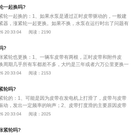
响发动机的安全，市面上的东西，真是不好区别啊。
轮一起换吗?
紧轮一起换的：1、如果水泵是通过正时皮带驱动的，一般建
紧器，涨紧轮一起更换。如果不换，水泵在运行时出了问题有
损坏；2、如果不是通过正时皮带驱动的，当然就不用了；3、
 20:33:04
阅读：2190
了，关键是工时费贵。如果只换皮带万一水泵、涨紧轮要是坏
时费，并且水泵比较容易坏；4、换正时皮带的原因，不换的
吗?
带是有寿命的。如果断了就有可能引起气门，活塞，缸盖的损
张紧轮也更换：1、一辆车皮带有两根，正时皮带和附件皮
高。因此要定期更换。
换周期几乎所有车都差不多，大约是三年或者六万公里更换一
时，涨紧轮和zd惰轮需要同时更换掉。因为皮带和涨紧轮的寿
 20:33:04
阅读：2153
寿命到了，即使现在涨紧轮还回能用，但寿命还剩多久则不得
能用两万公里后再更换答，因为换皮带的工时费是非常高的，
紧轮吗?
时费，为了安全和省钱起见，要同时更换。但水泵是不需要拆
紧轮的：1、可能是因为皮带在发电机上打滑了，皮带与皮带
振动，发出一定频率的响声；2、皮带打度滑的主要原因皮带
能导致皮带松动的因素有皮带张紧轮调整不当或张紧内轮弹力
 20:33:04
阅读：2025
先调整皮带张紧轮的张紧力，如果没有效果则更换张紧轮；
是指皮带在长时间使用过程中逐渐硬化、失去弹性，容与皮带
张紧轮吗?
低这种情况只能更换皮带。