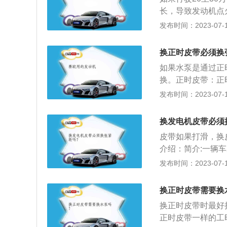
同时驱动，这种呢
长，导致发动机点
面，时间长了，如
皮带是发动机配气
发布时间：2023-07-17
种就得更换，如果
来保证进、排气时
时皮带带动的必须
身变化量小而且易
换正时皮带必须换
期更换皮带。宝马：
如果水泵是通过正
个系列。其中，1
换。正时皮带：正
跑（含敞篷），5
并配合一定的传动
发布时间：2023-07-17
车，8系是豪华轿
因为皮带噪音小，
跑车版本，X系是
属齿轮短，因此要
入门级跑车。
换发电机皮带必须
体、扭簧、滚动轴
皮带如果打滑，换
张紧力，使传动系
介绍：简介:一辆
轮要同时更换掉，
发布时间：2023-07-17
带传动驱动各种辅
机等，如果皮带出
换正时皮带需要换
影响到汽车正常使
换正时皮带时最好
正时皮带一样的工