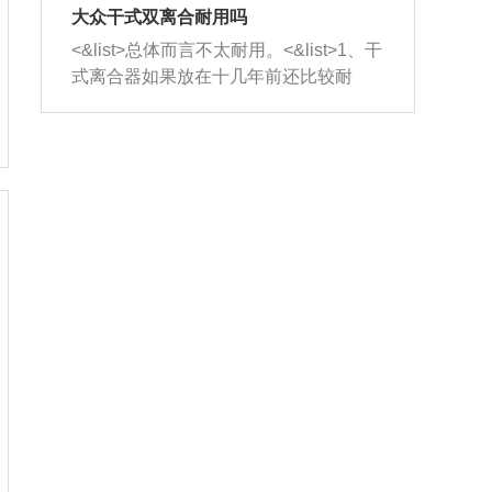
室，最后形成废气排出，就可以让三元
无法制作，需要将车辆送到修理厂或4s
造成烧机油。<&list>3、机油粘度。使用
大众干式双离合耐用吗
催化器得到清洗，排气管堵塞的情况就
店；<&list>2.车辆半轴套管防尘罩破
机油粘度过小的话，同样会有烧机油现
<&list>总体而言不太耐用。<&list>1、干
能够得到解决。
裂，破裂后会出现漏油现象，使半轴磨
象，机油粘度过小具有很好的流动性，
式离合器如果放在十几年前还比较耐
损严重，磨损的半轴容易损坏，产生异
容易窜入到气缸内，参与燃烧。<&list>
用，但是由于现在的汽车发动机动力输
响；<&list>3.稳定器的转向胶套和球头
4、机油量。机油量过多，机油压力过
出越来越高，使得干式离合器散热不足
老化，一般是使用时间过长造成的。解
大，会将部分机油压入气缸内，也会出
的缺陷也逐渐暴露出来。<&list>2、由于
决方法是更换新的质量好的转向橡胶套
现烧机油。<&list>5、机油滤清器堵塞：
干式双离合的工作环境暴露在空气中，
和球头。
会导致进气不畅，使进气压力下降，形
而离合器的散热也是通离合器罩上面的
成负压，使机油在负压的情况下吸入燃
几个小孔来进行散热。但是在行驶过程
烧室引起烧机油。<&list>6、正时齿轮或
中变速箱需要换挡，就不得不使得离合
链条磨损：正时齿轮或链条的磨损会引
器频繁工作。<&list>3、长时间的低速行
起气阀和曲轴的正时不同步。由于轮齿
驶以及过于频繁的启停，导致离合器的
或链条磨损产生的过量侧隙，使得发动
温度不断升高，而低速行驶时空气流动
机的调节无法实现：前一圈的正时和下
效率不高，无法将离合器中的热量有效
一圈可能就不一样。当气阀和活塞的运
的带走，导致离合器内部的温度不断升
动不同步时，会造成过大的机油消耗。
高，加速离合器的磨损。
解决方法：更换正时齿轮或链条。<&list
>7、内垫圈、进风口破裂：新的发动机
设计中，经常采用各种由金属和其他材