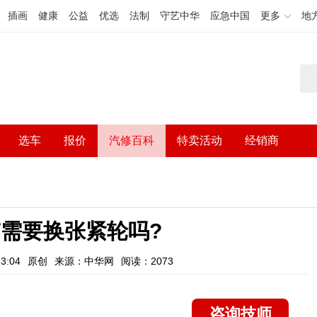
插画
健康
公益
优选
法制
守艺中华
应急中国
更多
地
选车
报价
汽修百科
特卖活动
经销商
需要换张紧轮吗?
3:04
原创
来源：中华网
阅读：2073
咨询技师