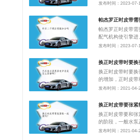
正时皮带的相关介
发布时间：2023-07-17
正时皮带损坏，气
坏。随着发动机工
帕杰罗正时皮带需
皮带张紧器和水泵
帕杰罗正时皮带需
附件是否良好。2
配气机构使引擎进
看见正时带表面有
常地吸气和排气。帕
发布时间：2023-07-17
正时带安装是否正
轴距为2780mm
最大功率是120k
换正时皮带时要换
换正时皮带时要换
的增加，正时皮带
泵等都会发生磨损
发布时间：2021-04-26
严格要求，在规定
发电机皮带和滑油
换正时皮带要张紧
换正时皮带要和张
的阶段，一般水泵
用到8万公里，但
发布时间：2021-04-26
格是一样的；3、