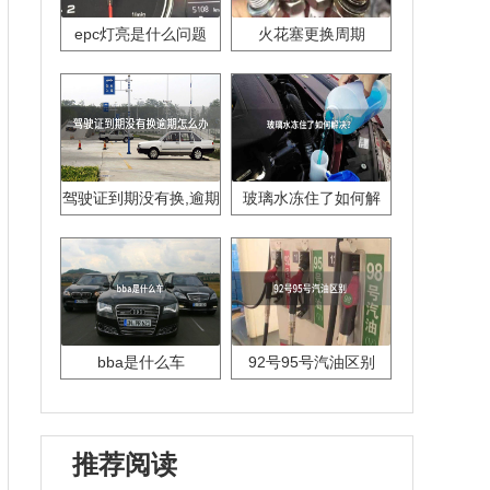
epc灯亮是什么问题
火花塞更换周期
驾驶证到期没有换,逾期
玻璃水冻住了如何解
怎么办??
决？
bba是什么车
92号95号汽油区别
推荐阅读