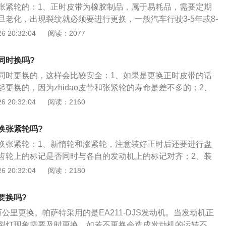
张紧轮的：1、正时皮带为橡胶制品，属于易耗品，需要定期
旦老化，出现裂纹就必须要进行更换，一般汽车行驶3-5年或8-
建议更换一次正时皮带；2、装配皮带时必须拉紧皮带不能松
 20:32:04
阅读：2077
用内六角扳手调好指针紧固张紧轮，用套筒盘曲轴顺时针盘车
准确后为止；3、正时皮带使用注意事项压紧工序决不能采用
同时换吗?
的32-2曲轴轮齿位于均布圆周36齿结构中，其中有2齿采用平
同时更换的，这样会比较安全：1、如果是更换正时皮带的话
曲轴位置传感器CKP的作用。
更换的，因为zhidao皮带和张紧轮的寿命是差不多的；2、
带的话，这种情况版需要检查一下张紧轮有没有异响和松旷的
 20:32:04
阅读：2160
这种情况就没有必要更换权的；3、如果在ssss店肯定是一起
方修理厂一般只换发动机皮带，皮带轮正常一般不更换。
换张紧轮吗?
换张紧轮：1、新惰轮和涨紧轮，注意装好正时后还要进行盘
齿轮上的标记是否同时与各自的发动机上的标记对齐；2、装
轴轮和发电机皮带，最后启动汽车进行运转检查安装后的情
 20:32:04
阅读：2180
的更换周期随着发动机的结构不同而有所不同，一般在车辆行
公里时应进行更换，具体的更换周期还是以车辆的保养手册说明
要换吗?
公里更换。帕萨特采用的是EA211-DJS发动机。当发动机正
裂灯现象需要及时更换，如若不更换会造成发动机的运转不