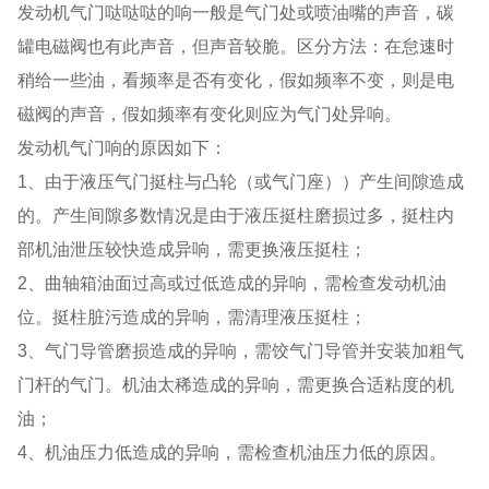
发动机气门哒哒哒的响一般是气门处或喷油嘴的声音，碳
罐电磁阀也有此声音，但声音较脆。区分方法：在怠速时
稍给一些油，看频率是否有变化，假如频率不变，则是电
磁阀的声音，假如频率有变化则应为气门处异响。
发动机气门响的原因如下：
1、由于液压气门挺柱与凸轮（或气门座））产生间隙造成
的。产生间隙多数情况是由于液压挺柱磨损过多，挺柱内
部机油泄压较快造成异响，需更换液压挺柱；
2、曲轴箱油面过高或过低造成的异响，需检查发动机油
位。挺柱脏污造成的异响，需清理液压挺柱；
3、气门导管磨损造成的异响，需饺气门导管并安装加粗气
门杆的气门。机油太稀造成的异响，需更换合适粘度的机
油；
4、机油压力低造成的异响，需检查机油压力低的原因。