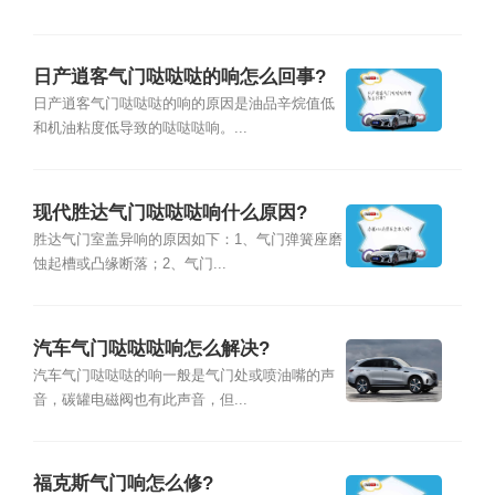
日产逍客气门哒哒哒的响怎么回事?
日产逍客气门哒哒哒的响的原因是油品辛烷值低
和机油粘度低导致的哒哒哒响。...
现代胜达气门哒哒哒响什么原因?
胜达气门室盖异响的原因如下：1、气门弹簧座磨
蚀起槽或凸缘断落；2、气门...
汽车气门哒哒哒响怎么解决?
汽车气门哒哒哒的响一般是气门处或喷油嘴的声
音，碳罐电磁阀也有此声音，但...
福克斯气门响怎么修?