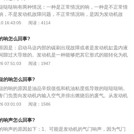
家里买了大众和奥迪汽车的朋友们，听到这个声音应该多一
“咔哒”的异响，只需更换新的脚胶即可。2.混合物太稠了。当发
哒哒哒响有两种情况：一种是正常情况的响，一种是不正常情
来自配气系统，一般是某个传递零件出了问题。这种情况下，
，现象是：起动后难以加速，发动机运转不均匀；排气管冒黑
响，不是发动机故障问题，不正常情况响，是因为发动机故
怕是在行驶过程中也能听得见。就需要认真对待，以防发生更
响，有时会发生枪击；发动机功率降低，油耗增加。这种大川
分为三种情况：缸内直喷技术的弊端、碳罐电磁阀运转、汽车
 16:43:05
阅读：4114
了配气系统呢？机脚胶老化或松脱，发动机抖动就会加剧，严
塞等有关。一般不需要大修。3.“敲缸”异响。由于润滑条件差以
技术的噪音往往比较大，因为它的燃油喷射压力比普通发动机
哒”的异响，这个解决办法倒也简单更换新的机脚胶即可。所
度磨损，活塞和气缸壁之间的间隙配合公差超出正常范围。发
的时候容易产生振动，容易听到哒哒哒的声音。第二种是碳罐
仅要注意行车安全，也更要细心仔细聆听汽车的反应，及时修
的响怎么回事?
裙与气缸壁发生碰撞，产生“咔嗒咔嗒”的清脆响声，这种现象
附的汽油蒸汽与空气进入气缸内燃烧，产生的哒哒哒的声音。
延长汽车寿命的目的。
时一般比较明显。
原因是：启动马达内部的碳刷出现故障或者是发动机缸盖内液
启动时，油泵在冷启动时还未充分建立油压，正常情况下运转
间隙过大导致的。发动机是一种能够把其它形式的能转化为机
消失。不正常情况哒哒哒响，就需要对发动机进行检查和维
如内燃机（往复活塞式发动机）、外燃机（斯特林发动机、蒸
 07:51:03
阅读：1947
能是发动机机脚垫出现老化或者松动，这种情况只需要更换机
动机、电动机等。汽车发动机的使用注意事项如下：1、忌空
情况是因为发动机的混合气过浓，导致排气管冒黑烟，发动机
身就具有减速断油的功能，如果空挡反而不利于节油；2、平
这种情况一般是积碳过多导致的。第三种情况是，由于发动机
哒的响怎么回事?
意观察，发现地上有油要判断是否出现发动机漏油的现象，及
零部件出现磨损，产生哒哒哒的清脆声，一般在怠速情况下比
哒的响的原因是油品辛烷值低和机油粘度低导致的哒哒哒响。
通，除掉安全隐患；3、对于装有涡轮增压器的汽车，在高速行
专门负责向发动机内输入空气并排出燃烧后的废气。从发动机
马上熄火，在怠速运转10分钟后再熄火，装有涡轮增压器的汽
门和排气门。进气门的作用是将空气吸入发动机内，与燃料混
 03:01:03
阅读：1586
度比一般自然吸气式的汽车要快数倍；4、当刹车油中混入或
作用是将燃烧后的废气排出并散热。汽车气门损坏的症状如
发现刹车油有杂质或沉淀物时，应该及时更换或者认真过滤，
动机的工作效率，汽车动力会降低；2、会产生异响，发动机在
力不足，从而影响制动效果。
的响声怎么回事?
怠速不稳或加速不畅的情况，超车性能也有所降低，严重时还
的响声的原因如下：1、可能是发动机的气门响声，因为气门
困难，出现打不着火的现象，汽车还会出现漏气或积碳增多的