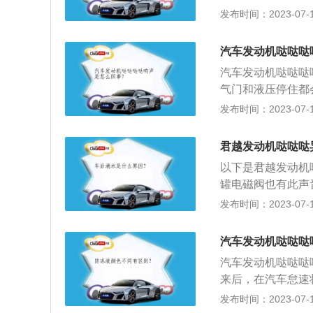
机异响；解决方法
不该进入的气体，
浓度过高或者过低
发布时间：2023-07-17
折断。
可能就是机油泵压
动机出现间歇性抖
系统堵塞或故障：
蚀等机械故障，导
修。更换发动机进
器之间的油管部分
汽车发动机哒哒哒
更换燃油泵总成等
发动机哒哒哒的响
会变稀，发动机动
汽车发动机哒哒哒
决方法：需要选择
气门和液压停住都
压，各部件由于得
发布时间：2023-07-17
和机油滤芯:定期
固体颗粒和粘稠物
君越发动机哒哒哒
保持曲轴箱通风良
以下是君越发动机
染物会沉积在PC
罐电磁阀也有此声
箱，定期使用BGl
有相应的哒哒声。
发布时间：2023-07-17
稍大一点，只要这
冷车时，缸壁与活
汽车发动机哒哒哒
致。通常当发动机
汽车发动机哒哒哒
因。劣质机油、长
来后，在汽车怠速
管之间以及液压挺
内听不到这种声音
发布时间：2023-07-17
此声音，但声音较