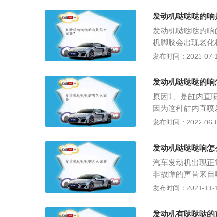
车时稍大一点，只
发动机哒哒哒的响
机油的原因。劣质
发动机哒哒哒的响
气门与导管之间以
机脚胶会出现老化
响。4、若通过上
发动机敲缸：由于
发布时间：2023-07-17
确认故障原因。
缸壁之间的缝隙过
现象。发动机En
发动机哒哒哒的响
动力发生装置，也
原因1、是缸内直
机、电动机。
因为这种缸内直喷
在高压喷射时会振
发布时间：2022-06-09
罐电磁阀工作。当
附在碳罐中的汽油
发动机哒哒哒响怎
减少了油耗。这部
汽车发动机出现正
动时，许多车主人
非故障的声音来自
常噪音是由于油泵
下：在排气系统中
发布时间：2021-11-10
的。正常情况下，
在高压燃油喷射系
嗒：1。脚胶老化
缸内直喷技术。从
机工作时的振动和
发动机有哒哒哒的