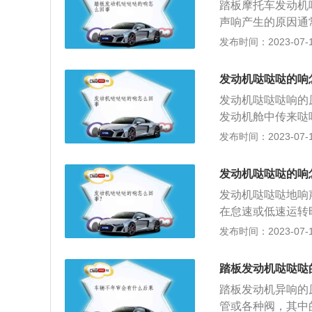
踏板摩托车发动机
时候；4、机脚胶
声响产生的原因通
更换新的机脚胶即
受高压气体的压力
发布时间：2023-07-17
似的声音，一般在
圆、连杆弯曲或扭
使汽油蒸汽连同空
缸。解决办法：尽
属于正常现象，等
发动机哒哒哒的响
头轴承声响：突然
壁与活塞的间隙还
发动机哒哒哒响的
要特征，连杆大头
需要在启动车辆先
发动机舱中传来哒
时声响会加剧。解
机油，也会有哒哒
油压，导致各部件
发布时间：2023-07-17
向错误,重新安装
加大；解决方法：
时间以后，哒哒异
重新安装拧紧。（
下，也容易使汽车
后，随着碳罐和进
更换。（4）分解
发动机哒哒哒的响
要更换汽车半轴；
参与燃烧，也会产
正常。3、出现这
机油的油压还没上
发动机哒哒哒地响
一段时间后，哒哒
出现了问题。出现
现象；解决办法：
在怠速或低速运转
发动机在发动的时
法：点火系统的主
过紧或连杆轴承装
发布时间：2023-07-17
动机机油缺失或机
点火线圈。供油系
动抓松动而使皮带
发出哒哒哒的声音
障：由于油箱盖通
减速时相继发出短
车发动机有哒哒哒
踏板发动机哒哒哒
部分堵塞，导致汽
动；曲轴折断；活
修理厂进行维修，
机动力输出变弱，
踏板发动机异响的
动机急加速时出现
必要的损失；6、
动机进气管泄露：
管或各种阀，其中
旷、轴瓦烧熔或尺