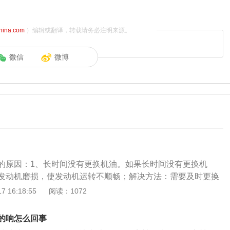
china.com
）编辑或翻译，转载请务必注明来源。
微信
微博
的原因：1、长时间没有更换机油。如果长时间没有更换机
发动机磨损，使发动机运转不顺畅；解决方法：需要及时更换
换机油滤芯；2、发动机油老化或零件松动的情况。这一种原
 16:18:55
阅读：1072
的正常使用；解决方法：需要定期对发动机检查和维修，这样
3、油泵在冷启动的时候，就容易在运行一段时间发出哒哒哒
的响怎么回事
：建议在启动车辆的时候一定要先热车，尤其是在温度较低的