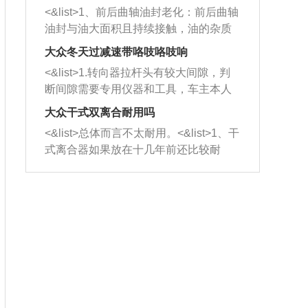
平底锅两耳，然后往左打半圈、一圈、
西取出来。但如果是因为积碳过多引起
<&list>1、前后曲轴油封老化：前后曲轴
一圈半的练习，往右同样也要打相同的
的堵塞，就需要将三元催化器泡在草酸
油封与油大面积且持续接触，油的杂质
圈数。 <&list>3、最后强调要反复练
中进行清洗。 <&list>3、也可以利用清
和发动机内持续温度变化使其密封效果
习，这样就可以形成肌肉记忆，在真实
大众冬天过减速带咯吱咯吱响
洗剂对堵塞的情况得到解决，将清洗剂
逐渐减弱，导致渗油或漏油。<&list>2、
驾驶车辆时，不需要记忆也能打好方
放在燃油箱中，与燃油混合后，车辆启
<&list>1.转向器拉杆头有较大间隙，判
活塞间隙过大：积碳会使活塞环与缸体
向。
动时，就可以和汽油一起进入到燃烧
断间隙需要专用仪器和工具，车主本人
的间隙扩大，导致机油流入燃烧室中，
室，最后形成废气排出，就可以让三元
无法制作，需要将车辆送到修理厂或4s
造成烧机油。<&list>3、机油粘度。使用
大众干式双离合耐用吗
催化器得到清洗，排气管堵塞的情况就
店；<&list>2.车辆半轴套管防尘罩破
机油粘度过小的话，同样会有烧机油现
<&list>总体而言不太耐用。<&list>1、干
能够得到解决。
裂，破裂后会出现漏油现象，使半轴磨
象，机油粘度过小具有很好的流动性，
式离合器如果放在十几年前还比较耐
损严重，磨损的半轴容易损坏，产生异
容易窜入到气缸内，参与燃烧。<&list>
用，但是由于现在的汽车发动机动力输
响；<&list>3.稳定器的转向胶套和球头
4、机油量。机油量过多，机油压力过
出越来越高，使得干式离合器散热不足
老化，一般是使用时间过长造成的。解
大，会将部分机油压入气缸内，也会出
的缺陷也逐渐暴露出来。<&list>2、由于
决方法是更换新的质量好的转向橡胶套
现烧机油。<&list>5、机油滤清器堵塞：
干式双离合的工作环境暴露在空气中，
和球头。
会导致进气不畅，使进气压力下降，形
而离合器的散热也是通离合器罩上面的
成负压，使机油在负压的情况下吸入燃
几个小孔来进行散热。但是在行驶过程
烧室引起烧机油。<&list>6、正时齿轮或
中变速箱需要换挡，就不得不使得离合
链条磨损：正时齿轮或链条的磨损会引
器频繁工作。<&list>3、长时间的低速行
起气阀和曲轴的正时不同步。由于轮齿
驶以及过于频繁的启停，导致离合器的