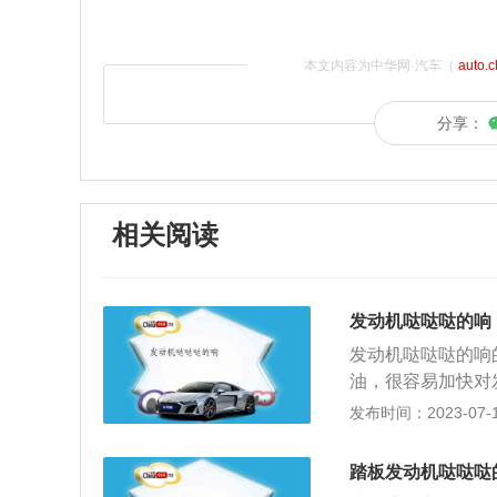
本文内容为中华网·汽车（
auto.
分享：
相关阅读
发动机哒哒哒的响
发动机哒哒哒的响
油，很容易加快对
机油，同时也要更
发布时间：2023-07-17
因也会影响发动机
才能够正常出行；
踏板发动机哒哒哒
的声音；解决方法