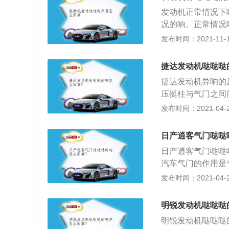
哒哒类似的声音。
动，严重时会出现
发动机正常情况下
些。异常情况下多
动机混合气过浓时
况的响。正常情况
噪音比较明显，哪
烟，发动机伴有异
障。正常情况响，
发布时间：2021-11-10
为严重的问题。除
与积碳、过滤器堵
冷启动。缸内直喷
重时也会出现“哒
及活塞和气缸壁过
的压力大，在喷射
以，作为车主不仅
捷达发动机哒哒哒
动机运转时，活塞
在工作过程中，吸
理或者保养，实现
在怠速或低速运转
捷达发动机异响的
第三种是汽车在冷
压挺柱与气门之间
一段时间声音就会
械能的机器，包括
发布时间：2021-04-26
修，第一种情况可
汽机等）、喷气发
脚垫即可。第二种
挡行驶：发动机本
伴有哒哒哒声音，
日产逍客气门哒哒
时使用车辆时要注
的润滑条件不好，
日产逍客气门哒哒
时与汽车4S店沟
较明显。
汽车气门的作用是
驶或是爬坡后不要
结构上，分为进气
发布时间：2021-04-26
车其形成积碳的速
合燃烧；排气门的
吸入水分，或者是
下：1、会影响发
否则会造成制动压
明锐发动机哒哒哒
运行过程中会出现
明锐发动机哒哒哒
会导致发动机启动