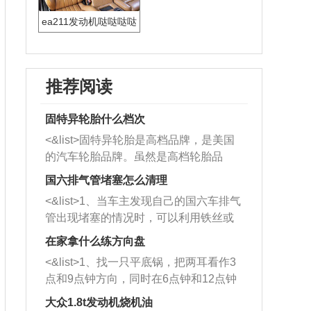
ea211发动机哒哒哒哒
响
推荐阅读
固特异轮胎什么档次
<&list>固特异轮胎是高档品牌，是美国
的汽车轮胎品牌。虽然是高档轮胎品
牌，但是中高低端的轮胎都有生产，这
国六排气管堵塞怎么清理
也是为了更好的开拓市场。
<&list>1、当车主发现自己的国六车排气
管出现堵塞的情况时，可以利用铁丝或
者是细棍，直接将杂物给取出来，如果
在家拿什么练方向盘
堵塞情况比较严重，也可以采取应急措
<&list>1、找一只平底锅，把两耳看作3
施。 <&list>2、直接利用木棍将所有的
点和9点钟方向，同时在6点钟和12点钟
杂物推到排气管里面的位置处，然后将
方向做一个标记。 <&list>2、双手握住
三元催化器拆解开，就可以将堵塞的东
大众1.8t发动机烧机油