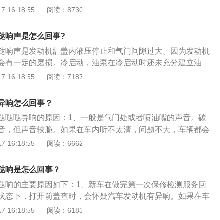
：前往维修厂检修发动机气门，并定期做车辆保养即可；7、
导致进气歧管中的混合气体的浓度过高或者过低，最终导致发
，最终导致发动机出现间歇性抖动或怠速时无力的症状。燃油
 16:18:55
阅读：8730
力不足，容易造成零件过度磨损，甚至发生烧瓦抱轴、活塞烧
动或怠速时无力的症状。解决办法：前往维修点进行检查维
由于油箱盖通气孔堵塞，油箱开关、燃油滤清器及油箱至化油
致发出异响；解决方法：前往维修厂检修，更换燃油泵电机、
气管。6、正时链条磨损：正时链条磨损也会造成踏板摩托车
堵塞，导致汽车怠速时不能得到相应的燃油量，导致混合气就
哒响声是怎么回事?
受损零件即可。
。解决方法：需要更换正时链条。7、火花塞选择不正确。解
力输出变弱，怠速抖动。
哒响声是发动机缸盖内液压停止和气门间隙过大。因为发动机
正确的火花塞。
会有一定的磨损。冷启动，油泵在冷启动时还未充分建立油
不到润滑所导致。汽车发动机需要定期保养:1、定期更换机油
 16:18:55
阅读：7187
更换机油和机油滤芯，机油从机油滤芯的细孔通过时，把油中的
积存在滤清器中。2、保持曲轴箱通风良好，须定期保养PCV:
异响怎么回事？
好，须定期保养PCV，清除PCV阀周围的污染物，空气中的污
哒哒哒异响的原因：1、一般是气门处或者喷油嘴的声音。碳
V阀的周围，可能使阀堵塞。3、定期清洗曲轴箱:定期清洗曲轴
音，但声音较脆。如果在车内听不太清，问题不大，车辆都会
05清洗曲轴箱，保持发动机内部的清洁。
2、一般汽车在冷车启动时，都会出现发动机的声音比热车时
 16:18:55
阅读：6662
个声音听起来均匀柔和，不刺耳，一般都没有问题。这是因为
塞的间隙还没有达到最佳尺寸，同时机油的润滑也不充分导
哒响是怎么回事？
缸体温度达到95度左右时，声音会恢复正常。3、机油的原
哒响的主要原因如下：1、新车在做完第一次保修检测服务回
时间没有更换机油或者缺机油等等情形，都容易导致气门与导
状态下，打开前盖查时，会怀疑汽车发动机有异响。如果在车
杆等处的摩擦加大，从而使发动机内的各种声音更响。
就不算大，一般是气门处或者喷油嘴的声音。碳罐电磁阀也有
 16:18:55
阅读：6183
脆。2、一般的汽车在冷启动时，都会出现发动机的声音比热