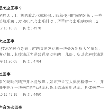
要这个声音听起来均匀柔和，不刺耳，一般都没有问题。3、
是怎么回事？
机油或者长时间没有更换机油，缺机油等等情形，都容易导致
的原因：1、机脚胶老化或松脱：随着使用时间的延长，一些
及液压挺杆等处的摩擦加大，从而使发动机内的各种声音更
松脱现象，发动机也会出现抖动，严重时会出现哒哒响；2、
述排查仍然不放心，建议到就近的4S或者汽修厂，进行检查来
润滑条件不足，活塞和气缸壁出现过度的磨损，导致活塞与气
 16:18:55
阅读：4978
大，可能会和气缸壁产生撞击，造成发动机敲缸出现哒哒响的
gine是一种能够把其他形式的能转化为机械能的机器，既适用于
怎么回事
可指包括动力装置的整个机器。其种类包括如内燃机、外燃
喷技术的缺点导致，缸内直喷发动机一般会发出很大的噪音。
发动机，其喷油压力是普通发动机的十几倍，所以这种喷油器
动，在安静或缓慢行驶时特别容易听到卡嗒卡嗒的噪音。2.碳
 11:20:05
阅读：4784
发动机起动时，安装在碳罐和进气歧管之间的电磁阀打开，吸
蒸汽与空气一起被带入气缸参与燃烧。这不仅减少了排放，还
么回事
分在工作时也会有清脆的咔哒声。3.汽车冷启动。当汽车冷启
常的哒哒的响声并不是故障，如果声音过大就要检修一下。并
都能听到发动机舱内“咔嗒”的异常噪音。实际上，这种“咔哒”异
哪里呢？一般来自排气系统和高压燃油喷射系统。具体来讲一
在冷启动时油压没有完全建立，导致各种部件润滑失效造成
，在控制倒气门的这一环工作中，瞬间会产生哒哒哒的声音。
 16:43:18
阅读：4450
发动机运转一段时间，咔嗒咔嗒的噪音就会消失。异常卡嗒卡
统中，现在的涡轮增压发动机中，多采用高压燃油喷射系统和
或松动，是发动机和车架之间的橡胶块。它的作用是减少发动
高压燃油喷射系统上看，其喷油器上的工作时间也会产生哒哒
缓冲，固定发动机。这些脚胶一旦老化或松动，发动机就会抖
声音怎么回事