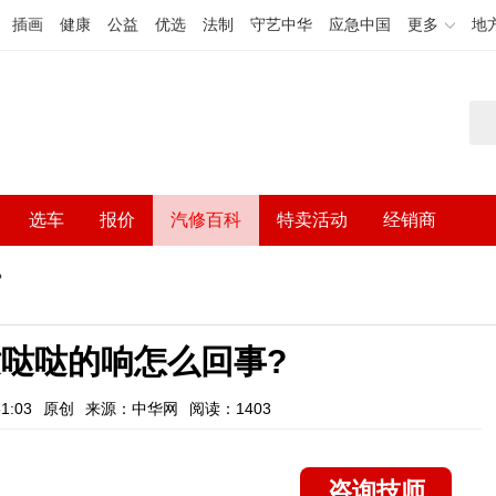
插画
健康
公益
优选
法制
守艺中华
应急中国
更多
地
选车
报价
汽修百科
特卖活动
经销商
?
哒哒的响怎么回事?
1:03
原创
来源：中华网
阅读：1403
咨询技师