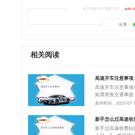
本文内容为中华网·汽车（
auto.
分享：
相关阅读
高速开车注意事项
高速开车注意事项有
如遇突发交通事故
的时候，如果有的
发布时间：2023-07-17
留下充足的距离和
住车了，这时候你
新手怎么过高速收
辆蹭伤，保命最重
新手过高速收费站
命安全。三、车距