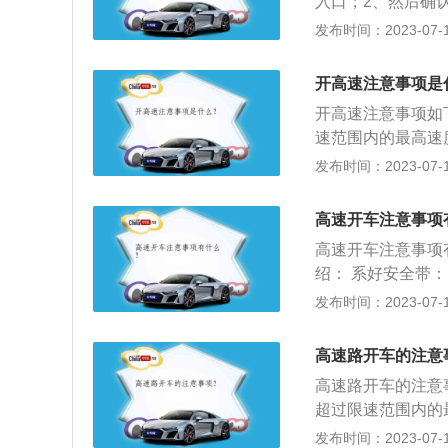
入口；2、然后确
留2秒的反应时间
系统的车主，驾驶
发布时间：2023-07-17
大货车之间行车，
站即可；4、如是
要第一时间撤离至
会告知车主通行的
多么严重的事故或
开高速注意事项是
员就会告知车主已
照城市路面撤离到
开高速注意事项如
开即可。车主需要
情的处理。四、合
速范围内的最高速
导致车辆的扣费不
果想提示前方车辆
速都是分段的，这
发布时间：2023-07-17
条件下，我们在高
速公路上避免紧急
都不能少。五、合
的是多辆汽车想撞
高速开车注意事项
化，夜间大车普遍
安全距离太小，一
车吧。六、不要疲
高速开车注意事项
道很宽，可以好几
态。同样车也需要
绍： 系好安全带
货车：尽量远离一
部位（如：轮胎、
证在高速公路的全
发布时间：2023-07-17
好，而且当车辆超
七、时速不能过快。
系，一旦发生危险
边行驶的小汽车是
00%。
路上行车，千万不
的汽车时，我们为
高速路开车的注意
车辆的鸣笛，导致
情况时不要占用应
高速路开车的注意
响，甚至发生危险
超过限速范围内的
上的限速都是分段
发布时间：2023-07-17