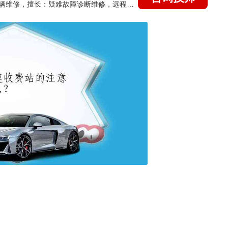
国家认证的汽车维修技师，15年德美日等各系车辆维修，擅长：疑难故障诊断维修，远程维修技术指导