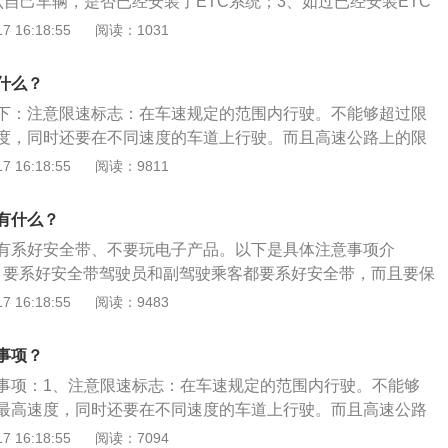
认自己车辆，是否已经安装了ETC系统；3、如过已经安装ETC
，建议大家车距一般在200米。注意大货车，尽量避免在在两辆
车辆进入ETC的专用车道，待栏杆打开后，驾车离开高速收费
 16:18:55
阅读：1031
山区道路请不要跟货车，也不要被货车跟。一旦出现事故一定
没有安装ETC的车主，需要进入人工收费通道；5、工作人员就
安全地带，切勿原地停留，以防出现二次事故。无论车辆发生
高速费用，或者按照前方显示屏提示的金额付款。然后工作人
者故障，你一个人无法解决的话那就请你离开事故车辆，并按
什么？
经缴费成功，然后将通行发票提供车主；6、车主驾驶车辆离
主路紧急行车带；高速公路撤离到最外层绿化带的方法等待事
下：注意限速标志：在车速规定的范围内行驶。不能够超过限
注意的是，走ETC的专用车道时，不要紧跟其他的车辆，容易
理使用灯光。车辆越快，噪音越大。因此我们在高速路上，如
度，同时还要在不同速度的车道上行驶。而且高速公路上的限
成功，还会导致车辆被落下的杆砸伤，带来不必要的损失。
或是要超车的话，灯光比喇叭更好使。在雨雪雾这些特殊天气
就要求驾驶人员要格外的注意限速标识。避免紧急刹车：在高
 16:18:55
阅读：9811
速路上更要注意灯光的使用，示宽灯、雾灯、双闪警示灯一个
刹车，以免后面的车辆没有及时刹车而造成追尾事件，更严重
理安排出行时间，避免夜间行车。如今道路上的情况千变万
。集中注意力：行驶的时候集中注意力，注意栏杆，避免因为
有什么？
较多，光线有差，本着安全第一的原则，建议尽量避免夜间行
时分心刮蹭到栏杆上，更严重的是撞到栏杆上。高速公路上车
劳驾驶。在高速路行驶超过2个小时司机就需要休息，调整状
有系好安全带、不要玩电子产品。以下是具体注意事项介
个车道同时有车行驶，不必要的情况下远离护栏行驶。远离大
调整状态，并且可以利用在休息站休息的时候检查车辆的主要
： 要系好安全带驾驶员和副驾驶乘客都要系好安全带，而且要保
些大货车，大客车，这些大型的载重车制动性能都没有那么
胎压、机油等），这样才能保证你在下一段旅程的行车安全。
程都要系上安全带，不要中途解开，更不要抱有侥幸心理而不
 16:18:55
阅读：9483
载的时候，车辆的控制系统和制动性能都将下降，这对在它旁
时速超过160km/h可能会发生爆胎，不系安全带死亡率就是1
后果不堪设想。 不要玩电子产品： 驾驶员要专心开车在高速公
很大的伤害的。所以，当我们在高速公路上行驶时，看见超载
要打电话，看手机，更不要用耳机听录音机，防止听不到其他
了自己的人身安全应尽量远离。不要占用应急车道：没有紧急
事项？
危险发生。也不要向车外乱扔物品，以免给其他车辆造成影
急车道。这样会使真正有紧急情况的车辆无法驶入。
事项：1、注意限速标志：在车速规定的范围内行驶。不能够
。
最高速度，同时还要在不同速度的车道上行驶。而且高速公路
的，这就要求驾驶人员要格外的注意限速标识。2、在高速公
 16:18:55
阅读：7094