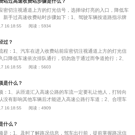
费站过高速收费站步骤是什么？
群交通一卡通互通，车辆安装使用ETC比例大幅提升”，并
通发展主要指标中明确提出“到2020年道路客车ETC使用率达到
应密切注视通道上方的灯光信号，选择绿灯亮的入口，降低车
多的未来可能性：除了要不断提升ETC安装使用便利性和ETC客
。新手过高速收费站时步骤如下：1、驾驶车辆按道路指示牌
还将推进货车使用ETC，探索ETC系统与车车通信、车路协同
;2、确认车辆是否已经安装ETC系统;3、如已经安装ETC，
 16:18:55
阅读：5934
向的深度融合，为车主提供全方位出行服务，这意味着有更多
C专用车道。栏杆打开后驾车离开高速入口收费站;4、如未安装
TC应用。ETC使用注意事项：ETC交易感应区域为8米，遇
候车道;5、按次序在收费亭停车，接受工作人员递来的磁卡;
经过？
了防止前车ETC设备故障或根本没有ETC设备，应与前车保持
驾驶车辆进入高速公路;7、根据行程离开高速公路，按指示牌驶
流程：1、汽车在进入收费站前应密切注视通道上方的灯光信
止自动感应为前车缴费的情况。ETC车道通行识别车速为20k
口收费站;8、如已经安装ETC，请驾驶车辆通过ETC专用通
入口降低车速依次排队通行，切勿急于通过而争道抢行；2、
则无法读取车辆设备信息，也会导致扣费失败。私自拆卸挪动OB
安装ETC，驾驶车辆进入其他道口进行等候。在收费亭停下车辆;
辆尽量靠近收费亭，使驾驶室门窗对齐收费口，便于收费人员
 16:18:55
阅读：5603
子标签脱落或松动等情况，都会导致电子标签失效，可以送到办
工作人员递交的卡片交予出口处工作人员;11、按工作人员或者前
、票证或通行卡；3、在入口处领到通行卡或票证后要妥善收
或高速公路办事厅去进行检测，非人为的松动脱落，只需要重新
款;12、收取工作人员的找零及发票;13、驾驶车辆离开。
交卡或验票。驾车上高速进收费站的要求：有效的驾驶证、有
记卡绑定ETC时，余额不足也会导致扣费失败，可听从现场工
项是什么？
车辆、合法驾驶人员、人民币若干（按距离长短不同）、ETC
MTC车道，使用现金或刷卡等方式通行。汽车挡风玻璃过厚导
项：1、从匝道汇入高速公路的车流一定要礼让他人，打转向
是发生过事故的车辆维修换过挡风玻璃，又或者改装前挡风玻
认没有影响其他车辆后才能进入高速公路行车道；2、合理车
。
安全的前提条件；3、超车是一个很常规的动作，但是在高速
 16:18:55
阅读：4909
注意车距，在雨天和超大车时一定提起精神；4、不能一次性
，换道前应仔细观察车况，打转向灯、鸣笛来提醒其他车辆；
是什么？
供有需要的车辆使用，除非特别情况，不能使用应急车道；6、
项是：1、及时了解路况信息，驾车出行前，提前掌握路况信