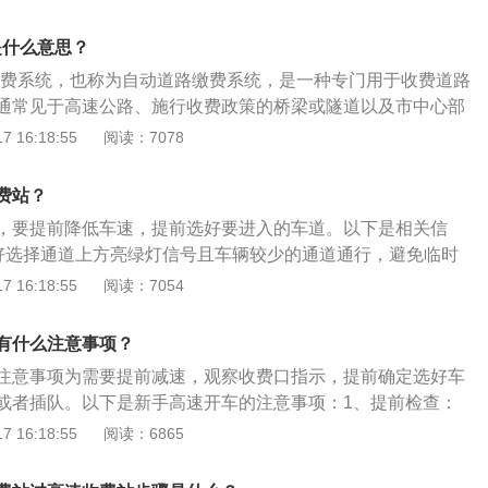
：以免后面的车辆没有及时刹车而造成追尾事件，更严重的是
、行驶的时候集中注意力：注意栏杆，避免因为安全距离太
是什么意思？
到栏杆上，更严重的是撞到栏杆上。高速公路上车道很宽，可
子收费系统，也称为自动道路缴费系统，是一种专门用于收费道路
车行驶，不必要的情况下远离护栏行驶。4、尽量远离一些大
通常见于高速公路、施行收费政策的桥梁或隧道以及市中心部
些大型的载重车制动性能都没有那么好，而且当车辆超载的时
城市交通的拥堵状况。根据国务院规定，从2020年起没有办理
 16:18:55
阅读：7078
统和制动性能都将下降，这对在它旁边行驶的小汽车是很大的
享受通行优惠，未来高速收费站只保留一条人工车道，只能通过人
我们在高速公路上行驶时，看见超载的汽车时，我们为了自己
。还有就是etc刚安装还不可以上高速，需要激活ETC设备后才
远离。
费站？
日免费期间也是可以走高速的，对于已经安装ETC用户通过ET
，要提前降低车速，提前选好要进入的车道。以下是相关信
。ETC的扣费原则：高速公路上会有一条或多条ETC车道。通
最好选择通道上方亮绿灯信号且车辆较少的通道通行，避免临时
玻璃上的车载电子标签与收费站ETC车道内的微波天线之间的
。进入收费站时，应该要依次排队通过，切勿争道抢行，加
 16:18:55
阅读：7054
，利用计算机联网技术与银行进行后台结算，达到车辆无需在
卡，可以选择车辆较少的ETC通道通行。2、注意事项：接近收
可缴纳路桥费的目的，这一切都是基于先通行后扣除费用的原
量靠近收费亭，让驾驶室的车窗对准收费口，方便于交接现
好处：节省时间：免去了排队等候的烦恼；绿色，环保：绿色低
有什么注意事项？
。领到通行卡或通行票据后，要妥善保存，切忌随手乱丢，否
站不停车，可降低噪声和尾气排放，减少污染；节省损耗：节
注意事项为需要提前减速，观察收费口指示，提前确定选好车
速时因为找不到通行卡或通行票据而耽误时间。
起步、刹车频率，降低磨损、油耗，用户还能享受通行费9.5折
或者插队。以下是新手高速开车的注意事项：1、提前检查：
ETC车道过车效率理论可提高2-3倍以上，让传统ETC更
、胎压、灯光等，并且设计好路线，需要一位3年驾龄的司机
 16:18:55
阅读：6865
技。相比车牌付，ETC技术更成熟更具备优势。更多政策支
速：高速最低时速不得低于每小时60公里，最高车速不得超过
综合交通运输体系发展“十三五”规划》中明确提出“到2020年
。3、保持车距：应该控制好车速，与前车尽量保持较远距离。