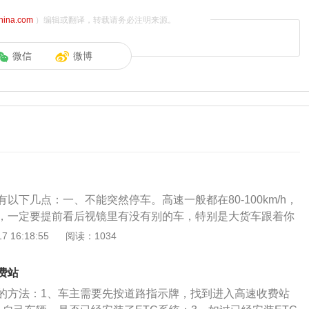
china.com
）编辑或翻译，转载请务必注明来源。
微信
微博
以下几点：一、不能突然停车。高速一般都在80-100km/h，
，一定要提前看后视镜里有没有别的车，特别是大货车跟着你
话请一定要提前减速并打开双闪，提醒后车注意，给后方车辆
 16:18:55
阅读：1034
时间减速。如果后方车辆总是按喇叭或者闪灯，他一定是刹不
要做的不是停车而是往紧急车道里开，哪怕被拍违章、哪怕车
费站
要。二、要带安全带。学车第一件事儿就是系安全带。保护生
的方法：1、车主需要先按道路指示牌，找到进入高速收费站
保持在200m。速度那么快，车距短肯定反应不过来，一般要预