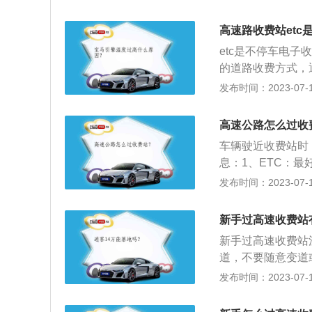
路上避免紧急刹车
多辆汽车相撞。3
高速路收费站etc
小，一时分心刮蹭
etc是不停车电
以数个车道同时有
的道路收费方式，
货车，大客车：这
分路段，用以缓解
发布时间：2023-07-17
候，车辆的控制系
etc的车辆不能
伤害的。所以，当
工通道缴纳通行费
的人身安全应尽量
高速公路怎么过收
能正常使用，节假
车辆驶近收费站时
C车道是不会扣费
息：1、ETC：
过安装在车辆挡风
打方向盘变换通道
发布时间：2023-07-17
微波专用短程通信
塞。如果有ETC
路桥收费站停车即
费亭时，汽车要尽
则。安装ETC的
新手过高速收费站
金、票证或通行卡
碳，车辆通行收费
新手过高速收费站
则可能会最后下高
省费用，减少车辆
道，不要随意变道
的优惠；提高效率：
重点是燃油、机油
发布时间：2023-07-17
新、更快、更高科
陪同。2、注意限
持：国务院在《现代
每小时120公里