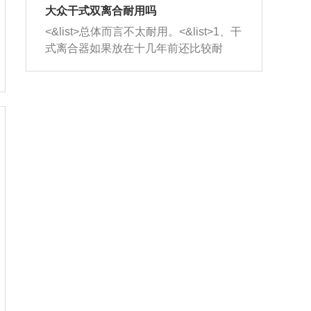
室，最后形成废气排出，就可以让三元
无法制作，需要将车辆送到修理厂或4s
造成烧机油。<&list>3、机油粘度。使用
大众干式双离合耐用吗
催化器得到清洗，排气管堵塞的情况就
店；<&list>2.车辆半轴套管防尘罩破
机油粘度过小的话，同样会有烧机油现
<&list>总体而言不太耐用。<&list>1、干
能够得到解决。
裂，破裂后会出现漏油现象，使半轴磨
象，机油粘度过小具有很好的流动性，
式离合器如果放在十几年前还比较耐
损严重，磨损的半轴容易损坏，产生异
容易窜入到气缸内，参与燃烧。<&list>
用，但是由于现在的汽车发动机动力输
响；<&list>3.稳定器的转向胶套和球头
4、机油量。机油量过多，机油压力过
出越来越高，使得干式离合器散热不足
老化，一般是使用时间过长造成的。解
大，会将部分机油压入气缸内，也会出
的缺陷也逐渐暴露出来。<&list>2、由于
决方法是更换新的质量好的转向橡胶套
现烧机油。<&list>5、机油滤清器堵塞：
干式双离合的工作环境暴露在空气中，
和球头。
会导致进气不畅，使进气压力下降，形
而离合器的散热也是通离合器罩上面的
成负压，使机油在负压的情况下吸入燃
几个小孔来进行散热。但是在行驶过程
烧室引起烧机油。<&list>6、正时齿轮或
中变速箱需要换挡，就不得不使得离合
链条磨损：正时齿轮或链条的磨损会引
器频繁工作。<&list>3、长时间的低速行
起气阀和曲轴的正时不同步。由于轮齿
驶以及过于频繁的启停，导致离合器的
或链条磨损产生的过量侧隙，使得发动
温度不断升高，而低速行驶时空气流动
机的调节无法实现：前一圈的正时和下
效率不高，无法将离合器中的热量有效
一圈可能就不一样。当气阀和活塞的运
的带走，导致离合器内部的温度不断升
动不同步时，会造成过大的机油消耗。
高，加速离合器的磨损。
解决方法：更换正时齿轮或链条。<&list
>7、内垫圈、进风口破裂：新的发动机
设计中，经常采用各种由金属和其他材