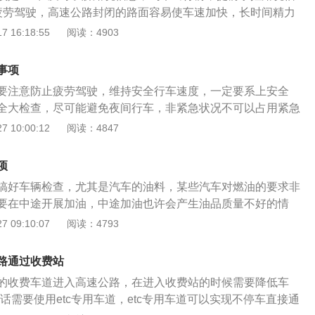
远光灯，但不是一直使用，而是远、近光交替使用，靠近前车
疲劳驾驶，高速公路封闭的路面容易使车速加快，长时间精力
。
定操作单调，非常容易造成心理和生理上的疲劳；3、切勿超
 16:18:55
阅读：4903
是造成交通事故的重要原因之一，天气不好时车主应严格遵守
快车、开斗气车，更不允许右侧超车，以确保自身和别人的生
事项
要注意防止疲劳驾驶，维持安全行车速度，一定要系上安全
全大检查，尽可能避免夜间行车，非紧急状况不可以占用紧急
。高速公路速度比较快，噪声大，你的车喇叭前车压根听不
 10:00:12
阅读：4847
转换近远闪灯提示下对方更有效；并且，在你察觉行车道内有
前后的间距非常近时，超车时你就需要防备后来的大车忽然变
项
候要是你恰好跑到他边上，那可就真的听天由命了。夜里超车
搞好车辆检查，尤其是汽车的油料，某些汽车对燃油的要求非
光灯，在你间距被超车子尾部贰、叁佰米时最好换成近光，如
要在中途开展加油，中途加油也许会产生油品质量不好的情
的判定你与他的间距进而并不会误判。在高速公路出现经济损
以前就要搞好检查，还有汽车的机油、胎压、灯光等等，这些
 09:10:07
阅读：4793
，要是无伤亡事故、两方对形成原因协商一致，且车子具有挪
容易用到的。其次，不要随便的占据应急车道，无端占据应急
车子挪动致紧急停车道内放置，如今的大家基本上都是有拍照
0元整，并记6分。高速的应急车道是1条抢险车道，倘若在堵车
在动车之前用自己的手机将初始现场拍二张相片。在高速公路
路通过收费站
通事故，应急车道就是1条救生通道，因此在开车的时候不要
车子不能挪动的，一定要在事发现场来车方位一百五十米外设
的收费车道进入高速公路，在进入收费站的时候需要降低车
方向盘的时候需要微调，由于在高速上开车，车速非常快，倘
要挪到道路护栏外。
的话需要使用etc专用车道，etc专用车道可以实现不停车直接通
的角度过大，也许会产生失控或是侧滑现象，对驾驶技术不够