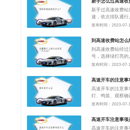
新手怎么过高速收
基本实现重点城市
在“十三五”综合交
新手过高速收费站
50%”的目标。更
速，依次排队通行
车使用率外，未来
进入高速入口收费站
发布时间：2023-07-17
等智慧交通发展方
驾驶车辆进入ET
的应用场景将支持E
ETC，进入其他等
到高速收费站怎么
到前车停留时，为
6、在栏杆打开后
到高速收费站经过
10米以上距离，防
入离开匝道，进入出
号，选择绿灯亮的
m/h，车速过快
道离开;9、如未
进入收费入口处车
发布时间：2023-07-17
U设备、ETC电
10、将之前入口
和驾驶人交接现金
理ETC卡的银行
方显示屏显示金额付
存好，以备出口时
激活即可。使用借
高速开车的注意事
效的行驶证、合法
作人员引导去人工
高速开车的注意事
系统（非必需）。
致感应不良。特别
灯、鸣笛、观察确
璃的朋友需要注意
距是确保车辆双方
发布时间：2023-07-17
公路上超车一定要
连续跨越多个车道
高速开车注意事项
5、应急车道是提
高速开车的注意事