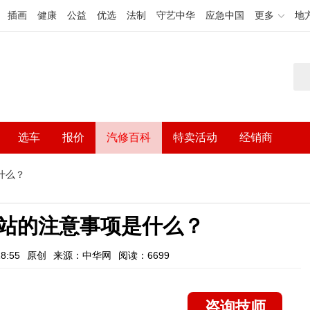
插画
健康
公益
优选
法制
守艺中华
应急中国
更多
地
选车
报价
汽修百科
特卖活动
经销商
什么？
站的注意事项是什么？
8:55
原创
来源：中华网
阅读：6699
咨询技师