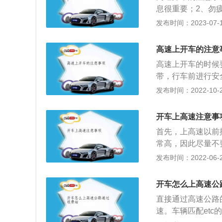
高速公路应该使用
息很重要；2、勿
时应变换为近光灯
高度集中，驾姿固
发布时间：2023-07-17
速行驶，超速行驶
限速要求，不能开
高速上开车的注意
命财产安全。
高速上开车的时候
带，行车前进行安
停车道紧急停车道
发布时间：2022-10-27
见，超车时还是多
二辆之上大型货车
开车上高速注意事
更车道超车，那时
首先，上高速以前
时，不要总是用远
常高，因此尽量不
此前车才可以更好
况，因此在上高速
发布时间：2022-06-27
失轻度的安全事故
都是在高速上非常
动能力，一定要将
车道会被处罚20
功能的手机，能够
开车怎么上高速公
的时候产生道路交
出现交通意外导致
直接通过高速公路
占据。高速上调节
定警示标志，且人
速。车辆匹配etc
若汽车方向盘调整