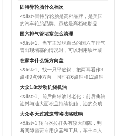
固特异轮胎什么档次
<&list>固特异轮胎是高档品牌，是美国
的汽车轮胎品牌。虽然是高档轮胎品
牌，但是中高低端的轮胎都有生产，这
国六排气管堵塞怎么清理
也是为了更好的开拓市场。
<&list>1、当车主发现自己的国六车排气
管出现堵塞的情况时，可以利用铁丝或
者是细棍，直接将杂物给取出来，如果
在家拿什么练方向盘
堵塞情况比较严重，也可以采取应急措
<&list>1、找一只平底锅，把两耳看作3
施。 <&list>2、直接利用木棍将所有的
点和9点钟方向，同时在6点钟和12点钟
杂物推到排气管里面的位置处，然后将
方向做一个标记。 <&list>2、双手握住
三元催化器拆解开，就可以将堵塞的东
大众1.8t发动机烧机油
平底锅两耳，然后往左打半圈、一圈、
西取出来。但如果是因为积碳过多引起
<&list>1、前后曲轴油封老化：前后曲轴
一圈半的练习，往右同样也要打相同的
的堵塞，就需要将三元催化器泡在草酸
油封与油大面积且持续接触，油的杂质
圈数。 <&list>3、最后强调要反复练
中进行清洗。 <&list>3、也可以利用清
和发动机内持续温度变化使其密封效果
习，这样就可以形成肌肉记忆，在真实
大众冬天过减速带咯吱咯吱响
洗剂对堵塞的情况得到解决，将清洗剂
逐渐减弱，导致渗油或漏油。<&list>2、
驾驶车辆时，不需要记忆也能打好方
放在燃油箱中，与燃油混合后，车辆启
<&list>1.转向器拉杆头有较大间隙，判
活塞间隙过大：积碳会使活塞环与缸体
向。
动时，就可以和汽油一起进入到燃烧
断间隙需要专用仪器和工具，车主本人
的间隙扩大，导致机油流入燃烧室中，