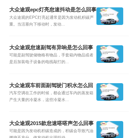
大众途观epc灯亮怠速抖动是怎么回事
大众途观的EPC灯亮起通常是因为发动机积碳严
重。当活塞向下移动时，发动...
大众途观怠速副驾有异响是怎么回事
可能是副驾驶储物格有物品，手套箱内物品或者
是后加装电子设备的电线敲打的...
大众途观车前面副驾驶门积水怎么回
事
汽车空调在工作的时候，都会通过车内的蒸发箱
产生大量的冷凝水，这些冷凝水...
大众途观2015款怠速嗒嗒声怎么回事
可能是因为发动机积碳造成的，积碳会导致汽油
燃烧不充分，使发动机出现抖动...