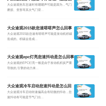
回事
大众途观热车怠速时有嗯嗯声可能是因为，气门
磨损、变形等其次气门背...
大众途观2015款怠速嗒嗒声怎么回事
大众途观2015款怠速有嗒嗒声可能是发动机积碳
造成的。积碳会造成...
大众途观epc灯亮怠速抖动是怎么回事
大众途观的EPC灯亮一般是由于发动机积炭严重
导致的,引擎的动力来...
大众途观冷车启动怠速抖动是怎么回
事
大众途观冷车启动转速偏高会有轻微的抖动，怠
速抖动有可能是节气门出...