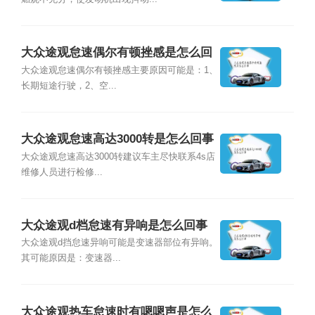
大众途观怠速偶尔有顿挫感是怎么回
事
大众途观怠速偶尔有顿挫感主要原因可能是：1、
长期短途行驶，2、空...
大众途观怠速高达3000转是怎么回事
大众途观怠速高达3000转建议车主尽快联系4s店
维修人员进行检修...
大众途观d档怠速有异响是怎么回事
大众途观d挡怠速异响可能是变速器部位有异响。
其可能原因是：变速器...
大众途观热车怠速时有嗯嗯声是怎么