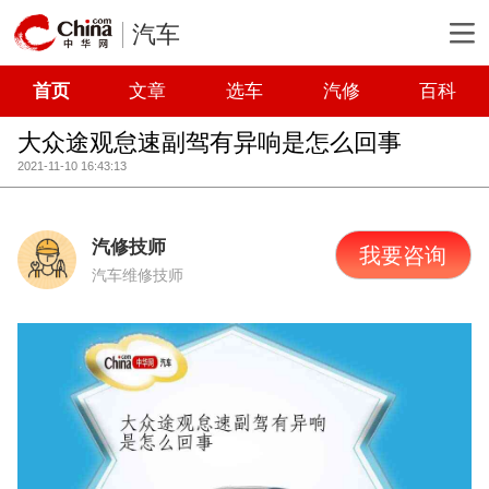
汽车
首页
文章
选车
汽修
百科
大众途观怠速副驾有异响是怎么回事
2021-11-10 16:43:13
汽修技师
我要咨询
汽车维修技师