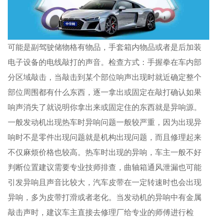
可能是副驾驶储物格有物品，手套箱内物品或者是后加装
电子设备的电线敲打的声音。检查方式：手握拳在车内部
分区域敲击，当敲击到某个部位响声出现时就近确定整个
部位周围都有什么东西，逐一拿出或固定在敲打确认如果
响声消失了就说明你拿出来或固定住的东西就是异响源。
一般发动机出现热车时异响问题一般较严重，因为出现异
响时不是零件出现问题就是机构出现问题，而且修理起来
不仅麻烦价格也较高。热车时出现的异响，车主一般不好
判断位置建议需要专业技师排查，曲轴箱通风泄漏也可能
引发异响且声音比较大，汽车皮带在一定转速时也会出现
异响，多为皮带打滑或者老化。当发动机的异响中有金属
敲击声时，建议车主直接去修理厂给专业的师傅进行检