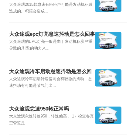
大众途观2015款怠速有嗒嗒声可能是发动机积碳
造成的。积碳会造成...
大众途观epc灯亮怠速抖动是怎么回事
大众途观的EPC灯亮一般是由于发动机积炭严重
导致的,引擎的动力来...
大众途观冷车启动怠速抖动是怎么回
事
大众途观冷车启动转速偏高会有轻微的抖动，怠
速抖动有可能是节气门出...
大众途观怠速950转正常吗
大众途观怠速转速950，转速偏高， 1）检查各真
空管道是...