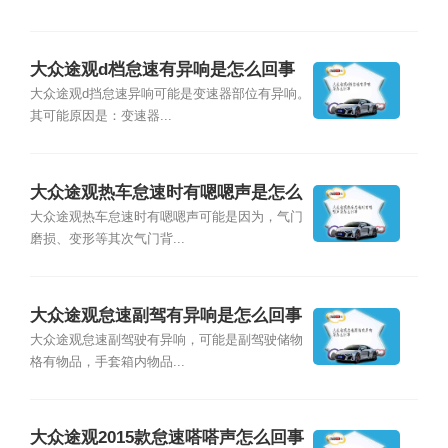
大众途观d档怠速有异响是怎么回事
大众途观d挡怠速异响可能是变速器部位有异响。
其可能原因是：变速器...
大众途观热车怠速时有嗯嗯声是怎么
回事
大众途观热车怠速时有嗯嗯声可能是因为，气门
磨损、变形等其次气门背...
大众途观怠速副驾有异响是怎么回事
大众途观怠速副驾驶有异响，可能是副驾驶储物
格有物品，手套箱内物品...
大众途观2015款怠速嗒嗒声怎么回事