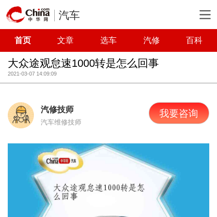
汽车
首页
文章
选车
汽修
百科
大众途观怠速1000转是怎么回事
2021-03-07 14:09:09
汽修技师
我要咨询
汽车维修技师