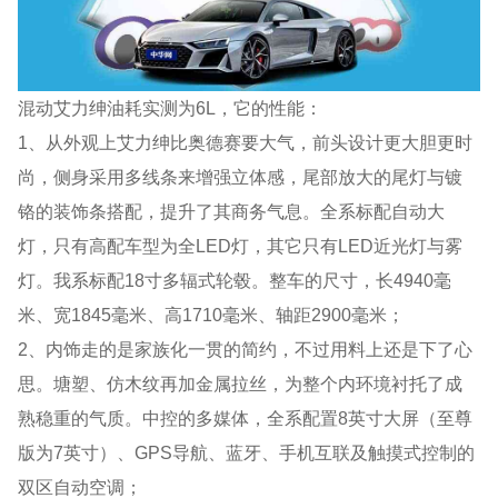
混动艾力绅油耗实测为6L，它的性能：
1、从外观上艾力绅比奥德赛要大气，前头设计更大胆更时
尚，侧身采用多线条来增强立体感，尾部放大的尾灯与镀
铬的装饰条搭配，提升了其商务气息。全系标配自动大
灯，只有高配车型为全LED灯，其它只有LED近光灯与雾
灯。我系标配18寸多辐式轮毂。整车的尺寸，长4940毫
米、宽1845毫米、高1710毫米、轴距2900毫米；
2、内饰走的是家族化一贯的简约，不过用料上还是下了心
思。塘塑、仿木纹再加金属拉丝，为整个内环境衬托了成
熟稳重的气质。中控的多媒体，全系配置8英寸大屏（至尊
版为7英寸）、GPS导航、蓝牙、手机互联及触摸式控制的
双区自动空调；