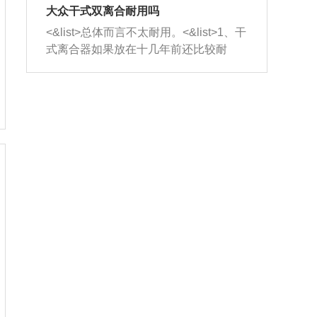
室，最后形成废气排出，就可以让三元
无法制作，需要将车辆送到修理厂或4s
造成烧机油。<&list>3、机油粘度。使用
大众干式双离合耐用吗
催化器得到清洗，排气管堵塞的情况就
店；<&list>2.车辆半轴套管防尘罩破
机油粘度过小的话，同样会有烧机油现
<&list>总体而言不太耐用。<&list>1、干
能够得到解决。
裂，破裂后会出现漏油现象，使半轴磨
象，机油粘度过小具有很好的流动性，
式离合器如果放在十几年前还比较耐
损严重，磨损的半轴容易损坏，产生异
容易窜入到气缸内，参与燃烧。<&list>
用，但是由于现在的汽车发动机动力输
响；<&list>3.稳定器的转向胶套和球头
4、机油量。机油量过多，机油压力过
出越来越高，使得干式离合器散热不足
老化，一般是使用时间过长造成的。解
大，会将部分机油压入气缸内，也会出
的缺陷也逐渐暴露出来。<&list>2、由于
决方法是更换新的质量好的转向橡胶套
现烧机油。<&list>5、机油滤清器堵塞：
干式双离合的工作环境暴露在空气中，
和球头。
会导致进气不畅，使进气压力下降，形
而离合器的散热也是通离合器罩上面的
成负压，使机油在负压的情况下吸入燃
几个小孔来进行散热。但是在行驶过程
烧室引起烧机油。<&list>6、正时齿轮或
中变速箱需要换挡，就不得不使得离合
链条磨损：正时齿轮或链条的磨损会引
器频繁工作。<&list>3、长时间的低速行
起气阀和曲轴的正时不同步。由于轮齿
驶以及过于频繁的启停，导致离合器的
或链条磨损产生的过量侧隙，使得发动
温度不断升高，而低速行驶时空气流动
机的调节无法实现：前一圈的正时和下
效率不高，无法将离合器中的热量有效
一圈可能就不一样。当气阀和活塞的运
的带走，导致离合器内部的温度不断升
动不同步时，会造成过大的机油消耗。
高，加速离合器的磨损。
解决方法：更换正时齿轮或链条。<&list
>7、内垫圈、进风口破裂：新的发动机
设计中，经常采用各种由金属和其他材