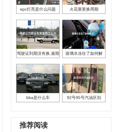
epc灯亮是什么问题
火花塞更换周期
驾驶证到期没有换,逾期
玻璃水冻住了如何解
怎么办??
决？
bba是什么车
92号95号汽油区别
推荐阅读