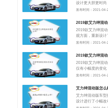
顺的动力表现与燃
设计更大胆更时尚
架，后为扭力梁非
饰条搭配，提升了
发布时间：2021-04-25
灯，其它只有LE
40毫米、宽184
2019款艾力绅混
的简约，不过用料
2019款艾力绅
衬托了成熟稳重的
观方面，重新设计
寸）、GPS导航
牌LOGO。前保
发布时间：2021-04-25
柔软，贴合度高不
内饰方面，全新本
调节，次高以上全
的显示内容也因混
2019款艾力绅混
德赛锐·混动相同的
2019款艾力绅
金森循环自然吸气发
仅有小幅度的变化
84马力的驱动电
的细横幅条变成了
发布时间：2021-04-25
信息显示，新车的工信
基础上，大灯内部
金轮圈；2、艾力绅锐·
艾力绅混动版怎么
m，与现款燃油版
艾力绅混动版车型
和奥德赛锐·混动
设计进行了小幅改
动同样的i-MMD
幅条改为了更加粗