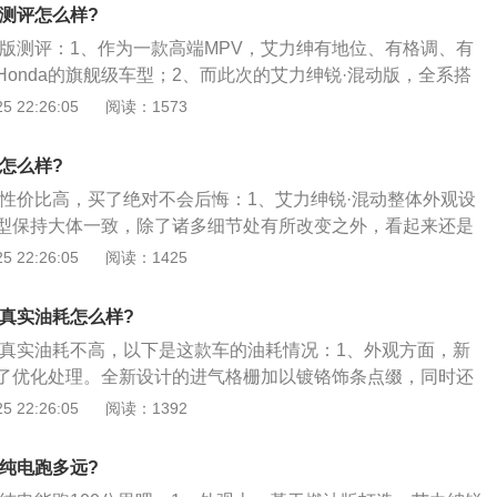
轴距达到2900mm；2、东风本田艾力绅的仪表台采用分层设计，看
0测评怎么样?
此外，该车可提供深、浅两种内饰颜色，配以木质装饰搭配，
动版测评：1、作为一款高端MPV，艾力绅有地位、有格调、有
东风本田艾力绅采用三排七座式布局，有4种以上模式的组
onda的旗舰级车型；2、而此次的艾力绅锐·混动版，全系搭
活性；3、作为一款豪华MPV，东风本田艾力绅拥有丰富的配
-MMD混合动力系统，2.0L发动机最大功率107kW、最大扭矩17
 22:26:05
阅读：1573
前大灯、大灯自动清洗及水平调节、双侧电动滑门、六安全气
最大功率135kW、最大扭矩315N·m。驾驶起来起步轻盈，平顺
定性辅助系统、HSA坡道辅助系统、可视化倒车系统、高分辨率
灵敏，加速给力，最重点的是综合工况最低油耗百公里只要5.9
）屏幕、智能钥匙等装备。
动怎么样?
趣的点当属全系标配的”黑科技“魔术感应门”，将手放在窗口上
混动性价比高，买了绝对不会后悔：1、艾力绅锐·混动整体外观设
三秒后轻轻一挥，车门即可打开。手肘也可以有同样的功效，
型保持大体一致，除了诸多细节处有所改变之外，看起来还是
正在抱娃的父母们，当双手无法空出来，用手肘也可以打开车
较于奥德赛而言，艾力绅给咖哥的感觉要更稳重一些；2、前
 22:26:05
阅读：1425
印象最深的就是内饰，真的无愧“豪华”这个形容词。细腻而充满
加，并且内部的饰条设计也有所变化，下方保险杠的设计元素
新增棕色内饰，真皮座椅采用绗缝工艺处理，更显尊贵。头枕
入一根贯穿式的镀铬饰条；3、大灯组还是原来的样子，但其
升乘坐舒适性；5、空间方面艾力绅锐·混动的长度为4950m
动真实油耗怎么样?
蓝色点缀，更加契合自身混动的定位；4、侧面造型没有变
m，座椅采用“223”布局，前排主驾座椅8向电动可调，副驾座椅4
混动真实油耗不高，以下是这款车的油耗情况：1、外观方面，新
，长宽高分别为4950\/1842\/1711mm，轴距2900mm；
排独立座椅细腻柔软，6向调节电动脚拖座椅加热，舒适度堪
了优化处理。全新设计的进气格栅加以镀铬饰条点缀，同时还
明显的变化是它采用了全新样式18英寸轮圈，此外，在艾力绅
后左右4向调节；双天窗的设计让人乘坐第三排时也毫无压抑
幅式设计改为矩形边框设计，车灯内部也加入了部分蓝色元
 22:26:05
阅读：1392
载了PSD手势感应开闭侧滑门，并且全系标配，本田把这项功能
折线贯穿式镀铬饰条的前包围，车头看起来更加稳重；2、车
门”，通过车窗下方内置的静电传感器来感知手部动作，无需接
强，分层设计风格的后尾灯中间加以贯穿式镀铬饰点缀，大量
收拾旧可以控制车门；6、具体操作是：在蓝色灯带一侧，手
动纯电跑多远?
配与车头呼应的后包围，进一步提升了整车的宽大沉稳的气
蓝色灯带亮起后，顺势后滑便可打开车门，关闭时也是同样的