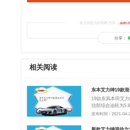
本文内容为中华网·汽车（
auto.
分享：
相关阅读
东本艾力绅19款混
19款东风本田艾力
信部综合油耗为5.
售价29.48万--
发布时间：2021-04-28
功率107kW\/620
W、最大扭矩315
新款艾力绅混动力