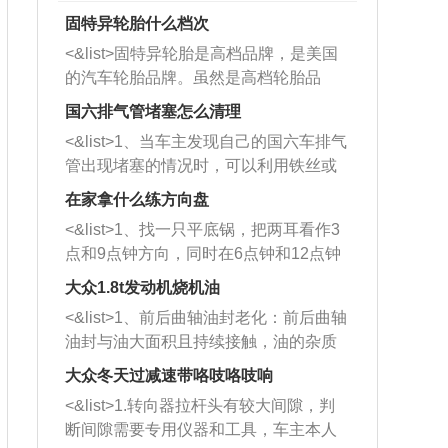
固特异轮胎什么档次
<&list>固特异轮胎是高档品牌，是美国
的汽车轮胎品牌。虽然是高档轮胎品
牌，但是中高低端的轮胎都有生产，这
国六排气管堵塞怎么清理
也是为了更好的开拓市场。
<&list>1、当车主发现自己的国六车排气
管出现堵塞的情况时，可以利用铁丝或
者是细棍，直接将杂物给取出来，如果
在家拿什么练方向盘
堵塞情况比较严重，也可以采取应急措
<&list>1、找一只平底锅，把两耳看作3
施。 <&list>2、直接利用木棍将所有的
点和9点钟方向，同时在6点钟和12点钟
杂物推到排气管里面的位置处，然后将
方向做一个标记。 <&list>2、双手握住
三元催化器拆解开，就可以将堵塞的东
大众1.8t发动机烧机油
平底锅两耳，然后往左打半圈、一圈、
西取出来。但如果是因为积碳过多引起
<&list>1、前后曲轴油封老化：前后曲轴
一圈半的练习，往右同样也要打相同的
的堵塞，就需要将三元催化器泡在草酸
油封与油大面积且持续接触，油的杂质
圈数。 <&list>3、最后强调要反复练
中进行清洗。 <&list>3、也可以利用清
和发动机内持续温度变化使其密封效果
习，这样就可以形成肌肉记忆，在真实
大众冬天过减速带咯吱咯吱响
洗剂对堵塞的情况得到解决，将清洗剂
逐渐减弱，导致渗油或漏油。<&list>2、
驾驶车辆时，不需要记忆也能打好方
放在燃油箱中，与燃油混合后，车辆启
<&list>1.转向器拉杆头有较大间隙，判
活塞间隙过大：积碳会使活塞环与缸体
向。
动时，就可以和汽油一起进入到燃烧
断间隙需要专用仪器和工具，车主本人
的间隙扩大，导致机油流入燃烧室中，