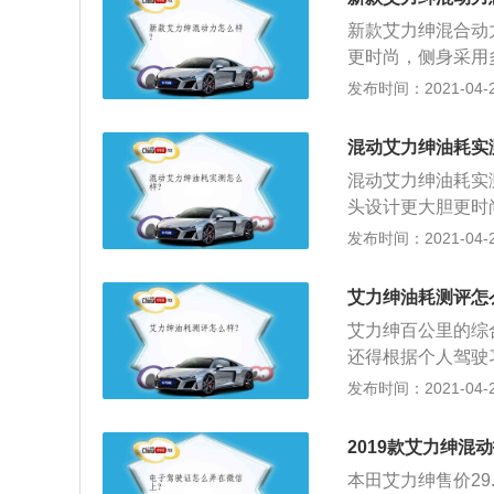
切换、高效节能。
新款艾力绅混合动
更时尚，侧身采用
提升了其商务气息
发布时间：2021-04-28
有LED近光灯与雾
1845毫米、高1
混动艾力绅油耗实
过用料上还是下了
混动艾力绅油耗实
稳重的气质。中控
头设计更大胆更时
航、蓝牙、手机互
装饰条搭配，提升
发布时间：2021-04-28
高不易疲劳。第二
灯，其它只有LE
上全为电动调节。
40毫米、宽184
艾力绅油耗测评怎
的简约，不过用料
艾力绅百公里的综合
衬托了成熟稳重的
还得根据个人驾驶
寸）、GPS导航
的意图自然也很明
发布时间：2021-04-27
柔软，贴合度高不
有道理，无论销量
调节，次高以上全
白，即使到现在也
统，为2.4L地球
2019款艾力绅混
田埃尔法之类进口
了脚，市场认可度也
本田艾力绅售价29
因此别克GL8仍