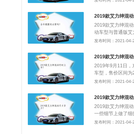
发布时间：2021-04-25
成，系统综合最大功
了蓝色点缀，突显
VT变速器。该混
并配以银色镀铬装
宣称其百公里综合油
2019款艾力绅混
是艾力绅锐·混动
2019款艾力绅混动
在后包围两侧的开
动车型与普通版艾
方面，艾力绅锐·混动的
和车尾则加入了“H
发布时间：2021-04-25
3、艾力绅锐·混
宽、高分别为4950
控屏幕。新车全系配
块头”了；2、在动
车、交通标志识别
2019款艾力绅混
其由一台2.0L自然
本田第三代i-MM
2019年9月11
pm、最大扭矩175N
功率为107kW，峰
车型，售价区间为2
m，综合工况最低油耗
m，整套混动系统的
造，搭载本田第三代
发布时间：2021-04-25
于一辆SUV来说
速箱。油耗方面，新车
在9月12日至10
遇；3、相比师出
2019款艾力绅混
系标配Honda黑
2019款艾力绅
开关门。
一些细节上做了细
的一面。不仅如此
发布时间：2021-04-25
高端MPV的风格。