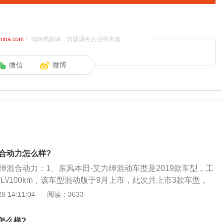
china.com
）编辑或翻译，转载请务必注明来源。
微信
微博
合动力怎么样?
绅混合动力：1、东风本田-艾力绅混动车型是2019款车型，工
9L\/100km，该车型混动版于9月上市，此次共上市3款车型，
32.99万元；2、全系搭载第三代i-MMD混合动力系统，发动机最大
 14:11:04
阅读：3633
0rpm、最大扭矩175N·m\/3500rpm，驱动电机最大功率135k
N·m；3、纯电动、混动和发动机直连驱动三种行驶模式，无缝
怎么样?