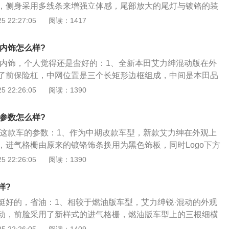
油经济性都让人印象深刻。艾力绅的悬架采用前麦弗逊独立悬
，侧身采用多线条来增强立体感，尾部放大的尾灯与镀铬的装
独立悬架并应用了振幅感应式后减振器，提高舒适性。
其商务气息；2、全系标配自动大灯，只有高配车型为全LED
 22:27:05
阅读：1417
D近光灯与雾灯。我系标配18寸多辐式轮毂。整车的尺寸，长49
5毫米、高1710毫米、轴距2900毫米；3、内饰走的是家族化一贯
动内饰怎么样?
上还是下了心思。塘塑、仿木纹再加金属拉丝，为整个内环境
混动内饰，个人觉得还是蛮好的：1、全新本田艾力绅混动版在外
气质。中控的多媒体，全系配置8英寸大屏（至尊版为7英
了前保险杠，中网位置是三个长矩形边框组成，中间是本田品
、蓝牙、手机互联及触摸式控制的双区自动空调；4、座椅舒适
下包围增加了一根折线形贯穿式镀铬饰条，看起来更加精致；2、
 22:26:05
阅读：1390
易疲劳。第二排为航空座椅，中配以下为手动调节，没有肩部
田艾力绅混动版更换了最新样式的8英寸中控屏幕，仪表盘中
为电动调节。第三排乘座也很舒服。
动系统的加入与所调整；3、动力方面，艾力绅混动搭载与奥
动参数怎么样?
i-MMD混动系统，内燃机部分是最大功率146马力的2.0升阿特
混动这款车的参数：1、作为中期改款车型，新款艾力绅在外观上
动机，满足国VI排放标准；4、在E-CVT变速箱和最大功率1
，进气格栅由原来的镀铬饰条换用为黑色饰板，同时Logo下方
机的辅助之下，整套混动系统的综合最大功率为215马力。申报
三个矩形装饰，整个前脸的精致度得到提升。而混动车型在此
 22:26:05
阅读：1390
部综合油耗为5.9L\/100km。
加入了象征混动的蓝色装饰，同时还提供了一款新样式的铝合
混动车身尺寸长宽高4950\/1842\/1711mm，轴距2900m
样?
车型基本一致。由于新增电池组的关系，艾力绅锐·混动车型也
挺好的，省油：1、相较于燃油版车型，艾力绅锐·混动的外观
一样，不再提供备胎；3、艾力绅锐·混动车型将使用奥德赛锐·混
动，前脸采用了新样式的进气格栅，燃油版车型上的三根细横
混动系统。该系统由2.0L阿特金森循环发动机i-MMD双电机组
壮的三条幅条。新车全系标配了LED前大灯组，灯腔内部增加