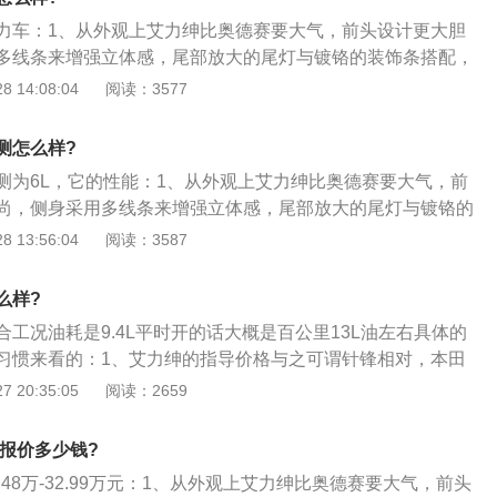
力车：1、从外观上艾力绅比奥德赛要大气，前头设计更大胆
多线条来增强立体感，尾部放大的尾灯与镀铬的装饰条搭配，
；2、全系标配自动大灯，只有高配车型为全LED灯，其它只
 14:08:04
阅读：3577
灯。我系标配18寸多辐式轮毂。整车的尺寸，长4940毫米、宽
710毫米、轴距2900毫米；3、内饰走的是家族化一贯的简约，不
测怎么样?
心思。塘塑、仿木纹再加金属拉丝，为整个内环境衬托了成熟
测为6L，它的性能：1、从外观上艾力绅比奥德赛要大气，前
的多媒体，全系配置8英寸大屏（至尊版为7英寸）、GPS导
尚，侧身采用多线条来增强立体感，尾部放大的尾灯与镀铬的
联及触摸式控制的双区自动空调；4、座椅舒适柔软，贴合度
了其商务气息。全系标配自动大灯，只有高配车型为全LED
 13:56:04
阅读：3587
排为航空座椅，中配以下为手动调节，没有肩部调节，次高以
D近光灯与雾灯。我系标配18寸多辐式轮毂。整车的尺寸，长49
第三排乘座也很舒服。
5毫米、高1710毫米、轴距2900毫米；2、内饰走的是家族化一贯
么样?
上还是下了心思。塘塑、仿木纹再加金属拉丝，为整个内环境
工况油耗是9.4L平时开的话大概是百公里13L油左右具体的
气质。中控的多媒体，全系配置8英寸大屏（至尊版为7英
习惯来看的：1、艾力绅的指导价格与之可谓针锋相对，本田
、蓝牙、手机互联及触摸式控制的双区自动空调；3、座椅舒适
显了；2、别克GL8被大家公认为是同级别MPV的老大不是没
 20:35:05
阅读：2659
易疲劳。第二排为航空座椅，中配以下为手动调节，没有肩部
还是舒适性都非常不错，很大的原因是它填补了市场上的空
为电动调节。第三排乘座也很舒服；4、艾力绅搭载的动力系
仍然没有价位和品质相当的合资MPV能够与之抗衡；3、像丰
梦发动机+CVT的组合，这个组合在本田的其它车系中，也站住
动报价多少钱?
MPV虽然高挡但价格太高，其余合资车又达不到GL8的挡次，
可以。最大功率达到了137kW，最大扭矩为243Nm，均衡平
.48万-32.99万元：1、从外观上艾力绅比奥德赛要大气，前头
旧占据着霸主地位。