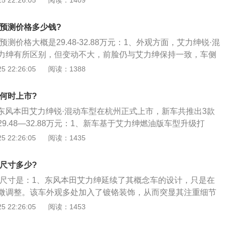
 22:26:05
阅读：1409
率为158kW。传动方面，与这套混动系统匹配的是一台E-C
其混动车型身份。艾力绅锐·混动的保险杠采用了贯通式设计，
动系统具有EV纯电、混合动力以及发动机驱动三种模式，官方
饰，更具精致感；2、车身侧面没有明显的改动，最大的亮点
耗仅为5.9L。
动预测价格多少钱?
全系标配了PSD手势感应开闭侧滑门。车身尾部的变化较小，仅
预测价格大概是29.48-32.88万元：1、外观方面，艾力绅锐·混
孔装饰上增加了C字形镀铬饰条，其余部位则并无调整。尺寸
力绅有所区别，但变动不大，前脸仍与艾力绅保持一致，车侧
长宽高分别为4950\/1842\/1711mm，轴距为2900mm；
YBRID”混合动力的标识。尺寸方面，艾力绅锐·混动的长、
 22:26:05
阅读：1388
动的内饰设计与燃油版基本保持一致，并换装了新样式的8英寸中
、1842、1711mm，轴距为2900mm，在MPV当中也堪属“大
备了HondaSENSING系统，包含了自适应巡航、主动刹
力方面，艾力绅锐·混动采用了本田第三代的i-MMD混动系统，
、车道偏离提醒等配置；4、动力方面，艾力绅锐·混动搭载了
动何时上市?
吸气发动机和电动机共同构成，发动机最大功率107kW\/6200r
D混动系统，由2.0L自然吸气发动机和电动机组成。发动机最大
日，东风本田艾力绅锐·混动车型在杭州正式上市，新车共推出3款
·m\/3500rpm，驱动电机最大功率135kW、最大扭矩315N·
值扭矩175Nm；电动机最大功率为135kW，最大扭矩315N
9.48—32.88万元：1、新车基于艾力绅燃油版车型升级打
5.9L\/100km，续航里程长达900km；3、这套混动系统对
综合最大功率为158kW。传动系统方面，匹配的是E-CVT变
i-MMD混动系统，百公里综合油耗仅需5.9L；2、同时，针对
 22:26:05
阅读：1435
，可以说是相当奢侈了。
的综合油耗为5.9L\/100km。
月31日之间进行置换的购车用户，还将享受10000元的置换礼
同门的奥德赛锐·混动，艾力绅锐·混动的商务气息更加浓烈，全
动尺寸多少?
科技\"魔术感应门\"，用户可通过侧窗LED光束向后滑动便可控制
混动尺寸是：1、东风本田艾力绅延续了其概念车的设计，只是在
微调整。该车外观多处加入了镀铬装饰，从而突显其注重细节
，该车还采用了运动包围，17英寸的轮毂，这些是典型的日系
 22:26:05
阅读：1453
此外，在尺寸方面，东风本田艾力绅长宽高分别为4935\/1845