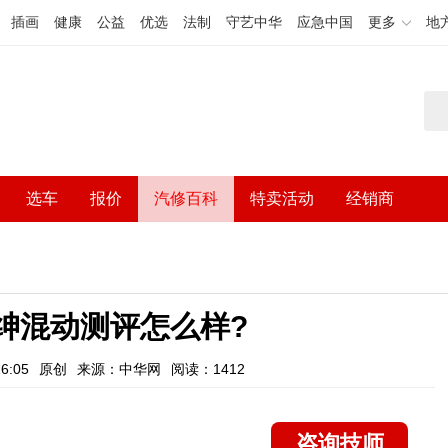
插画
健康
公益
优选
法制
守艺中华
应急中国
更多
地
选车
报价
汽修百科
特卖活动
经销商
力绅混动测评怎么样?
6:05
原创
来源：中华网
阅读：1412
咨询技师