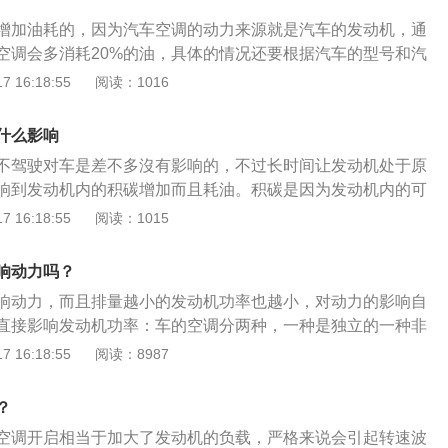
行需要发动机带动，鼓风机和风扇系统会通过电机获取电量保
，汽油车是利用发动机的冷却液来给车辆提供热源。当发动机
增加油耗的，因为汽车空调的动力来源就是汽车的发动机，通
率电器则通过电瓶储存的电量保持运行，而汽车功率输出是程
的温度一般会达到90多度。而纯电动汽车的暖风空调主要是通
空调会多消耗20%的油，具体的情况还要根据汽车的型号和汽
所以空调对动力的影响在不同阶段也有不同表现。
，原理类似于家用的加热器，这个PTC比冷风空调还要费电一
。正常情况下如果汽车不开空调驾驶一百公里消耗10L的汽
 16:18:55
阅读：1016
5%左右的里程。所以，纯电动汽车在驾驶过程中，如果开启空
启空调的情况下会多消耗2L左右的汽油。空调保养得好，耗油
降低。所以在用车过程中，需要合理的降低使用频率，从而提
车主尽量不要把空调温度调得太低，不要经常长时间使用空
什么影响
动汽车的在电量低于10%的情况下，会限制电量的使用，就不
的习惯，不仅对空调的寿命有帮助，还可以避免在开空调的时
所以当电量低的时候还是要把空调关掉的。
不驾驶对车是差不多沒有影响的，不过长时间让发动机处于原
。汽车空调的作用：1、利用制冷剂的不断变态循环达到制冷
响到发动机内的积碳增加而且耗油。积碳是因为发动机内的可
车内空气的尘埃、臭味、烟气以及有毒气体，使车内空气变得
燃烧造成的，积碳对发动机的危害是比较大的。空调压缩机是
 16:18:55
阅读：1015
进行加湿，提高车内空气的相对湿度。
错，但是鼓风机吹出来的风是由蓄电池带动的，汽车处于怠速
电池充电的，鼓风机消耗蓄电池里的太多电可能会造成蓄电池
响动力吗？
月开车去拉一次高速会给电池充电有利于维护电池。不开空调
响动力，而且排量越小的发动机功率也越小，对动力的影响自
利用发动机的废热，冬天汽车开的暖风空调就是这个原理，而
直接影响发动机功率：车的空调分两种，一种是独立的一种非
剂。顺便一个小技巧：当汽车水温过高不下时，说明车前的散
用的是非独立的空调，也就是直接靠发动机动力来带，发动机
 16:18:55
阅读：8987
果还想继续开，应急一下可以打开空调暖风，相当于有另一个
要分一部分动力到汽车空调上面。开空调影响汽车速度：以1.8
如此肯定有害处，怠速运转下启动空调，油耗会增加，对于发
启空调后，0-100km/h的加速时间会被拖慢1-2秒。而经过对
，对于人的危害是最大的。停止状态，车内空气得不到正常循
？
分析，0-60km/h的加速过程受空调影响较小。市区内驾驶
会导致人在感觉舒适的情况下睡着不知不觉就会中毒缺氧。不
空调开启相当于加大了发动机的负载，严格来说会引起转速波
考虑空调对车辆动力的影响。而在60-100km/h的加速区间，