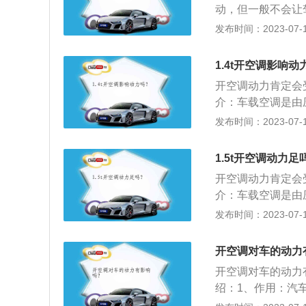
打火开空调最好找
动，但一般不会让
车辆的动力会被明
根据相关实验，在
度、空气清洁度及
发布时间：2023-07-17
不失为是一个简单
超标严重，有明显
境，减少旅途疲劳
用的通风装置。汽
1.4t开空调影响动
式鼓风机、操纵机
开空调动力肯定会
介：车载空调是由
构成，用于调节车
发布时间：2023-07-17
原理：当压缩机工
压缩，制冷剂的温
1.5t开空调动力足
态制冷剂把热量传
开空调动力肯定会
经节流装置时，温
介：车载空调是由
制冷剂吸收经过蒸
构成，用于调节车
发布时间：2023-07-17
入进行下一轮循环
原理：当压缩机工
压缩，制冷剂的温
开空调对车的动力
态制冷剂把热量传
开空调对车的动力
经节流装置时，温
绍：1、作用：汽
制冷剂吸收经过蒸
乘车人员提供舒适