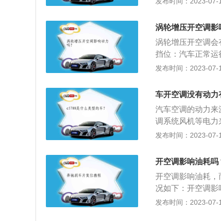
发布时间：2023-07-17
入进行下一轮循环
置已成为衡量汽车
制冷装置、取暖装
涡轮增压开空调影
空间，结构简单，
涡轮增压开空调会
挡位：汽车正常运
风速度及温度控制
发布时间：2023-07-17
沉、热空气上升的
时，将出风口向下
车开空调没有动力
圈老化，空调内部
汽车空调的动力来
滑油的润滑，维持
调系统风机等电力
会增大，这样就会
发布时间：2023-07-17
1、温度调节：这
降温；冬季除大型
开空调影响油耗吗
车余热进行采暖。
开空调影响油耗，
内的湿度一般应保
况如下：开空调影
只有通过使用通风
需要较大的动力才
发布时间：2023-07-17
节：气流的流速和
此，在一定的车速
应限制在一定的范