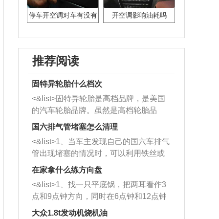
停车开空调对车有没有
开空调影响油耗吗
影响
推荐阅读
固特异轮胎什么档次
<&list>固特异轮胎是高档品牌，是美国
的汽车轮胎品牌。虽然是高档轮胎品
牌，但是中高低端的轮胎都有生产，这
国六排气管堵塞怎么清理
也是为了更好的开拓市场。
<&list>1、当车主发现自己的国六车排气
管出现堵塞的情况时，可以利用铁丝或
者是细棍，直接将杂物给取出来，如果
在家拿什么练方向盘
堵塞情况比较严重，也可以采取应急措
<&list>1、找一只平底锅，把两耳看作3
施。 <&list>2、直接利用木棍将所有的
点和9点钟方向，同时在6点钟和12点钟
杂物推到排气管里面的位置处，然后将
方向做一个标记。 <&list>2、双手握住
三元催化器拆解开，就可以将堵塞的东
大众1.8t发动机烧机油