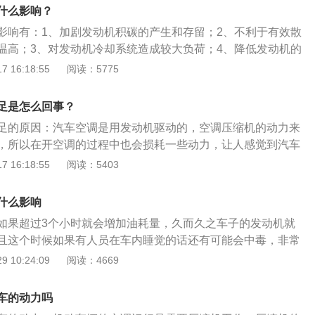
以忽略不计，包括冬季只开暖风。开空调不会影响油耗的情
大小。4、空气净化：车厢内空气的质量是舒适的重要保证。
什么影响？
特定的情况下油耗不会增加，那就是水温上升到73度以后，开
影响有：1、加剧发动机积碳的产生和存留；2、不利于有效散
油耗。除此之外开冷气、暖风都会影响汽车油耗。
温高；3、对发动机冷却系统造成较大负荷；4、降低发动机的
致车内人员一氧化碳中毒。汽车开空调的使用注意事项是：1、
 16:18:55
阅读：5775
闭AC开关；2、空调温度开的不要太低；3、控制好出风口方
后不要立马开空调；5、停车时要先关空调再熄火。汽车空调是
足是怎么回事？
的简称，其作用是：1、用于汽车车厢内的温度、湿度、空气
足的原因：汽车空调是用发动机驱动的，空调压缩机的动力来
调整和控制在较佳状态；2、为乘员提供舒适的乘坐环境，减
，所以在开空调的过程中也会损耗一些动力，让人感觉到汽车
驶员创造良好的工作条件。
足。这也是一种正常的情况，汽车的空调压缩机是通过发动机
 16:18:55
阅读：5403
据能量守恒定律，发动机燃烧同样体积的汽油，只提供动力的
动空调做功之间，肯定是前者的动力效率更高。对于排量大一
什么影响
调产生的影响就没那么明显，所以夏季开空调影响动力是肯定
如果超过3个小时就会增加油耗量，久而久之车子的发动机就
心。
且这个时候如果有人员在车内睡觉的话还有可能会中毒，非常
全。发动机在工作时，假如汽缸中的汽油没完全燃烧就会产生
 10:24:09
阅读：4669
碳，在行驶时的汽车，由于空气通过空调会产生对流，车内的
高，但如果车子在没有工作的情况下而打开空调，车门车窗又
车的动力吗
法对流车内空气，发动机排出的一氧化碳漏进车内就会逐渐积