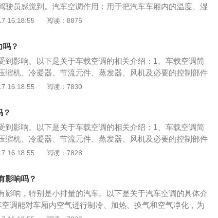
空气流通非常好的地方，并且每隔十分钟就开车窗进行换气，
驾驶员感觉到。汽车空调作用：用于把汽车车厢内的温度、湿
显抑制。日常行驶时，如果需要快速超越前车，暂时关闭空调
密闭的空间，开着空调的汽车只要20分钟就出现一氧化碳浓度
空气流动调整和控制在最佳状态，为乘员提供舒适的乘坐环
 16:18:55
阅读：8875
而有效的做法。
窒息感。
，为驾驶员创造良好的工作条件，对确保安全行车起到重要作
车空调布置形式：其布置形式是将蒸发器、暖风散热器、离心
力吗？
构等组装在一起，称为空调器总成。
受到影响。以下是关于车载空调的相关介绍：1、车载空调简
压缩机、冷凝器、节流元件、蒸发器、风机及必要的控制部件
内温度、湿度，给驾驶员提供舒适环境的空调系统。2、工作
 16:18:55
阅读：7830
作时，压缩机吸入从蒸发器出来的低温低压的气态制冷剂，经
度和压力升高，并被送入冷凝器。在冷凝器内，高温高压的气
吗？
递给经过冷凝器的车外空气而液化，变成液体。液态制冷剂流
受到影响。以下是关于车载空调的相关介绍：1、车载空调简
度和压力降低，并进入蒸发器。在蒸发器内，低温低压的液态
压缩机、冷凝器、节流元件、蒸发器、风机及必要的控制部件
发器的车内空气的热量而蒸发，变成气体。气体又被压缩机吸
内温度、湿度，给驾驶员提供舒适环境的空调系统。2、工作
 16:18:55
阅读：7828
。
作时，压缩机吸入从蒸发器出来的低温低压的气态制冷剂，经
度和压力升高，并被送入冷凝器。在冷凝器内，高温高压的气
有影响吗？
递给经过冷凝器的车外空气而液化，变成液体。液态制冷剂流
有影响，特别是小排量的汽车。以下是关于汽车空调的具体介
度和压力降低，并进入蒸发器。在蒸发器内，低温低压的液态
车空调能对车厢内空气进行制冷、加热、换气和空气净化，为
发器的车内空气的热量而蒸发，变成气体。气体又被压缩机吸
的乘车环境，降低驾驶员的疲劳强度，提高行车安全。空调装