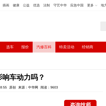
插画
健康
公益
优选
法制
守艺中华
应急中国
更多
地
选车
报价
汽修百科
特卖活动
经销商
影响车动力吗？
8:55
原创
来源：中华网
阅读：9603
咨询技师