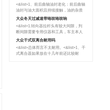
平底锅两耳，然后往左打半圈、一圈、
西取出来。但如果是因为积碳过多引起
<&list>1、前后曲轴油封老化：前后曲轴
一圈半的练习，往右同样也要打相同的
的堵塞，就需要将三元催化器泡在草酸
油封与油大面积且持续接触，油的杂质
圈数。 <&list>3、最后强调要反复练
中进行清洗。 <&list>3、也可以利用清
和发动机内持续温度变化使其密封效果
习，这样就可以形成肌肉记忆，在真实
大众冬天过减速带咯吱咯吱响
洗剂对堵塞的情况得到解决，将清洗剂
逐渐减弱，导致渗油或漏油。<&list>2、
驾驶车辆时，不需要记忆也能打好方
放在燃油箱中，与燃油混合后，车辆启
<&list>1.转向器拉杆头有较大间隙，判
活塞间隙过大：积碳会使活塞环与缸体
向。
动时，就可以和汽油一起进入到燃烧
断间隙需要专用仪器和工具，车主本人
的间隙扩大，导致机油流入燃烧室中，
室，最后形成废气排出，就可以让三元
无法制作，需要将车辆送到修理厂或4s
造成烧机油。<&list>3、机油粘度。使用
大众干式双离合耐用吗
催化器得到清洗，排气管堵塞的情况就
店；<&list>2.车辆半轴套管防尘罩破
机油粘度过小的话，同样会有烧机油现
<&list>总体而言不太耐用。<&list>1、干
能够得到解决。
裂，破裂后会出现漏油现象，使半轴磨
象，机油粘度过小具有很好的流动性，
式离合器如果放在十几年前还比较耐
损严重，磨损的半轴容易损坏，产生异
容易窜入到气缸内，参与燃烧。<&list>
用，但是由于现在的汽车发动机动力输
响；<&list>3.稳定器的转向胶套和球头
4、机油量。机油量过多，机油压力过
出越来越高，使得干式离合器散热不足
老化，一般是使用时间过长造成的。解
大，会将部分机油压入气缸内，也会出
的缺陷也逐渐暴露出来。<&list>2、由于
决方法是更换新的质量好的转向橡胶套
现烧机油。<&list>5、机油滤清器堵塞：
干式双离合的工作环境暴露在空气中，
和球头。
会导致进气不畅，使进气压力下降，形
而离合器的散热也是通离合器罩上面的
成负压，使机油在负压的情况下吸入燃
几个小孔来进行散热。但是在行驶过程
烧室引起烧机油。<&list>6、正时齿轮或
中变速箱需要换挡，就不得不使得离合
链条磨损：正时齿轮或链条的磨损会引
器频繁工作。<&list>3、长时间的低速行
起气阀和曲轴的正时不同步。由于轮齿
驶以及过于频繁的启停，导致离合器的