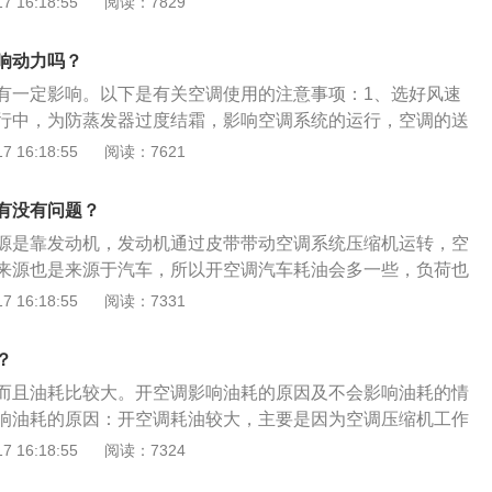
 16:18:55
阅读：7829
。
功能是否齐全的标志之一。2、装置内容：汽车空调一般包括
置和通风换气装置，这种联合装置充分利用了汽车内部有限的
响动力吗？
便于操作，是国际上流行的现代化汽车空调系统。
有一定影响。以下是有关空调使用的注意事项：1、选好风速
行中，为防蒸发器过度结霜，影响空调系统的运行，空调的送
，不能长时间打在最低。2、正确调整习惯：根据冷空气下
 16:18:55
阅读：7621
原理，正确的调整做法是“开冷气时，将出风口向上吹；开暖气
吹。3、冬季要定期启动空调：长时间不用空调会导致其橡胶
有没有问题？
各部件上的润滑油也会变干，定期启动空调能让各部件接受润
源是靠发动机，发动机通过皮带带动空调系统压缩机运转，空
良好状态。因此，冬季空调也最好每1到3周启动一次。
来源也是来源于汽车，所以开空调汽车耗油会多一些，负荷也
导致汽车没有动力，这是正常现象。以下是汽车空调的作用：
 16:18:55
阅读：7331
是汽车空调的主要功用。夏季由制冷系统产生的冷气对车厢内
商用车采用独立燃烧式加热器采暖外，其他车辆基本上采用汽
？
2、湿度调节：湿度对车内的乘员的舒适感有很大影响。车厢
而且油耗比较大。开空调影响油耗的原因及不会影响油耗的情
持在30％-70％，普通汽车空调不具备调节车内湿度的功能，
响油耗的原因：开空调耗油较大，主要是因为空调压缩机工作
装置或打高级豪华汽车采用的冷暖一体化空调器。3、气流调
能驱动，而风扇转速快慢的变化对动力性要求差异并不大，因
 16:18:55
阅读：7324
方向对人的舒适性影响很大。如果直吹，在温度合适时，流速
内或说风阻内，开空调费油，不开空调省油，至于空调风速大
围内，根据乘客的生活环境、年龄、健康状况、冷热习惯等可