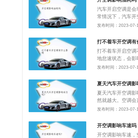
能量，压缩机的运
的完全是两个原理
汽车开启空调是会
持运转，其它小功
工作以后，冷却液
常情况下，汽车开
线性逐渐提高的，
过PTC来实现的
车的排气量来确认
发布时间：2023-07-17
些，一般会影响1
油，那么汽车在开
调会导致续航里程
量也会有所减少。
打不着车开空调有
升用车便捷性。电
调。车主做好保养
会给空调供电了，
打不着车开启空调
候消耗过多的汽油
地怠速状态，会影
效果；2、除去汽
燃混合气无法完全
发布时间：2023-07-17
清新，对车内空气
发动机带动的没有
阶段是不一定给蓄
夏天汽车开空调影
长期亏电。长年累
夏天汽车开空调影
直接吹出来的风是
然就越大。空调会
不会用到空调制冷
独立，家用轿车采
发布时间：2023-07-17
热风扇散热不够如
在运转的时候，就
散热渠道。长时间
L动力车型为例，开
动机积碳也会增加
开空调影响车速吗
不同速度区间的数据
环，如果关闭车窗
开空调影响车速，
时，车主们无需过多