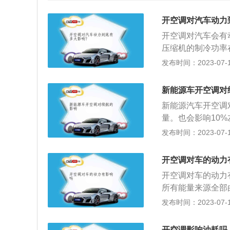
开空调对汽车动力
开空调对汽车会有
压缩机的制冷功率
机功率的10%-1
发布时间：2023-07-17
机高速旋转时才能
车辆低速行驶时，
新能源车开空调对
车辆会有明显的动
新能源汽车开空调
率，车的空调分两
量。也会影响10
调，也就是直接靠
好的电源管理系统
发布时间：2023-07-17
汽车空调上面；2、
整体质量：由于纯
时间会被拖慢1-2
一定程度上影响续
过程受空调影响较
开空调对车的动力
大，在寒冷地区使
响。而在60-10
开空调对车的动力
式进行，从而达到
如果需要快速超越
所有能量来源全部
制热的目的。所以
机还是汲取电瓶电
发布时间：2023-07-17
大。4、电池组容
时本来用来提供运
车在驾驶过程中，
像空调压缩机通过
合理地降低使用频
开空调影响油耗吗