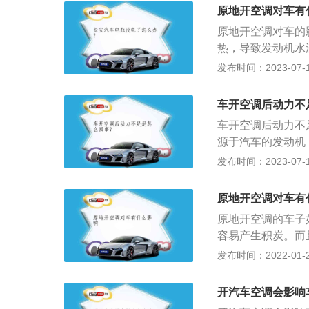
小对油耗的影响可
以适当改变流速的
原地开空调对车有
况：汽车开空调在
原地开空调对车的
空调制暖不会影响
热，导致发动机水
使用寿命；5、导
发布时间：2023-07-17
起步和急加速时关
向；4、汽车暴晒
车开空调后动力不
汽车空气调节装置
车开空调后动力不
清洁度及空气流动
源于汽车的发动机
少旅途疲劳，为驾
加油迟缓、动力不
发布时间：2023-07-17
来进行带动的，根
和既提供动力又带
原地开空调对车有
些的车型，可能空
原地开空调的车子
的，不过不需要担
容易产生积炭。而
危险，危及自身安
发布时间：2022-01-29
浓度很高的一氧化
一氧化碳浓度就不
开汽车空调会影响
全程紧闭的话，无