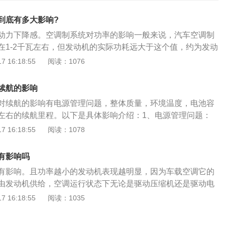
到底有多大影响?
动力下降感。空调制系统对功率的影响一般来说，汽车空调制
在1-2千瓦左右，但发动机的实际功耗远大于这个值，约为发动
5%。一般排量小于1.6升的发动机功率小于85千瓦，只有在发动
 16:18:55
阅读：1076
获得，所以高速行驶时开启制冷系统对车辆功率影响不大。当
发动机的输出功率较低。此时制冷系统开启，动力分配比大，
续航的影响
力下降感。以下是相关介绍：1、空调会直接影响发动机功
对续航的影响有电源管理问题，整体质量，环境温度，电池容
种，一种是独立的一种非独立，家用轿车采用的是非独立的空
%左右的续航里程。以下是具体影响介绍：1、电源管理问题：
发动机动力来带，发动机在运转的时候，就要分一部分动力到
能够让电能得到充分回收及利用，提高续航里程的表现。2、
 16:18:55
阅读：1078
以1.8升动力车型为例，开启空调后，0-100千米/小时的加速
电动车型的先天劣势，整体质量会比传统燃油车更高，故会在
秒。而经过对不同速度区间的数据分析，O-60千米/小时的加速
航里程表现。3、环境温度：电池组的活性受环境温度影响较
小。市区内驾驶时，车主们无需过多考虑空调对车辆动力的影
有影响吗
用纯电动车型时续航里程会有较大的跌幅。通过电阻加热的方
0千米/小时的加速区间，车辆的动力会被明显抑制。日常行驶时，
有影响。且功率越小的发动机表现越明显，因为车载空调它的
加热空气的目的，而热泵系统则是可以吸收空气中的热量达到
前车，暂时关闭空调不失为是一个简单而有效的做法。
由发动机供给，空调运行状态下无论是驱动压缩机还是驱动电
这两种相比时，PTC制热方式更加耗电，对续航的影响也更
量都会消耗掉部分发动机功率，这样汽车在低功率状态下运行
 16:18:55
阅读：1035
量：电池组容量会是影响续航里程表现的一大因素。纯电动汽
行动力的部分功率用来供给空调，势必会导致驱动动力下降。
如果开启空调会导致续航里程降低。所以在用车过程中，需要
皮带、电磁离合器和发动机动力齿轮衔接都需要从发动机获取
率，从而提升用车的便捷性。纯电动汽车的暖风空调和汽油车