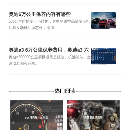
奥迪6万公里保养内容有哪些
6万公里维护基于小维护，更换的维护品除发动机
油和发动机油滤芯外，添加...
奥迪a3 6万公里保养费用，奥迪a3 六
万公里保养项目
奥迪a360000公里项目项目是机油、机油滤芯、空
调滤芯和火花塞...
热门阅读