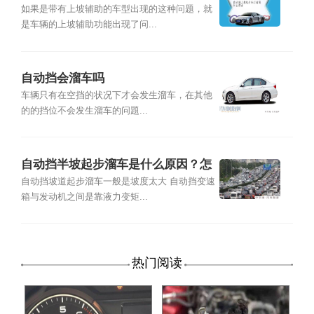
如果是带有上坡辅助的车型出现的这种问题，就
是车辆的上坡辅助功能出现了问...
自动挡会溜车吗
车辆只有在空挡的状况下才会发生溜车，在其他
的的挡位不会发生溜车的问題...
自动挡半坡起步溜车是什么原因？怎
么办？
自动挡坡道起步溜车一般是坡度太大 自动挡变速
箱与发动机之间是靠液力变矩...
热门阅读