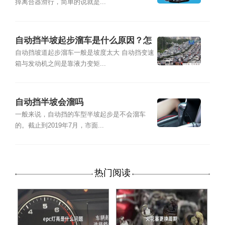
掉离合器滑行，简单的说就是...
自动挡半坡起步溜车是什么原因？怎
么办？
自动挡坡道起步溜车一般是坡度太大 自动挡变速
箱与发动机之间是靠液力变矩...
自动挡半坡会溜吗
一般来说，自动挡的车型半坡起步是不会溜车
的。截止到2019年7月，市面...
热门阅读