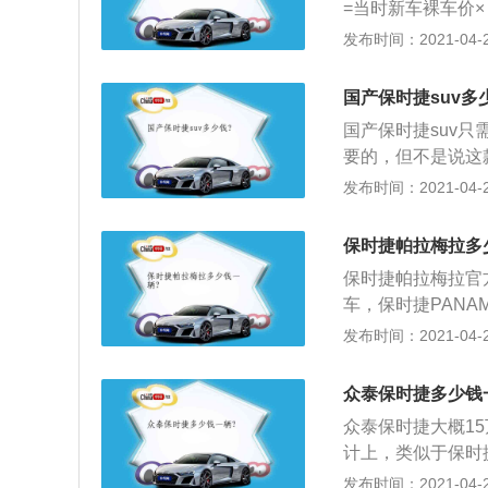
=当时新车裸车价×（1
右，满几年就乘以
发布时间：2021-04-28
间，时间还长的须
票、钥匙齐备（一
国产保时捷suv多
应俱全，且一直在
国产保时捷suv
否有过重大事故，否
要的，但不是说这
好城市道路和高速
这款国产车有保时
发布时间：2021-04-28
否有异响，中控是
现在很多国产车都
表现如何等等。若
很明显的抄袭行为
保时捷帕拉梅拉多
的外观，另外还有
保时捷帕拉梅拉官方价
车，保时捷PAN
保时捷设计风格。全
发布时间：2021-04-28
其林PilotSpor
个大型进气口，水
众泰保时捷多少钱
和，既优雅又动感
众泰保时捷大概1
动潜能。与其它保时
计上，类似于保时捷
载式车身结构。
\/1929\/16
发布时间：2021-04-28