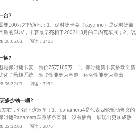
而大灯形状为不规则形与进气格栅相搭，非常气魄；3、全新
设计，造型圆润。细节方面，采用了内凹造型的头灯，均配有LE
一台?
然最低配除外；4、除此以外，众泰SR9还在高配车型上采用了
要100万才能落地：1、保时捷卡宴（cayenne）是保时捷旗
以增加运动感。
质的SUV，卡宴最早亮相于2002年3月的日内瓦车展；2、该
的速度特质，搭配的是一台4.5升排气量的v型8缸32气门全
 08:05:03
阅读：3425
3、最大功率为340马力，最高时速可达到266公里\/小时，成
的越野车。
一辆?
型是保时捷卡宴，售价75万185万：1、保时捷新卡宴搭载全新
优化了悬挂系统，驾驶性能更为卓越，运动性能更为突出；
e（卡宴）S是一款新概念的SUV，新技术包括PTM全时四轮驱动
 06:32:03
阅读：3292
6种离地距离可以自动调节的气动悬挂系统，以及电动减震系统
可以在突然加速、制动或者在恶劣的道路上行驶的时候稳定车身
a4要多少钱一辆?
的共同作用下，可以确保在off-road的情况下获得与道路行驶
万左右，介绍下这款车：1、panamera4是代表四轮驱动含义的
时捷Panamera车身线条圆滑，没有棱角，展现出更加成熟
；2、前脸最为引人注目的特征：带有4点式日间行车灯的LED
 02:12:03
阅读：3076
era车型系列配备保时捷动态照明系统，让行车更加的安全，车
PanameraS车轮，将澎湃的牵引力发挥得淋漓尽致，选装的彩色