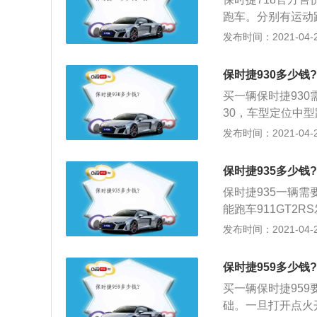
跑车。分别有运动跑
保时捷911是保
发布时间：2021-04-27
人的玩物；3、但
元的718车系是一
保时捷930多少钱?
买一辆保时捷930
30，车型定位中
了家族式的进气格
发布时间：2021-04-26
化的材料，降低车
然吸气发动机，最大
保时捷935多少钱?
时，加速时的推背
保时捷935一辆需
怎么样，毕竟是当
能跑车911GT2
一台有钱也难买到的
驶体验。如同传奇的
发布时间：2021-04-26
款保时捷挂的是沪
（CFRP）所取代
挂牌上路，但是沪
2、全新开发的空气
缺点。
保时捷959多少钱?
35\/78因拉长
买一辆保时捷959要
用来增加前桥下压力
础。一旦打开点火
的轮毂也被应用于保