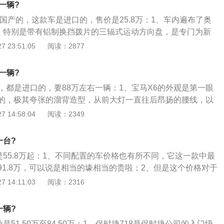
一辆?
富有活力，左右两侧分别配备圆形双尾管内饰经过彻底的重新
国产的，这款车是进口的，售价是25.8万：1、车内遍布了奥
保时捷的景点特征。中控台想车头方向升高，仪表盘呈扁平，
，特别是带有铝制换挡拨片的三辐式运动方向盘，是专门为新
速表被设计在仪表组的正中央；3、控制理念也随之升级：保
A3S-Line的方向盘相比显得更加高挡，灰白色的仪表指针配合
 23:51:05
阅读：2877
中控台采用玻璃外观，集成多个直接触摸控制的触摸感应按
运动；2、值得注意的是，新S3Sportback的运动座椅采用N
功能，造型小巧的选挡杆位于驾驶舱中间，仪表盘集成一块高
皮材料所打造，能为驾驶者提供更好的支撑；3、内饰方面，三辐
摸式显示屏。转速表左右各有一块高分辨率显示屏，分别显示虚
一辆?
白色仪表盘指针，再配合全黑色内饰，让新车内饰运动风格十
他多种信息。
，都是进口的，要88万左右一辆：1、宝马X6的外观是第一眼
配有拱门环绕仪表盘、控制面板的操作简单易行、圆润的通风
的，极其夸张的溜背造型，从前大灯一直往后昂扬的腰线，以
分讨巧。
体饱满的曲线，就像是一个蓄势待发的拳击手，这辆车的前脸
 14:58:04
阅读：2349
式的双孔进气格栅，搭配时下流行的分体式大灯，非常的张扬
搭载的分别是2.0T和3.0T涡轮增压发动机，与之匹配的是一个8
一台?
最大马力分别能达到245匹和306匹，最大扭矩也做到了350
是55.8万起：1、不同配置的车价格也有所不同，它这一款中最
，数据摆在这里，X6真正开上路之后你会发现，这辆车在加速的
91.8万，可以说是相当的壕相当的贵啦；2、但是这个价格对于
小惊喜，尽管这是一个车身将近五米的大家伙，但是动力的反
有可原的，毕竟保时捷718是纯进口车系，它在进口的时候征
 14:11:03
阅读：2316
且这辆车的转向操作也是很精准的；3、人无完人车无完车，X
税，而且光保时捷这三字就值几十万啦；3、作为一款全球知
让你觉得底盘过来的细碎震动比较多，减震效果有待提高。
旗下的跑车当然也是相当贵的，而保时捷718就是保时捷里比
一辆?
啦，除了贵以外没有别的毛病。
是51.50万至84.50万：1、保时捷718是保时捷公司的入门级