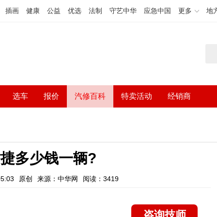
插画
健康
公益
优选
法制
守艺中华
应急中国
更多
地
选车
报价
汽修百科
特卖活动
经销商
捷多少钱一辆?
5:03
原创
来源：中华网
阅读：3419
咨询技师