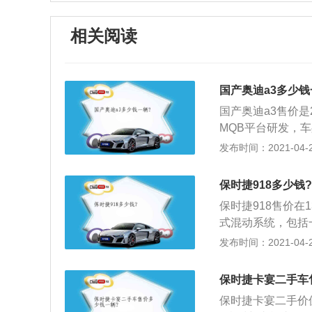
相关阅读
国产奥迪a3多少钱
国产奥迪a3售价是
MQB平台研发，车身
等多款发动机；2
发布时间：2021-04-28
带分开布置的弹簧
也很高，因此载货
保时捷918多少钱?
式，前制动带通风
保时捷918售价在1
式混动系统，包括一
驱动后桥和前桥，可
发布时间：2021-04-28
8700转，最大扭
时，在纽北跑出了
保时捷卡宴二手车
一台跑进七分钟的
保时捷卡宴二手价
也同样出色，百公里