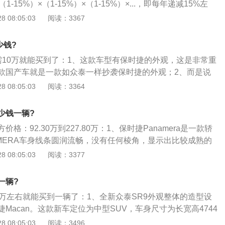
-15%）×（1-15%）×（1-15%）×...，即每年递减15%左
多少个（1-15%）；2、看保险还有多长时间，审车还有多长时
 08:05:03
阅读：3367
把保险和审车费用按时间比例加上去；3、手续齐全，购车发
般2把）、说明书、工具箱、灭火器、应急工具、三脚架等一
少钱?
4s店保养、维修维护的，可适当提价，具体看个人；4、看是
只需10万就能买到了：1、这款车型有保时捷的外观，这是非常重
则再在现在市值价上折价30%-50%+；试驾，直观感受，最
款国产车就是一款如众泰一样抄袭保时捷的外观；2、而是说
都跑跑，看换挡是否顺畅，刹车是否正常，方向是否跑偏，是
捷的神韵，在气质上是保时捷的气质，这是非常重要的，因为
 08:05:03
阅读：3364
否完好，玻璃是否完好，玻璃升降是否顺畅，低速表现和高速
在学合资车或豪华车，可是只学到表面而没有学到内质，造成
全部正常，按第一条评估，否则，各项分别折价。
，这是非常丢脸的；3、而这款国产SUV不同，不仅有保时捷
少钱一辆?
保时捷那种神韵，是非常了不起的。
格：92.30万到227.80万：1、保时捷Panamera是一款轿
AMERA车身线条圆润流畅，没有任何棱角，显示出比较成熟的
新保时捷Panamera将装配米其林为该款车型定制设计的米
 08:05:03
阅读：3377
t和米其林PilotAlpin轮胎；2、它采用了四门设计，前脸两侧各有一
平条式雾灯横穿其中，造型独特；3、侧身线面处理得简洁柔
一辆?
，巨大的五辐式轮彀搭配了黑色的刹车卡钳，暗示出不俗的运
5万左右就能买到一辆了：1、全新众泰SR9外观整体的造型设
捷车型一样，新Panamera的内部结构采用了传统的钢制承
Macan。这款新车定位为中型SUV，车身尺寸为长宽高4744
47mm，轴距2850mm；2、整车造型运动氛围十足，进气格栅采用大
 08:05:03
阅读：3496