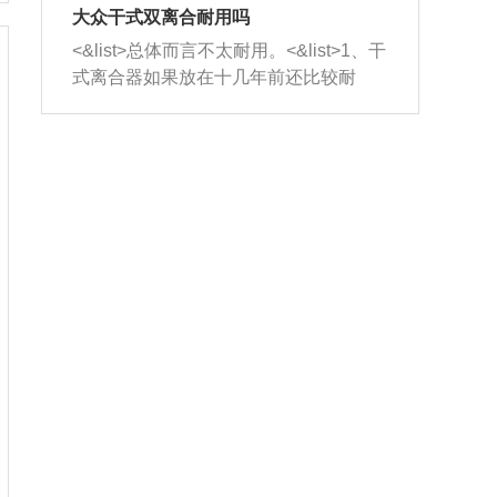
室，最后形成废气排出，就可以让三元
无法制作，需要将车辆送到修理厂或4s
造成烧机油。<&list>3、机油粘度。使用
大众干式双离合耐用吗
催化器得到清洗，排气管堵塞的情况就
店；<&list>2.车辆半轴套管防尘罩破
机油粘度过小的话，同样会有烧机油现
<&list>总体而言不太耐用。<&list>1、干
能够得到解决。
裂，破裂后会出现漏油现象，使半轴磨
象，机油粘度过小具有很好的流动性，
式离合器如果放在十几年前还比较耐
损严重，磨损的半轴容易损坏，产生异
容易窜入到气缸内，参与燃烧。<&list>
用，但是由于现在的汽车发动机动力输
响；<&list>3.稳定器的转向胶套和球头
4、机油量。机油量过多，机油压力过
出越来越高，使得干式离合器散热不足
老化，一般是使用时间过长造成的。解
大，会将部分机油压入气缸内，也会出
的缺陷也逐渐暴露出来。<&list>2、由于
决方法是更换新的质量好的转向橡胶套
现烧机油。<&list>5、机油滤清器堵塞：
干式双离合的工作环境暴露在空气中，
和球头。
会导致进气不畅，使进气压力下降，形
而离合器的散热也是通离合器罩上面的
成负压，使机油在负压的情况下吸入燃
几个小孔来进行散热。但是在行驶过程
烧室引起烧机油。<&list>6、正时齿轮或
中变速箱需要换挡，就不得不使得离合
链条磨损：正时齿轮或链条的磨损会引
器频繁工作。<&list>3、长时间的低速行
起气阀和曲轴的正时不同步。由于轮齿
驶以及过于频繁的启停，导致离合器的
或链条磨损产生的过量侧隙，使得发动
温度不断升高，而低速行驶时空气流动
机的调节无法实现：前一圈的正时和下
效率不高，无法将离合器中的热量有效
一圈可能就不一样。当气阀和活塞的运
的带走，导致离合器内部的温度不断升
动不同步时，会造成过大的机油消耗。
高，加速离合器的磨损。
解决方法：更换正时齿轮或链条。<&list
>7、内垫圈、进风口破裂：新的发动机
设计中，经常采用各种由金属和其他材