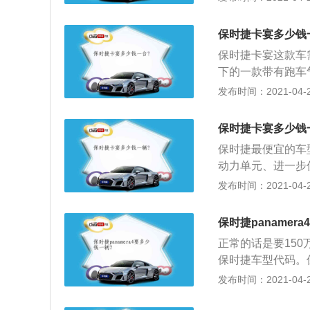
嘴式的设计样式，
众泰SR9的车尾
保时捷卡宴多少钱
D日间行车灯，当
保时捷卡宴这款车需
19英寸双色轮圈
下的一款带有跑车气
车继承了保时捷家族
发布时间：2021-04-28
铝自然吸气发动机；
为世界上速度最快
保时捷卡宴多少钱
保时捷最便宜的车
动力单元、进一步
2、新Cayenn
发布时间：2021-04-28
器系统；3、具有
（PASM），它
保时捷panamer
的晃动，在这些系统
正常的话是要150
相同的能力。
保时捷车型代码。保
的保时捷设计风格
发布时间：2021-04-28
主大灯，Panam
型配备19-21寸