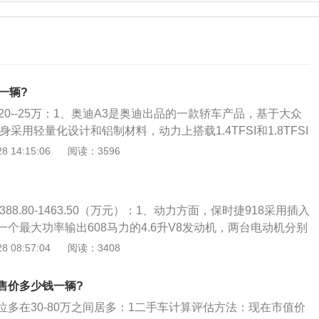
一辆?
20--25万：1、奥迪A3是奥迪出品的一款轿车产品，基于大众
采用轻量化设计和铝制材料，动力上搭载1.4TFSI和1.8TFSI
、奥迪A3底盘前悬架为麦克弗逊式，后桥为扭转、曲柄式结构
 14:15:06
阅读：3596
和减振器，除了操纵性极佳外；3、后悬架布置的空间利用率
面积在同级车中出类拔萃。所有A3系列车型，前后制动均为盘
槽。
388.80-1463.50（万元）：1、动力方面，保时捷918采用插入
个最大功率输出608马力的4.6升V8发动机，两台电动机分别
以让总动力达到887马力。最大扭矩500N·M，最大功率转速
 08:57:04
阅读：3408
矩转速6500转；2、九月份918在法兰克福车展上宣布量产的同
6：57的优异时间，打破了合法上路量产车7分钟的隔膜，是第
售价多少钱一辆?
量产且合法上路的车；3、作为混动系统，该车的燃油经济性
位多在30-80万之间居多：1二手车计算评估方法：现在市值价
油耗仅为3.0L，二氧化碳排放为70g\/km。