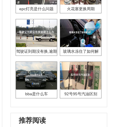
epc灯亮是什么问题
火花塞更换周期
驾驶证到期没有换,逾期
玻璃水冻住了如何解
怎么办??
决？
bba是什么车
92号95号汽油区别
推荐阅读