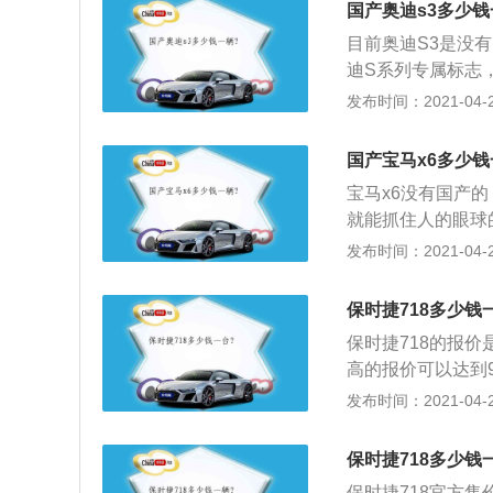
国产奥迪s3多少钱
卡钳，使车辆更加
目前奥迪S3是没有
设计，同时保留了
迪S系列专属标志
显著加宽，模拟转
款S3所设计的，与
发布时间：2021-04-27
时捷先进驾驶舱，
全黑色内饰显得更加
钮，便于操作重要
appa提供的真
分辨率12英寸触
国产宝马x6多少钱
式运动方向盘、灰
拟仪表、地图和其
宝马x6没有国产的
足；4、而中控台
就能抓住人的眼球
口和空调设计也十
及车轮毂往上的宽
发布时间：2021-04-27
采用的是宝马家族
霸气；2、宝马X6
保时捷718多少钱
挡手自一体变速箱，
保时捷718的报价
牛米和400牛米
高的报价可以达到
过程中能给你一些
保时捷而言还是情
发布时间：2021-04-27
馈还是很积极，并
收了相当高昂的关
6在开动的时候会
名的跑车品牌，它
保时捷718多少钱
较知名的一款车型
保时捷718官方售价