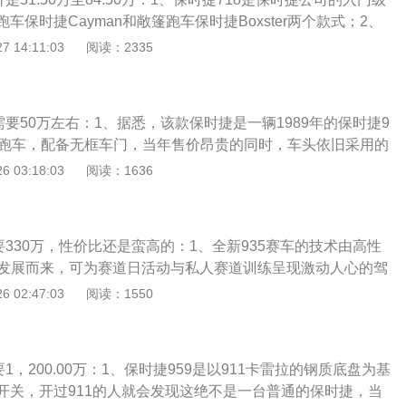
车保时捷Cayman和敞篷跑车保时捷Boxster两个款式；2、
时捷的传承的经典车型，然而高昂的价格必然使其只能成为少数
 14:11:03
阅读：2335
现如今，作为保时捷旗下的一台入门跑车，基础售价不到60万
个不错的选择。
需要50万左右：1、据悉，该款保时捷是一辆1989年的保时捷9
型跑车，配备无框车门，当年售价昂贵的同时，车头依旧采用的
栅，全车运用大量的空气动力学原理打造，车内还用到了轻量
 03:18:03
阅读：1636
重，提升车辆性能；2、这款保时捷搭载的是一台3.0L排量的自
马力250匹，百公里加速5秒左右，极速可达200多公里每小
感十足，百公里油耗为11L，虽然动力强劲，但车内的内饰不
要330万，性价比还是蛮高的：1、全新935赛车的技术由高性
年那个时代的产物，倒是这款车非常具有收藏价值；3、这样
RS发展而来，可为赛道日活动与私人赛道训练呈现激动人心的驾
30年车龄保时捷930，马力260匹，车牌很掉挡次。原来，这
935\/78一样，全新935赛车的大部分车身由碳纤维复合材料
 02:47:03
阅读：1550
C车牌，意味着车主很有实力，能够直接让30年车龄的保时捷
或加强。其加长的流线型车身长达4.87米，宽度达到2.03米；
C车牌的挡次略低，不能进入上海市区，一直都是这块车牌的
动力学套件是对保时捷935\/78勒芒赛车的致敬之作。保时捷9
的车身、巨大的整流罩和白色底漆而被车迷称为“白鲸”。前整流罩上
1，200.00万：1、保时捷959是以911卡雷拉的钢质底盘为基
的轮拱是保时捷935\/78的另一项标志性设计。这款极具特色
开关，开过911的人就会发现这绝不是一台普通的保时捷，当
时捷911GT3R客户赛车。同时，长1，909mm，宽400mm