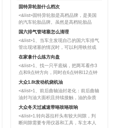
固特异轮胎什么档次
<&list>固特异轮胎是高档品牌，是美国
的汽车轮胎品牌。虽然是高档轮胎品
牌，但是中高低端的轮胎都有生产，这
国六排气管堵塞怎么清理
也是为了更好的开拓市场。
<&list>1、当车主发现自己的国六车排气
管出现堵塞的情况时，可以利用铁丝或
者是细棍，直接将杂物给取出来，如果
在家拿什么练方向盘
堵塞情况比较严重，也可以采取应急措
<&list>1、找一只平底锅，把两耳看作3
施。 <&list>2、直接利用木棍将所有的
点和9点钟方向，同时在6点钟和12点钟
杂物推到排气管里面的位置处，然后将
方向做一个标记。 <&list>2、双手握住
三元催化器拆解开，就可以将堵塞的东
大众1.8t发动机烧机油
平底锅两耳，然后往左打半圈、一圈、
西取出来。但如果是因为积碳过多引起
<&list>1、前后曲轴油封老化：前后曲轴
一圈半的练习，往右同样也要打相同的
的堵塞，就需要将三元催化器泡在草酸
油封与油大面积且持续接触，油的杂质
圈数。 <&list>3、最后强调要反复练
中进行清洗。 <&list>3、也可以利用清
和发动机内持续温度变化使其密封效果
习，这样就可以形成肌肉记忆，在真实
大众冬天过减速带咯吱咯吱响
洗剂对堵塞的情况得到解决，将清洗剂
逐渐减弱，导致渗油或漏油。<&list>2、
驾驶车辆时，不需要记忆也能打好方
放在燃油箱中，与燃油混合后，车辆启
<&list>1.转向器拉杆头有较大间隙，判
活塞间隙过大：积碳会使活塞环与缸体
向。
动时，就可以和汽油一起进入到燃烧
断间隙需要专用仪器和工具，车主本人
的间隙扩大，导致机油流入燃烧室中，