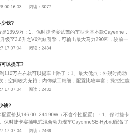
罩为全新21英寸合金轮圈提供了充足的空间。采用Alcantara
 00:16:03
阅读：3077
面附着性的运动型座椅则着重强调了内部的运动风格。另有两
度身定制：GTS红和北欧金；2、CayenneGTS的标准配置还
多少钱?
控制管理系统（PTM）、恒时四轮驱动系统、保时捷主动悬挂
是139.9万：1、保时捷卡宴试驾的车型为基本款Cayenne，
M）以及中国市场标配的气动悬挂系统。为了增强操控性和驾乘
量升级至3.6升之V6汽缸引擎，可输出最大马力290匹，较前一
起到主动防侧倾功能的保时捷动态底盘控制（PDCC）等选装
静止加速至时速破百公里仅需8.1秒，极速可达227公里；2、
 17:07:04
阅读：2484
2向运动型座椅和真皮Alcantara搭配面料着重强调了内饰的运
nneTurbo的性能更是令人慑服，其V8型八汽缸引擎在双涡轮增
enneGTS将自3月29日于北京保时捷3s中心接受预定，起始价为
产生500HP最大马力，动力增加达50HP之多；3、新款Cay
000元。运动激情，瞬时迸发，CayenneGTS与您一同逐梦，探
钱可以提车?
静止加速至时速破百公里仅需5.1秒，极速更可直上275公里（前代
7到110万左右就可以提车上路了：1、最大优点：外观时尚动
与266公里），可以想象这个大家伙跑得有多快。
次；空间较为充裕；内饰做工精细，配置比较丰富；操控性能
高；2、最大缺点：售价偏高；维修、保养费用较高；3、外
 17:07:04
阅读：2432
nne外观时尚动感，整体线条较为完整、流畅且运动气息较浓，
武，前脸上看去很有气势”；4、内饰：保时捷Cayenne的内饰
少钱?
置比较齐全；座椅的舒适性较好；方向盘自动加热及座椅旁的
本配置价从146.00--244.90W（不含个性配置）：1、保时捷卡
较人性化；全景天窗，罗盘等选装配置迎合了部分消费者追求
保时捷卡宴插电式混合动力现车CayenneSE-Hybrid配备了
265\/50R19的米其林MichelinLatitudeSport低滚动阻
 17:07:04
阅读：2469