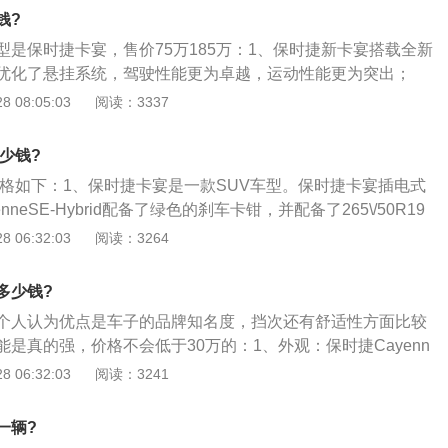
Tdesign的碳纤内饰、香港保驰的碳纤包围。
钱?
型是保时捷卡宴，售价75万185万：1、保时捷新卡宴搭载全新
优化了悬挂系统，驾驶性能更为卓越，运动性能更为突出；
e（卡宴）S是一款新概念的SUV，新技术包括PTM全时四轮驱动
 08:05:03
阅读：3337
6种离地距离可以自动调节的气动悬挂系统，以及电动减震系统
可以在突然加速、制动或者在恶劣的道路上行驶的时候稳定车身
多少钱?
的共同作用下，可以确保在off-road的情况下获得与道路行驶
价格如下：1、保时捷卡宴是一款SUV车型。保时捷卡宴插电式
neSE-Hybrid配备了绿色的刹车卡钳，并配备了265\/50R19
nLatitudeSport低滚动阻力轮胎；2、保时捷卡宴最早亮相于2002
 06:32:03
阅读：3264
ayenne，CayenneS，CayenneTurbo，CayenneTurb
eGTS五个类别。由于出身于以生产超级跑车著称的保时捷公司，卡
多少钱?
，却也不可避免地带有许多跑车的特质。因此也成为世界上速度
个人认为优点是车子的品牌知名度，挡次还有舒适性方面比较
在西班牙语中，cayenne是“辣椒”的意思。而这款著名跑车生
是真的强，价格不会低于30万的：1、外观：保时捷Cayenn
车无论是外在还是内在，也确实像一支火辣辣的辣椒，吸引着
动感，整体线条较为完整、流畅且运动气息较浓，网友称“外观
 06:32:03
阅读：3241
保时捷卡宴总价是84.30万（2.0L手自一体）。
去很有气势”；2、内饰：保时捷Cayenne柴油版的内饰做工
较齐全；座椅的舒适性较好；方向盘自动加热及座椅旁的扶手
一辆?
性化；全景天窗，罗盘等选装配置迎合了部分消费者追求个性