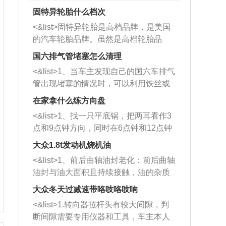
固特异轮胎什么档次
<&list>固特异轮胎是高档品牌，是美国
的汽车轮胎品牌。虽然是高档轮胎品
牌，但是中高低端的轮胎都有生产，这
国六排气管堵塞怎么清理
也是为了更好的开拓市场。
<&list>1、当车主发现自己的国六车排气
管出现堵塞的情况时，可以利用铁丝或
者是细棍，直接将杂物给取出来，如果
在家拿什么练方向盘
堵塞情况比较严重，也可以采取应急措
<&list>1、找一只平底锅，把两耳看作3
施。 <&list>2、直接利用木棍将所有的
点和9点钟方向，同时在6点钟和12点钟
杂物推到排气管里面的位置处，然后将
方向做一个标记。 <&list>2、双手握住
三元催化器拆解开，就可以将堵塞的东
大众1.8t发动机烧机油
平底锅两耳，然后往左打半圈、一圈、
西取出来。但如果是因为积碳过多引起
<&list>1、前后曲轴油封老化：前后曲轴
一圈半的练习，往右同样也要打相同的
的堵塞，就需要将三元催化器泡在草酸
油封与油大面积且持续接触，油的杂质
圈数。 <&list>3、最后强调要反复练
中进行清洗。 <&list>3、也可以利用清
和发动机内持续温度变化使其密封效果
习，这样就可以形成肌肉记忆，在真实
大众冬天过减速带咯吱咯吱响
洗剂对堵塞的情况得到解决，将清洗剂
逐渐减弱，导致渗油或漏油。<&list>2、
驾驶车辆时，不需要记忆也能打好方
放在燃油箱中，与燃油混合后，车辆启
<&list>1.转向器拉杆头有较大间隙，判
活塞间隙过大：积碳会使活塞环与缸体
向。
动时，就可以和汽油一起进入到燃烧
断间隙需要专用仪器和工具，车主本人
的间隙扩大，导致机油流入燃烧室中，