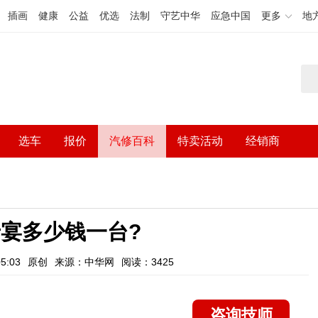
插画
健康
公益
优选
法制
守艺中华
应急中国
更多
地
选车
报价
汽修百科
特卖活动
经销商
宴多少钱一台?
5:03
原创
来源：中华网
阅读：3425
咨询技师