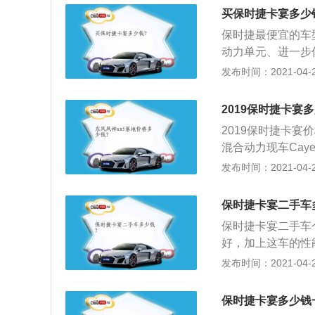
得比较出名的是VS
买保时捷卡宴多少
保时捷最便宜的车
动力单元、进一步
2、新Cayenn
发布时间：2021-04-28
器系统；3、具有
（PASM），它
2019保时捷卡宴
的晃动，在这些系统
2019保时捷卡宴
相同的能力。
混合动力现车Cayen
的米其林Micheli
发布时间：2021-04-28
年初的日内瓦车展，分为C
oS和Cayenn
保时捷卡宴二手车
宴虽然身为SUV
保时捷卡宴二手车
最快的越野车；3、
好，加上这车的性能
产厂家生产的越野
e柴油版外观时尚
发布时间：2021-04-28
人们的目光。2019
高大威武，前脸上看
较为精细；配置比
保时捷卡宴多少钱
设计等配置比较人