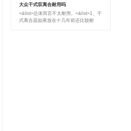
室，最后形成废气排出，就可以让三元
无法制作，需要将车辆送到修理厂或4s
造成烧机油。<&list>3、机油粘度。使用
大众干式双离合耐用吗
催化器得到清洗，排气管堵塞的情况就
店；<&list>2.车辆半轴套管防尘罩破
机油粘度过小的话，同样会有烧机油现
<&list>总体而言不太耐用。<&list>1、干
能够得到解决。
裂，破裂后会出现漏油现象，使半轴磨
象，机油粘度过小具有很好的流动性，
式离合器如果放在十几年前还比较耐
损严重，磨损的半轴容易损坏，产生异
容易窜入到气缸内，参与燃烧。<&list>
用，但是由于现在的汽车发动机动力输
响；<&list>3.稳定器的转向胶套和球头
4、机油量。机油量过多，机油压力过
出越来越高，使得干式离合器散热不足
老化，一般是使用时间过长造成的。解
大，会将部分机油压入气缸内，也会出
的缺陷也逐渐暴露出来。<&list>2、由于
决方法是更换新的质量好的转向橡胶套
现烧机油。<&list>5、机油滤清器堵塞：
干式双离合的工作环境暴露在空气中，
和球头。
会导致进气不畅，使进气压力下降，形
而离合器的散热也是通离合器罩上面的
成负压，使机油在负压的情况下吸入燃
几个小孔来进行散热。但是在行驶过程
烧室引起烧机油。<&list>6、正时齿轮或
中变速箱需要换挡，就不得不使得离合
链条磨损：正时齿轮或链条的磨损会引
器频繁工作。<&list>3、长时间的低速行
起气阀和曲轴的正时不同步。由于轮齿
驶以及过于频繁的启停，导致离合器的
或链条磨损产生的过量侧隙，使得发动
温度不断升高，而低速行驶时空气流动
机的调节无法实现：前一圈的正时和下
效率不高，无法将离合器中的热量有效
一圈可能就不一样。当气阀和活塞的运
的带走，导致离合器内部的温度不断升
动不同步时，会造成过大的机油消耗。
高，加速离合器的磨损。
解决方法：更换正时齿轮或链条。<&list
>7、内垫圈、进风口破裂：新的发动机
设计中，经常采用各种由金属和其他材