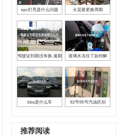
epc灯亮是什么问题
火花塞更换周期
驾驶证到期没有换,逾期
玻璃水冻住了如何解
怎么办??
决？
bba是什么车
92号95号汽油区别
推荐阅读