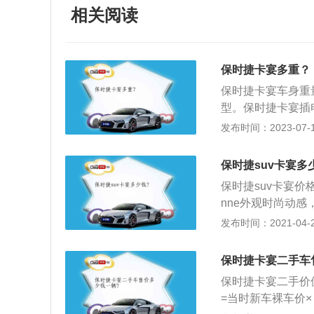
相关阅读
保时捷卡宴多重？
保时捷卡宴车身重量
型。保时捷卡宴插电式
钳，并配备了265/50
发布时间：2023-07-17
类别：保时捷Cay
ne，Cayenne-S，
保时捷suv卡宴多
别。
保时捷suv卡宴价
nne外观时尚动
威武，前脸上看去很
发布时间：2021-04-28
配置比较齐全；座
比较人性化；全景
保时捷卡宴二手车
3、空间，保时捷C
保时捷卡宴二手价
强；后备箱空间与同
=当时新车裸车价×（1
晰，换挡较为流畅