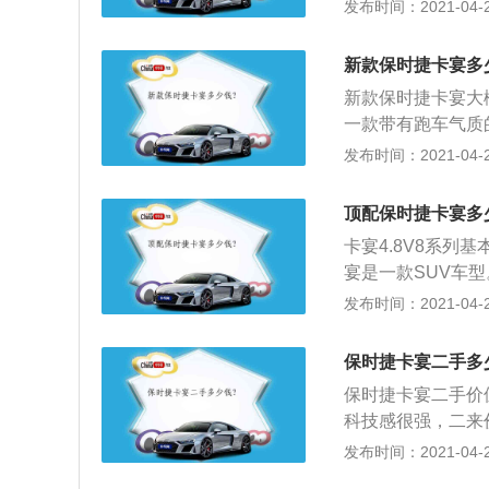
右，满几年就乘以
发布时间：2021-04-28
弯时车身侧倾较小；
间，时间还长的须
感明显，城市用车完
票、钥匙齐备（一
分网友反应的油耗较高
新款保时捷卡宴多
应俱全，且一直在
新款保时捷卡宴大概
否有过重大事故，否
一款带有跑车气质的
好城市道路和高速
承了保时捷家族的速
发布时间：2021-04-28
否有异响，中控是
然吸气发动机；3、
表现如何等等。若
界上速度最快的越
顶配保时捷卡宴多
卡宴4.8V8系列基
宴是一款SUV车型。
绿色的刹车卡钳，并配备了
发布时间：2021-04-28
力轮胎；2、保时捷
yenneS，Cayen
保时捷卡宴二手多
于以生产超级跑车
保时捷卡宴二手价
许多跑车的特质。
科技感很强，二来
enne是“辣椒”
或碳纤维布直接安
发布时间：2021-04-28
在，也确实像一支
人为专车开好模的
4.30万（2.0L手