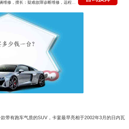
国家认证的汽车维修技师，15年德美日等各系车辆维修，擅长：疑难故障诊断维修，远程维修技术指导
一款带有跑车气质的SUV，卡宴最早亮相于2002年3月的日内瓦