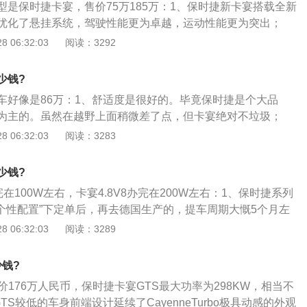
型是保时捷卡宴，售价75万185万：1、保时捷新卡宴搭载全新
保时捷Cayenne柴油版的内部空间还算宽裕；储物格较为丰
优化了悬挂系统，驾驶性能更为卓越，运动性能更为突出；
后备箱空间与同级别车型相比略小。
e（卡宴）S是一款新概念的SUV，新技术包括PTM全时四轮驱动
 06:32:03
阅读：3292
6种离地距离可以自动调节的气动悬挂系统，以及电动减震系统
可以在突然加速、制动或者在恶劣的道路上行驶的时候稳定车身
少钱?
的共同作用下，可以确保在off-road的情况下获得与道路行驶
车好像是86万：1、舒适度是很好的。毕竟保时捷是个大品
为主的。虽然在越野上面稍微差了点，但卡宴绝对不垃圾；
ne是一款出类拔萃的全能车型，将公路行驶性能与越野性、舒适
 06:32:03
阅读：3283
合在一起；3、新款Cayenne也步奥迪Q7和新途锐的后尘，
技术DFI，充分提高了燃油经济性，同时在可变气门正时技术
少钱?
升了输出功率和扭矩。
完在100W左右，卡宴4.8V8办完在200W左右：1、保时捷系列
+个性配置”下定单后，再去德国生产的，提车周期大慨5个月左
6V6基本配置价88.80W（不含个性配置），卡宴4.8V8系列基
 06:32:03
阅读：3289
-244.90W（不含个性配置）；3、保时捷凯宴（PorscheCaye
款（只有一款是3.6V6，其他6款均是4.8V8）。
少钱?
价176万人民币，保时捷卡宴GTS最大功率为298KW，相当不
eGTS较低的车身前端设计延续了CayenneTurbo极具动感的外观