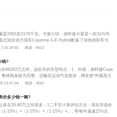
是2065至2170千克。卡宴介绍：保时捷卡宴是一款SUV车
混合动力现车Cayenne-S-E-Hybrid配备了绿色的刹车卡
R19的米其林Michelin-Latitude-Sport低滚动阻力轮胎。卡宴
 16:18:55
阅读：8412
enne最早亮相于2002年初的日内瓦车展，具体车型分为Cayen
Cayenne-Turbo，Cayenne-Turbo-S和Cayenne-GTS五个类
少钱?
格在88263万之间，这款车的车型特点：1、外观，保时捷Caye
感，整体线条较为完整、流畅且运动气息较浓，网友称“外观高大
有气势”；2、内饰，保时捷Cayenne的内饰做工较为精细；
 13:47:04
阅读：3562
椅的舒适性较好；方向盘自动加热及座椅旁的扶手设计等配置
天窗，罗盘等选装配置迎合了部分消费者追求个性的需要；
售价多少钱一辆?
ayenne的内部空间还算宽裕；储物格较为丰富且实用性较
位多在30-80万之间居多：1二手车计算评估方法：现在市值价
级别车型相比略小；4、操控，保时捷Cayenne挡位比较清
-15%）×（1-15%）×（1-15%）×...，即每年递减15%左
；有网友反应“方向盘缺乏路感，指向精准，悬挂偏硬，高速过