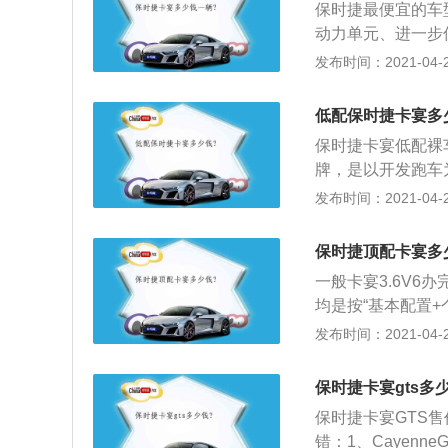
保时捷最便宜的车
的需要；3、空间：
动力单元、进一步
富且实用性较强；
2、新Cayenn
发布时间：2021-04-28
器系统；3、具有
（PASM），它
低配保时捷卡宴多
的晃动，在这些系统
保时捷卡宴低配裸
相同的能力。
牌，是以开发跑车
2、新款Cayen
发布时间：2021-04-28
性和安全性完美的结
采用燃油缸内直喷
保时捷顶配卡宴多
的配合下，显著提
一般卡宴3.6V6办
均是按“基本配置
右；2、目前卡宴3.
发布时间：2021-04-28
本配置价从146.00
nne）系列一共有七
保时捷卡宴gts多
保时捷卡宴GTS售
错：1、Cayenn