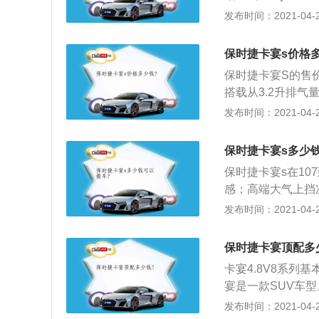
风格，加大的车轮拱
发布时间：2021-04-28
面料，具有良好表
款独特车漆为GTS
保时捷卡宴s价格
包括保时捷牵引力
保时捷卡宴S的售价
管理系统（PAS
搭载从3.2升排气
舒适性，还可选择
款提升了40匹，由
发布时间：2021-04-27
配置。全新开发的1
而顶级本版Caye
动风格；3、Cay
压装置的推动下，可
人民币1，350，
保时捷卡宴s多少
enneTurbo由
寻性能极致。
保时捷卡宴s在10
车款成绩为5.6秒
感；高端大气上挡
良好；安全系数较
发布时间：2021-04-27
观：保时捷Caye
网友称“外观高大威
保时捷卡宴顶配多
做工较为精细；配
卡宴4.8V8系列基
扶手设计等配置比
宴是一款SUV车型。
个性的需要。
绿色的刹车卡钳，并配备了
发布时间：2021-04-27