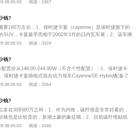
多少个（1-15%）；2、看保险还有多长时间，审车还有多长时
 08:05:03
阅读：3367
5、动力，保时捷Cayenne动力还算可以，网友称“高速推背
把保险和审车费用按时间比例加上去；3、手续齐全，购车发
全足够”；6、油耗，保时捷Cayenne的燃油经济性一般，部
般2把）、说明书、工具箱、灭火器、应急工具、三脚架等一
，平均综合油耗在13L\/100KM到16L\/100KM之间。
少钱?
4s店保养、维修维护的，可适当提价，具体看个人；4、看是
要180万左右：1、保时捷卡宴（cayenne）是保时捷旗下的
则再在现在市值价上折价30%-50%+；试驾，直观感受，最
SUV，卡宴最早亮相于2002年3月的日内瓦车展；2、该车继
都跑跑，看换挡是否顺畅，刹车是否正常，方向是否跑偏，是
度特质，搭配的是一台4.5升排气量的v型8缸32气门全铝自
 08:05:03
阅读：3324
否完好，玻璃是否完好，玻璃升降是否顺畅，低速表现和高速
最大功率为340马力，最高时速可达到266公里\/小时，成为世
全部正常，按第一条评估，否则，各项分别折价。
野车。
少钱?
本配置价从146.00-244.90W（不含个性配置）：1、保时捷卡
保时捷卡宴插电式混合动力现车CayenneSE-Hybrid配备了
265\/50R19的米其林MichelinLatitudeSport低滚动阻
 08:05:03
阅读：3354
卡宴最早亮相于2002年初的日内瓦车展，分为Cayenne，Ca
neTurbo，CayenneTurboS和CayenneGTS五个类别。由于出身
少钱?
著称的保时捷公司，卡宴虽然身为SUV，却也不可避免地带有
位多在30到80万之间：1、作为内饰，碳纤维是非常好看的，
因此也成为世界上速度最快的越野车；3、在西班牙语中，cay
价格也是比较贵的，新潮土豪的象征哦；2、目前碳纤维贴纸
的意思。而这款著名跑车生产厂家生产的越野车无论是外在还是内
装上内饰，这个问题是比较多的，容易翘边脱落，推荐你用别
 08:05:03
阅读：3340
火辣辣的辣椒，吸引着人们的目光。2019保时捷卡宴总价是8
碳纤维内饰，例如碳纤维贴片；3、国内已经有家在做了，做
自一体）。