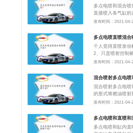
高压将燃油从喷油
缸内直喷的积碳情
多点电喷和混合喷
一下平时用到油品
直接喷入各气缸的
定是采用多点喷射
点电喷发动机是电
发布时间：2021-04-28
的路径达到降低积
别直接喷入各气缸
碳大剂量的产生，
4、如果喷射器安
多点电喷直喷混合
这就是单点电喷；
个人觉得直喷发动
由多个地方（至少
2、只是喷射控制
入燃烧室；3、而
发布时间：2021-04-28
烧室形成混合气；
一般需要配合添加
混合喷射多点电喷
混合喷射多点电喷
的形式将燃油喷射
吸入缸内；2、缸
发布时间：2021-04-28
的量不会受进气阀
由于油、气的混合
多点电喷和直喷和
油从喷油嘴压入汽
多点电喷和缸内直