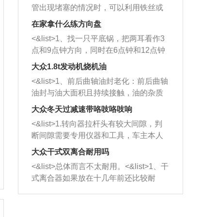
管出现堵塞的情况时，可以利用铁丝或
者是细棍，直接将杂物给取出来，如果
在家拿什么练方向盘
堵塞情况比较严重，也可以采取应急措
<&list>1、找一只平底锅，把两耳看作3
施。 <&list>2、直接利用木棍将所有的
点和9点钟方向，同时在6点钟和12点钟
杂物推到排气管里面的位置处，然后将
方向做一个标记。 <&list>2、双手握住
三元催化器拆解开，就可以将堵塞的东
大众1.8t发动机烧机油
平底锅两耳，然后往左打半圈、一圈、
西取出来。但如果是因为积碳过多引起
<&list>1、前后曲轴油封老化：前后曲轴
一圈半的练习，往右同样也要打相同的
的堵塞，就需要将三元催化器泡在草酸
油封与油大面积且持续接触，油的杂质
圈数。 <&list>3、最后强调要反复练
中进行清洗。 <&list>3、也可以利用清
和发动机内持续温度变化使其密封效果
习，这样就可以形成肌肉记忆，在真实
大众冬天过减速带咯吱咯吱响
洗剂对堵塞的情况得到解决，将清洗剂
逐渐减弱，导致渗油或漏油。<&list>2、
驾驶车辆时，不需要记忆也能打好方
放在燃油箱中，与燃油混合后，车辆启
<&list>1.转向器拉杆头有较大间隙，判
活塞间隙过大：积碳会使活塞环与缸体
向。
动时，就可以和汽油一起进入到燃烧
断间隙需要专用仪器和工具，车主本人
的间隙扩大，导致机油流入燃烧室中，
室，最后形成废气排出，就可以让三元
无法制作，需要将车辆送到修理厂或4s
造成烧机油。<&list>3、机油粘度。使用
大众干式双离合耐用吗
催化器得到清洗，排气管堵塞的情况就
店；<&list>2.车辆半轴套管防尘罩破
机油粘度过小的话，同样会有烧机油现
<&list>总体而言不太耐用。<&list>1、干
能够得到解决。
裂，破裂后会出现漏油现象，使半轴磨
象，机油粘度过小具有很好的流动性，
式离合器如果放在十几年前还比较耐
损严重，磨损的半轴容易损坏，产生异
容易窜入到气缸内，参与燃烧。<&list>
用，但是由于现在的汽车发动机动力输
响；<&list>3.稳定器的转向胶套和球头
4、机油量。机油量过多，机油压力过
出越来越高，使得干式离合器散热不足
老化，一般是使用时间过长造成的。解
大，会将部分机油压入气缸内，也会出
的缺陷也逐渐暴露出来。<&list>2、由于
决方法是更换新的质量好的转向橡胶套