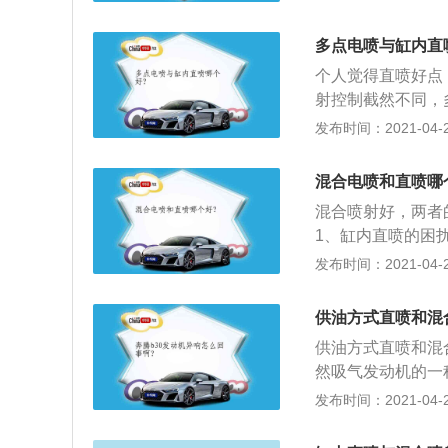
入汽缸，在燃烧室
品要求较高，一般
多点电喷与缸内直
个人觉得直喷好点
射控制截然不同，
3、而燃油直喷属
发布时间：2021-04-27
合气。这样燃油控
加剂使用。
混合电喷和直喷哪
混合喷射好，两者
1、缸内直喷的困
烧模式大部分时间
发布时间：2021-04-27
它角落局部混合不
启动和重负荷工况
供油方式直喷和混
供油方式直喷和混
然吸气发动机的一
然吸气发动机是通
发布时间：2021-04-26
汽油喷入进气歧管
的自然吸气发动机