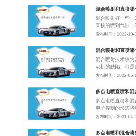
有两套油泵和供油
气，进行平顺高效
混合喷射和直喷哪
率，还避免了直喷
混合喷射好一些，
喷技术在燃烧的时
直接的喷到气缸；
减少了热量的损失
机处在低速档运转
发布时间：2022-10-02
作用意在结合歧管
喷。缸内直喷的优
问题。缸内直喷技
上。与此同时还能
将燃油喷射到气缸
混合喷射和直喷哪
下给汽油和空气完
可以调节进到气缸
混合喷射技术较为
积碳。混合喷射技
动机的缺陷。可是
喷射发动机的缺陷
术肯定会取代进气
发布时间：2022-06-13
喷射技术绝对会替
些，1、直喷也就
接的喷入气缸；2
多点电喷直喷和混
动机处在低速档运
多点电喷直喷和混
内直喷。缸内直喷
电子控制的形式将
在进气支管上。与
气混合气吸入缸内
发布时间：2021-04-28
入气缸，因此留下
缸内油气的量不会
燃烧不完全形成积
量；3、由于油、
结合了各类的优点
多点电喷和混合喷