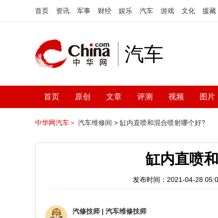
首页
资讯
军事
财经
娱乐
汽车
游戏
文化
援藏
汽车
首页
原创
文章
评测
视频
图片
中华网汽车＞
汽车维修间 >
缸内直喷和混合喷射哪个好?
缸内直喷和
发布时间：2021-04-28 05:0
汽修技师
|
汽车维修技师