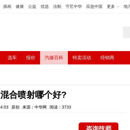
插画
健康
公益
优选
法制
守艺中华
应急中国
更多
地
选车
报价
汽修百科
特卖活动
经销商
混合喷射哪个好?
4:03
原创
来源：中华网
阅读：3733
咨询技师