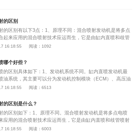
射的区别
射的区别有以下3点：1、原理不同：混合喷射发动机是将多点
合起来应用的混合喷射技术应运而生，它是由缸内直喷和歧管
油系统。缸内直喷技术是近几年发展起来发动机新技术，它是
 16:18:55
阅读：1092
管被移到了汽缸内部，燃油直接注入气缸燃烧室，与空气形成
高效地燃烧。2、优点不同：混合喷射发动机可以提高的工作
喷哪个好些？
喷发动机在低负荷工况下因氧气过量而导致的排放问题。缸内
喷的区别具体如下：1、发动机系统不同。缸内直喷发动机最
时候，空气层会隔绝掉热，能够减少热量向汽缸壁的传递，从
喷油系统，其主要可以分为发动机控制模块（ECM）、高压油
失，从而提升发动机的热效率。3、作用不同：混合喷射方式
油嘴四部分，混合喷射发动机既有缸内直喷的系统又有歧管喷
 16:18:55
阅读：6513
管喷射和缸内直喷技术的优点，以解决传统缸内直喷技术存在
油方式不同。缸内直喷是直接将燃油喷入气缸内与进气混合的
技术是一项相当成熟，缸内直喷发动机关键是用较高的压力立
结合了歧管喷射和缸内直喷的优点，低负荷工况时，歧管喷油
缸内的燃烧室，发动机可以自动调节气门开启的时间，与此同
射的区别是什么？
时喷油，混合气进入气缸，再配合压缩行程时气缸内喷油嘴喷
缸的空气量。
射的区别如下：1、原理不同。混合喷射发动机是将多点电喷
燃烧，高负荷工况时，只在压缩行程进行缸内直喷，从而提高
来应用的混合喷射技术应运而生，它是由缸内直喷和歧管喷射
，还避免了缸内直喷在低负荷工况下因氧气过量导致的排放问
统。缸内直喷技术是近几年发展起来发动机新技术，它是将喷
 16:18:55
阅读：6003
。混合喷射发动机由于集成了缸内直喷和歧管喷射两套系统，
移到了汽缸内部，燃油直接注入气缸燃烧室，与空气形成混合