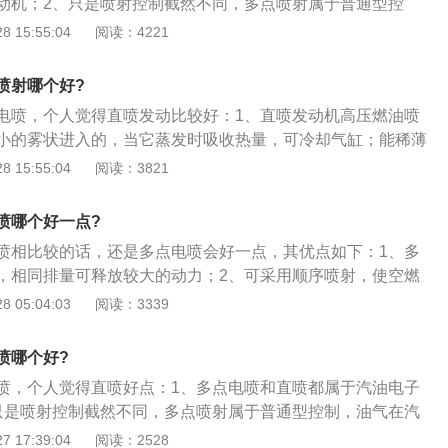
动机；2、只是喷射控制截然不同，多点喷射属于普通型控
混合后进入燃烧室；3、而燃油直喷属于近几年新的技术，是
 15:55:04
阅读：4221
缸，在燃烧室形成混合气；4、这样燃油控制更加精准动力损
求较高，一般需要配合添加剂使用。
喷射哪个好?
电喷，个人觉得直喷发动比较好：1、直喷发动机高压燃油喷
小的雾状进入的，当它蒸发时吸收热量，可冷却气缸；能稀薄
效率20%，进气量比传统发动机多，燃烧充分，减少了C0的产
 15:55:04
阅读：3821
发动机的混合气浓度比普通电喷发动机的要低，混合气浓度降
也随之提高，做同样多的功，直喷发动机就会更省油；3、多
喷哪个好一点?
烧效率高，同排量能释放出更大的动力，可采用顺序喷射，因
喷相比较的话，还是多点电喷会好一点，其优点如下：1、多
单点喷射更精确，所以多点喷射发动机的排放更好，更经济省
，相同排量可释放较大的动力；2、可采用顺序喷射，使空燃
力强，由于在进气歧管内进行油气混合，不免在管壁上会有沉
更准确，使多点喷射发动机的排放更好，燃油更经济；3、自
 05:04:03
阅读：3339
对气缸自清洁能力要更强且人为清理也更为容易。缺点，对油
气歧管内进行油气混合，会在管壁上沉积，但进气歧管比气缸
括机油，结构比较复杂，所以成本高。
，且人为清洗也更加容易。
喷哪个好?
喷，个人觉得直喷好点：1、多点电喷和直喷都属于汽油电子
只是喷射控制截然不同，多点喷射属于普通型控制，油气在汽
烧室；3、而燃油直喷属于近几年新的技术，是把燃油直接喷
 17:39:04
阅读：2528