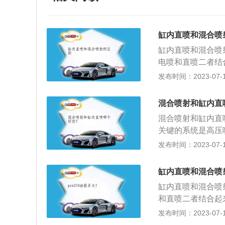
缸内直喷和混合喷
缸内直喷和混合喷
电喷和直喷二者结
喷射组合而成的供
发布时间：2023-07-17
将喷油嘴从进气歧
混合气，进行平顺
混合喷射和缸内直
效率，还避免了直
混合喷射和缸内直
直喷技术在燃烧的
关键的系统是高压
而减少了热量的损
轨、高压油泵和喷
发布时间：2023-07-17
的作用意在结合歧
射的系统。2、喷
的问题。缸内直喷
技术，而混合喷射
刻将燃油喷射到气
缸内直喷和混合喷
嘴在气缸进气行程
时可以调节进到气
缸内直喷和混合喷
油，从而实现分层
和直喷二者结合起
发动机的工作效率
组合而成的供油系
发布时间：2023-07-17
题。3、成本不同
油嘴从进气歧管被