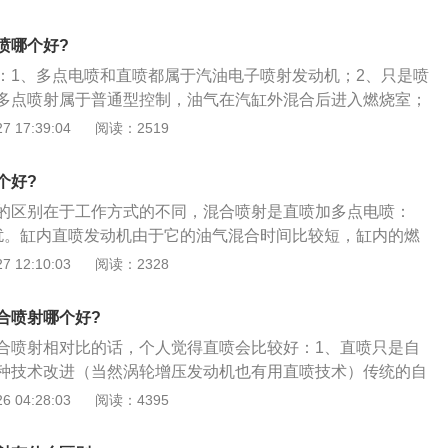
形成混合气；4、这样燃油控制更加精准动力损失少。但对油
需要配合添加剂使用。
喷哪个好?
：1、多点电喷和直喷都属于汽油电子喷射发动机；2、只是喷
多点喷射属于普通型控制，油气在汽缸外混合后进入燃烧室；
于近几年新的技术，是把燃油直接喷入汽缸，在燃烧室形成混
 17:39:04
阅读：2519
制更加精准动力损失少。但对油品要求较高，一般需要配合添
个好?
的区别在于工作方式的不同，混合喷射是直喷加多点电喷：
扰。缸内直喷发动机由于它的油气混合时间比较短，缸内的燃
都是边混合边燃烧；2、这么一来就很容易导致气缸壁或者其
 12:10:03
阅读：2328
均匀，出现高温缺氧区域，从而生成大量的颗粒物；3、在冷
下，发动机的颗粒物排放量也会增加。
合喷射哪个好?
合喷射相对比的话，个人觉得直喷会比较好：1、直喷只是自
种技术改进（当然涡轮增压发动机也有用直喷技术）传统的自
过电脑采集凸轮位置以及发动机各相关工况从而控制喷油嘴将
 04:28:03
阅读：4395
，形成混合气以后再进入气缸燃烧做功；2、而采用直喷技术
是直接将燃油喷入汽缸内点火燃烧做功，从进气歧管进入的仅