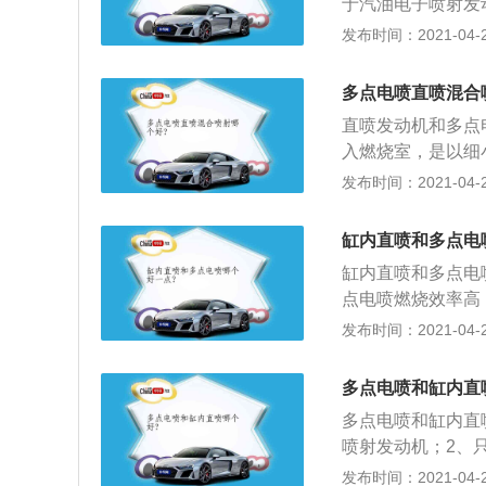
于汽油电子喷射发
制，油气在汽缸外
发布时间：2021-04-28
把燃油直接喷入汽
失少。但对油品要
多点电喷直喷混合
直喷发动机和多点
入燃烧室，是以细
燃烧，可提高燃烧
发布时间：2021-04-28
生；2、缸内直喷
低了，那么经济性
缸内直喷和多点电
点电喷优缺点，燃
缸内直喷和多点电
此空燃比的控制比
点电喷燃烧效率高
油；4、自清洁能
比控制比单点喷射
发布时间：2021-04-28
积，但进气歧管相
清洗能力，由于进
品要求比较高，包
的自清洗能力更强
多点电喷和缸内直
多点电喷和缸内直
喷射发动机；2、
缸外混合后进入燃
发布时间：2021-04-27