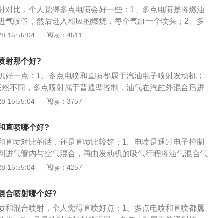
嘴压入汽缸，以达到高度雾化的效果。
况已经有所降低，要是当发觉混合喷射积碳更明显了既要查看
射对比，个人觉得多点电喷会好一些：1、多点电喷是将燃油
的质量或喷油嘴是否故障等等。由于混合喷射是根据工况去决
进气岐管，然后进入相应的燃烧，每个气缸一个喷头；2、多
还是缸内直喷的，所以当采用多点电喷的时候可以冲刷进气门
喷技术发展成熟的结果，也是目前的主流产品；3、由于是分
 15:55:04
阅读：4511
碳的效果。而当车辆高负荷的情况下采用缸内直喷可以防止积
燃烧，因此空燃比控制更为精确，排放更优，更经济省油；
燃烧一定的积碳。
装在原来化油器位置上，即整个发动机只有一个汽油喷射点，
喷射那个好?
5、如果喷射器安装在每个气缸的进气管上，即汽油的喷射是
机好一点：1、多点电喷和直喷都属于汽油电子喷射发动机；
每个气缸都有一个喷射点）喷人气缸的，这就是多点电喷。
截然不同，多点喷射属于普通型控制，油气在汽缸外混合后进
燃油直喷属于近几年新的技术，是把燃油直接喷入汽缸，在燃
 15:55:04
阅读：3757
4、这样燃油控制更加精准动力损失少。但对油品要求较高，
剂使用。
和直喷哪个好?
和直喷对比的话，还是直喷比较好：1、电喷是通过电子控制
到进气管内与空气混合，再由发动机的吸气行程将油气混合气
内直喷是喷油嘴从进气歧管被移到了汽缸内部，因此缸内油气
 15:55:04
阅读：4257
开合的影响，而是直接由电脑自动决定喷油时机与份量；3、
空间、时间都相当短暂，因此缸内直喷系统必须依靠高压将燃
混合喷射哪个好?
缸，以达到高度雾化的效果。
喷和混合喷射，个人觉得直喷好点：1、多点电喷和直喷都属