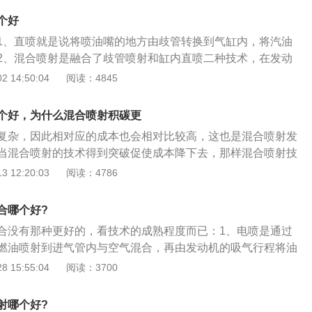
管路，成本上要远远高于缸内直喷发动机。
地燃烧。2、优点不同。混合喷射发动机可以提高的工作效
个好
发动机在低负荷工况下因氧气过量而导致的排放问题。缸内直
1、直喷就是说将喷油嘴的地方由歧管转换到气缸内，将汽油
候，空气层会隔绝掉热，能够减少热量向汽缸壁的传递，从而
2、混合喷射是融合了歧管喷射和缸内直喷二种技术，在发动
，从而提升发动机的热效率。3、作用不同。混合喷射方式的
的时候会运用歧管喷射，而发动机高速旋转时就选用缸内直
 14:50:04
阅读：4845
喷射和缸内直喷技术的优点，以解决传统缸内直喷技术存在的
势是汽油直接的喷入到气缸，因此可以防止汽油黏附在歧管
术是一项相当成熟，缸内直喷发动机关键是用较高的压力立刻
提升发动机的功率。缺陷是由于汽油直接的喷到气缸，因此留
内的燃烧室，发动机可以自动调节气门开启的时间，与此同时
个好，为什么混合喷射积碳更
全混合的时间会大大减少，进而造成混合气体燃烧不完全形成
的空气量。
复杂，因此相对应的成本也会相对比较高，这也是混合喷射发
术较为复杂，因此相对应的成本也会相对比较高，这也是混合
当混合喷射的技术得到突破促使成本降下去，那样混合喷射技
。可是当混合喷射的技术得到突破促使成本降下去，那样混合
支管喷射和缸内直喷。混合喷射和直喷哪个好混合喷射好一
 12:20:03
阅读：4786
代歧管喷射和缸内直喷。
是说将喷油嘴的位置由进气支管变换到气缸内，将汽油可以直
、混合喷射是结合了进气支管喷射和缸内直喷二种技术，在发
合哪个好?
转的时候会运用进气支管喷射，而发动机高速旋转时就选用缸
合没有那种更好的，看技术的成熟程度而已：1、电喷是通过
的优势是汽油可以直接的喷入到气缸，因此可以防止汽油黏附
燃油喷射到进气管内与空气混合，再由发动机的吸气行程将油
此同时还能提升发动机的功率。缺陷是由于汽油可以直接的喷
；2、缸内直喷是喷油嘴从进气歧管被移到了汽缸内部，因此
 15:55:04
阅读：3700
给汽油和空气完全混合的时间会大大减少，进而造成混合气体
受进气阀开合的影响，而是直接由电脑自动决定喷油时机与份
碳。为什么混合喷射积碳更严重混合喷射相比以往的喷射方式
气的混合空间、时间都相当短暂，因此缸内直喷系统必须依靠
，当然也不会没有缺点。据部分车主的反映，混合喷射相比于
射哪个好?