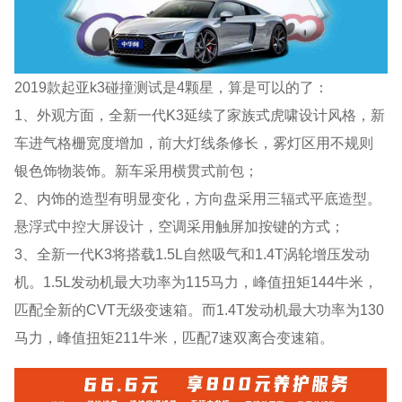
2019款起亚k3碰撞测试是4颗星，算是可以的了：
1、外观方面，全新一代K3延续了家族式虎啸设计风格，新
车进气格栅宽度增加，前大灯线条修长，雾灯区用不规则
银色饰物装饰。新车采用横贯式前包；
2、内饰的造型有明显变化，方向盘采用三辐式平底造型。
悬浮式中控大屏设计，空调采用触屏加按键的方式；
3、全新一代K3将搭载1.5L自然吸气和1.4T涡轮增压发动
机。1.5L发动机最大功率为115马力，峰值扭矩144牛米，
匹配全新的CVT无级变速箱。而1.4T发动机最大功率为130
马力，峰值扭矩211牛米，匹配7速双离合变速箱。