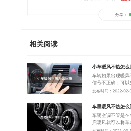
分享：
相关阅读
小车暖风不热怎么
车辆如果出现暖风
信号不正确；可以
到工作温度的话，
发布时间：2022-02-07
大循环状态，或水
风水箱堵塞；要重
车里暖风不热怎么
种情况的话，就肯
车辆空调不管是在
水泵丢转损坏，暖
启暖风就可以将车
的流量和温度是否
事?咱们先简单的
发布时间：2021-03-19