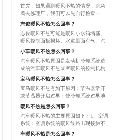
首先，如果遇到暖风不热的情况，别急
着去修理厂，我们可以先自行检查一
下，那都应该检查些什么呢？第一，我
志俊暖风不热怎么回事？
们可以检查一下鼓风机各档位的运转情
志俊暖风不热可能是暖风小水箱堵塞、
况，看看是否每个挡位都达到足够的转
暖风控制面板损坏、水道里面有气。汽
速了第二点，我们可以检查一下水泵叶
车暖风系统长期不使用，冬天使用时可
轮是否破损或丢失，如果这里出现了问
小车暖风不热怎么回事？
能出现暖风不热的现象，主要原因是因
题，热量就会上不来第三，我们要看看
汽车暖风不热原因是发动机冷却系统造
为暖风小水箱堵塞，暖风小水箱堵塞之
发动机冷却系统是否有气阻，气阻会导
成的汽车暖风不热或者暖风的控制机构
后，热水不通过小水箱，导致不出暖风
致冷却系统的循环变差，就会出现水温
工作不良导致。汽车暖风信息如下:.汽车
的现象，暖风小水箱堵塞可能会导致吹
宝马暖风不热怎么回事？
高、暖风不热的情况。第四点，我们需
暖风简介：汽车暖风系统可实现供暖、
出来的是冷风，造成这种现象的原因是
要检查节温器，节温器打开但无法关闭
宝马暖风不热有如下原因：节温器常开
除霜、调节温度与湿度等功能。汽车暖
长期不更换防冻液引发的。如果长时间
的话，会导致水的小循环跟大循环直
或节温器开启过早：使冷却系统过早地
风故障判别方法：看一下暖风小水箱的
不清理空调管道，也容易出现暖风小水
通，从而导致暖风不热的情况。
进行大循环，而外部气温很低，特别是
两个进水管温度，如果两根管都够热，
暖风不热是怎么回事？
箱堵塞的情况，建议在冬天来临前对汽
车跑起来时，冷风很快把防冻液冷却，
说明是风量控制机构问题，反之，如果
车的暖风系统做一个比较全面的养护。
汽车暖风不热的主要原因如下：1、空调
发动机水温上不来，暖风也不会热。水
两根水管都凉，或者是一根热一根凉，
暖风控制面板损坏如同家里的灯泡控制
系统：空调系统的暖风线路出现接触不
泵叶轮破损或丢转：使流经暖风小水箱
说明是冷却系统问题。如果冷却系统总
开关坏了，当打开暖风开关时，由于暖
良的现象，从而导致暖风系统无法正常
的流量不够，热量上不来。发动机冷却
车暖风不热是怎么回事？
有气，很可能是汽缸垫有破损向冷却系
风开关失效，不能传递相应的暖风供应
进行工作。2、发动机：发动机冷却造成