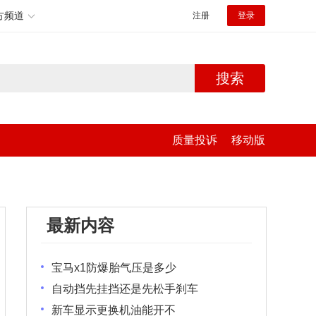
方频道
注册
登录
搜索
质量投诉
移动版
最新内容
宝马x1防爆胎气压是多少
自动挡先挂挡还是先松手刹车
新车显示更换机油能开不