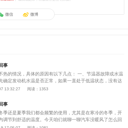
微信
微博
回事
不热的情况，具体的原因有以下几点： 一、节温器故障或水温
先确定发动机水温是否正常，如果一直处于低温状态，没有达
暖风肯定不热。这时候就可以重点看一下节温器是否一直处于
 13:32:27
阅读：1353
温传感器信号是否真实等，维修或更换故障原件即可。 二、暖
点看一下暖风水箱前的进出水管是否有较大温差，如果存在这
回事
定是暖风水箱堵塞了，需要拆装清理或更换了。 三、常见的为
冬季还是夏季我们都会频繁的使用，尤其是在寒冷的冬季，开
风流量阀和冷却液循环阀损坏；要看进入到暖风水箱内冷却液
内调节到舒适的温度。今天咱们就聊一聊汽车没暖风了怎么回
达到要求，温度可以通过红外测温仪测量管路温度差异，流量
说一下空调暖风的原理，和空调制冷有区别的是，暖风是通过
 17:05:07
阅读：1081