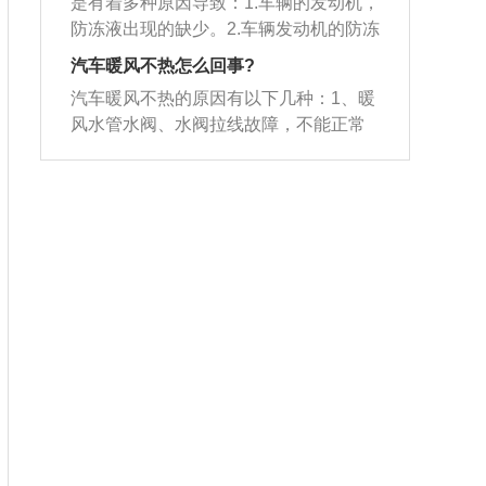
保证冷凝水及时排走。
情应该是暧风小储水箱有堵塞。应更换
是有着多种原因导致：1.车辆的发动机，
清器发生了阻塞，导致鼓风机吹进车里
暖风的鼓风机出现损坏。要根据问题来
相应的维修。判别的方法很简单，看一
暧风小储水箱。有堵塞就清洗一下。要
防冻液出现的缺少。2.车辆发动机的防冻
的风量不足或是冷热风划分不合理。另
逐一检查维修。机动车辆的暖风系统是
下暖风小水箱的两个进水管温度，如果
是没有堵塞，那么你自己检测下暧风的
液到了更换的周期需要更换。3.车辆的发
外也需要检查鼓风机的各挡位是不是可
可以改善车厢内温度的功能，当机动车
汽车暖风不热怎么回事?
两根管都够热，说明是风量控制机构问
进水口和回水管是不是热，水管热就表
动机节温器出现了损坏，需要对节温器
以实现足够的转速，检查暖冷风的控制
辆的车厢内部温度过低时，可以开启车
题，反之，如果两根水管都凉，或者是
汽车暖风不热的原因有以下几种：1、暖
明你的电暖风里的隔风板部位有误，不
进行更换，更换节温器之后，车辆需要
翻板是不是有脱落的问题，要及时维修
辆的暖风系统，提高车内的温度，给机
一根热一根凉，说明是冷却系统问题。
风水管水阀、水阀拉线故障，不能正常
可以按你的需要来分导风向。不热那就
重新添加防冻液。机动车辆的暖风系统
处理。
动车辆上的乘坐人员提供一个良好的乘
暖风小水箱堵塞之后，热水不通过小水
开启，使防冻液无法循环；2、冷暖切换
是暖风水箱堵了。控制面板里面有冷气
可以实现供暖橱窗调节温度和湿度的功
坐环境，机动车的暖风系统是可以自己
箱，导致不出暖风的现象，暖风小水箱
开关拉线脱落，不能正常切换；3、仪表
与暧风切换开关，要是开关毁坏或是转
能，机动车辆在冬季使用的时候车内的
控制车内温度的，如果机动车驾驶人感
堵塞可能会导致吹出来的是冷风，造成
板内部风道脱落，接口处缝隙过大而漏
换不及时，也会影响制热效果。
温度是很低的，是需要通过汽车的暖风
觉车内温度过高或者是过低，都可以自
这种现象的原因是车主长期不更换防冻
风，使暖风泄露；4、防冻液温度过低：
系统来增加车内的温度，让机动车辆的
行调节。
液引发的。如果长时间不清理空调管
车辆刚刚启动，车内外温度低，防冻液
乘坐人员，乘坐的时候会更加的舒适，
道，也容易出现暖风小水箱堵塞的情
未达到正常的工作温度。
汽车的暖风系统是将冷空气吹到热交换
况，建议车主在冬季来临前对汽车的暖
器表面吸收其热量，并导入到车内来，
风系统做一个比较全面的养护。
提高车内温度的整套装置。