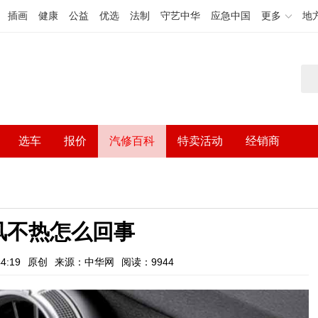
插画
健康
公益
优选
法制
守艺中华
应急中国
更多
地
选车
报价
汽修百科
特卖活动
经销商
风不热怎么回事
4:19
原创
来源：中华网
阅读：9944