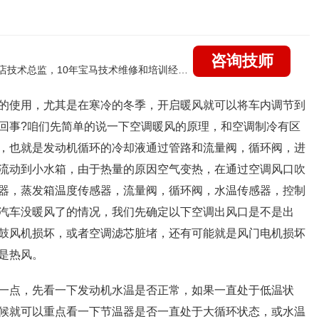
咨询技师
国家认证的汽车维修高级技工，曾任北京宝马4s店技术总监，10年宝马技术维修和培训经验，擅长：宝马全系疑难故障诊断维修，远程维修技术指导
的使用，尤其是在寒冷的冬季，开启暖风就可以将车内调节到
回事?咱们先简单的说一下空调暖风的原理，和空调制冷有区
，也就是发动机循环的冷却液通过管路和流量阀，循环阀，进
流动到小水箱，由于热量的原因空气变热，在通过空调风口吹
器，蒸发箱温度传感器，流量阀，循环阀，水温传感器，控制
汽车没暖风了的情况，我们先确定以下空调出风口是不是出
鼓风机损坏，或者空调滤芯脏堵，还有可能就是风门电机损坏
是热风。
一点，先看一下发动机水温是否正常，如果一直处于低温状
候就可以重点看一下节温器是否一直处于大循环状态，或水温