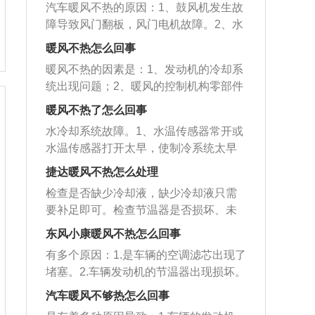
系统有气阻：气阻导致冷却系统循环不
统串气所至。如果暖风小水箱的进水管
汽车暖风不热的原因：1、鼓风机发生故
信号，导致暖风不热的现象，如果是由
车辆的暖风不热，因为车辆的暖风主要
良，造成水温高，暖风不热的故障。如
很热，而出水管较凉，这种情况应是暖
障导致风门翻板，风门电机故障。2、水
于暖风开关导致的暖风不热，需要进行
来源于车辆的发动机热量，一旦发动机
果冷却系统总有气，很可能是汽缸垫有
风小水箱有堵塞。应更换暖风小水箱。
温传感器信号发生故障。3、暖风水箱堵
专业的维修处理。水道里面有气，导致
出现冷却的现象，则会导致无法制热。
暖风不热怎么回事
破损向冷却系统串气所致；如果暖风小
塞，需要拆装清理或更换。4、水泵丢转
热气供应不足，出现暖风异常的现象，
以下是汽车空调日常保养的方法：1、空
水箱的进水管很热，而出水管较凉，这
暖风不热的因素是：1、发动机的冷却系
损坏，暖风流量阀和冷却液循环阀损
水道里面有气不仅会让暖风不热，情况
调滤清器：要定期更换，尤其是北方风
种情况应是暖风小水箱有堵塞，应更换
统出现问题；2、暖风的控制机构零部件
坏。5、更换冷却液后未排气。以下关于
严重时，还会导致发动机高温引发其他
沙大，都会影响滤清器的使用效果。2、
暖风小水箱。
发生问题；3、可以检查暖风小水箱的2
汽车暖风不热的解决方法：1、检查鼓风
暖风不热了怎么回事
故障，需要及时找专业的维修人员处
定期检查：制冷剂液面高度，简单的方
个入水管温度，假若全是温度够热，则
机的各挡位运转情况，每个挡位都要达
理。
法是用干燥器的探视孔检查，如果发现
水冷却系统故障。1、水温传感器常开或
说明暖风控制机构没有问题，假若全是
到足够的转速。2、加装或更换新节温
油面过低应及时添加。3、冷凝器：安装
水温传感器打开太早，使制冷系统太早
冷的或是一热一冷，便是冷却系统出毛
器。3、有排气口的先排气，若不行用手
在迎风一面往往会有许多灰尘、泥土、
的做好大循环系统，而外界温度很低；
病。如果是发动机的冷却系统遭到了气
捷达暖风不热怎么处理
感觉两根暖风水管，若温度相差很大直
树叶等异物，时间久这些异物就会导致
2、尤其是车跑起来时，冷气迅速把防冻
阻造成的冷却循环没有办法正常运行，
接用水枪或气枪通暖风水箱或热交换器
检查是否缺少冷却液，缺少冷却液只需
冷凝器工作效果降低，所以要定期进行
液水冷却，发动机水的温度上不来，暧
可能会出现暖风不热的情况。要是暖风
即可。4、检查滤清器是否脏污堵塞，进
要补足即可。检查节温器是否损坏、未
清理。4、高温：腐蚀、振动、撞击等都
风也不会热。发动机制冷系统有气阻，
小水箱是进水口热，出水管冷则是小水
行清理，必要时要及时更换。5、及时排
安装，节温器损坏、未安装只需要更
易缩短空调软管的使用寿命，要定期更
气阻致使制冷系统循环系统欠佳，导致
东风小康暖风不热怎么回事
箱出现堵塞要去替换。车子的水泵叶轮
气。
换、加装新节温器即可。车辆暖风系统
换空调系统软管，还要定期检查空调系
水的温度高，暧风不热。要是制冷系统
出现破坏或是丢转，造成水箱中流过的
有多个原因：1.是车辆的空调滤芯出现了
不热可以分为两方面的原因，一是发动
统软管和管道接头是否有油迹。5、蒸发
总会有气，很可能是气缸垫有毁坏向制
水量降低，也可能会造成暖风不热，这
堵塞。2.车辆发动机的节温器出现损坏。
机冷却系统造成的，一是暖风的控制机
器：蒸发器导管要清洁，还要保证鼓风
冷系统气堵所至。要是暧风小储水箱的
个时候要替换新的水泵叶轮。暖风的控
3.车辆发动机的防冻液出现了缺少情况。
构工作不良导致的。在维修时，我们要
汽车暖风不够热怎么回事
机运转正常，排水管保持清洁、畅通，
进水口很热，而出水口较凉，这样的事
制机构零部件发生问题的因素可能是滤
4.车辆的暖风控制面板出现问题。5.车辆
先判定是哪一方面原因引起的，再进行