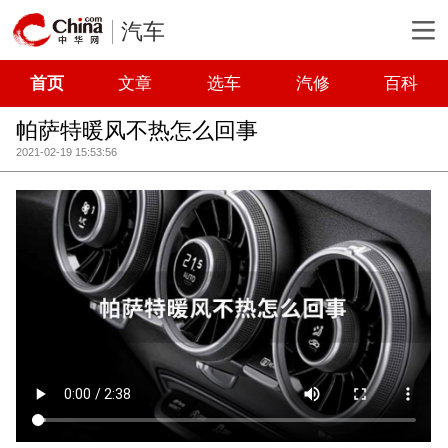
汽车
首页
文章
选车
汽修
百科
帕萨特暖风不热怎么回事
2021-02-19 15:53:56