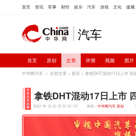
首页
资讯
军事
财经
娱乐
汽车
游戏
文化
援藏
汽车
首页
原创
文章
评测
视频
图片
中华网汽车
＞
全部文章
>
新车
> 拿铁DHT混动17日上市 四
拿铁DHT混动17日上市 
2021 年 12 月 15 日 10 : 57
来源：
中华网汽车 原创