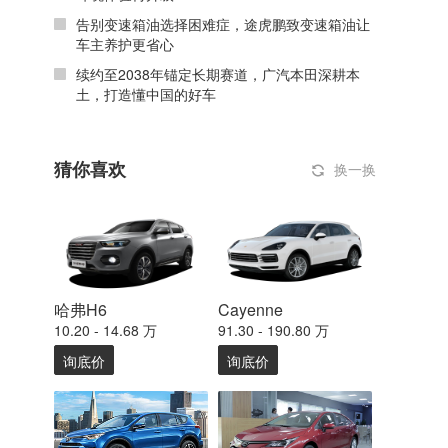
告别变速箱油选择困难症，途虎鹏致变速箱油让
车主养护更省心
续约至2038年锚定长期赛道，广汽本田深耕本
土，打造懂中国的好车
猜你喜欢
换一换
哈弗H6
Cayenne
10.20 - 14.68 万
91.30 - 190.80 万
询底价
询底价