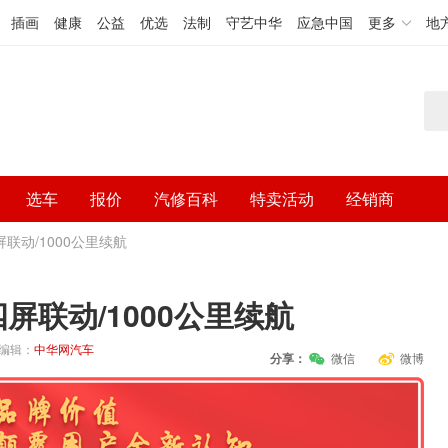
插画
健康
公益
优选
法制
守艺中华
应急中国
更多
地
选车
报价
汽修百科
特卖活动
经销商
屏联动/1000公里续航
四屏联动/1000公里续航
编辑：
中华网汽车
分享：
微信
微博