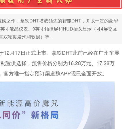
重磅之作，拿铁DHT搭载领先的智能DHT，并以一贯的豪华
.2英寸液晶仪表、9英寸触控屏和HUD抬头显示（可4屏交互
直双密度发泡和软层）等。
于12月17日正式上市。拿铁DHT此前已经在广州车展
供选择，预售价格分别为16.28万元、17.28万
售，官方唯一指定预订渠道魏APP现已全面开放。