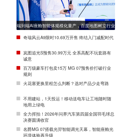
端到端AI座舱智能体规模化量产，百度地图树立行业
新标杆
奇瑞风云A9限时10.69万开售 终结入门减配时代
岚图追光S预售30.99万元 全系高配不玩套路有
诚意
百万级豪车打包卖15万 MG 07预售价打破行业
规则
火花塞更换里程怎么判断？选对产品少走弯路
不用建站，1天投运！移动送电车让工地随时随
地用上绿电
全力挥拍！2026年问界汽车第四届全国羽毛球总
决赛圆满收官
名爵MG 07搭载光羿智能调光天幕，智能座舱光
环境体验再升级