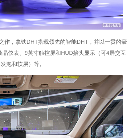
之作，拿铁DHT搭载领先的智能DHT，并以一贯的豪
寸液晶仪表、9英寸触控屏和HUD抬头显示（可4屏交互
度发泡和软层）等。