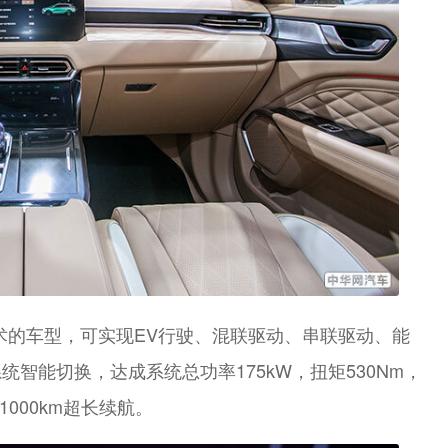
T技术的车型，可实现EV行驶、混联驱动、串联驱动、能
智能切换，达成系统总功率175kW，扭矩530Nm，
1000km超长续航。