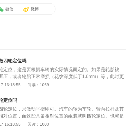
微信
微博
做四轮定位吗
轮定位，这是要根据车辆的实际情况而定的。如果是轮胎被
碾压，或者轮胎正常磨损（花纹深度低于1.6mm）等，此时更
轮定位的。很多车主到4S店换胎时，4S店要求做四轮定位。其
 16:18:55
阅读：1069
根本不需做四轮定位但必须做轮胎动平衡。如果是轮胎出现偏
它位置轮胎花纹很正常，做了动平衡后仍然偏磨或者换胎后方
轮定位吗
此时换胎后最好做四轮定位。其次是轮胎正常磨损更换，但明
四轮定位，只做动平衡即可。汽车的转为车轮、转向拉杆及其
抖方向沉重，方向不能回位方向发飘而且方向跑偏，此时换胎
相对位置，而这些具备相对位置的组装就叫四轮定位。也就是
发生交通事故时，轮胎爆胎，车辆修复后需做四轮定位。做四
化时，才必须开展四轮定位。汽车需要做四轮定位的情况有：
 16:18:55
阅读：1000
方向各部位技术参数前束值等，是保证车辆车况完好的一种手
车方向盘沉重、发抖、跑偏、不正、不归位；2、轮胎气压和轮