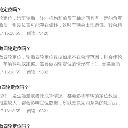
换轮胎是不需要做四轮定位，如果有异常情况，必须做四轮定
车轮震动、摇摆；4、车轮跑偏。四轮定位的作用是：1、增强
辆的实际情况而定的，但是更换胎必须做动平衡。
轮定位吗？
增加轮胎使用寿命；3、保证车辆的直行稳定性；4、降低底盘
轮定位，汽车轮胎、转向机构和前后车轴之间具有一定的角度
5、增强行驶安全。
胎后，角度位置可能存在偏移，这时车辆会出现跑偏、转向精
正、吃胎等现象，需要及时进行四轮定位。汽车四轮定位能使
 16:18:55
阅读：9420
好角度，减少汽车在行驶过程中轮胎与转向机件之间的磨损，
紧密结合，使汽车能够保持稳定的直线行驶，除了在更换轮胎
做四轮定位吗？
外，底盘悬挂、转向系统更换或维修后，也需要做四轮定位。
做四轮定位，轮胎四轮定位数据如果不在合理范围，则会使轮
、车辆抖动或跑偏。需要做四轮定位的情形有：1、更换新胎
修后；2、前后轮胎单侧偏磨；3、驾驶时方向盘过重或飘浮发
 16:18:55
阅读：9332
车向左或向右跑偏。前轮定位包括主销后倾角、主销内倾角、
前束四个内容；后轮定位包括车轮外倾角和逐个后轮前束，这
做四轮定位吗？
定位总起来说叫车轮定位，也就是常说的四轮定位。
程中，发生颠簸或者托底等情况，都会影响车辆的定位数据，
相差较大，都会影响定位数据，所以更换完四条新的轮胎后，
防止新轮胎异常磨损。关于四轮定位的相关信息如下：1、简
 16:18:55
阅读：6821
车辆的四轮参数为依据，通过调整以确保车辆良好的行驶性能
性。2、作用：车轮定位的作用是使汽车保持稳定的直线行驶
做四轮定位吗？