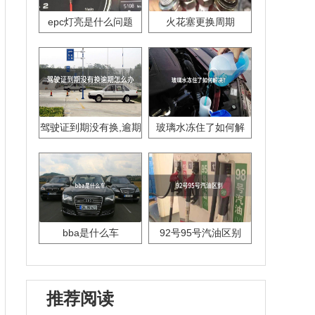
epc灯亮是什么问题
火花塞更换周期
驾驶证到期没有换,逾期
玻璃水冻住了如何解
怎么办??
决？
bba是什么车
92号95号汽油区别
推荐阅读