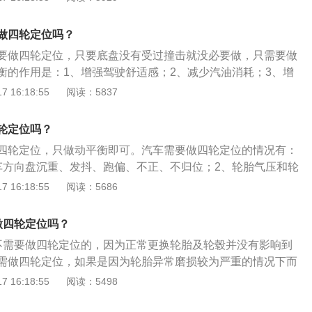
行时，在水平路面上短暂松开方向盘，汽车立即转向一侧跑
切换后，跑偏的方向保持不变，在这种情况下，需要四轮定
做四轮定位吗？
，方向盘会有飘浮和晃动的感觉，或者在行驶过程中，方向盘
要做四轮定位，只要底盘没有受过撞击就没必要做，只需要做
度不会自动回轮。 轮胎发现异常的不匀称损坏状况，具体表现
衡的作用是：1、增强驾驶舒适感；2、减少汽油消耗；3、增
一侧偏磨特别是在比较严重。汽车因安全事故而导致的汽车底
4、保证车辆的直行稳定性；5、降低底盘悬挂配件的磨损；
 16:18:55
阅读：5837
损害，必须再次做一次四轮定位。
。四轮定位就是通过调校轮胎与转向、悬挂等各部件的几何角
面的紧密结合。由于车辆的四轮、转向机构、前后车轴之间的
轮定位吗？
相对位置，这个相对位置是由厂家制定的标准值。调整恢复这
四轮定位，只做动平衡即可。汽车需要做四轮定位的情况有：
是四轮定位。
车方向盘沉重、发抖、跑偏、不正、不归位；2、轮胎气压和轮
车轮震动、摇摆；4、车轮跑偏。四轮定位的作用是：1、增强
 16:18:55
阅读：5686
增加轮胎使用寿命；3、保证车辆的直行稳定性；4、降低底盘
5、增强行驶安全。四轮定位的工作原理是：以车辆的四轮参
做四轮定位吗？
整以确保车辆良好的行驶性能并具备一定的可靠性。
不需要做四轮定位的，因为正常更换轮胎及轮毂并没有影响到
需做四轮定位，如果是因为轮胎异常磨损较为严重的情况下而
况影响到了底盘数据，是需要做四轮定位的。四轮定位仪有前
 16:18:55
阅读：5498
位仪、拉线定位仪、CCD定位仪、激光定位仪和3D影像定位
D、CCD和激光产品是市场上的主流产品，3D产品是市场上比