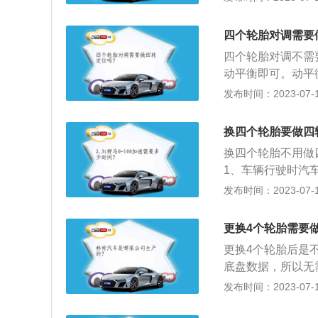
车在直线上正常运
偏，两个前轮左右
四个轮胎对调需要
位。在驾驶过程中
四个轮胎对调不需
发生偏移或是打角
动平衡即可。动平
为前后左右轮胎的
加轮胎使用寿命；
发布时间：2023-07-17
盘及其悬挂系统的
6、增强行驶安全
度，保证轮胎与地
换四个轮胎要做四
安装应具有一定的
换四个轮胎不用做
个位置的安装，就
1、车辆行驶时汽
胎胎面磨损；3、
发布时间：2023-07-17
驾驶舒适感；2、
悬挂配件的磨损；
更换4个轮胎需要
数为依据，通过调
更换4个轮胎后是
底盘数据，所以无
换的轮胎，这种情
发布时间：2023-07-17
束尺和光学水准定
仪等几种，其中3