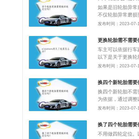
和转向轻便，并减
如果是旧轮胎异常
不仅轮胎异常磨损
行驶的过程中，出
发布时间：2023-07-17
被拆下过。3.汽
位。4.轮胎出现
更换轮胎需不需要
重。5.在汽车正
车主可以依据行车
行驶一样，说明需
以下是关于更换轮
数和速度级别的轮
发布时间：2023-07-17
重指数和速度级别
换一条轮胎的情况
换四个新轮胎需要
深度接近，否则可
换四个新轮胎不需
为依据，通过调整
车轮、转向节和前
发布时间：2023-07-17
置的安装叫前轮定
后轮定位，两者总
换了四个轮胎需要
衡，通常所说的加
不用做四轮定位。