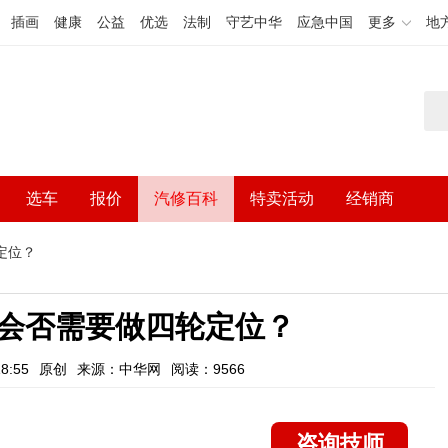
插画
健康
公益
优选
法制
守艺中华
应急中国
更多
地
选车
报价
汽修百科
特卖活动
经销商
定位？
会否需要做四轮定位？
8:55
原创
来源：中华网
阅读：9566
咨询技师