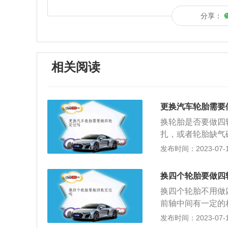
分享：
相关阅读
更换汽车轮胎需要
换轮胎是否要做四
扎，或者轮胎缺气
换轮胎是不需做四
发布时间：2023-07-17
实这是过度修理，
磨后换胎，即使其
换四个轮胎要做四
向仍然抖动跑偏，
换四个轮胎不用做
显感觉车辆方向发
前轴中间有一定的
时需做四轮定位。
当相对位置产生变
发布时间：2023-07-17
轮定位是恢复车辆
1、车辆行驶时汽