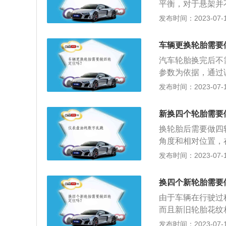
平衡，对于悬架并
平衡，四轮定位指
发布时间：2023-07-17
用做四轮定位。以
本身没有什么问题
车辆更换轮胎需要
候，如果汽车底盘
汽车轮胎换完后不
轮定位。
参数为依据，通过
要做四轮定位的情
发布时间：2023-07-17
不会按直线往前跑
不断调整才能使车
新换四个轮胎需要
险。在正常检查轮
换轮胎后需要做四
胎的情况时，就需
角度和相对位置，
可能会出现爆胎的
向精度变差、方向
发布时间：2023-07-17
系，如果在行驶中
轮定位的作用：1
位，但是必须进行
在行驶过程中轮胎
换四个新轮胎需要
使汽车能够保持稳
由于车辆在行驶过
而且新旧轮胎花纹
建议做四轮定位，
发布时间：2023-07-17