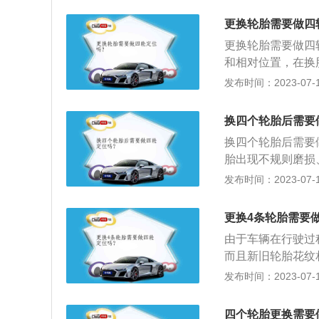
段。所以，正常更
胎胎面磨损；3、
位。这是要根据车
更换轮胎需要做四
驾驶舒适感；2、
更换轮胎需要做四
悬挂配件的磨损；
和相对位置，在换
度变差、方向盘不
发布时间：2023-07-17
轮胎与车体保持良
保证轮胎与地面的
换四个轮胎后需要
后需要做四轮定位
换四个轮胎后需要
胎出现不规则磨损
或发生碰撞事故维
发布时间：2023-07-17
抖；4、直行时汽
前轮外倾角和前轮
更换4条轮胎需要
样前轮定位和后轮
由于车辆在行驶过
而且新旧轮胎花纹
建议做四轮定位，
发布时间：2023-07-17
介：四轮定位是以
并具备一定的可靠
四个轮胎更换需要