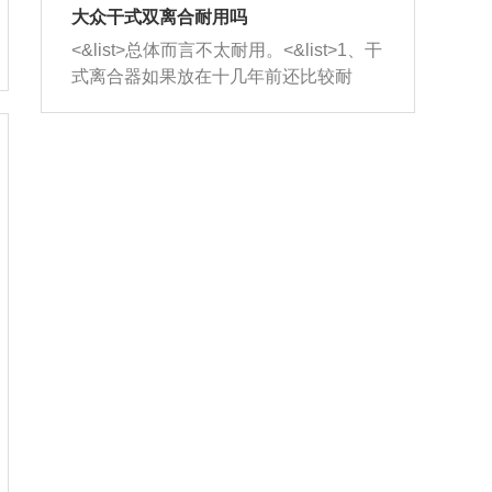
室，最后形成废气排出，就可以让三元
无法制作，需要将车辆送到修理厂或4s
造成烧机油。<&list>3、机油粘度。使用
大众干式双离合耐用吗
催化器得到清洗，排气管堵塞的情况就
店；<&list>2.车辆半轴套管防尘罩破
机油粘度过小的话，同样会有烧机油现
<&list>总体而言不太耐用。<&list>1、干
能够得到解决。
裂，破裂后会出现漏油现象，使半轴磨
象，机油粘度过小具有很好的流动性，
式离合器如果放在十几年前还比较耐
损严重，磨损的半轴容易损坏，产生异
容易窜入到气缸内，参与燃烧。<&list>
用，但是由于现在的汽车发动机动力输
响；<&list>3.稳定器的转向胶套和球头
4、机油量。机油量过多，机油压力过
出越来越高，使得干式离合器散热不足
老化，一般是使用时间过长造成的。解
大，会将部分机油压入气缸内，也会出
的缺陷也逐渐暴露出来。<&list>2、由于
决方法是更换新的质量好的转向橡胶套
现烧机油。<&list>5、机油滤清器堵塞：
干式双离合的工作环境暴露在空气中，
和球头。
会导致进气不畅，使进气压力下降，形
而离合器的散热也是通离合器罩上面的
成负压，使机油在负压的情况下吸入燃
几个小孔来进行散热。但是在行驶过程
烧室引起烧机油。<&list>6、正时齿轮或
中变速箱需要换挡，就不得不使得离合
链条磨损：正时齿轮或链条的磨损会引
器频繁工作。<&list>3、长时间的低速行
起气阀和曲轴的正时不同步。由于轮齿
驶以及过于频繁的启停，导致离合器的
或链条磨损产生的过量侧隙，使得发动
温度不断升高，而低速行驶时空气流动
机的调节无法实现：前一圈的正时和下
效率不高，无法将离合器中的热量有效
一圈可能就不一样。当气阀和活塞的运
的带走，导致离合器内部的温度不断升
动不同步时，会造成过大的机油消耗。
高，加速离合器的磨损。
解决方法：更换正时齿轮或链条。<&list
>7、内垫圈、进风口破裂：新的发动机
设计中，经常采用各种由金属和其他材