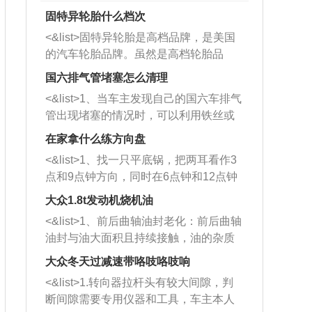
固特异轮胎什么档次
<&list>固特异轮胎是高档品牌，是美国
的汽车轮胎品牌。虽然是高档轮胎品
牌，但是中高低端的轮胎都有生产，这
国六排气管堵塞怎么清理
也是为了更好的开拓市场。
<&list>1、当车主发现自己的国六车排气
管出现堵塞的情况时，可以利用铁丝或
者是细棍，直接将杂物给取出来，如果
在家拿什么练方向盘
堵塞情况比较严重，也可以采取应急措
<&list>1、找一只平底锅，把两耳看作3
施。 <&list>2、直接利用木棍将所有的
点和9点钟方向，同时在6点钟和12点钟
杂物推到排气管里面的位置处，然后将
方向做一个标记。 <&list>2、双手握住
三元催化器拆解开，就可以将堵塞的东
大众1.8t发动机烧机油
平底锅两耳，然后往左打半圈、一圈、
西取出来。但如果是因为积碳过多引起
<&list>1、前后曲轴油封老化：前后曲轴
一圈半的练习，往右同样也要打相同的
的堵塞，就需要将三元催化器泡在草酸
油封与油大面积且持续接触，油的杂质
圈数。 <&list>3、最后强调要反复练
中进行清洗。 <&list>3、也可以利用清
和发动机内持续温度变化使其密封效果
习，这样就可以形成肌肉记忆，在真实
大众冬天过减速带咯吱咯吱响
洗剂对堵塞的情况得到解决，将清洗剂
逐渐减弱，导致渗油或漏油。<&list>2、
驾驶车辆时，不需要记忆也能打好方
放在燃油箱中，与燃油混合后，车辆启
<&list>1.转向器拉杆头有较大间隙，判
活塞间隙过大：积碳会使活塞环与缸体
向。
动时，就可以和汽油一起进入到燃烧
断间隙需要专用仪器和工具，车主本人
的间隙扩大，导致机油流入燃烧室中，