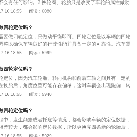
不会有任何影响。2.换轮圈、轮胎只是改变了车轮的属性做动
的是悬架的属性，无论换轮胎还是轮圈只要尺寸保持一致就不
 16:18:55
阅读：6080
下是需要做四轮定位的情况：1.轮胎一侧磨损很严重但是轮胎
，在这个时候去做一个四轮定位；2.另外车子在发生事故的时
做四轮定位吗？
、悬架受损严重，这也会导致轮胎发生变化，可以去做一次四
需要做四轮定位，只做动平衡即可。四轮定位是以车辆的四轮
调整以确保车辆良好的行驶性能并具备一定的可靠性。汽车需
况有：汽车正常走直线的时候，当方向盘回正后往前跑，汽车
 16:18:55
阅读：5999
的时候，汽车的四轮定位可能会出现问题，尤其是需要驾驶员
辆进行直线行驶的时候，如果不及时的做四轮定位会比较危
做四轮定位吗？
胎的时候，发现汽车的轮胎出现过度磨损现象，尤其是出现吃
轮定位，因为汽车轮胎、转向机构和前后车轴之间具有一定的
要检查是不是汽车的四轮定位出现了问题，磨损严重的话很有
在换胎后，角度位置可能存在偏移，这时车辆会出现跑偏、转
现象。更换轮胎后必须进行车轮动平衡，与四轮定位没有关
盘不正、吃胎等现象，需要及时进行四轮定位。以下是汽车四
 16:18:55
阅读：5940
车辆没有跑偏现象，方向盘也没有歪斜，那么就不需要进行定
、汽车四轮定位能使轮胎与车体保持良好的角度。2、减少汽车
车轮动平衡，否则行驶中会出现抖动现象。
与转向机件之间的磨损。3、保证轮胎与地面的紧密结合。4、
做四轮定位吗？
定的直线行驶。
程中，发生颠簸或者托底等情况，都会影响车辆的定位数据，
相差较大，都会影响定位数据，所以更换完四条新的轮胎后，
防止新轮胎异常磨损。四轮定位必须在以下条件下进行：当汽
 16:18:55
阅读：5929