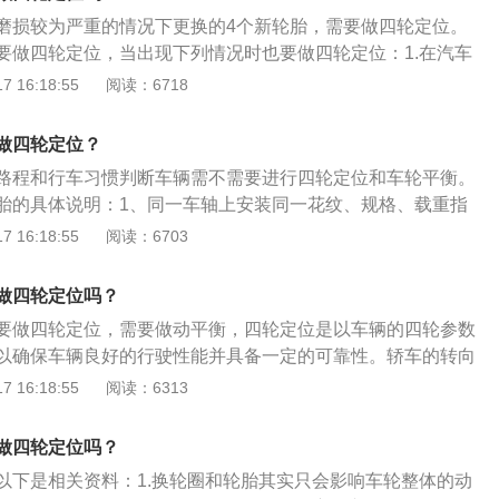
少汽车在行驶中轮胎和转向机件的磨损。
磨损较为严重的情况下更换的4个新轮胎，需要做四轮定位。
要做四轮定位，当出现下列情况时也要做四轮定位：1.在汽车
现跑偏的现象或者打方向不自动回轮。2.车桥以及悬架的零件
 16:18:55
阅读：6718
车因事故而造成的底盘以及悬架的损伤，需要重新做一次四轮定
异常的不均匀磨损现象，主要表现为前后轮胎的一侧偏磨尤其严
做四轮定位？
常行驶时感觉车身漂浮或摇摆不定，如同转弯和在崎岖的路面上
路程和行车习惯判断车辆需不需要进行四轮定位和车轮平衡。
要做四轮定位。
胎的具体说明：1、同一车轴上安装同一花纹、规格、载重指
胎。2、四轮驱动的车辆，安装4条同一品牌、花纹、规格、载
 16:18:55
阅读：6703
的轮胎(如果汽车制造商有规定，请以其规定为准)。3、在只更
下请务必注意：新胎必须与同一轴上的另一条轮胎的花纹沟槽
做四轮定位吗？
能会造成车辆跑偏或机械上的问题。
要做四轮定位，需要做动平衡，四轮定位是以车辆的四轮参数
以确保车辆良好的行驶性能并具备一定的可靠性。轿车的转向
轴三者之间的安装具有一定的相对位置，这种具有一定相对位
 16:18:55
阅读：6313
位。对两个后轮来说同样存在与后轴之间安装的相对位置，称
称四轮定位。一般认为汽车动平衡是车辆行驶时车轮之间的平
做四轮定位吗？
装平衡块。
以下是相关资料：1.换轮圈和轮胎其实只会影响车轮整体的动