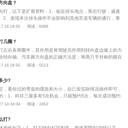
方向盘？
向灯，以下是扩展资料：1、临近掉头地点，靠右行驶，减速
。2、发现本次掉头操作不会影响到其他车道车辆的通行，果
即将出道路左侧边线时，马上回正，刹车并向右急打两圈方
 16:18:55
阅读：6088
观察车后方及道路两边的车流情况，确定安全后立马挂后退档
足够空间完成左转弯掉头时，立即停车，迅速挂1档，向左打死
打几圈？
打左右各两圈半，其作用是将驾驶员作用到转向盘边缘上的力
给转向轴。汽车握方向盘的正确方法是：将两只手对称的握在
钟和3点钟左右位置，拇指自然搭放在方向盘内圈壁上。控制汽
 16:18:55
阅读：5513
：1、保持身体直立靠在座椅上，座椅高度调整到舒适的状
前方，左手轻握方向盘左左侧，右手轻握方向盘右侧，双臂放
多少?
手里的动作应相互平衡，避免不必要的晃动。
定，看你过的弯道的缓急和大小，自己按实际情况操作即可，
的：1、科目三最多有5次机会，只能预约5次，每次成功预约
如果2次机会都没有考过，就需要补考；2、没有参加补考或补
 14:34:04
阅读：2452
本次考试结束后，申请人要重新预约考试；3、在驾驶技能准
科目三考试次数不得超过5次，如果第5次考试仍不及格的，就
么打?
及格的科目成绩无效。
体操作如下：1、打左转向灯踩刹车，把速度降到20码以下。