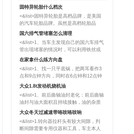
固特异轮胎什么档次
<&list>固特异轮胎是高档品牌，是美国
的汽车轮胎品牌。虽然是高档轮胎品
牌，但是中高低端的轮胎都有生产，这
国六排气管堵塞怎么清理
也是为了更好的开拓市场。
<&list>1、当车主发现自己的国六车排气
管出现堵塞的情况时，可以利用铁丝或
者是细棍，直接将杂物给取出来，如果
在家拿什么练方向盘
堵塞情况比较严重，也可以采取应急措
<&list>1、找一只平底锅，把两耳看作3
施。 <&list>2、直接利用木棍将所有的
点和9点钟方向，同时在6点钟和12点钟
杂物推到排气管里面的位置处，然后将
方向做一个标记。 <&list>2、双手握住
三元催化器拆解开，就可以将堵塞的东
大众1.8t发动机烧机油
平底锅两耳，然后往左打半圈、一圈、
西取出来。但如果是因为积碳过多引起
<&list>1、前后曲轴油封老化：前后曲轴
一圈半的练习，往右同样也要打相同的
的堵塞，就需要将三元催化器泡在草酸
油封与油大面积且持续接触，油的杂质
圈数。 <&list>3、最后强调要反复练
中进行清洗。 <&list>3、也可以利用清
和发动机内持续温度变化使其密封效果
习，这样就可以形成肌肉记忆，在真实
大众冬天过减速带咯吱咯吱响
洗剂对堵塞的情况得到解决，将清洗剂
逐渐减弱，导致渗油或漏油。<&list>2、
驾驶车辆时，不需要记忆也能打好方
放在燃油箱中，与燃油混合后，车辆启
<&list>1.转向器拉杆头有较大间隙，判
活塞间隙过大：积碳会使活塞环与缸体
向。
动时，就可以和汽油一起进入到燃烧
断间隙需要专用仪器和工具，车主本人
的间隙扩大，导致机油流入燃烧室中，