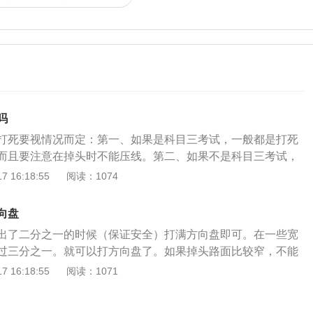
吗
打死要视情况而定：第一、如果是科目三考试，一般都是打死
而且要注意在掉头时不能压线。第二、如果不是科目三考试，
车在宽敞的道路上掉头，一般理论上都是不建议打死方向，正
 16:18:55
阅读：1074
向打死后，稍微回正一点方向盘，可以减少对助力泵的磨损，
寿命。最好以大迂回的方式完成掉头。如果长时间打死方向
向盘
的磨损。第三、如果在比较狭窄的道路上掉头，那么驾驶人员
出了二分之一的时候（保证安全）打满方向盘即可。在一些宽
，然后倒车，才能掉头成功。汽车掉头的时候需要注意对向来
过三分之一。就可以打方向盘了。如果掉头路面比较窄，不能
快的速度进行掉头，容易造成车辆失控，特别是SUV等大车
掉头，那么就需要先前进一点点然后又后退一点点的方式进行
 16:18:55
阅读：1071
的速度，要及时减速，注意避让。除此之外还要遵守交通规
合的位置时就可以掉头成功了。如果说采取前进后退的方式进
段掉头，不允许掉头的路段是不能掉头的，避免发生交通违法
的话，那么就多次前进后退几次，这样反反复复的多进行几次
注意大灯，也就是使用左侧转向灯。