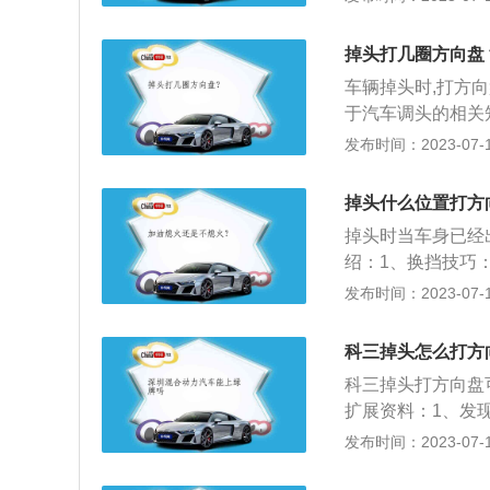
置。行驶中，除操
或窗框上。2、方
掉头打几圈方向盘
正在尝试采用更便
车辆掉头时,打方
钢材钣金做骨架，
于汽车调头的相关
的另一侧，然后打
发布时间：2023-07-17
进或后退相结合的
近障碍物时踏下离
掉头什么位置打方
反方向转足，将前
掉头时当车身已经
绍：1、换挡技巧
失去动力的车辆会
发布时间：2023-07-17
速，减挡先减速”的
把车速先降下来。
科三掉头怎么打方
踩到底进行换挡容
科三掉头打方向盘
一档对应10-20km
扩展资料：1、发
0km/h，五档速度
道路左侧边线时，
发布时间：2023-07-17
方及道路两边车流
成左转弯掉头时，