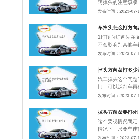
辆掉头的注意事项
一侧，然后打转向
发布时间：2023-07-17
后退相结合的方式
碍物时踏下离合器
车掉头怎么打方向
向转足，将前轮转
1打转向灯首先在
不会影响到其他车
侧边线时，马上回
发布时间：2023-07-17
边车况。3挂挡倒
时，立即停车，迅
掉头方向盘打多少
汽车掉头这个问题
门，可以踩刹车再
是在车多的地方掉
发布时间：2023-07-17
全。调头基本需要
指示灯或地面标线
掉头方向盘要打死
限定，比如“红灯
这个要视情况而定
路口一般来说，只
情况下，只要车速
以在不影响正常行
正确的方向盘握法:
发布时间：2023-07-17
带也会在接近路口