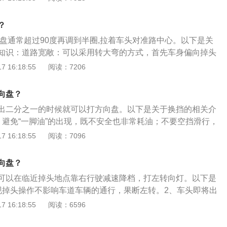
作需要外，不要长时间单手操作，也别将手长时间搁在排挡上
向盘构成：骨架，一般为锌合金，或者铝合金，有些生产厂家
？
宜、更轻的镁合金。骨架采用压铸生产。少部分厂家还在使用
向盘通常超过90度再调到半圈,拉着车头对准路中心。以下是关
结构复杂。
知识：道路宽敞：可以采用转大弯的方式，首先车身偏向掉头
转向灯，确认安全后打满方向盘转弯掉头。道路狭窄：采取前
 16:18:55
阅读：7206
方式来掉头。掉头转弯时，当前轮快要接近路边或车辆前沿接
合器，轻踏制动踏板，在车辆还未完全停止时并将方向盘迅速
向盘？
轮转至后退所需的新方向，立即将车停稳。
出二分之一的时候就可以打方向盘。以下是关于换挡的相关介
：避免“一脚油”的出现，既不安全也非常耗油；不要空挡滑行，
显得很被动，容易发生交通事故。变速换挡要牢记“加挡先加
 16:18:55
阅读：7096
原则，在加挡前“轰”油门把车速先提起来，在减挡前“收”油门
2、换挡方法：手动挡汽车换挡时离合一定要踩到底，如果不
向盘？
易产生异响，齿轮也会受到伤害。速度与档位匹配。一般而言
可以在临近掉头地点靠右行驶减速降档，打左转向灯。以下是
/h，二挡对应20-30km/h，三挡对应30-40km/h，四挡对应40-5
现掉头操作不影响车道车辆的通行，果断左转。2、车头即将出
在60km/h或以上。
马上回正，刹车并向右急打两圈方向。3、鸣喇叭并观察车后
 16:18:55
阅读：6596
情况，确定安全后立马挂后退档倒车。4、确定有足够空间完
立即停车，迅速挂1档，向左打死方向，完成掉头。