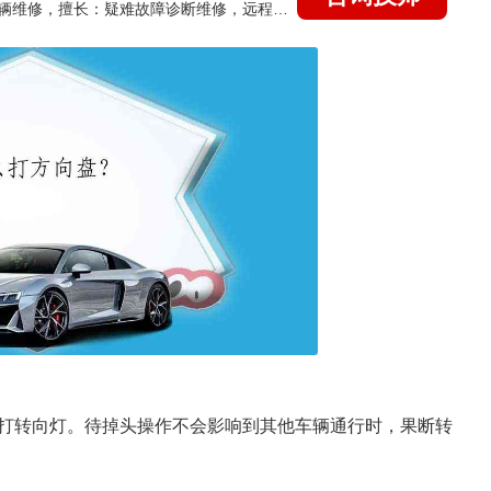
国家认证的汽车维修技师，15年德美日等各系车辆维修，擅长：疑难故障诊断维修，远程维修技术指导
打转向灯。待掉头操作不会影响到其他车辆通行时，果断转