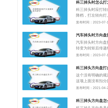
科三掉头时怎么打
科三掉头时应打转
降档，打左转向灯
断左转。3、车头
发布时间：2023-07-17
向。4、鸣喇叭并
倒车。5、确定有
汽车掉头时方向盘
方向，完成掉头。
汽车掉头时方向盘
转变为转矩后传递
方向盘两侧，9点
发布时间：2023-07-17
车方向盘的方法是
态；2、眼睛直视
科三掉头方向盘打
松自然下垂；3、
这个没有明确的规
这项上面没有扣分
考试有2次机会，
发布时间：2021-04-27
考再次不合格的，
考证明有效期内，
科三掉头方向盘怎
会导致其他已考试
科三掉头方向盘具