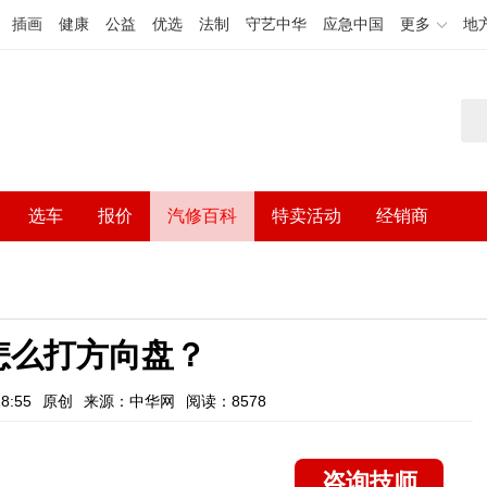
插画
健康
公益
优选
法制
守艺中华
应急中国
更多
地
选车
报价
汽修百科
特卖活动
经销商
怎么打方向盘？
8:55
原创
来源：中华网
阅读：8578
咨询技师