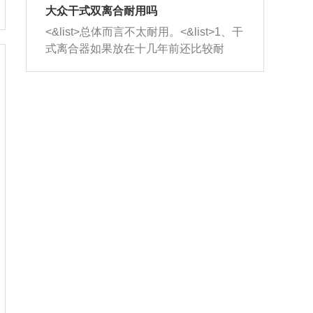
室，最后形成废气排出，就可以让三元
无法制作，需要将车辆送到修理厂或4s
造成烧机油。<&list>3、机油粘度。使用
大众干式双离合耐用吗
催化器得到清洗，排气管堵塞的情况就
店；<&list>2.车辆半轴套管防尘罩破
机油粘度过小的话，同样会有烧机油现
<&list>总体而言不太耐用。<&list>1、干
能够得到解决。
裂，破裂后会出现漏油现象，使半轴磨
象，机油粘度过小具有很好的流动性，
式离合器如果放在十几年前还比较耐
损严重，磨损的半轴容易损坏，产生异
容易窜入到气缸内，参与燃烧。<&list>
用，但是由于现在的汽车发动机动力输
响；<&list>3.稳定器的转向胶套和球头
4、机油量。机油量过多，机油压力过
出越来越高，使得干式离合器散热不足
老化，一般是使用时间过长造成的。解
大，会将部分机油压入气缸内，也会出
的缺陷也逐渐暴露出来。<&list>2、由于
决方法是更换新的质量好的转向橡胶套
现烧机油。<&list>5、机油滤清器堵塞：
干式双离合的工作环境暴露在空气中，
和球头。
会导致进气不畅，使进气压力下降，形
而离合器的散热也是通离合器罩上面的
成负压，使机油在负压的情况下吸入燃
几个小孔来进行散热。但是在行驶过程
烧室引起烧机油。<&list>6、正时齿轮或
中变速箱需要换挡，就不得不使得离合
链条磨损：正时齿轮或链条的磨损会引
器频繁工作。<&list>3、长时间的低速行
起气阀和曲轴的正时不同步。由于轮齿
驶以及过于频繁的启停，导致离合器的
或链条磨损产生的过量侧隙，使得发动
温度不断升高，而低速行驶时空气流动
机的调节无法实现：前一圈的正时和下
效率不高，无法将离合器中的热量有效
一圈可能就不一样。当气阀和活塞的运
的带走，导致离合器内部的温度不断升
动不同步时，会造成过大的机油消耗。
高，加速离合器的磨损。
解决方法：更换正时齿轮或链条。<&list
>7、内垫圈、进风口破裂：新的发动机
设计中，经常采用各种由金属和其他材