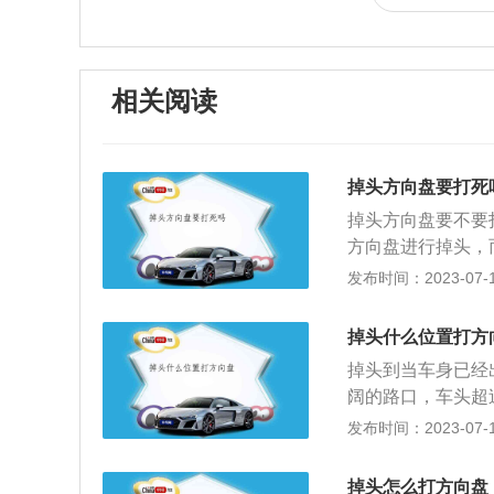
相关阅读
掉头方向盘要打死
掉头方向盘要不要
方向盘进行掉头，
平时开车掉头，汽
发布时间：2023-07-17
确做法是慢慢将方
延长助力泵的使用
掉头什么位置打方
盘，会造成助力泵
掉头到当车身已经
一般需要先打一圈
阔的路口，车头超
车，不能用一个很
够让打满和一次性
发布时间：2023-07-17
型。还要注意后车
掉头，之后找到适
则，允许掉头的路
行掉头，一次不行
行为。掉头的时候
掉头怎么打方向盘