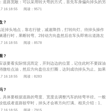
：道路宽敞：可以采用转大弯的方式，首先车身偏向掉头的另
灯，确认安全后打满方向盘转弯掉头。道路狭窄：采取前进或
 16:18:55
阅读：9571
来掉头。掉头转弯时，当前轮快要接近路边或车辆前沿接近障
，轻踏制动踏板，在车辆还未完全停止时并将方向盘迅速反方
盘？
至后退所需的新方向，立即将车停稳。
临近掉头地点，靠右行驶，减速降挡，打转向灯。待掉头操作
辆通行时，果断转弯。2转动方向盘然后在车头即将出道路左
正，刹车并向右急打两圈方向。并鸣喇叭观察车后方及道路两
 16:18:55
阅读：8578
车确定安全后立马挂挡倒车。最后要确定有足够空间完成掉头
速挂1档，打死方向即可。
圈？
应该要看实际情况而定，开到边边的位置，记住此时不要踩油
稍微给点油，然后方向盘往左打圈，达到成功掉头为止。如果
头，那请注意看看掉头的两边有没有车辆正要开过来。注意安
 16:18:55
阅读：8283
注意以下几点：有调头灯的路口行至路口，如果有专门的调头
，应按照指示灯和地面标线的指示行驶。有时候标志下面还有
吗？
掉头”字样，表示只有红灯时才可以掉头。无调头灯有左转灯的
，具体要根据道路的弯度、宽度去调整汽车的转弯半径。一般
要没有禁止调头标识或单独调头指示灯的情况下，机动车均可
较低或者道路较窄时，掉头才会将方向打满。相关介绍：1、
驶车辆及保证安全的情况下随时调头。一般道路中的中央隔离
坐姿端正、双手握于如同时钟在10点10分或9点15分所处的位
 16:18:55
阅读：7915
时由实线变为虚线，车辆可在此区域进行调头。