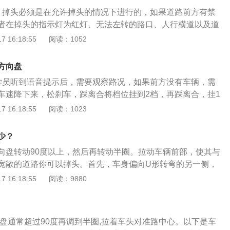
不过在前进后退的过程中，驾驶员需要从后视镜中，时刻注意
。掉头必须是在允许掉头的情况下进行的，如果道路前方有禁
免碰到障碍物或者妨碍他人行驶。以下是掉头时的注意事项：
者在掉头的指示灯为红灯、无法左转的路口、人行横道以及道
在掉头之前车子一般都跑得比较快，差不多都在30-40码左
情况下，都是不允许转弯的。2、向右行驶。在掉头位置附近
 16:18:55
阅读：1052
作完毕之后先带刹车，车速降下来之后在踩离合减档。2、观
提前减下来，并且打开转向灯。3、观察路况。如果掉头路口
情况：为了确保能够顺利的掉头再掉之前一定要看一下后视镜
意信号灯以及迎面来车的情况，在确定掉头操作不会影响其他
后再向前看，如果有直行的车辆先让过去，如果没有什么特殊
方向盘
向盘打满后转弯掉头。4、回正方向盘。等到掉头完成，车身
3、注意不要提前往左带方向：虽然掉头要向左将方向打死，
学员听到语音提示后，需要观察路况，如果前方没有车辆，需
打回，关闭转向灯。5、停车、倒车相结合。如果道路比较
向左打方向，越提前带方向越难掉，所以保持车辆直行就好，
车速降下来，松刹车，踩离合将档位挂到2档，再踩离合，挂1
不够，没办法一次完成掉头，可以采用停车和倒车相结合的方
时候在快速向左打方向。
10码左右。2、开左转向灯。驾驶员观察左右后视镜，确认后
 16:18:55
阅读：1023
，发现前方有障碍物时，需要及时踩刹车将车辆停下，向右边
向灯。左转向灯开启3秒后，才可以掉头。3、把方向盘打死。
察周围行人、车辆的情况后挂倒挡，将车辆倒退适当位置再回
止线后，即可将方向盘往左打死，驶入相应的车道。4、回正
打开转向灯，向左边打方向，挂前进挡行驶，完成掉头。不
少？
掉头后，关闭左转向灯，并及时把方向盘回正，不能压线。
也不是全都要将方向盘打满的，在道路比较宽阔的时候，可以
向盘转动90度以上，然后再转动半圈。拉动车辆前部，使其与
学员在完成掉头后，需要把速度提上去，踩油门加速一段距离
的方式完成掉头，即掉头前向右转弯的幅度大一些，掉头时打
宽敞的道路你可以掉头。首先，车身偏向U形转弯的另一侧，
踩离合，把档位挂到2档，再以同样的方法把档位挂到3档。掉
些。在这种情况下，掉头的时候如果将方向盘打满，转向的惯
灯，将方向盘转到底，并在确认安全后掉头。采取向前和向后
 16:18:55
阅读：9880
观察路况，在不影响其他车辆或行人的情况下，才能掉头。学
度过快，很可能会造成侧翻的情况。
弯时，当前轮即将接近路边或车辆前缘接近障碍物时，踩下离
掉头，也不能把车辆停在人行道上，通过人行道后才能掉头。
动踏板。当车辆尚未完全停止时，快速向相反方向转动方向
稳，回正方向盘不要过早或过晚。听到语音提示“掉头完
车所需的新方向，并立即停止车辆。
继续下一个流程考试。
向盘通常超过90度再调到半圈,拉着车头对准路中心。以下是车