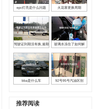
epc灯亮是什么问题
火花塞更换周期
驾驶证到期没有换,逾期
玻璃水冻住了如何解
怎么办??
决？
bba是什么车
92号95号汽油区别
推荐阅读