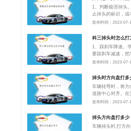
就会完成掉头了，
1、判断能否掉头
车身周围路况，以
止掉头的标识，或
1、先减速后换挡：
路中心线是实线的
发布时间：2023-07-17
右。所以在灯光操
向右行驶，将车速
察后视镜确保周边
有信号灯，需要注
确保后面安全。然
科三掉头时怎么打
通行车辆时，将方
情况就可以掉头。
1、踩刹车降速。
回正后，将方向盘
但是切记不可提前
要踩刹车减速，把
窄，或者操作技术
然后再准备掉头的
档，把车速控制在
发布时间：2023-07-17
式。当掉头过程中
方安全，开启左转
打一些方向盘，观
车身的一半过了停
正方向盘，接着再
掉头时方向盘打多
方向盘。车辆成功
过，在掉头的时候
车辆转弯时，将方
5、踩油门加速。
以大迂回摆动车身
道路中心对齐。在
后，再松开油门，
方向盘的幅度小一
然后打开转向信号
发布时间：2023-07-17
头前，学员应仔细
性是比较大的，速
的组合来转身。转
员不能在人行道上
合器并轻轻踩下制
打方向盘要规范平
掉头方向盘打多少
盘，将前轮转到倒
成”时，学员才能
车辆掉头时,打方