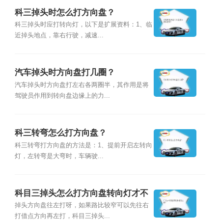
科三掉头时怎么打方向盘？
科三掉头时应打转向灯，以下是扩展资料：1、临
近掉头地点，靠右行驶，减速...
汽车掉头时方向盘打几圈？
汽车掉头时方向盘打左右各两圈半，其作用是将
驾驶员作用到转向盘边缘上的力...
科三转弯怎么打方向盘？
科三转弯打方向盘的方法是：1、提前开启左转向
灯，左转弯是大弯时，车辆驶...
科目三掉头怎么打方向盘转向灯才不
会关?
掉头方向盘往左打呀，如果路比较窄可以先往右
打借点方向再左打，科目三掉头...