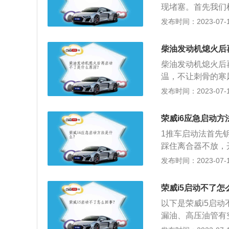
解决方法：点火时
现堵塞。首先我们
档位挂入p挡，立
其次如果温度较低
发布时间：2023-07-17
键启动点火嗒嗒响
会比较困难。最后
动汽车发动机运行
到喷油声音，如果
响，提议先查验电
柴油发动机熄火后
是电瓶没电我们只
定出现了此类问题
柴油发动机熄火后
动，我们可以先把
键启动按钮内部接
温，不让刺骨的寒
这个图标就证明加
钮。5、启动机电
适的位置停车：在
发布时间：2023-07-17
火了。现在的柴油
新检修线路，检查
建筑物来挡风，防
油堵塞，查看柴油
接触不良或者接地
向，令清晨的第一
们可以用热水浇在
荣威i6应急启动方
发动机转速传感器
换挡时发动机熄火
使用了。若油箱内
则需要立即更换。
1推车启动法首先
也有可能是是档位
的地方进行自然解
卡内的处理芯片磁
踩住离合器不放，
意的是，咱们切莫
人真实身份，车门
充电线的负极接到
发布时间：2023-07-17
易出现安全事故。
根结实的牵引绳，
启动时要缓慢启动
荣威i5启动不了怎
以下是荣威i5启
漏油、高压油管有
机出现无法启动的