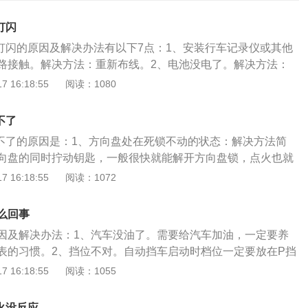
灯闪
黄灯闪的原因及解决办法有以下7点：1、安装行车记录仪或其他
路接触。解决方法：重新布线。2、电池没电了。解决方法：
匙感应的问题，有时候附近磁场挺强的，会有干扰，钥匙检查
 16:18:55
阅读：1080
：将钥匙对准一键启动。4、方向盘是锁着的，方向盘的锁是
出现这种情况的原因是汽车熄火后方向盘扭曲。这时车载电脑
不了
自动启动防盗功能。解决方法：先一键启动，再踩刹车，打方
动不了的原因是：1、方向盘处在死锁不动的状态：解决方法简
。5、怠速马达、进气道、进气门和燃烧室积碳过多。解决方
向盘的同时拧动钥匙，一般很快就能解开方向盘锁，点火也就
。6、碳罐或碳罐电磁阀出现故障等，解决方法：需要前往专
2、停车时没有把档位回到P挡：想想如果再D挡或是R挡能够
 16:18:55
阅读：1072
理。7、一键启动钥匙没电。解决办法：更换电池即可。
间车辆的蹿动无疑是巨大的安全隐患。因此对于自动挡车辆(A
T)，厂家都会预设这个模式，并且在说明书中一再告知：点火时确
么回事
置。3、一键启动有时会遇到智能钥匙亏电的烦恼。明明钥匙在
因及解决办法：1、汽车没油了。需要给汽车加油，一定要养
是显示钥匙匹配错误，这种情况很可能是智能钥匙亏电，启动
表的习惯。2、挡位不对。自动挡车启动时档位一定要放在P挡
发出的微弱电波了，于是建议将智能钥匙拿起放在启动按钮
在R或者D挡上就会打不着火。还有一些手动挡车如果不踩离合
 16:18:55
阅读：1055
钮启动。4、查看电瓶是否有电：打不着火可能是由于长时间
、电瓶没电。可能是由于长时间大灯未关等原因造成的亏电或
成的亏电或是电瓶寿命到期，一般根据保养手册及时更换电
需要一般建议2年就及时更换电瓶。4、火花塞老化。火花塞老
有油：如果油表显示已在红线以下，自然打不着火。同时还要
火没反应