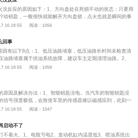
碳，从而打不着火，无法启动汽车。需要更换火花塞。5、油
有车主的车拆开后发现油箱里有水和泥，用这样的油车不坏都
打火没反应的原因如下：1、方向盘处在死锁不动的状态：只要用
量差的油品时，内部的杂质会形成堵塞，从而影响汽车打火。
防冻液：有些车主给车加水或劣质防冻液，结果导致冬天特别
拧动钥匙，一般很快就能解开方向盘锁，点火也就是瞬间的事
品。以荣威Ei5的2021款500倾心版为例：其是上汽集团旗下
整个水路被冻住，发动机被冻裂，导致汽车水泵无法运作，打
有把档位回到P挡：想想如果在d挡或是r挡能够点火，点火瞬间
 16:18:55
阅读：1056
5座旅行车，最高车速达到每小时185千米，搭载电动车单速变
发动机其他部件。7、车辆发动机积碳过多也会造成点火困
大的安全隐患。因此对于自动挡车辆(AT、CVT、AMT)，厂
021款500倾心版的长宽高分别为4600mm、1818mm、1543m
量、气门口密封不良有关系。需要清理发动机积碳，检查、更
式，并且在说明书中一再告知：点火时确保档位处在p挡位
5mm，前悬架类型使用麦弗逊式独立悬架，后悬架类型使用扭力
么回事
、维修气门口。8、点火系统故障，低压电路的线连接不良或
是否有电：打不着火可能是由于长时间大灯未关等原因造成的
李箱容积为479至1367L，助力类型为电动助力。（数据来源
成该故障。需进行检查维修。9、起动机老化严重，也就是汽
的原因有以下8点：1、低压油路堵塞，低压油路长时间未检查清
到期，一般根据保养手册及时更换电瓶。建议找人搭电或者拖
导致起动机逐渐老化，启动无力，打不着火。需要维修或更换
压油路堵塞属于供油系统故障，建议车主定期清理油路。2、
荣威i6一键启动打不着火的处理方法是：上下旋转汽车方向盘
度过低，在温度较低的冬天，汽车机油粘稠度发生变化导致转速
时间未检查管道松动。解决方法：建议定期到4S店重新安装管
 16:18:55
阅读：1058
发动机一键启动按键释放出来支撑力解除方向盘锁；将档位挂
动机点火。需等温度升高后再启动。
主无法解决。3、高压油管内有空气，导致启动困难。解决方
机械设备锁匙插进锁孔开展运行。一键启动的基本工作原理
修店检查具体原因并维修。4、启动装置原因，电瓶电量比较
技术性，根据感应卡内的处理芯片磁感应控制开关防盗锁，当
致点火困难无法启动。解决方法：电瓶没电了，建议车主及时
车辆自动检索买车人真实身份，车门锁会自行开启并消除防
的原因及解决办法：1、智能钥匙没电。当汽车的智能钥匙没
能启动就需要具体检修。5、电磁开关接触不良，会导致发动
。
的信号强度极低，会致使车里的传感器难以磁感应到，此刻一
方法：建议车主到4s店或专业维修店进行重新安装调试。6、
打火了。解决方案：一般智能钥匙都是会配置一个机械设备锁
 16:18:55
阅读：1047
与电刷接触不良，会导致发动机无法启动。解决方法：建议到
应用机械设备锁匙插进锁孔开展运行。2、蓄电池没电。很多
具体拆检解决。7、起动机传动机构离合器打滑，摩擦片磨损
一些驾驶员会打开收音机，这暗含着一个安全隐患，那便是时
法：一般是由于摩擦片烧损、硬化、有油污或从动盘摩擦片磨
再启动不了
有可能会没电，导致一键启动受阻。解决方案：上下旋转汽车
行修理或更换等。8、挡位不对，停车时没有把挡位回到p挡。
打不着火。1、电瓶亏电2、发动机缸内温度低3、喷油系统出
住汽车发动机一键启动按键释放出来支撑力解除方向盘锁；将