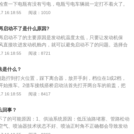
确保挡位处在p挡位置即可。
检查一下电瓶有没有亏电，电瓶亏电车辆就一定打不着火了。
即应用机械设备锁匙插进锁孔开展运行。3、车辆电瓶亏电。一
，那么发动机缸内温度也会相应变低，此时柴油机冷启动确实
 16:18:55
阅读：1010
可能是车辆电瓶亏电没法推动启动机、起动机出现异常没法推
，检查一下喷油系统有没有出现堵塞，我们点火时应该可以听
及其启动继电器上出现异常。解决方案：若能听见启动机的声
没有的话就要看看油箱内的柴油有没有因为低温而凝固。如果
瓶电能是不是充裕，可根据大灯、音响喇叭开展分辨。如果确
再启动不了是什么原因?
能通过搭电的方式启动车辆。若因为发动机低温而导致无法启
，建议车主去专业维修店进行维修。4、按钮损坏。可能是一
再启动不了的主要原因是发动机温度太低，只要让发动机保
钥匙旋转到通电档位，随后仪表盘上会出现一个电热丝图标。
触不良或者按钮插头接触不良。解决方案：及时更换插头或按
风直接吹进发动机舱内，就可以避免启动不了的问题。选择合
温系统正在为发动机加温，等提示灯熄灭之后车辆就能正常打
磁离合器断路、启动线路接触不良等问题。解决方案：需要重
冬季停车时要注意车头的方向，最好让车头对着建筑物，利用
 16:18:55
阅读：8721
车大部分都有配备加热功能，加热后点火会轻松很多。如果喷
离合器是否损坏，若损坏及时更换。6、车身和发动机接地线
止引擎被寒风吹袭而过冷。夜间停车时，可将车头对着朝阳方
有没有被完全冻住，如果油箱内的柴油依然是流动的话那么咱
线断路。解决方案：建议车主去专业维修店检修接地线。7、
缕阳光能照到车头上，帮助引擎升温，这样出车就容易很多。
输油管上，等输油管内凝结的柴油融化之后车辆就能正常点火
法是什么？
损坏。解决方案：建议车主去维修店维修传感器，若损坏严重
：可能是由于当时的怠速太低，或者是怠速的截止阀未拧紧，
的柴油已经完全凝固，那么咱们只能叫拖车来把车子拖到温暖
一键启动的基本工作原理是：无线射频识别技术性，根据感应
钥匙拧到打火位置，踩下离合器，放开手刹，档位在1或2档，
过高憋死，还有一种可能是油气分离器被严重堵塞。
冻，解冻后再添加柴油抗凝剂或更换更低标号的柴油。需要注
感应控制开关防盗锁，当司机靠近车子时，车辆自动检索买车
开始推车。2借车接线搭桥启动法首先打开两台车的前盖，把
用火烤油箱的方式进行解冻，这样做风险比较大，处理不好容
锁会自行开启并消除防盜，不用采用锁匙。
车的负极，另一端接到对方车的负极。3外力牵引启动要有一
 16:18:55
阅读：8417
将两辆车的前后道捆绑结实。然后就可以开始牵引启动，当然
。
么回事？
动不了的可能原因：1、供油系统原因：低压油路堵塞、管路松动
空气、喷油器技术状态不好、喷油正时角不正确都会导致发动
情况。2、启动装置原因：电源故障、电磁开关接触不良、启