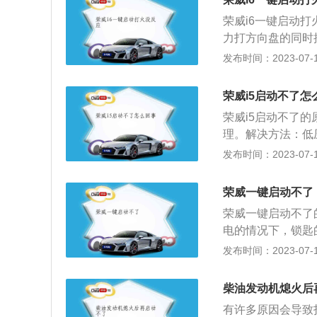
化会使内部形成积
注意油的品质。曾
荣威i6一键启动
品问题。当加入质
不可能。6、未加
力打方向盘的同时
需要更换品质高的油
冷的情况下，造成
情。2、停车时没
发布时间：2023-07-17
的一款紧凑型5门
不着火，并且伤及
车辆的蹿动无疑是巨
速箱。荣威Ei5的2
难。可能与油品质
家都会预设这个模
m，轴距为266
荣威i5启动不了怎
换油品质量；检查
置。3、查看电瓶
梁式非独立悬架，行
者高压线漏电都造
荣威i5启动不了
亏电或是电瓶寿命
于有驾官网）
车使用寿命过长，
理。解决方法：低
车去修理厂修理。
起动机。10、温
供油管路松动，长
发布时间：2023-07-17
与此同时按住汽车
过低，无法带动发
道，非专业个人车
入p挡；立即应用
法：建议车主到维
是：无线射频识别
荣威一键启动不了
低的时候，就会导
司机靠近车子时，
荣威一键启动不了
补充电量，如还不
盗，不用采用锁匙
电的情况下，锁匙
机无法启动。解决
键启动就没法进行
发布时间：2023-07-17
起动机电机换向器
匙，我们可以同时
维修店拆开起电机
人驾车会等人，有
过薄导致。解决方
柴油发动机熄火后
间长了，蓄电池很
损过薄，视情况进
有许多原因会导致
方向盘与此同时按