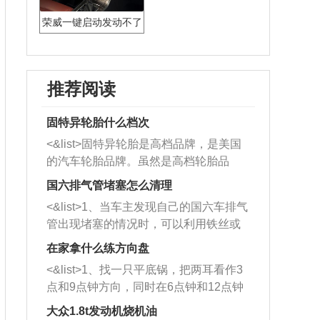
荣威一键启动发动不了
推荐阅读
固特异轮胎什么档次
<&list>固特异轮胎是高档品牌，是美国
的汽车轮胎品牌。虽然是高档轮胎品
牌，但是中高低端的轮胎都有生产，这
国六排气管堵塞怎么清理
也是为了更好的开拓市场。
<&list>1、当车主发现自己的国六车排气
管出现堵塞的情况时，可以利用铁丝或
者是细棍，直接将杂物给取出来，如果
在家拿什么练方向盘
堵塞情况比较严重，也可以采取应急措
<&list>1、找一只平底锅，把两耳看作3
施。 <&list>2、直接利用木棍将所有的
点和9点钟方向，同时在6点钟和12点钟
杂物推到排气管里面的位置处，然后将
方向做一个标记。 <&list>2、双手握住
三元催化器拆解开，就可以将堵塞的东
大众1.8t发动机烧机油