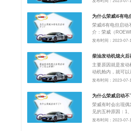
发布时间：2023-07-17
动电机换向器与电
机无法启动。3、
为什么荣威i6有电
塞缸套磨损漏气，
荣威i6有电但启
介：荣威（ROE
006年10月推
发布时间：2023-07-17
品牌为自主品牌。
市场。3、品牌：
柴油发动机熄火后
化的视野、创新的
主要原因就是发动
际品牌新经典的决
动机舱内，就可以
车时要注意车头的
发布时间：2023-07-17
被寒风吹袭而过冷
能照到车头上，帮
为什么荣威启动不
动机熄火，可能是
荣威有时会出现偶
是是档位过高憋死
见的五种原因：1
失误，一定要养成
发布时间：2023-07-17
要放在P挡或N挡