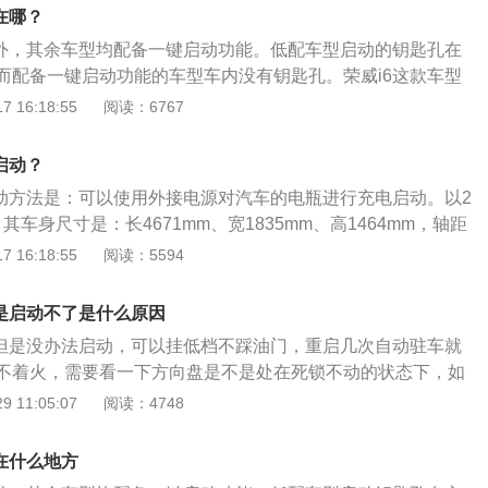
不着火。3、电瓶没电：可能是由于长时间大灯未关等原因造
在哪？
寿命到期，一般建议2年就及时更换电瓶。另外加装氙气大
型外，其余车型均配备一键启动功能。低配车型启动的钥匙孔在
也是造成车辆电路故障的原因。车辆没电的情况很好检查，按
而配备一键启动功能的车型车内没有钥匙孔。荣威i6这款车型
位于一键启动的旁边位置，只要把钥匙放在旁边，即使是没有
 16:18:55
阅读：6767
用。以下是相关介绍：1、一键启动不同于传统的机械钥匙点
程序，只要轻轻按下一键启动按钮键，即可实现启动熄火，在
启动？
分需要踩脚刹。2、一键启动的装置是智能汽车的一部分，是
启动方法是：可以使用外接电源对汽车的电瓶进行充电启动。以2
的一个按钮装置，同时也可以熄火，该装置可以在原车钥匙锁
，其车身尺寸是：长4671mm、宽1835mm、高1464mm，轴距
可以独立面板改装。3、一般情况下智能钥匙中也有带有锯齿
离地间隙为115mm，油箱容积为50l。2020款荣威i6搭载了1.5t
 16:18:55
阅读：5594
的作用是防止一键启动功能发生故障时，利用机械启动方式进
大功率s124kw，最大扭矩是250nm，与其匹配的是7挡双离
的前悬架类型是麦弗逊式独立悬架。
但是启动不了是什么原因
，但是没办法启动，可以挂低档不踩油门，重启几次自动驻车就
不着火，需要看一下方向盘是不是处在死锁不动的状态下，如
用力打方向盘的同时把钥匙拧动，很快就可以解开方向盘锁，
 11:05:07
阅读：4748
或者是可以查看一下停车时是不是没有把档位回到P档，如果
火的话，对车辆是巨大的安全隐患。如果仪表盘上的电瓶指示灯
在什么地方
需要对电瓶进行自检了。把钥匙门打开，自检时指示灯亮，启