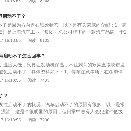
 16:18:55
阅读：8268
刷接触不良、启动机传动机构离合器打滑等原因也会导致发动
气缸或进气量原因：气缸垫损坏漏气、气门关闭不严漏气、活
但启动不了？
空气滤清器滤芯堵塞等原因也会引发发动机无法正常启动。
动不了是因为方向盘在锁死状态。以下是有关荣威的介绍：1、简
WE）是上海汽车工业（集团）总公司旗下的一款汽车品牌，于2
出。2、历史：荣威的汽车技术来源于上海汽车之前收购的罗孚，但
 16:18:55
阅读：8103
这一品牌设立后发展迅速，其产品已经覆盖中级车与中高级车
荣威的品牌口号为“品位、科技、实现”，表达了上海汽车以国际
再启动不了怎么回事？
理念传承国际汽车的先进技术，以民用车科技为核心，打造国
机温度太低，只要让发动机保温，不让刺骨的寒风直接吹进发
心和信心。
避免启动不了。具体资料如下：1、停车注意事项：在冬季停
方向，最好让车头对着建筑物，利用建筑物来挡风，防止引擎
 16:18:55
阅读：7493
。夜间停车时，可将车头对着朝阳方向，令清晨的第一缕阳光
助引擎升温，这样出车就容易很多。2、扩展资料：换挡时发
了？
由于当时的怠速太低，或者是怠速的截止阀未拧紧，也有可能
发性启动不了的状况，汽车启动不了的原因有很多，以下是常
，还有一种可能是油气分离器被严重堵塞。
、没油：这是个很明显的原因，但日常中总有人会犯这种低级
上车下车留意油表。2、档位不对：自动挡车启动时档位一定
 16:18:55
阅读：7296
上，如果放在R或者D挡上就会打不着火。还有一些手动挡车如