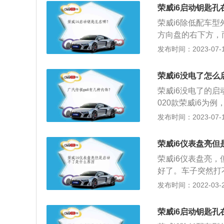
果不踩离合也会打
荣威i6启动钥匙孔
成的亏电或是电瓶
荣威i6除低配车
灯、高功率音响等
方向盘的右下方，
下喇叭即可。
的备用启动位置是
发布时间：2023-07-17
电，也可以暂时启
火方式和传统启动
荣威i6没电了怎么
点火的过程中大部
荣威i6没电了的
实现简约启动过程
020款荣威i6为例
头的位置改装，也
为2715mm，最小
发布时间：2023-07-17
或凹槽的钥匙，它
涡轮增压发动机，最
行启动。
合变速箱，其采用
荣威i6仪表盘亮
荣威i6仪表盘亮
好了。车子突然打
果是的话，只需要
发布时间：2022-03-29
自然可以点火了。
在D档或是R挡点
荣威i6启动钥匙孔
亮了的话，那么就