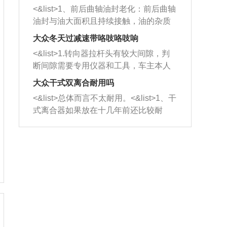
平底锅两耳，然后往左打半圈、一圈、
西取出来。但如果是因为积碳过多引起
<&list>1、前后曲轴油封老化：前后曲轴
一圈半的练习，往右同样也要打相同的
的堵塞，就需要将三元催化器泡在草酸
油封与油大面积且持续接触，油的杂质
圈数。 <&list>3、最后强调要反复练
中进行清洗。 <&list>3、也可以利用清
和发动机内持续温度变化使其密封效果
习，这样就可以形成肌肉记忆，在真实
大众冬天过减速带咯吱咯吱响
洗剂对堵塞的情况得到解决，将清洗剂
逐渐减弱，导致渗油或漏油。<&list>2、
驾驶车辆时，不需要记忆也能打好方
放在燃油箱中，与燃油混合后，车辆启
<&list>1.转向器拉杆头有较大间隙，判
活塞间隙过大：积碳会使活塞环与缸体
向。
动时，就可以和汽油一起进入到燃烧
断间隙需要专用仪器和工具，车主本人
的间隙扩大，导致机油流入燃烧室中，
室，最后形成废气排出，就可以让三元
无法制作，需要将车辆送到修理厂或4s
造成烧机油。<&list>3、机油粘度。使用
大众干式双离合耐用吗
催化器得到清洗，排气管堵塞的情况就
店；<&list>2.车辆半轴套管防尘罩破
机油粘度过小的话，同样会有烧机油现
<&list>总体而言不太耐用。<&list>1、干
能够得到解决。
裂，破裂后会出现漏油现象，使半轴磨
象，机油粘度过小具有很好的流动性，
式离合器如果放在十几年前还比较耐
损严重，磨损的半轴容易损坏，产生异
容易窜入到气缸内，参与燃烧。<&list>
用，但是由于现在的汽车发动机动力输
响；<&list>3.稳定器的转向胶套和球头
4、机油量。机油量过多，机油压力过
出越来越高，使得干式离合器散热不足
老化，一般是使用时间过长造成的。解
大，会将部分机油压入气缸内，也会出
的缺陷也逐渐暴露出来。<&list>2、由于
决方法是更换新的质量好的转向橡胶套
现烧机油。<&list>5、机油滤清器堵塞：
干式双离合的工作环境暴露在空气中，
和球头。
会导致进气不畅，使进气压力下降，形
而离合器的散热也是通离合器罩上面的
成负压，使机油在负压的情况下吸入燃
几个小孔来进行散热。但是在行驶过程
烧室引起烧机油。<&list>6、正时齿轮或
中变速箱需要换挡，就不得不使得离合
链条磨损：正时齿轮或链条的磨损会引
器频繁工作。<&list>3、长时间的低速行
起气阀和曲轴的正时不同步。由于轮齿
驶以及过于频繁的启停，导致离合器的