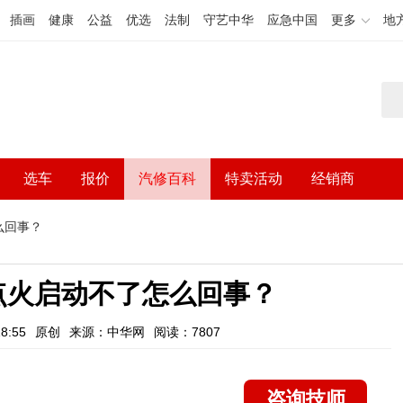
插画
健康
公益
优选
法制
守艺中华
应急中国
更多
地
选车
报价
汽修百科
特卖活动
经销商
么回事？
点火启动不了怎么回事？
8:55
原创
来源：中华网
阅读：7807
咨询技师