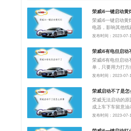
荣威i6一键启动黄
荣威i6一键启动
电器，影响其他线
更换电池。3、钥
发布时间：2023-07-17
不出来。解决方法
正常的防盗功能。
荣威i6有电但启动
会认为汽车被盗，
荣威i6有电但启
向盘，再一键启动
单，只要用力打方
法：需要清理积碳
是瞬间的事情了。
发布时间：2023-07-17
业维修机构检修处
点火的话，点火瞬
T、CVT、AM
荣威启动不了是怎
保挡位处在P挡位
荣威无法启动的原
车内，但是仪表总
成上车下车留意油
系统感应不到钥匙
或N挡上，如果放
发布时间：2023-07-17
上，然后再按压按
也会打不着火。3
大灯未关等原因造
是电瓶寿命到期。
瓶。5、看看是否
荣威i6一键启动打