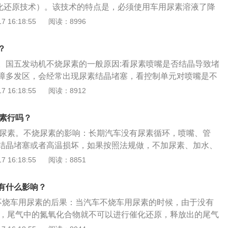
化还原技术）。该技术的特点是，必须使用车用尿素溶液了降
氮氧传感器检测到车辆的尾气不达标时，就会多喷射尿素；排
NOx，所以，国五车在行驶中，尿素箱中不得缺少车用尿素溶
 16:18:55
阅读：8996
度时会将信号传给电脑板，才会让喷嘴开始喷射尿素，如果排温
的作用：添加车用尿素溶液不仅有利于环境保护，同时从长远
，温度没有达到180度就开始喷射尿素，这样会造成尿素的多
增加经济效益，实现环境和车主双赢的目标。注意事项：如果
题，尿素泵内部的故障会导致建压失败，或者是气助式的尿素
？
素溶液或使用劣质车用尿素，发动机的ECU会记录车辆排放超
尿素。路况原因，如果长期走山路起伏路段的时候，就会造成
。国五发动机不烧尿素的一般原因:看尿素喷嘴是否结晶导致堵
年检时，管理部门可以用专用检测设备读取这些信息，并依据
烧不充分。
障多发区，会经常出现尿素结晶堵塞，看控制单元对喷嘴是不
罚。
般来说供电线束的破损会导致线路开路、短路、断路，从而影
 16:18:55
阅读：8912
常运行；发动机的长时间燃烧尿素容易导致系统的破坏。应引
时间长了易造成排气管堵塞，从而降低了发动机的传输，必然
尿素行吗？
且易导致scr系统的破坏。不烧尿素和烧尿素的区别：烧尿素是
烧尿素。不烧尿素的影响：长期汽车没有尿素循环，喷嘴、管
排放，为了更加节能减排，加入尿素可以让排放的尾气符合国
结晶堵塞或者高温损坏，如果按照法规做，不加尿素、加水、
。
放灯，限制扭矩。尿素的作用：减少汽车污染的功能，起到净
 16:18:55
阅读：8851
为柴油发动机会排出有害气体氮氧化合物，造成环境污染，所
污染。其中体现的催化还原反应：车用尿素溶液通过与NOX产
有什么影响？
反应，将其转化成氮气、氧气、水，从而减低氮氧化合物的排
不烧车用尿素的后果：当汽车不烧车用尿素的时候，由于没有
作，尾气中的氮氧化合物就不可以进行催化还原，释放出的尾气
不好，而且动力方面会下降。2、长期不用尿素：长期没有使