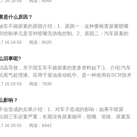
 16:18:55
阅读：8044
导致局部或者整个系统损坏，维修起来的费用很贵。当电控系
喷射时，就会强行限制发动机的运转，尽可能减少废气排出。
素是什么原因？
油车不烧尿素的原因介绍：1、原因一：这种要检查尿素喷嘴
和控制单元是否对喷嘴无供电控制。2、原因二：汽车尿素的
处理液。应用于柴油发动机中。它是一种使用在SCR技术中，
 16:18:55
阅读：8025
气中的氮氧化物污染的液体。其组成成分为32.5%的高纯尿素
离子水。3、原因三：看控制单元对喷嘴是不是有供电设置，一般来
么回事呢?
会导致线路开路、短路、断路，从而影响后处理部件的正常运
结晶导致，关于国五车不烧尿素的更多资料如下:1、介绍:汽车
机尾气处理液。应用于柴油发动机中。是一种使用在SCR技术
车尾气中的氮氧化物污染的液体。其组成成分为32.5%的高纯
 16:18:55
阅读：7830
的去离子水，虽然车用尿素也是尿素，但与农用尿素有天壤之别。
配比要求，基本上是由高纯尿素和去离子水组成，比例受到严
么影响？
的标准之一，就是杂质的控制程度。而农用尿素的颗粒物、金
干会造成的后果介绍：1、对车子造成的影响：如果不喷尿
杂质较多，危害非常明显。2、检查尿素喷嘴:这种要检查尿素
比国三车还要严重，长期没有尿素循环，喷嘴、管路、尿素泵
堵塞和控制单元是否对喷嘴无供电控制。
者高温损坏，修车非常贵；不加尿素、加水、尿素兑水都会亮
 16:18:55
阅读：6942
，车非常没劲；对发动机本身寿命和性能没有影响，对催化剂