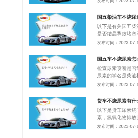
发布时间：2023-07-17
用尿素很可能就会
统监测不到尿素的
国五柴油车不烧尿
以下是有关国五柴
是否结晶导致堵塞
学名是柴油机尾气
发布时间：2023-07-17
用来减少柴油车尾
和67.5%的去
国五车不烧尿素怎
说供电线束的破损
检查尿素喷嘴是否
行。
尿素的学名是柴油
中，用来减少柴油
发布时间：2023-07-17
尿素和67.5%
车用尿素有严格的
货车不烧尿素有什
格控制。质量高低
以下是货车尿素烧
属离子、矿物质等
素，氮氧化物排放
喷嘴是否结晶导致
都容易结晶堵塞或
发布时间：2023-07-17
排放灯，限制扭矩