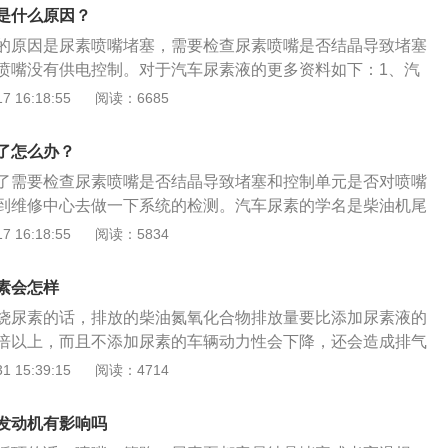
排温和NOx传感器没有影响。2、对油耗的影响：厂家在生产
是什么原因？
必须把尿素感应器的感应数据输入电脑控制板。一旦感应器传
的原因是尿素喷嘴堵塞，需要检查尿素喷嘴是否结晶导致堵塞
已经消耗完或者没有尿素，控制板会控制发动机的工况，使发
喷嘴没有供电控制。对于汽车尿素液的更多资料如下：1、汽
没力气就得加大油门，油耗自然就高。即使这样发动机还是不
柴油机尾气处理液。应用于柴油发动机中。是一种使用在SCR
 16:18:55
阅读：6685
。
柴油车尾气中的氮氧化物污染的液体。2、其组成成分为32.5%
.5%的去离子水。虽然车用尿素也是尿素，但与农用尿素有天壤
了怎么办？
严格的配比要求，基本上是由高纯尿素和去离子水组成，比例
了需要检查尿素喷嘴是否结晶导致堵塞和控制单元是否对喷嘴
量高低的标准之一，就是杂质的控制程度。而农用尿素的颗粒
到维修中心去做一下系统的检测。汽车尿素的学名是柴油机尾
物质等杂质较多，危害非常明显。扩展资料：国家第五阶段机
柴油发动机中，它是一种使用在SCR技术中，用来减少柴油车
 16:18:55
阅读：5834
准，即“国五标准”，国五标准排放控制水平相当于欧洲正在实
污染的液体。国五车就是符合“国家第五阶段机动车污染物排放
标准。从国Ⅰ提至国Ⅳ，每提高一次标准，单车污染减少30%至5
动车污染物排放标准是为了贯彻环境保护相关法律，减少并防止
素会怎样
污染，保护生态环境，保证人体健康而制定的。
烧尿素的话，排放的柴油氮氧化合物排放量要比添加尿素液的
倍以上，而且不添加尿素的车辆动力性会下降，还会造成排气
车尿素是一种使用在scr技术中，用于减少柴油车尾气中碳氧化
 15:39:15
阅读：4714
67.5%的去离子水和32.5%的高纯尿素组成。国五柴油车长
容易造成排气管堵塞，增加油耗，降低发动机的扭输，更重要
发动机有影响吗
cr系统的损坏。SCR系统是当发现排气管中有碳氧化合物的时