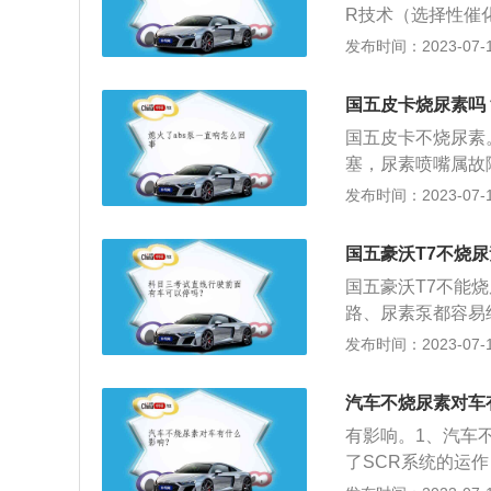
R技术（选择性催
素消耗大的原因：
低发动机排气中的
发布时间：2023-07-17
温传感器在180
液。车用尿素溶液
传感器出现故障时
角度来看，也可以
消耗；尿素泵的问
国五皮卡烧尿素吗
用户不添加车用尿
泵更容易造成多烧
国五皮卡不烧尿素
标的信息。在车辆
车辆发动机内的燃
塞，尿素喷嘴属故
法规做出相应的处
是有供电设置。一
发布时间：2023-07-17
响后处理部件的正
起重视，因为燃烧
国五豪沃T7不烧
增加了耗油量，而
国五豪沃T7不能
为了减少氮氧化物
路、尿素泵都容易
家尾气排放的标准
尿素兑水都会亮排
发布时间：2023-07-17
化尾气的作用。因
以需要加尿素减少
汽车不烧尿素对车
品选择性催化还原
有影响。1、汽车
放。
了SCR系统的运
肯定是对生态环境