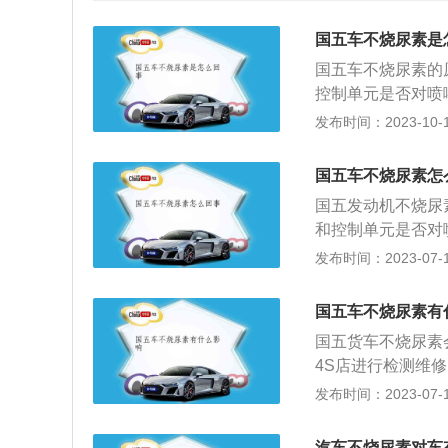
国五车不烧尿素是
国五车不烧尿素的
控制单元是否对喷
液中含有杂质会导
发布时间：2023-10-11
测，如果尿素喷嘴
制，就更换控制单
国五车不烧尿素怎
种用于SCR技术的
国五发动机不烧尿
纯度尿素和67.
和控制单元是否对
相差甚远，汽车尿
尿素名称为柴油废
发布时间：2023-07-17
配比严格控制。杂
于减少柴油车排气中
子、矿物质等杂质
水组成。虽然汽车
SCR系统造成致
国五车不烧尿素有
的配套要求，基本
国五货车不烧尿素
程度是质量标准之
4S店进行检测维
十分明显。简单地
污染环境：柴油车
发布时间：2023-07-17
换后处理系统并不
法律法规所不允许
最常见的原因是尿
响，而是发动机电
汽车不烧尿素对车