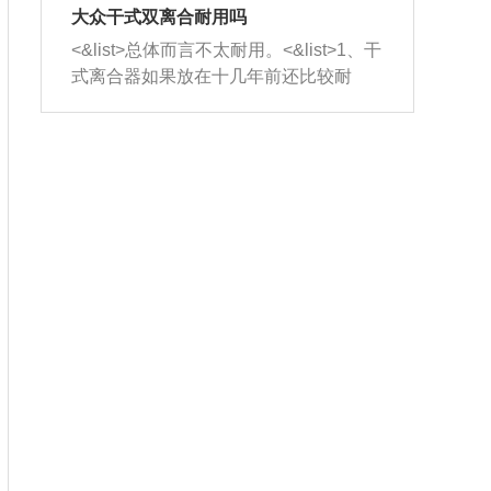
室，最后形成废气排出，就可以让三元
无法制作，需要将车辆送到修理厂或4s
造成烧机油。<&list>3、机油粘度。使用
大众干式双离合耐用吗
催化器得到清洗，排气管堵塞的情况就
店；<&list>2.车辆半轴套管防尘罩破
机油粘度过小的话，同样会有烧机油现
<&list>总体而言不太耐用。<&list>1、干
能够得到解决。
裂，破裂后会出现漏油现象，使半轴磨
象，机油粘度过小具有很好的流动性，
式离合器如果放在十几年前还比较耐
损严重，磨损的半轴容易损坏，产生异
容易窜入到气缸内，参与燃烧。<&list>
用，但是由于现在的汽车发动机动力输
响；<&list>3.稳定器的转向胶套和球头
4、机油量。机油量过多，机油压力过
出越来越高，使得干式离合器散热不足
老化，一般是使用时间过长造成的。解
大，会将部分机油压入气缸内，也会出
的缺陷也逐渐暴露出来。<&list>2、由于
决方法是更换新的质量好的转向橡胶套
现烧机油。<&list>5、机油滤清器堵塞：
干式双离合的工作环境暴露在空气中，
和球头。
会导致进气不畅，使进气压力下降，形
而离合器的散热也是通离合器罩上面的
成负压，使机油在负压的情况下吸入燃
几个小孔来进行散热。但是在行驶过程
烧室引起烧机油。<&list>6、正时齿轮或
中变速箱需要换挡，就不得不使得离合
链条磨损：正时齿轮或链条的磨损会引
器频繁工作。<&list>3、长时间的低速行
起气阀和曲轴的正时不同步。由于轮齿
驶以及过于频繁的启停，导致离合器的
或链条磨损产生的过量侧隙，使得发动
温度不断升高，而低速行驶时空气流动
机的调节无法实现：前一圈的正时和下
效率不高，无法将离合器中的热量有效
一圈可能就不一样。当气阀和活塞的运
的带走，导致离合器内部的温度不断升
动不同步时，会造成过大的机油消耗。
高，加速离合器的磨损。
解决方法：更换正时齿轮或链条。<&list
>7、内垫圈、进风口破裂：新的发动机
设计中，经常采用各种由金属和其他材