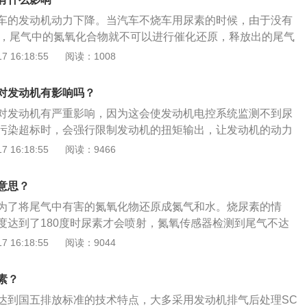
。车辆受损：如果长期没有尿素的话，SCR系统中的喷嘴、管
车的发动机动力下降。当汽车不烧车用尿素的时候，由于没有
能会结晶堵塞，或者因高温损坏。柴油车加车用尿素主要是为
作，尾气中的氮氧化合物就不可以进行催化还原，释放出的尾气
废气中的氮氧化合物（NOX)。柴油车尾气中的NOX主要以一
不好的。如果长期没有尿素的话，很可能就会导致局部或者整
 16:18:55
阅读：1008
主，如果NO浓度过高将会影响人体的胸肺功能，造成中枢神经
起来的费用很贵。不加尿素的危害具体危害如下：1.污染环
在空气之中还会慢慢转化成二氧化氮（NO2),NO2有着强烈
油车不加尿素会对生态环境造成极其恶劣的影响，同时这也是
入会造成人体呼吸系统的疾病。
对发动机有影响吗？
允许的；2.损坏SCR喷射系统：如果长期没有尿素的话，SCR
对发动机有严重影响，因为这会使发动机电控系统监测不到尿
路以及尿素泵都可能会结晶堵塞，或者因高温损坏；3.动力变
污染超标时，会强行限制发动机的扭矩输出，让发动机的动力
不加车用尿素所造成的直接影响，而是发动机电控系统当监测
汽车不烧尿素的原因：尿素泵损坏：国五汽车不烧尿素首先应
 16:18:55
阅读：9466
尾气污染超标时，会强行限制发动机的扭矩输出。如果发现车
存在问题，如果尿素泵出现不同程度的损坏，会直接导致汽车
耗，或者是车辆排放灯亮了的时候，则可能是车辆的SCR系统
素泵损坏会造成漏液，从而导致建压失败造成不烧尿素的问题
问题并不是自己动手所能解决的，具体原因可能是：尿素泵损
意思？
塞：尿素管路最常见的原因是尿素液不合格，尿素液中含有杂
、喷嘴堵塞等。解决办法：应立即前往专业4S店进行检测维
为了将尾气中有害的氮氧化物还原成氮气和水。烧尿素的情
路出现堵塞，如果长期没有检修，则会导致尿素逐渐不能输送
度达到了180度时尿素才会喷射，氮氧传感器检测到尾气不达
的电控系统也就无法检测到尿素。
喷射量等这些。当尾气从发动机排出来之后，经过排温传感器
 16:18:55
阅读：9044
度后，会反馈给ECU信号，ECU就会命令尿素泵开始工作，进
力达到标准压力时，尿素喷嘴就会开始工作。喷射尿素在高温
素？
气和水后与尾气一同进入到催化箱内部发生反应，氨气和尾气
达到国五排放标准的技术特点，大多采用发动机排气后处理SC
会反应生成水和氮气整个后处理工作完成，尾气质量达标。尿