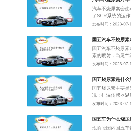
发动机的扭矩输出
汽车不烧尿素会使
路以及尿素泵都可
了SCR系统的运
了减少柴油机排出
肯定是对生态环境
发布时间：2023-07-17
氧化氮（NO）为
个系统损坏，维修
障碍等危害。同时其
境：如上所述，柴
的刺激性气味，吸
国五汽车不烧尿素
国家法律法规所不
国五汽车不烧尿素
系统中的喷嘴、管
素的喷射，当尾气
弱：这并不是因为
变弱。以下是国五
发布时间：2023-07-17
不到尿素的喷射，
该排查尿素泵是否
用尿素一直没有消
不烧尿素，因为尿
不工作了，而这种
国五烧尿素是什么
产生。尿素管路堵
坏、尿素管路堵塞
国五烧尿素主要是
质则会导致尿素管
修。
况：排温传感器温
喷射出来，发动机
标时会加大尿素的
发布时间：2023-07-17
温度达到180摄氏
行建压蓄压，当压
国五车为什么烧尿
环境下会分解成氨
现阶段国内国五车
中的氮氧化合物就