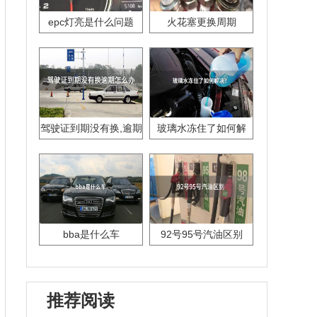
epc灯亮是什么问题
火花塞更换周期
驾驶证到期没有换,逾期
玻璃水冻住了如何解
怎么办??
决？
bba是什么车
92号95号汽油区别
推荐阅读