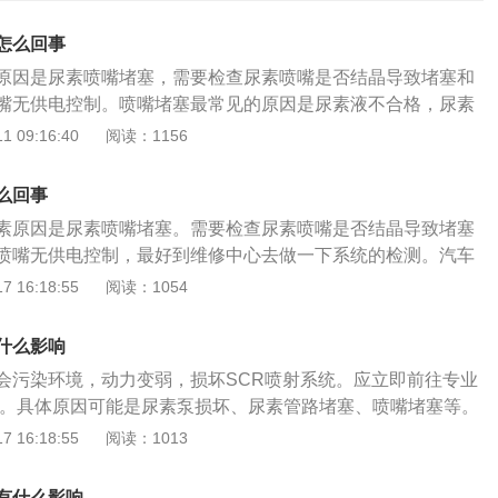
怎么回事
原因是尿素喷嘴堵塞，需要检查尿素喷嘴是否结晶导致堵塞和
嘴无供电控制。喷嘴堵塞最常见的原因是尿素液不合格，尿素
致喷嘴堵塞。解决办法：到维修中心给车辆做一下系统的检
 09:16:40
阅读：1156
堵塞，就疏通或更换尿素喷嘴，如果控制单元对喷嘴无供电控
元。汽车尿素名称为柴油废气处理液。用于柴油发动机，是一
么回事
液体，用于减少柴油车排气中的氮氧化物污染。由32.5%的高
素原因是尿素喷嘴堵塞。需要检查尿素喷嘴是否结晶导致堵塞
5%的去离子水组成。虽然汽车用尿素也是尿素，但与农业用尿素
喷嘴无供电控制，最好到维修中心去做一下系统的检测。汽车
素有严格的配套要求，基本上由高纯度尿素和去离子水组成，
气处理液。用于柴油发动机，是一种用于SCR技术的液体，用
 16:18:55
阅读：1054
质控制的程度是质量标准之一。而农用尿素颗粒物、金属离
的氮氧化物污染。由32.5%的高纯度尿素和67.5%的去离子
较多，危害十分明显。简单地说，向汽车中添加农业尿素会对
用尿素也是尿素，但与农业用尿素相差甚远，汽车尿素有严格
命的损坏，更换后处理系统并不便宜。
什么影响
上由高纯度尿素和去离子水组成，配比严格控制。杂质控制的
会污染环境，动力变弱，损坏SCR喷射系统。应立即前往专业
一。而农用尿素颗粒物、金属离子、矿物质等杂质较多，危害
修。具体原因可能是尿素泵损坏、尿素管路堵塞、喷嘴堵塞等。
说，向汽车中添加农业尿素会对SCR系统造成致命的损坏，更
不加尿素会对生态环境造成极其恶劣的影响，同时这也是国家
 16:18:55
阅读：1013
便宜。不燃烧尿素液，主要是由于喷嘴堵塞造成的。喷嘴堵塞
的。提速很慢：这并不是因为不加车用尿素所造成的直接影
素液不合格，尿素液中含有杂质会导致喷嘴堵塞。
控系统当监测不到尿素的喷射，尾气污染超标时，会强行限制
有什么影响