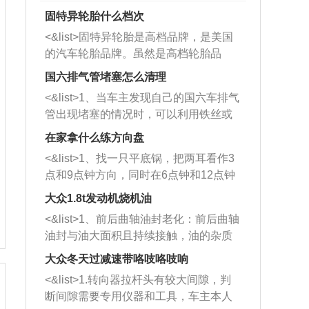
固特异轮胎什么档次
<&list>固特异轮胎是高档品牌，是美国
的汽车轮胎品牌。虽然是高档轮胎品
牌，但是中高低端的轮胎都有生产，这
国六排气管堵塞怎么清理
也是为了更好的开拓市场。
<&list>1、当车主发现自己的国六车排气
管出现堵塞的情况时，可以利用铁丝或
者是细棍，直接将杂物给取出来，如果
在家拿什么练方向盘
堵塞情况比较严重，也可以采取应急措
<&list>1、找一只平底锅，把两耳看作3
施。 <&list>2、直接利用木棍将所有的
点和9点钟方向，同时在6点钟和12点钟
杂物推到排气管里面的位置处，然后将
方向做一个标记。 <&list>2、双手握住
三元催化器拆解开，就可以将堵塞的东
大众1.8t发动机烧机油
平底锅两耳，然后往左打半圈、一圈、
西取出来。但如果是因为积碳过多引起
<&list>1、前后曲轴油封老化：前后曲轴
一圈半的练习，往右同样也要打相同的
的堵塞，就需要将三元催化器泡在草酸
油封与油大面积且持续接触，油的杂质
圈数。 <&list>3、最后强调要反复练
中进行清洗。 <&list>3、也可以利用清
和发动机内持续温度变化使其密封效果
习，这样就可以形成肌肉记忆，在真实
大众冬天过减速带咯吱咯吱响
洗剂对堵塞的情况得到解决，将清洗剂
逐渐减弱，导致渗油或漏油。<&list>2、
驾驶车辆时，不需要记忆也能打好方
放在燃油箱中，与燃油混合后，车辆启
<&list>1.转向器拉杆头有较大间隙，判
活塞间隙过大：积碳会使活塞环与缸体
向。
动时，就可以和汽油一起进入到燃烧
断间隙需要专用仪器和工具，车主本人
的间隙扩大，导致机油流入燃烧室中，