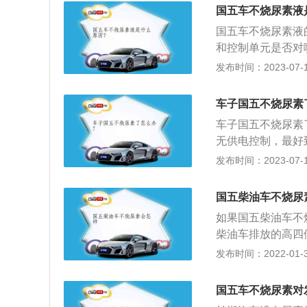
载体没有影响，对
国五车不烧尿素液
国四发动机的时候
国五车不烧尿素液
输的数据显示尿素
和控制单元是否对
动机显得没力气，
车尿素液的学名是
发布时间：2023-07-17
能满负荷输出功率
技术中，用来减少
的高纯尿素和67
车子国五不烧尿素
之别。车用尿素有
车子国五不烧尿素
受到严格控制。质
无供电控制，最好
物、金属离子、矿
气处理液，应用于
发布时间：2023-07-17
动车污染物排放标
尾气中的氮氧化物
施的第5阶段排放
标准”的车辆，机
0%。
国五柴油车不烧尿
汽车排气对环境的
如果国五柴油车不
柴油车排放的高四
管堵塞等问题。汽
发布时间：2022-01-31
合物污染的液体，由
时间不烧尿素会很
国五车不烧尿素对
的是很容易引起s