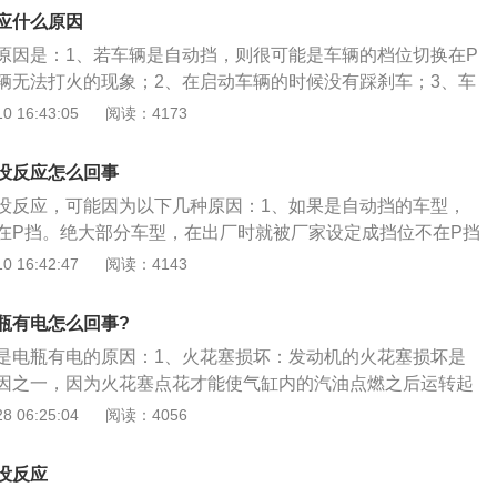
：1)火花塞电极间隙和形状：火花塞电极的间隙越大，击穿电
应什么原因
尖端棱角分明，所需的击穿电压低。2)气缸内混合气体的压力
原因是：1、若车辆是自动挡，则很可能是车辆的档位切换在P
压力越大，温度越低，击穿电压就越高，3)电极的温度：火花
辆无法打火的现象；2、在启动车辆的时候没有踩刹车；3、车
，电极周围的气体密度越小，击穿电压就越低。
方向盘出现锁死的现象，从而出现打不着火的现象。在日常使
 16:43:05
阅读：4173
辆出现打火没反应的常见原因是车辆的方向盘被锁死，这是车
汽车制造商设计的一种防盗功能；若车辆熄火之后方向盘被转
没反应怎么回事
会自动认为车辆存在被盗的情况；此时，车辆将无法被启动，
没反应，可能因为以下几种原因：1、如果是自动挡的车型，
运转，都会进入锁死的状态；若需要解决锁死状态的方法是，
在P挡。绝大部分车型，在出厂时就被厂家设定成挡位不在P挡
拧动车辆的钥匙。
是为了安全考虑。为了防止挡位在D挡或R挡时点火，汽车前
 16:42:47
阅读：4143
决办法：挡位挂到P挡重新点火。2、没有踩刹车。这种设计同
。解决办法：踩着刹车点火。3、方向盘锁死。这是汽车的一
瓶有电怎么回事?
车辆熄火后转动了方向盘，汽车电脑会认为车辆存在被盗情
是电瓶有电的原因：1、火花塞损坏：发动机的火花塞损坏是
功能。此时不但不能点火，方向盘也无法转动。解决办法：一
因之一，因为火花塞点花才能使气缸内的汽油点燃之后运转起
拧车钥匙启动即可解决。以上列举的只是几个比较常见的原
路故障：打火主要的电路是分线器，如果分线器损坏也有可能
 06:25:04
阅读：4056
车本身有问题（例如启动马达的碳刷磨损，导致接触不良）。
、起动机损坏：起动机主要在点火的时候带动发动机运转，如
所以无法做出一个准确的判断。建议尽快电话联系4S店或是专
能打着火了。
专业人士的帮助。
没反应