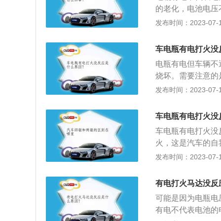
0~30000v）
的老化，电池电压
系统的工作过程是
要判断是电池电压
发布时间：2023-07-17
点火线圈的主触点
可以通过听声辨别
在工作。排除启动
车电瓶有电打火没
法点火，这是汽车
电瓶有电但车辆不
门积碳严重导致节
烧坏。需要注意的
动。
成电瓶持续放电导
发布时间：2023-07-17
足：当汽车没有动
况下，P挡或者N
车电瓶有电打火没
他档位，不仅是打
车电瓶有电打火没
的情况下打不着火
火，这是汽车的自
致汽车水泵无法运
导致无法泵油。积
发布时间：2023-07-17
进入气缸内燃烧导
这样才能尽量避免
有电打火马达没反
可能是因为电瓶电
有电不代表电池的