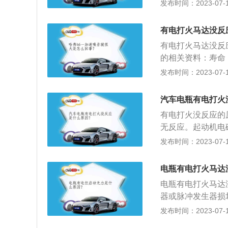
化，电池电压不足
发布时间：2023-07-17
断是电池电压不够
因：挡位挂在D挡
有电打火马达没反
动。汽油泵损坏导
有电打火马达没反
气无法进入气缸内
的相关资料：寿命
以延长，最好的能
发布时间：2023-07-17
启动、开空调行驶
都是有保护功能，
汽车电瓶有电打火
开灯，大概可以用
有电打火没反应的原
无反应。起动机电磁
动机不转。起动机
发布时间：2023-07-17
ART档时有”咔哒
系统故障：现象是打
电瓶有电打火马达
是不启动。拔下高
电瓶有电打火马达
统故障：在IG档时
器或脉冲发生器损
击穿火花塞间隙的
发布时间：2023-07-17
压。点火系产生的