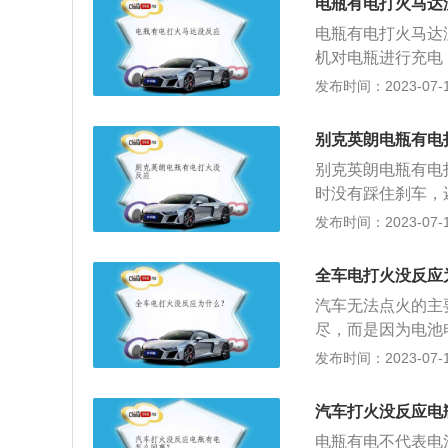
油量不足，会导致
电瓶有电打火马达
是汽油泵损坏了，
补充燃油即可。7
电瓶有电打火马达
表，是不是汽车没
溃，车辆无法启动
机对电瓶进行充电
电打火启动机没反
现故障。解决方法
车的自我保护机制
发布时间：2023-07-17
电子节气门进行周
处理。如果是线路
3、汽油泵损坏导
场，然后及时去4
即可；如果是起动
气门积碳严重导致
挡。9、如果是汽
别克英朗电瓶有电
需要到对应的维修
动，解决办法：去
及时加油。
否偏低，若是偏低
别克英朗电瓶有电
0万公里左右。使
方法：及时送往4
时没有踩住刹车，
办法：更换起动机
前都不会特意去关
统，车辆如果感应
发布时间：2023-07-17
这个小习惯，让电
档位没有挂在p档
间功率负载会变得
火，汽车发生前窜
全车电打火没反应
动机。新手刚上路
启动的车型在没有
汽车无法点火的主
会一次又一次地连
键启动的车子在启
尽，而是因为电池
电，长时间会造成
后转动了方向盘，
换电池；火花塞损
发布时间：2023-07-17
在很多车主都在车
决办法：可以通过
塞会点燃气缸中的
仪等，而这些设备
车使用的是智能钥
发动机。如果起动
处于通电状态，如
无法启动。解决办
汽车打火没反应电
了正常工作，根据
出现一定的损耗。
时先使用备用钥匙
电瓶有电不代表电