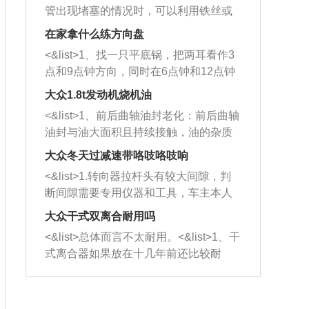
管出现堵塞的情况时，可以利用铁丝或
者是细棍，直接将杂物给取出来，如果
在家拿什么练方向盘
堵塞情况比较严重，也可以采取应急措
<&list>1、找一只平底锅，把两耳看作3
施。 <&list>2、直接利用木棍将所有的
点和9点钟方向，同时在6点钟和12点钟
杂物推到排气管里面的位置处，然后将
方向做一个标记。 <&list>2、双手握住
三元催化器拆解开，就可以将堵塞的东
大众1.8t发动机烧机油
平底锅两耳，然后往左打半圈、一圈、
西取出来。但如果是因为积碳过多引起
<&list>1、前后曲轴油封老化：前后曲轴
一圈半的练习，往右同样也要打相同的
的堵塞，就需要将三元催化器泡在草酸
油封与油大面积且持续接触，油的杂质
圈数。 <&list>3、最后强调要反复练
中进行清洗。 <&list>3、也可以利用清
和发动机内持续温度变化使其密封效果
习，这样就可以形成肌肉记忆，在真实
大众冬天过减速带咯吱咯吱响
洗剂对堵塞的情况得到解决，将清洗剂
逐渐减弱，导致渗油或漏油。<&list>2、
驾驶车辆时，不需要记忆也能打好方
放在燃油箱中，与燃油混合后，车辆启
<&list>1.转向器拉杆头有较大间隙，判
活塞间隙过大：积碳会使活塞环与缸体
向。
动时，就可以和汽油一起进入到燃烧
断间隙需要专用仪器和工具，车主本人
的间隙扩大，导致机油流入燃烧室中，
室，最后形成废气排出，就可以让三元
无法制作，需要将车辆送到修理厂或4s
造成烧机油。<&list>3、机油粘度。使用
大众干式双离合耐用吗
催化器得到清洗，排气管堵塞的情况就
店；<&list>2.车辆半轴套管防尘罩破
机油粘度过小的话，同样会有烧机油现
<&list>总体而言不太耐用。<&list>1、干
能够得到解决。
裂，破裂后会出现漏油现象，使半轴磨
象，机油粘度过小具有很好的流动性，
式离合器如果放在十几年前还比较耐
损严重，磨损的半轴容易损坏，产生异
容易窜入到气缸内，参与燃烧。<&list>
用，但是由于现在的汽车发动机动力输
响；<&list>3.稳定器的转向胶套和球头
4、机油量。机油量过多，机油压力过
出越来越高，使得干式离合器散热不足
老化，一般是使用时间过长造成的。解
大，会将部分机油压入气缸内，也会出
的缺陷也逐渐暴露出来。<&list>2、由于
决方法是更换新的质量好的转向橡胶套