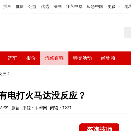
插画
健康
公益
优选
法制
守艺中华
应急中国
更多
地
选车
报价
汽修百科
特卖活动
经销商
反应？
有电打火马达没反应？
8:55
原创
来源：中华网
阅读：7227
咨询技师