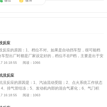
微信
微博
没反应
没反应的原因：1、档位不对。如果是自动挡车型，很可能档
分车型出厂时都是厂家设定好的，档位不在P档，主要是出于安
在D或R档时点火，汽车向前行驶，发生事故。解决方法：换挡
 16:18:55
阅读：1066
。2、没有踩刹车。这种设计也是出于安全考虑。解决方法：踩
方向盘被锁住，不仅点火无法启动，方向盘也无法转动。解决
机没反应
向盘，一边转动车钥匙启动。4、电压不足。电瓶有电不代表
机没反应的原因是：1、汽油流动受阻；2、点火系统工作状态
动发动机。电池使用时间太长很容易导致电池的老化，电池电
；4、排气管结冻；5、发动机内部的混合气雾化；6、气门积
机就无法启动引擎。解决方法：可采用便携式充电器来充电。
调压缩机、离合器、发电机、方向助力泵和皮带张紧轮的轴承
 16:18:55
阅读：1063
节气门积碳严重会导致节气门开度不够，可燃混合气无法进入
车主把挡位挂在D挡上了，这样也是无法点火的，因为D挡是汽
法启动。解决方法：清理积碳。6、汽车燃油量不足。汽车燃
，主要是为了防止点火后汽车出现窜动的现象；9、检测是不