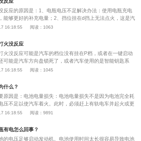
汽车发动机不能正常启动或运转时逐渐熄火。解决方法：只需
没反应
导致油泵无法泵油，所以打不着火；10、去仪表盘看一下油
、汽油泵出现故障。汽油泵出现故障，导致燃油的供给系统崩
没反应的原因是：1、电瓶电压不足解决办法：使用电瓶充电
有油了，或者油量非常的低，不足以支撑汽车的启动。电瓶有
。解决方法：需要维修或更换汽油泵。8、起动机和发动机出
，能够更好的补充电量；2、挡位挂在d挡上无法点火，这是汽
应的解决方法是：1、更换机油；2、及时更换火花塞；3、对
：首先需要初步的诊断一下不能启动的原因，才能够做相应的
，防止点火后汽车的窜动解决办法：换成P档或N档进行点火；
 16:18:55
阅读：1063
期性清洁；4、添加防冻液；5、将车停放在室内或地下停车
的损坏，修补好线路即可；如果是蓄电池的坏了，更换蓄电池
致无法泵油解决办法：出现损坏专业机构或4s进行维修；4、节
s店进行维修。6、清理积碳。7、轴承损坏需要换新。8、取消D
开关接触盘烧蚀，发动机阻力过大或者启动机的直接烧毁，就
节气门开度不够，可燃混合气无法进入气缸内燃烧导致无法启
油泵损坏需要去维修点进行维修。10、如果汽车没油了，需要
打火没反应
点处理了。9、电瓶电压异常。解决方法：检查蓄电池容量是
专业机构或4s店清洗。5、起动机本身损坏：起动机使用寿命1
，应对电池进行充放电10、曲轴位置传感器出现了故障。解决
打火没反应可能是汽车的档位没有挂在P档，或者在一键启动
用时间过长，碳刷容易损坏，也会导致起动机无法启动，解决
s店检修。电瓶的保养事项：1、熄火前关空调。很多车主熄火
还可能是汽车方向盘锁死了，或者汽车使用的是智能钥匙系
。
掉空调，而是选择让空调随着车子启动而开启，而恰恰是因为
不到汽车钥匙的信息，也可能导致汽车无法启动。1、汽车的
 16:18:55
阅读：1045
瓶的使用寿命大大降低，因为如果让空调随车启动，电瓶的瞬
上是无法起火的，因为这样可以防止档位在D档或者R档时着
非常高，长此以往就会对电瓶造成损伤。2、不要频繁启动发
的现象。解决办法：将挡位从P挡，移至D或R挡位。2、一键
为什么？
时容易熄火，熄火后难免手忙脚乱，再加上后面的人在催，就
踩刹车时只联通车内电路，所以同样无法启动。解决办法：一
要原因是：电池电量损失：电池电量损失不是因为电池完全耗
续打火，而这种频繁启动发动机的行为也很容易造成电瓶亏
动时踩住刹车即可。3、方向盘锁死的情况是因为车辆在熄火
电压不足以使汽车着火。此时，必须赶上有轨电车并起火或更
过度放电，影响电瓶使用寿命。3、熄火后拔掉外接设备。现
所以汽车电脑认为车辆存在被盗的现象，启动了防盗系统。解
坏：发动机火花塞损坏是汽车无法启动的原因之一，因为火花
 16:18:55
阅读：9891
上装有很多的外接设备，比如GPS、空气净化器以及行车记录
一边转动方向盘，一边拧车钥匙启动的方式解决。4、如果汽
汽油，然后运转；起动机损坏：起动机在点火过程中主要驱动
都是依靠点烟器进行工作的。有些车型的点烟器熄火后仍然是
匙系统，车辆如果感应不到汽车钥匙的信息，也可能导致汽车
机损坏，则无法起动。汽车点火系统是一种点燃式发动机。为
果这些外接设备没被断电，势必会消耗电瓶的电量，电瓶也会
法：检修车钥匙是否损坏，可以去专业维修处检测维修。或暂
瓶有电怎么回事？
每个气缸的点火顺序，定期向火花塞提供足够高能量（约1500
。
池的电压足够启动发动机。电池使用时间太长很容易导致电池