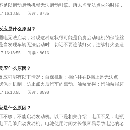
的高压电，使火花塞产生足够强的火花，点燃可燃混合物。机械点火
不足以启动启动机就无法启动引擎。所以当无法点火的时候，
曲轴带动分电器轴旋转，分电器轴上的凸轮旋转，连接并闭合
不够还是启动机故障或是其他原因。启动机和电池有没有工作
 16:18:55
阅读：8735
，产生高压。
，如果启动时机舱内传来“哧哧”的声音，那就代表启动机是有
机和电池电压不够的原因。挡位挂在D挡：挡位挂在D挡上是无
反应是什么原因？
的自我保护机制，防止点火后汽车的窜动。节气门积碳：节气
通电无法启动，出现这种症状很可能是负责启动电机的保险丝
气门开度不够，可燃混合气无法进入气缸内燃烧导致无法启
是当发现车辆无法启动时，切记不要连续打火，连续打火会造
致彻底没电。以下是有电打不了火的其他原因介绍：油量不
 16:18:55
阅读：8616
力来源“汽油”后，自然也就打不着火。汽车档位不对：一般情
挡才是自动挡车启动时的正确档位。如果将档位放在R档或者其
反应什么原因？
不着火，也会造成安全隐患。未加防冻液：如果是冬天特别冷
反应可能有以下情况：自保机制：挡位挂在D挡上是无法点
，可能是防冻液不足造成整个水路被冻住，发动机被冻裂，导
我保护机制，防止点火后汽车的窜动。油泵受损：汽油泵损坏
作，打不着火，并且伤及发动机其他部件。
碳：节气门积碳严重导致节气门的开度不够，可燃混合气无法
 16:18:55
阅读：8598
致无法启动。保养：在汽车平时使用的时候要注意按时保养，
无法启动的现象。对于老化的零件要及时更换。
应是什么原因？
压不够，不能启动发动机。以下是相关介绍：电压不足：电瓶
电压足够启动发动机。电池使用时间太长很容易导致电池的老