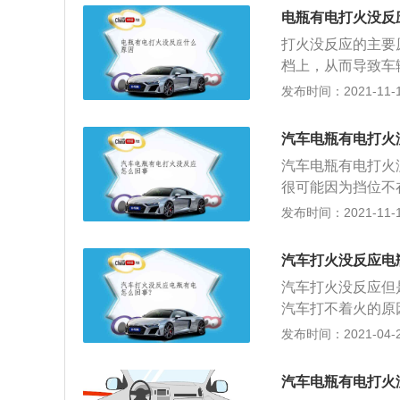
穿电压大小的原因
电瓶有电打火没反
压就越高；电极的
打火没反应的主要
和温度：混合气的
档上，从而导致车
塞电极的温度越高
辆在停放的时候，
发布时间：2021-11-10
用车辆的时候，车
辆在出厂的时候，
汽车电瓶有电打火
动，那么机电系统
汽车电瓶有电打火
并且方向盘也无法
很可能因为挡位不
转动方向盘的同时
无法点火，这主要
发布时间：2021-11-10
窜，发生意外。解
样是为了安全考虑
汽车打火没反应电
种防盗功能。如果
汽车打火没反应但
况，自动启动防盗
汽车打不着火的原
边转动方向盘一边
来；2、分电器线
发布时间：2021-04-28
因。还有可能是汽
造成无法点火；3
由于见不到实车，
果启动机损坏就不
业的汽修店，请求
汽车电瓶有电打火