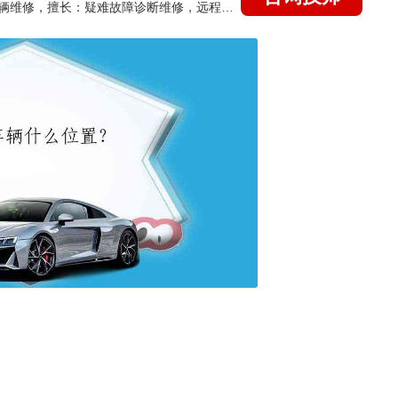
国家认证的汽车维修技师，15年德美日等各系车辆维修，擅长：疑难故障诊断维修，远程维修技术指导