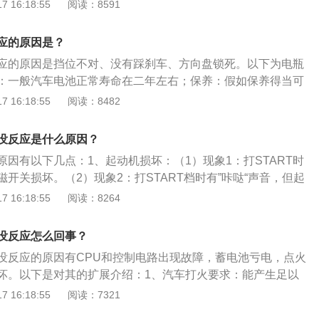
以启动启动机就无法启动引擎。所以当无法点火的时候，要判
 16:18:55
阅读：8591
还是启动机故障或是其他原因。导致车辆无法打火的其他原
上也无法点火，这是汽车的保护机制，防止点火后汽车的窜
应的原因是？
致无法泵油。节气门积碳严重导致节气门开度不够，可燃混合
应的原因是挡位不对、没有踩刹车、方向盘锁死。以下为电瓶
燃烧导致无法启动。
：一般汽车电池正常寿命在二年左右；保养：假如保养得当可
用4年左右。汽车蓄电池没电征兆：车子停放两天后就不容易
 16:18:55
阅读：8482
时车子明显变沉等。汽车电瓶的注意事项：现在的汽车蓄电池
它会保留足以打火的最低电量，如果打开钥匙，不点火，听歌
没反应是什么原因？
一个多小时。
因有以下几点：1、起动机损坏：（1）现象1：打START时
开关损坏。（2）现象2：打START档时有”咔哒“声音，但起
电磁开关主触点损坏，或起动机绕组损坏。（3）现象3：打ST
 16:18:55
阅读：8264
“声音”且起动机高速旋转。起动机单向器损坏。2、发动机点火
START档时，能够拖动发动机旋转（100r/min)，但发动机就
没反应怎么回事？
压线（或点火线圈），打SRART时不跳火。3、发动机供油系
没反应的原因有CPU和控制电路出现故障，蓄电池亏电，点火
，听不到油箱部位油泵“嘟嘟”工作的声音。
坏。以下是对其的扩展介绍：1、汽车打火要求：能产生足以
电压。火花塞电极击穿而产生火花时所需要的电压称为击穿电
 16:18:55
阅读：7321
次级电压必须高于击穿电压，才能使火花塞跳火。2、影响击