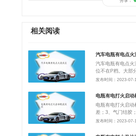
分享：
相关阅读
汽车电瓶有电点火
汽车电瓶有电点火
位不在P档。大部
全考虑。为了防止
发布时间：2023-07-17
到P挡，重新点火
刹车，点火。3、
电瓶有电打火启动
方法：一边转动方
电瓶有电打火启动
电池的电压足够启
差；3、气门结胶
压不足以启动启动
碳；7、水泵、空
发布时间：2023-07-17
5、节气门积碳。
损坏；8、是不是
气缸内燃烧导致无
车的自我保护机制