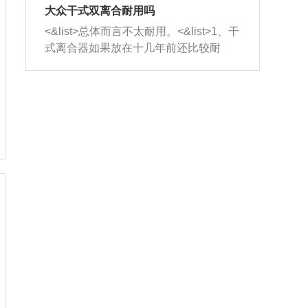
室，最后形成废气排出，就可以让三元
无法制作，需要将车辆送到修理厂或4s
造成烧机油。<&list>3、机油粘度。使用
大众干式双离合耐用吗
催化器得到清洗，排气管堵塞的情况就
店；<&list>2.车辆半轴套管防尘罩破
机油粘度过小的话，同样会有烧机油现
<&list>总体而言不太耐用。<&list>1、干
能够得到解决。
裂，破裂后会出现漏油现象，使半轴磨
象，机油粘度过小具有很好的流动性，
式离合器如果放在十几年前还比较耐
损严重，磨损的半轴容易损坏，产生异
容易窜入到气缸内，参与燃烧。<&list>
用，但是由于现在的汽车发动机动力输
响；<&list>3.稳定器的转向胶套和球头
4、机油量。机油量过多，机油压力过
出越来越高，使得干式离合器散热不足
老化，一般是使用时间过长造成的。解
大，会将部分机油压入气缸内，也会出
的缺陷也逐渐暴露出来。<&list>2、由于
决方法是更换新的质量好的转向橡胶套
现烧机油。<&list>5、机油滤清器堵塞：
干式双离合的工作环境暴露在空气中，
和球头。
会导致进气不畅，使进气压力下降，形
而离合器的散热也是通离合器罩上面的
成负压，使机油在负压的情况下吸入燃
几个小孔来进行散热。但是在行驶过程
烧室引起烧机油。<&list>6、正时齿轮或
中变速箱需要换挡，就不得不使得离合
链条磨损：正时齿轮或链条的磨损会引
器频繁工作。<&list>3、长时间的低速行
起气阀和曲轴的正时不同步。由于轮齿
驶以及过于频繁的启停，导致离合器的
或链条磨损产生的过量侧隙，使得发动
温度不断升高，而低速行驶时空气流动
机的调节无法实现：前一圈的正时和下
效率不高，无法将离合器中的热量有效
一圈可能就不一样。当气阀和活塞的运
的带走，导致离合器内部的温度不断升
动不同步时，会造成过大的机油消耗。
高，加速离合器的磨损。
解决方法：更换正时齿轮或链条。<&list
>7、内垫圈、进风口破裂：新的发动机
设计中，经常采用各种由金属和其他材