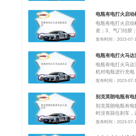
到P挡，重新点火
刹车，点火。3、
电瓶有电打火启动
方法：一边转动方
电瓶有电打火启动
电池的电压足够启
差；3、气门结胶
压不足以启动启动
碳；7、水泵、空
发布时间：2023-07-17
5、节气门积碳。
损坏；8、是不是
气缸内燃烧导致无
车的自我保护机制
油量不足，会导致
电瓶有电打火马达
是汽油泵损坏了，
补充燃油即可。7
电瓶有电打火马达
表，是不是汽车没
溃，车辆无法启动
机对电瓶进行充电
电打火启动机没反
现故障。解决方法
车的自我保护机制
发布时间：2023-07-17
电子节气门进行周
处理。如果是线路
3、汽油泵损坏导
场，然后及时去4
即可；如果是起动
气门积碳严重导致
挡。9、如果是汽
别克英朗电瓶有电
需要到对应的维修
动，解决办法：去
及时加油。
否偏低，若是偏低
别克英朗电瓶有电
0万公里左右。使
方法：及时送往4
时没有踩住刹车，
办法：更换起动机
前都不会特意去关
统，车辆如果感应
发布时间：2023-07-17
这个小习惯，让电
档位没有挂在p档
间功率负载会变得
火，汽车发生前窜