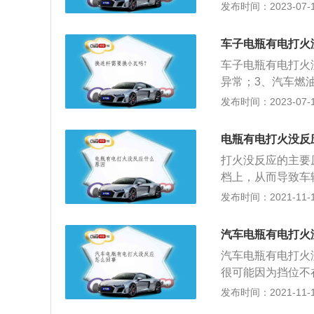
止挡位在D挡或R
发布时间：2023-07-17
防盗功能。如果车
自动启动防盗功能
车子电瓶有电打火
启动。
车子电瓶有电打火
异常；3、汽车燃
多；6、汽油泵出
发布时间：2023-07-17
是：1、推车助力
熄火；2、给车加
电瓶有电打火没反
待救援。
打火没反应的主要
档上，从而导致车
辆在停放的时候，
发布时间：2021-11-10
用车辆的时候，车
辆在出厂的时候，
汽车电瓶有电打火
动，那么机电系统
汽车电瓶有电打火
并且方向盘也无法
很可能因为挡位不
转动方向盘的同时
无法点火，这主要
发布时间：2021-11-10
窜，发生意外。解