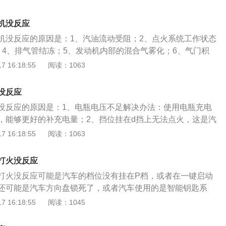
。2、没有踩刹车。这种设计也是出于安全考虑。解决方法：踩
方向盘被锁住，不仅点火无法启动，方向盘也无法转动。解决
机没反应
向盘，一边转动车钥匙启动。4、电压不足。电瓶有电不代表
机没反应的原因是：1、汽油流动受阻；2、点火系统工作状态
动发动机。电池使用时间太长很容易导致电池的老化，电池电
；4、排气管结冻；5、发动机内部的混合气雾化；6、气门积
机就无法启动引擎。解决方法：可采用便携式充电器来充电。
调压缩机、离合器、发电机、方向助力泵和皮带张紧轮的轴承
 16:18:55
阅读：1063
节气门积碳严重会导致节气门开度不够，可燃混合气无法进入
车主把挡位挂在D挡上了，这样也是无法点火的，因为D挡是汽
法启动。解决方法：清理积碳。6、汽车燃油量不足。汽车燃
，主要是为了防止点火后汽车出现窜动的现象；9、检测是不
汽车发动机不能正常启动或运转时逐渐熄火。解决方法：只需
没反应
导致油泵无法泵油，所以打不着火；10、去仪表盘看一下油
、汽油泵出现故障。汽油泵出现故障，导致燃油的供给系统崩
没反应的原因是：1、电瓶电压不足解决办法：使用电瓶充电
有油了，或者油量非常的低，不足以支撑汽车的启动。电瓶有
。解决方法：需要维修或更换汽油泵。8、起动机和发动机出
，能够更好的补充电量；2、挡位挂在d挡上无法点火，这是汽
应的解决方法是：1、更换机油；2、及时更换火花塞；3、对
：首先需要初步的诊断一下不能启动的原因，才能够做相应的
，防止点火后汽车的窜动解决办法：换成P档或N档进行点火；
 16:18:55
阅读：1063
期性清洁；4、添加防冻液；5、将车停放在室内或地下停车
的损坏，修补好线路即可；如果是蓄电池的坏了，更换蓄电池
致无法泵油解决办法：出现损坏专业机构或4s进行维修；4、节
s店进行维修。6、清理积碳。7、轴承损坏需要换新。8、取消D
开关接触盘烧蚀，发动机阻力过大或者启动机的直接烧毁，就
节气门开度不够，可燃混合气无法进入气缸内燃烧导致无法启
油泵损坏需要去维修点进行维修。10、如果汽车没油了，需要
打火没反应
点处理了。9、电瓶电压异常。解决方法：检查蓄电池容量是
专业机构或4s店清洗。5、起动机本身损坏：起动机使用寿命1
，应对电池进行充放电10、曲轴位置传感器出现了故障。解决
打火没反应可能是汽车的档位没有挂在P档，或者在一键启动
用时间过长，碳刷容易损坏，也会导致起动机无法启动，解决
s店检修。电瓶的保养事项：1、熄火前关空调。很多车主熄火
还可能是汽车方向盘锁死了，或者汽车使用的是智能钥匙系
。
掉空调，而是选择让空调随着车子启动而开启，而恰恰是因为
不到汽车钥匙的信息，也可能导致汽车无法启动。1、汽车的
 16:18:55
阅读：1045
瓶的使用寿命大大降低，因为如果让空调随车启动，电瓶的瞬
上是无法起火的，因为这样可以防止档位在D档或者R档时着
非常高，长此以往就会对电瓶造成损伤。2、不要频繁启动发
的现象。解决办法：将挡位从P挡，移至D或R挡位。2、一键