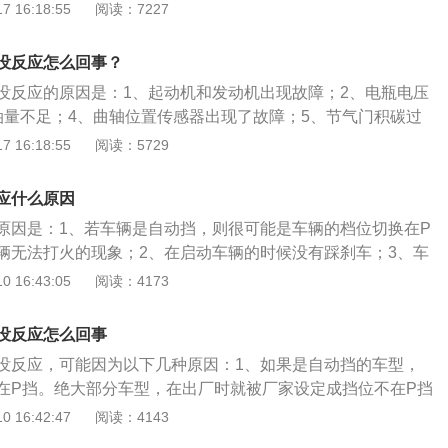
挡时点火，汽车前窜，发生意外。方向盘锁死：这是汽车的一种
 16:18:55
阅读：7227
辆熄火后转动了方向盘，汽车电脑会认为车辆存在被盗情况，
。此时不但不能点火，方向盘也无法转动，需要解锁以后才能
没反应怎么回事？
没反应的原因是：1、起动机和发动机出现故障；2、电瓶电压
油量不足；4、曲轴位置传感器出现了故障；5、节气门积碳过
现故障；7、挡位挂错。车子电瓶有电打火没反应的处理方法
 16:18:55
阅读：5729
启动汽车，引擎启动后，踩下离合踏板，控制油门避免发动机
油后重新启动；3、牵引启动汽车；4、拨打保险电话，原地等
应什么原因
原因是：1、若车辆是自动挡，则很可能是车辆的档位切换在P
辆无法打火的现象；2、在启动车辆的时候没有踩刹车；3、车
方向盘出现锁死的现象，从而出现打不着火的现象。在日常使
 16:43:05
阅读：4173
辆出现打火没反应的常见原因是车辆的方向盘被锁死，这是车
汽车制造商设计的一种防盗功能；若车辆熄火之后方向盘被转
没反应怎么回事
会自动认为车辆存在被盗的情况；此时，车辆将无法被启动，
没反应，可能因为以下几种原因：1、如果是自动挡的车型，
运转，都会进入锁死的状态；若需要解决锁死状态的方法是，
在P挡。绝大部分车型，在出厂时就被厂家设定成挡位不在P挡
拧动车辆的钥匙。
是为了安全考虑。为了防止挡位在D挡或R挡时点火，汽车前
 16:42:47
阅读：4143
决办法：挡位挂到P挡重新点火。2、没有踩刹车。这种设计同