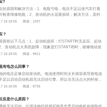
应?
时容易熄火，熄火后难免手忙脚乱，再加上后面的人在催，就
踩刹车时只联通车内电路，所以同样无法启动。解决办法：一
应的原因和解决方法：1、电瓶亏电，电压不足以使汽车打着
续打火，而这种频繁启动发动机的行为也很容易造成电瓶亏
动时踩住刹车即可。3、方向盘锁死的情况是因为车辆在熄火
时检查维修电瓶；2、发动机的火花塞损坏；解决方法，及时
过度放电，影响电瓶使用寿命。3、熄火后拔掉外接设备。现
所以汽车电脑认为车辆存在被盗的现象，启动了防盗系统。解
3、分电器线路损坏；解决方法，到维修厂进行电路排查和维
 16:18:55
阅读：1037
上装有很多的外接设备，比如GPS、空气净化器以及行车记录
一边转动方向盘，一边拧车钥匙启动的方式解决。4、如果汽
坏。解决方法，建议及时更换。手动挡汽车打火的步骤：1、将
都是依靠点烟器进行工作的。有些车型的点烟器熄火后仍然是
匙系统，车辆如果感应不到汽车钥匙的信息，也可能导致汽车
关并向上拧一个卡位，停顿一下让油泵启动，供油电气设备自
果这些外接设备没被断电，势必会消耗电瓶的电量，电瓶也会
法：检修车钥匙是否损坏，可以去专业维修处检测维修。或暂
应？
在空挡的位置并踩住离合器；3、将钥匙再向上拧，听见引擎启
。
原因有以下几点：1、起动机损坏：打START时无反应。起动
匙；4、仪表盘亮起，右手挂挡，左脚松抬离合器踏板，同时
2、发动机点火系统故障：现象是打START档时，能够拖动发
，使车辆平稳起步即可。
机就是不启动。3、发动机供油系统故障：在IG档时，听不到
 16:18:55
阅读：9911
嘟”工作的声音。由于混合气在燃烧占用一定的时间，所以混合
上止的处点火，而应适当提前，使活塞到上止点的时候，混气
瓶有电怎么回事？
，从而使马达获得开大功率。点火时刻一般用点火提前角来表
池的电压足够启动发动机。电池使用时间太长很容易导致电池
，当活塞得上止的时候才点火，混合气的燃烧主要是活塞下走
不足以启动启动机就无法启动引擎。所以当无法点火的时候，
烧过程在容面积增大的情况下，进行，使炽热的气体接触的单
不够还是启动机故障或是其他原因。启动机和电池有没有工作
 16:18:55
阅读：8735
为有效功的热量相对少，最高燃烧压力降低，导致发动机过
，如果启动时机舱内传来“哧哧”的声音，那就代表启动机是有
果点火过早，由于混合气的燃烧完全在压缩过程进行，燃烧压
机和电池电压不够的原因。挡位挂在D挡：挡位挂在D挡上是无
塞得上止点之前就达最大，使活塞受到反洗，发动机作负功，
反应是什么原因？
的自我保护机制，防止点火后汽车的窜动。节气门积碳：节气
降低，并有可能引起爆燃和将转不平稳现象，加速运动的一件
通电无法启动，出现这种症状很可能是负责启动电机的保险丝