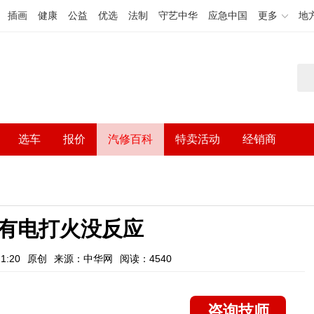
插画
健康
公益
优选
法制
守艺中华
应急中国
更多
地
选车
报价
汽修百科
特卖活动
经销商
有电打火没反应
1:20
原创
来源：中华网
阅读：4540
咨询技师