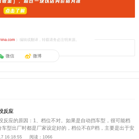
china.com
）编辑或翻译，转载请务必注明来源。
微信
微博
没反应
没反应的原因：1、档位不对。如果是自动挡车型，很可能档
分车型出厂时都是厂家设定好的，档位不在P档，主要是出于安
在D或R档时点火，汽车向前行驶，发生事故。解决方法：换挡
 16:18:55
阅读：1066