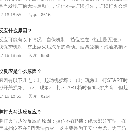
气门开度不够，可燃混合气无法进入气缸内燃烧导致无法启
是当发现车辆无法启动时，切记不要连续打火，连续打火会造
致彻底没电。以下是有电打不了火的其他原因介绍：油量不
 16:18:55
阅读：8616
力来源“汽油”后，自然也就打不着火。汽车档位不对：一般情
挡才是自动挡车启动时的正确档位。如果将档位放在R档或者其
反应什么原因？
不着火，也会造成安全隐患。未加防冻液：如果是冬天特别冷
反应可能有以下情况：自保机制：挡位挂在D挡上是无法点
，可能是防冻液不足造成整个水路被冻住，发动机被冻裂，导
我保护机制，防止点火后汽车的窜动。油泵受损：汽油泵损坏
作，打不着火，并且伤及发动机其他部件。
碳：节气门积碳严重导致节气门的开度不够，可燃混合气无法
 16:18:55
阅读：8598
致无法启动。保养：在汽车平时使用的时候要注意按时保养，
无法启动的现象。对于老化的零件要及时更换。
没反应是什么原因？
因有以下几点：1、起动机损坏：（1）现象1：打START时
开关损坏。（2）现象2：打START档时有”咔哒“声音，但起
电磁开关主触点损坏，或起动机绕组损坏。（3）现象3：打ST
 16:18:55
阅读：8264
“声音”且起动机高速旋转。起动机单向器损坏。2、发动机点火
START档时，能够拖动发动机旋转（100r/min)，但发动机就
电打火马达没反应？
压线（或点火线圈），打SRART时不跳火。3、发动机供油系
电打火马达没反应的原因：挡位不在P挡：绝大部分车型，在
，听不到油箱部位油泵“嘟嘟”工作的声音。
定成挡位不在P挡无法点火，这主要是为了安全考虑。为了防