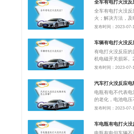
全车有电打火没反
动机。新手刚上路
启动的车型在没有
全车有电打火没反
会一次又一次地连
键启动的车子在启
火；解决方法，及
电，长时间会造成
后转动了方向盘，
更换并定期检查；
发布时间：2023-07-17
在很多车主都在车
决办法：可以通过
修；4、启动机损
仪等，而这些设备
车使用的是智能钥
车钥匙插入点火开
处于通电状态，如
无法启动。解决办
车辆有电打火没反
检；2、确定挡杆
出现一定的损耗。
时先使用备用钥匙
有电打火没反应的
动的声音后松开钥
机电磁开关损坏。
适度踏下油门踏板
动机旋转，但发动
发布时间：2023-07-17
油箱部位油泵“嘟
气不应在压缩行程
汽车打火没反应电
已经得到充分燃烧
电瓶有电不代表电
示。如果点火过晚
的老化，电池电压
过程中完成，即燃
要判断是电池电压
发布时间：2023-07-17
位增大，因而转变
可以通过听声辨别
热，功率下降。如
在工作。排除启动
力急剧升高，当活
车电瓶有电打火没
法点火，这是汽车
不但使马达的功率
电瓶有电但车辆不