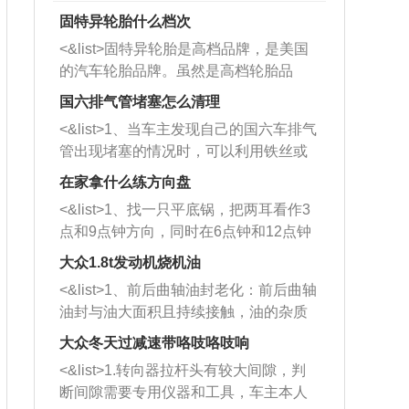
固特异轮胎什么档次
<&list>固特异轮胎是高档品牌，是美国
的汽车轮胎品牌。虽然是高档轮胎品
牌，但是中高低端的轮胎都有生产，这
国六排气管堵塞怎么清理
也是为了更好的开拓市场。
<&list>1、当车主发现自己的国六车排气
管出现堵塞的情况时，可以利用铁丝或
者是细棍，直接将杂物给取出来，如果
在家拿什么练方向盘
堵塞情况比较严重，也可以采取应急措
<&list>1、找一只平底锅，把两耳看作3
施。 <&list>2、直接利用木棍将所有的
点和9点钟方向，同时在6点钟和12点钟
杂物推到排气管里面的位置处，然后将
方向做一个标记。 <&list>2、双手握住
三元催化器拆解开，就可以将堵塞的东
大众1.8t发动机烧机油
平底锅两耳，然后往左打半圈、一圈、
西取出来。但如果是因为积碳过多引起
<&list>1、前后曲轴油封老化：前后曲轴
一圈半的练习，往右同样也要打相同的
的堵塞，就需要将三元催化器泡在草酸
油封与油大面积且持续接触，油的杂质
圈数。 <&list>3、最后强调要反复练
中进行清洗。 <&list>3、也可以利用清
和发动机内持续温度变化使其密封效果
习，这样就可以形成肌肉记忆，在真实
大众冬天过减速带咯吱咯吱响
洗剂对堵塞的情况得到解决，将清洗剂
逐渐减弱，导致渗油或漏油。<&list>2、
驾驶车辆时，不需要记忆也能打好方
放在燃油箱中，与燃油混合后，车辆启
<&list>1.转向器拉杆头有较大间隙，判
活塞间隙过大：积碳会使活塞环与缸体
向。
动时，就可以和汽油一起进入到燃烧
断间隙需要专用仪器和工具，车主本人
的间隙扩大，导致机油流入燃烧室中，