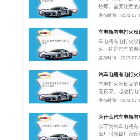
门积碳严重导致节
和轴承的损坏。
烧坏。需要注意的
动。
成电瓶持续放电导
发布时间：2023-07-17
足：当汽车没有动
况下，P挡或者N
车电瓶有电打火没
他档位，不仅是打
车电瓶有电打火没
的情况下打不着火
火，这是汽车的自
致汽车水泵无法运
导致无法泵油。积
发布时间：2023-07-17
进入气缸内燃烧导
这样才能尽量避免
汽车电瓶有电打火
有电打火没反应的原
无反应。起动机电磁
动机不转。起动机
发布时间：2023-07-17
ART档时有”咔哒
系统故障：现象是打
为什么汽车电瓶有
是不启动。拔下高
以下为汽车电瓶有
统故障：在IG档时
出厂时就被厂家设