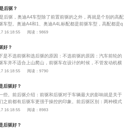
失造成的耗油量也比前驱低。
单，省略了传动轴装置，车身重量减轻不少。缺点：容易出现
还是后驱？
要承担驱动还要转向，轮胎容易磨损。2、后驱车优点：操控
不是后驱，奥迪A4车型除了前置前驱的之外，再就是个别的高配
动，前轮专注转向，这样转向时反应更敏捷；前后重力均匀，
驱车型。奥迪A4和1、奥迪A4L标配都是前驱车型，高配都是q
定性和平顺性，有利于轮胎使用寿命。缺点：成本较高，空间
型。奥迪品牌的车要么前驱要么四驱，没有后驱的车型。2、奥迪为
 16:18:55
阅读：9869
坐舒适性；容易出现转向过度现象；由于动力要多经过传动轴
稳定，都采用了顺置发动机，或者称为纵置发动机。优势是动
耗比前驱车大。
车型做了充分的预留空间。缺点是经济性差，由于发动机在
驱好？
所以变速箱会入侵驾驶室内空间。并且结构复杂，因为动力输
下是不选前驱和选后驱的原因：不选前驱的原因：汽车前轮的
角，所以动力输出时需要改变输出的角度。
驱车并不适合上山爬山，前驱车在设计的时候，不管发动机横
重心都在车头两侧，与驱动轮的位置很近，传动距离短。前驱
 16:18:55
阅读：9790
传输动力，动力损耗降低，从而使得传动效率提高，动力得以
因：后驱其实是一种最合理的驱动方式，后驱车的后轮负责驱
是后驱好？
只负责转向。后轮驱动是一种传统的驱动形式，形象地说就
一些。前后驱介绍：前驱和后驱对于车辆最大的影响就是关于
进。一般操控性好，因为一些组件从前部移到后部，这样大大地
们之前都有后驱车更强于操控的印象。前后驱区别：两种模式
性和操控性。
速过弯时，由于前驱车辆车头重量更重，并且前轮在提供动力
 16:18:55
阅读：8983
，所以很容易就出现转向不足的情况，而后驱车因为重量主要
成甩尾的现象，也就是所谓的转向过度。直线加速状态下，前
是后驱好？