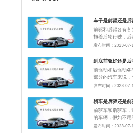
车子是前驱还是后
前驱和后驱各有各
拖着后轮行驶，后
就是发动机在车辆
发布时间：2023-07-17
可以理解为发动机
1、前驱车造价便
到底前驱好还是后
使得车辆的油耗更
前驱动和后驱动各
车的舒适性。2、
部分的汽车来说，
动方式和造价综合
部分7辆及小型卡
发布时间：2023-07-17
配较前驱车要合理
说，前驱比较轻灵
了在过弯的时候容
力更强，在处理几
坡的时候，由于前
轿车是后驱还是前
车的驾驶操作，前
加生产成本，从而
前驱车和后驱车，
操作不少，后驱动
车内地板有凸起，
的车辆，假如不用
车身的稳定性和平
程度上增加了油耗
用，要求油耗经济
发布时间：2023-07-17
选择后驱的驾驶优
格便宜，因为大多