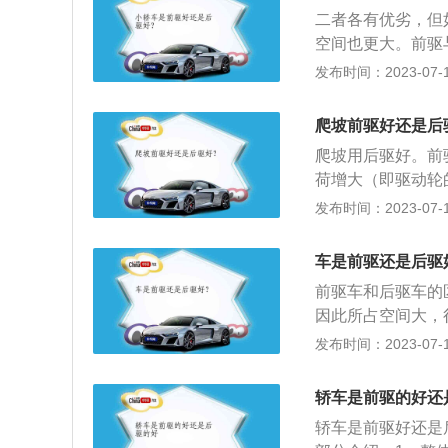
驱和后驱的区别，
二者各有优劣，但
不足的情况，所以
空间也更大。前驱
上摩擦，车辆可以
被前轮拉着走。后
发布时间：2023-07-17
车优缺点：优点：
乘坐舒适；前驱车
爬坡前驱好还是后
少。缺点：容易出
爬坡用后驱好。前
驱车优缺点：优点
荷增大（即驱动轮
更敏捷；前后重力
驱车的部分介绍：
发布时间：2023-07-17
命。缺点：成本较
动机动力传至四个
象；由于动力要多
打滑时，其他的驱
车是前驱还是后驱
的布置方式以及驱
前驱车和后驱车的
子，其中直接由发
因此所占空间大，
轮。最基本的分类
很多空间，在车内
发布时间：2023-07-17
类。
高。2、操控性方
由于后轴重，惯性
轿车是前驱的好还
乐趣。3、油耗方
轿车是前驱好还是
率的损失，因此后