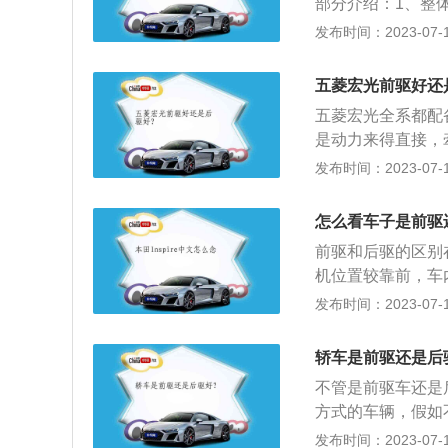
部分介绍：1、整
据自身需求选择。
后驱的耗油量很厉
发布时间：2023-07-17
面的座位空间可能
动轴，如果一辆车
五菱宏光前驱好还
转向很难控制。
五菱宏光全系都配
是动力来得直接，
性比前驱的差一些
发布时间：2023-07-17
后驱高，不管是发
因此横置发动机的
怎么看车子是前驱
低了制造成本和技
前驱和后驱的区别
间。3、相对于前
机位置较靠前，车
前轮要大很多，这
2、车头车尾轻重
发布时间：2023-07-17
驱车后轮直接提供
（2）后驱车车头
相同的情况下，后
（1）如遇到陡坡
比后驱车低很多，
轿车是前驱还是后
对靠后，不易在上
不管是前驱车还是
比较常见的驱动型
方式的车辆，假如
驱动型式。
用，要求油耗经济
发布时间：2023-07-17