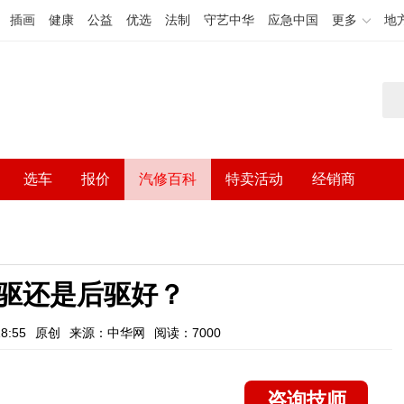
插画
健康
公益
优选
法制
守艺中华
应急中国
更多
地
选车
报价
汽修百科
特卖活动
经销商
驱还是后驱好？
8:55
原创
来源：中华网
阅读：7000
咨询技师