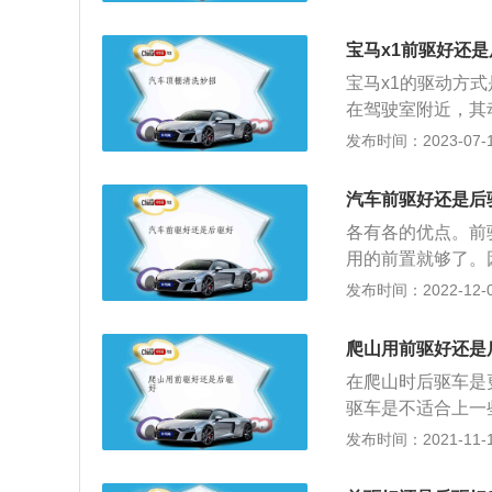
如下：1、前驱车
大，后排乘坐舒适
宝马x1前驱好还
量减轻不少。2、
宝马x1的驱动方
向，轮胎容易磨损
在驾驶室附近，其
向，这样转向时反
对驾驶员造成工作
发布时间：2023-07-17
有利于轮胎使用寿
力性能讲，前驱可
适性；容易出现转
扭，后动驱的汽车
前驱车大。
汽车前驱好还是后
减速器中的从动齿
各有各的优点。前
用的前置就够了。
前置，所以车头重
发布时间：2022-12-07
较轻，车尾较重，
箱连接，然后动力
爬山用前驱好还是
失，有助于降低油
在爬山时后驱车是
本。前驱动车可以
驱车是不适合上一
驱动部件。例如，
轮驱动的，前轮驱
发布时间：2021-11-10
间位置而不用伸开
大车内的空间。一
中在车身前方，所
驱的。一般的四驱