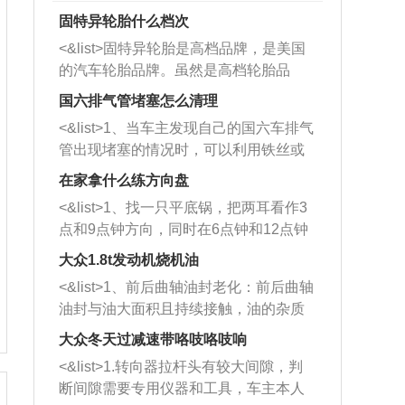
固特异轮胎什么档次
<&list>固特异轮胎是高档品牌，是美国
的汽车轮胎品牌。虽然是高档轮胎品
牌，但是中高低端的轮胎都有生产，这
国六排气管堵塞怎么清理
也是为了更好的开拓市场。
<&list>1、当车主发现自己的国六车排气
管出现堵塞的情况时，可以利用铁丝或
者是细棍，直接将杂物给取出来，如果
在家拿什么练方向盘
堵塞情况比较严重，也可以采取应急措
<&list>1、找一只平底锅，把两耳看作3
施。 <&list>2、直接利用木棍将所有的
点和9点钟方向，同时在6点钟和12点钟
杂物推到排气管里面的位置处，然后将
方向做一个标记。 <&list>2、双手握住
三元催化器拆解开，就可以将堵塞的东
大众1.8t发动机烧机油
平底锅两耳，然后往左打半圈、一圈、
西取出来。但如果是因为积碳过多引起
<&list>1、前后曲轴油封老化：前后曲轴
一圈半的练习，往右同样也要打相同的
的堵塞，就需要将三元催化器泡在草酸
油封与油大面积且持续接触，油的杂质
圈数。 <&list>3、最后强调要反复练
中进行清洗。 <&list>3、也可以利用清
和发动机内持续温度变化使其密封效果
习，这样就可以形成肌肉记忆，在真实
大众冬天过减速带咯吱咯吱响
洗剂对堵塞的情况得到解决，将清洗剂
逐渐减弱，导致渗油或漏油。<&list>2、
驾驶车辆时，不需要记忆也能打好方
放在燃油箱中，与燃油混合后，车辆启
<&list>1.转向器拉杆头有较大间隙，判
活塞间隙过大：积碳会使活塞环与缸体
向。
动时，就可以和汽油一起进入到燃烧
断间隙需要专用仪器和工具，车主本人
的间隙扩大，导致机油流入燃烧室中，