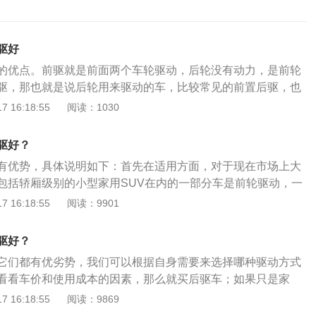
驱好
的优点。前驱就是前面两个车轮驱动，后轮没有动力，是前轮
驱，那也就是说后轮用来驱动的车，比较常见的前置后驱，也
前面，动力通过一根传动轴传给后轮后驱适合激烈驾驶。前驱
 16:18:55
阅读：1030
拉车，后驱可以理解为发动机推车。前驱车和后驱车的区别：
宜、结构相对简单、动力的传输效率高、车身相对要轻，从而
驱好？
低、用车更加经济。而且前驱车的内部空间也更大，能提升整
有优势，具体说明如下：首先在适用方面，对于现在市场上大
后驱车的造价稍贵一点，但操控灵活，扭力大。后驱车由于驱
包括轿厢级别的小型家用SUV在内的一部分车是前轮驱动，一
考虑，一般只用在SUV、跑车、中高级轿车上。其前后重量分
车采用后轮驱动。动力的区别显而易见，对于日常的一代来
 16:18:55
阅读：9901
得多。3、前驱车的前轮既要负责驱动还得用来转向，车速快
活，在同一排放量下雪地漂移而上坡的前驱不如后驱。后驱动
易出现转向不足，从而一定程度上限制了车辆的操控性能，爬
个重荷和陡坡的冰雪路面时显得更优越。另外，关于前后驱动
面比较重还容易出现打滑的情况。4、后驱车复杂的结构会增
驱好？
驱动车的前轮不仅要负责转向，还必须保持动力输出，因此其
提升车价，所以后驱车的价格往往比较高，再就是传动轴会使
它们都有优劣势，我们可以根据自身需要来选择哪种驱动方式
分行业明确，负荷接近50：50的完美比例，极速曲线的情况下
影响了空间和舒适性，动力传输过程中的损耗更多，又在一定
看看车价和使用成本的因素，那么就买后驱车；如果只是家
衡性比前驱动表现得更好。因此，一些高级车为了突出动力，
。
性较好、空间较大，那么就要选前驱车。1、前驱车优点：价
 16:18:55
阅读：9869
势。此外，后驱车具有更复杂的传动部件，成本较高，空间利
数家用车都是前驱车；车内空间大，后排乘坐舒适；前驱车的