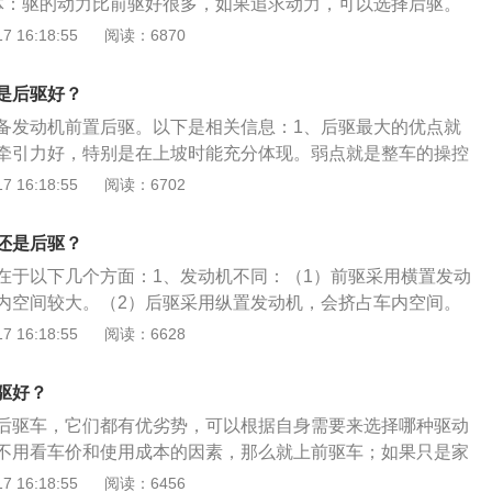
体：驱的动力比前驱好很多，如果追求动力，可以选择后驱。
害。前驱的发动机在前面，会听到发动机运转的声音。后驱后
 16:18:55
阅读：6870
会比前驱狭窄一点。2、控制程度：前置后驱，其中间还有传
后排中部凸出，那有可能就是前置后驱车。前驱的车因为车轮
是后驱好？
备发动机前置后驱。以下是相关信息：1、后驱最大的优点就
牵引力好，特别是在上坡时能充分体现。弱点就是整车的操控
，传动效率也没有前驱车高。2、前驱的车辆其传动效率要比
 16:18:55
阅读：6702
动机横置还是纵置其重心都偏向与前轴，加上转向也在前轴，
传动效率最高，操控性也好。前置前驱不需要安装传动轴，降
还是后驱？
术难度，同时还能减轻车辆自重，为后排提供更多的乘坐空
在于以下几个方面：1、发动机不同：（1）前驱采用横置发动
驱车而言，后驱车的牵引力更大，当加速时，后轮承担重量比
内空间较大。（2）后驱采用纵置发动机，会挤占车内空间。
样更不容易打滑，因此后驱的加速性能会比前驱的好很多。后
不同：（1）前驱车车头重车尾轻，急转弯容易出现转向不足。
 16:18:55
阅读：6628
充沛动力，前轮只负责转向提供横向力即可，这样即使在重心
轻车尾重，急转弯容易出现转向过度。3、重心角度不同：
驱车的前轮能获得更多的横向抓地力，因此前驱车的极限值要
，前驱车重心角度在前面，容易在上坡时打滑。（2）后驱车相
利用惯性漂移也是后驱车的专属。
驱好？
坡时打滑。4、前悬不同：（1）前驱车型前悬较长，轿车属于
后驱车，它们都有优劣势，可以根据自身需要来选择哪种驱动
式。（2）后驱车型前悬相对较短，大、中型客车属于常见的
不用看车价和使用成本的因素，那么就上前驱车；如果只是家
性较好、空间较大，那么就选前驱车。前驱车和后驱车的优劣
 16:18:55
阅读：6456