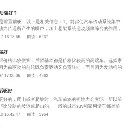
优点：价格便宜，因为大多数家用车都是前驱车；车内空间
；前驱车的机械组件少而且简单，省略了传动轴装置，车身重
是后驱好？
前驱车缺点：容易出现转向不足，前轮既要承担驱动还要转
式是前置前驱，以下是相关信息：1、前驱使汽车传动系统集中
。3、后驱车优点：操控性好，后轮负责驱动，前轮专注转
动力传递所产生的噪声，加上悬架系统运动频率综合的作用，
应更敏捷；前后重力均匀，因此具有良好的稳定性和平顺性，
环境污染和身体伤害，因此驾驶室的内饰成本较高。2、从动
 16:18:55
阅读：6237
命。4、后驱车缺点：成本较高，空间利用不便，影响乘坐舒
以获得较大的驱动力。因为，主减速器的作用主要是降速增
向过度现象；由于动力要多经过传动轴一步，所以动力损耗比
一般可以将主减速器布置得与变速箱、发动机较远些，因此主
驱好
轮分布圆可以设计得大一些，获得较大的传动比。
驱价格比较便宜，后驱基本都是价格比较高的高端车。选择家
因为前驱动的前轮既负责驱动又负责转向，而且因为发动机的
，车尾轻，所以急转弯时容易转向不足。后驱正好相反。车头
 17:00:05
阅读：4862
转弯时容易转向过度，即甩尾。前驱动的特点：发动机与变速
通过左右传动轴直接输出到前轮，可以减少不必要的动力损
后驱好
耗。发动机和传动部件都集中在车身前部，可以节省维修成
更好的，爬山或者爬坡时，汽车前轮的抓地力会变弱，所以前
腾出宝贵的车厢空间，因为它没有连接到传动轴和后轮的其他
些比较陡的坡道或爬山的。一般的城市suv和家用轿车都是前
本田思域的后排座椅中间是一个完全平坦的平台，可以坐在中
动汽车的发动机和变速箱一般是横置的，这样可以降低成本扩
 16:42:47
阅读：3954
双脚，从而提高乘坐舒适性。缺点：由于整个车主的重量都集
般的硬派越野车都是四驱的，高性能轿车或运动型轿车都是后
以在高速转弯时很容易出现转向不足。具体表现就是高速转弯
车和后驱车发动机都是纵置的，并且有些越野车是有分动箱