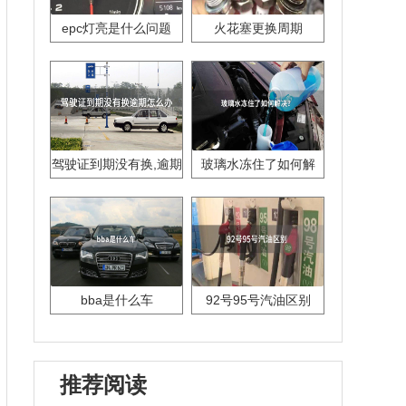
epc灯亮是什么问题
火花塞更换周期
驾驶证到期没有换,逾期
玻璃水冻住了如何解
怎么办??
决？
bba是什么车
92号95号汽油区别
推荐阅读