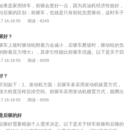
在车辆加速过程中，由于车身重心迅速后移，前轮出现抓地力
如果是家用轿车，前驱会更好一点，因为其油耗经济性较好，
前驱车经常会出现打滑现象，后驱则是被后轮被死死地按在地
与后驱的区别：前驱车，也就是只有前轮负责驱动，这时车子
获得更快的加速度。
驱车，就是后面轮子负责驱动，车子是被后轮推着走的。前驱
 16:18:55
阅读：8249
价格便宜，因为大多数家用车都是前驱车；车内空间大，后排
的机械组件少而且简单，省略了传动轴装置，车身重量减轻不
驱好？
现转向不足，前轮既要承担驱动还要转向，轮胎容易磨损。后
驱车上坡时驱动轮附着力会减小，后驱车爬坡时，驱动轮的负
：操控性好，后轮负责驱动，前轮专注转向，这样转向时反应
的附着压力增大），其牵引性能比前驱车优越。以下是关于四
均匀，因此具有良好的稳定性和平顺性，有利于轮胎使用寿
1、定义：四驱车是有前后差速联动四轮驱动的汽车，因为发
 16:18:55
阅读：6939
高，空间利用不便，影响乘坐舒适性；容易出现转向过度现
轮胎，所以四轮都可发力，普通两驱车当其中的一只驱动车轮
经过传动轴一步，所以动力损耗比前驱车大。
动车轮也会失去动力。2、驱动形式：驱动形式，是指发动机
好？
动轮的数量、位置的形式。一般的乘用车都有前、后两排轮
区别如下：1、发动机方面：后驱车多采用发动机纵置方式，
动机驱动转动，从而推动(或拉动)汽车前进的轮子就是驱动
很大程度压榨后排空间。前驱车采用发动机横置方式，能腾出
标准是按照驱动轮的数量，可分为两轮驱动和四轮驱动两大
空间也不会看见有凸起的传动轴，因此后排乘坐舒适性明显提
 16:18:55
阅读：6935
面：前驱车前轮需要负责转向和驱动，负担比较大。后驱车则
大，容易出现甩尾情况。前驱车稳定性更高，后驱车更有操控
是后驱的好
面：后驱车由于有传动轴，还增加了差速器，存在动力损失效
后驱好需要根据个人需求决定。以下是关于轿车前驱和后驱的
驱车比前驱车要更加耗油。关于前驱车和后驱车，建议用户根