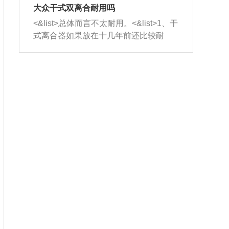
室，最后形成废气排出，就可以让三元
无法制作，需要将车辆送到修理厂或4s
造成烧机油。<&list>3、机油粘度。使用
大众干式双离合耐用吗
催化器得到清洗，排气管堵塞的情况就
店；<&list>2.车辆半轴套管防尘罩破
机油粘度过小的话，同样会有烧机油现
<&list>总体而言不太耐用。<&list>1、干
能够得到解决。
裂，破裂后会出现漏油现象，使半轴磨
象，机油粘度过小具有很好的流动性，
式离合器如果放在十几年前还比较耐
损严重，磨损的半轴容易损坏，产生异
容易窜入到气缸内，参与燃烧。<&list>
用，但是由于现在的汽车发动机动力输
响；<&list>3.稳定器的转向胶套和球头
4、机油量。机油量过多，机油压力过
出越来越高，使得干式离合器散热不足
老化，一般是使用时间过长造成的。解
大，会将部分机油压入气缸内，也会出
的缺陷也逐渐暴露出来。<&list>2、由于
决方法是更换新的质量好的转向橡胶套
现烧机油。<&list>5、机油滤清器堵塞：
干式双离合的工作环境暴露在空气中，
和球头。
会导致进气不畅，使进气压力下降，形
而离合器的散热也是通离合器罩上面的
成负压，使机油在负压的情况下吸入燃
几个小孔来进行散热。但是在行驶过程
烧室引起烧机油。<&list>6、正时齿轮或
中变速箱需要换挡，就不得不使得离合
链条磨损：正时齿轮或链条的磨损会引
器频繁工作。<&list>3、长时间的低速行
起气阀和曲轴的正时不同步。由于轮齿
驶以及过于频繁的启停，导致离合器的
或链条磨损产生的过量侧隙，使得发动
温度不断升高，而低速行驶时空气流动
机的调节无法实现：前一圈的正时和下
效率不高，无法将离合器中的热量有效
一圈可能就不一样。当气阀和活塞的运
的带走，导致离合器内部的温度不断升
动不同步时，会造成过大的机油消耗。
高，加速离合器的磨损。
解决方法：更换正时齿轮或链条。<&list
>7、内垫圈、进风口破裂：新的发动机
设计中，经常采用各种由金属和其他材