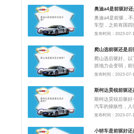
用率变小，动力损
机械组件少而且简
奥迪a4是前驱好
转向不足，前轮既
奥迪a4是前驱，
性好，后轮负责驱
车型，之前有国四
因此具有良好的稳
uattro四驱车
发布时间：2023-07-17
利用不便，影响乘
了使车辆的重心更
一步，所以动力损
力偏大，并给四驱
爬山选前驱还是后
前，变速箱在后，
爬山选后驱好。以
出方向与轮轴成直
抓地力会变弱，前
置还是纵置，它的
发布时间：2023-07-17
车不用传送轴分散
加强。选后驱的原
斯柯达昊锐前驱还
动汽车前进，前轮
斯柯达昊锐后驱好
是“推”着车辆前
汽车的操纵性，人
改善了汽车的平衡
过弯的表现，在快
发布时间：2023-07-17
的同时还负责转向
在车尾，则容易造
小轿车是前驱好还