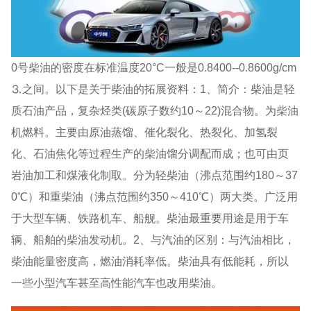
0号柴油的密度在标准温度20°C一般是0.8400--0.8600g/cm
⒊之间。以下是关于柴油的拓展资料：1、简介：柴油是轻
质石油产品，复杂烃类(碳原子数约10～22)混合物。为柴油
机燃料。主要由原油蒸馏、催化裂化、热裂化、加氢裂
化、石油焦化等过程生产的柴油馏分调配而成；也可由页
岩油加工和煤液化制取。分为轻柴油（沸点范围约180～37
0℃）和重柴油（沸点范围约350～410℃）两大类。广泛用
于大型车辆、铁路机车、船舰。柴油最重要用途是用于车
辆、船舶的柴油发动机。2、与汽油的区别：与汽油相比，
柴油能量密度高，燃油消耗率低。柴油具有低能耗，所以
一些小型汽车甚至高性能汽车也改用柴油。