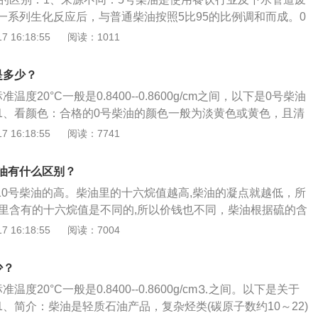
合格的0号柴油，有油腻味或刺激性气味，若发现有臭味时，多
一系列生化反应后，与普通柴油按照5比95的比例调和而成。0
颜色。合格的0号柴油的颜色一般为淡黄色或黄色，且清澈、透
蒸馏、催化裂化、热裂化、加氢裂化、石油焦化等过程生产的
 16:18:55
阅读：1011
油浑浊或黑色、无色时，多为不合格。3、测密度。常温下，0
（还需经精制和加入添加剂）；由原油、页岩油等经直馏或裂
82---0.85左右，若密度太高，则说明该柴油干点过高，发动机
、对环境的影响不同：5号生物柴油可降低重金属及细颗粒物等
容易燃烧不完、冒黑烟、积碳，若太低，则说明该柴油的低碳
是多少？
0%以上，氮氧化物净化效率达80%。0号柴油含较多的杂质，
常工作过程容易产生爆震、机械加速无力或闪点过低。可以通
度20°C一般是0.8400--0.8600g/cm之间，以下是0号柴油
产生烟尘，造成空气污染。柴油燃烧后产生的烟灰可能有致癌
在使用过程中发现上述现象时，可以初步判别该柴油质量有问
1、看颜色：合格的0号柴油的颜色一般为淡黄色或黄色，且清
大小不同：5号生物柴油目前只在部分城市小范围使用，将会不
类，轻柴油和重柴油，标号有：轻柴油有5、0、-10、-20、-
0号柴油浑浊或黑色、无色时，多为不合格。2、闻味道：合格
 16:18:55
阅读：7741
规模。0号柴油属于普通柴油，0号柴油目前使用广泛。4、适
号，重柴油有10、20、30三个牌号。相关介绍：1、柴油优点：高
腻味或刺激性气味，若发现有臭味时，多为不合格。3、看密
柴油适合于气温在8度以上时使用，温度在4度以上时选用0号柴
省油，柴油需求量增长速度大于汽油。柴油机较汽油机热效率
计检测，常温下，0号柴油的比重为0.85左右，若密度太高，则
：5号柴油比0号柴油便宜。
柴油有什么区别？
单耗低，比较经济，故应用日趋广泛。2、用途：它主要作为
高，发动机在正常工作过程中容易燃烧不完、冒黑烟、积碳；
、内燃机车及土建、挖掘机、装载机、渔船、柴油发电机组和
-10号柴油的高。柴油里的十六烷值越高,柴油的凝点就越低，所
油的低碳成分过多，机械正常工作过程容易产生爆震、机械加
是柴油汽车、拖拉机等柴油发动机燃料。
柴油里含有的十六烷值是不同的,所以价钱也不同，柴油根据硫的含
。
一级品和合格品。以下是相关介绍：1、柴油：柴油最重要的
 16:18:55
阅读：7004
船舶的柴油发动机。与汽油相比，柴油能量密度高，燃油消耗
能耗，所以一些小型汽车甚至高性能汽车也改用柴油。2、凝
少？
规定的试验条件下，被冷却的试样油面不再移动时的最高温度,
度20°C一般是0.8400--0.8600g/cm⒊之间。以下是关于
和冷滤点是表征柴油低温使用性能的重要指标。
、简介：柴油是轻质石油产品，复杂烃类(碳原子数约10～22)