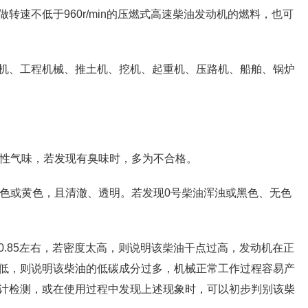
速不低于960r/min的压燃式高速柴油发动机的燃料，也可
机、工程机械、推土机、挖机、起重机、压路机、船舶、锅炉
激性气味，若发现有臭味时，多为不合格。
黄色或黄色，且清澈、透明。若发现0号柴油浑浊或黑色、无色
--0.85左右，若密度太高，则说明该柴油干点过高，发动机在正
低，则说明该柴油的低碳成分过多，机械正常工作过程容易产
计检测，或在使用过程中发现上述现象时，可以初步判别该柴