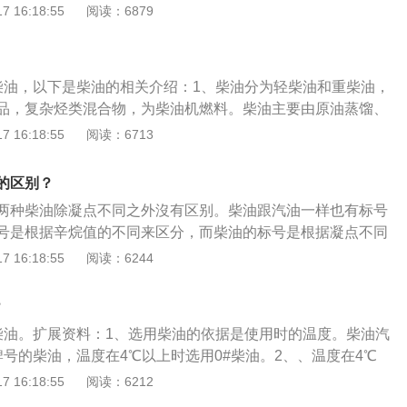
燃料。主要由原油蒸馏、催化裂化、热裂化、加氢裂化、石油
 16:18:55
阅读：6879
柴油馏分调配而成；也可由页岩油加工和煤液化制取。分为轻
80～370℃）和重柴油（沸点范围约350～410℃）两大类。
、铁路机车、船舰。柴油最重要用途是用于车辆、船舶的柴油
柴油，以下是柴油的相关介绍：1、柴油分为轻柴油和重柴油，
油的区别：与汽油相比，柴油能量密度高，燃油消耗率低。柴
品，复杂烃类混合物，为柴油机燃料。柴油主要由原油蒸馏、
以一些小型汽车甚至高性能汽车也改用柴油。
、加氢裂化、石油焦化等过程生产的柴油馏分调配而成。2、
 16:18:55
阅读：6713
车辆、铁路机车、船舰，主要用作柴油机的液体燃料，柴油具
的环保特性，其作为拖拉机、大型汽车、内燃机车及土建、挖
油的区别？
船、柴油发电机组和农用机械的动力，是柴油汽车、拖拉机等
柴油两种柴油除凝点不同之外沒有区别。柴油跟汽油一样也有标号
号是根据辛烷值的不同来区分，而柴油的标号是根据凝点不同
柴油有10、5、0、-10、-20、-30、-50七种。重柴油有1
 16:18:55
阅读：6244
种。以下是柴油相关介绍：1、轻柴油关键由碳十五至碳二十四的烃
柴油发动机汽车和拖拉机的燃料。轻柴油具有足够的粘度可以
？
分雾化。2、重柴油大多数用于转速较低的柴油发动机，转速
柴油。扩展资料：1、选用柴油的依据是使用时的温度。柴油汽
就可以用重柴油来当燃料。
牌号的柴油，温度在4℃以上时选用0#柴油。2、、温度在4℃
#柴油，温度在-5℃到-14℃时选用-20#柴油。温度在-14℃到-2
 16:18:55
阅读：6212
柴油。3、选用柴油的牌号如果高于上述温度，发动机中的燃油系