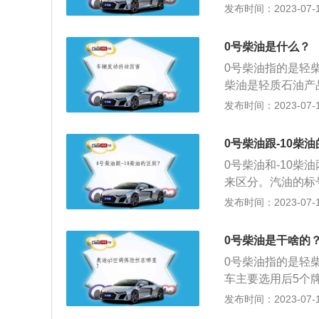
混合物。为柴油机
发布时间：2023-07-17
焦化等过程生产的
柴油（沸点范围约1
0号柴油是什么？
广泛用于大型车辆
0号柴油指的是轻
发动机。2、与汽
柴油是轻质石油产
油具有低能耗，所
催化裂化、热裂化
发布时间：2023-07-17
柴油广泛用于大型
有低能耗、低污染
0号柴油跟-10柴
掘机、装载机、渔
0号柴油和-10
柴油发动机燃料。
来区分。汽油的标
来区分。经常遇见的轻
发布时间：2023-07-17
0、20、30三
类组成大多数用作
0号柴油是干啥的
保证在发动机内充
0号柴油指的是轻
低于每分钟一千转
车主要选用后5个
到-5℃时选用-10
发布时间：2023-07-17
9℃时选用-35#