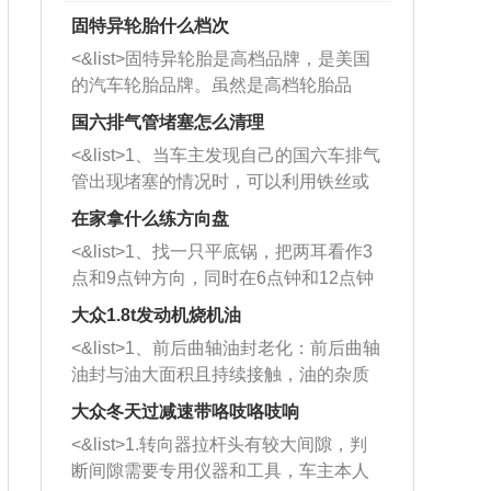
固特异轮胎什么档次
<&list>固特异轮胎是高档品牌，是美国
的汽车轮胎品牌。虽然是高档轮胎品
牌，但是中高低端的轮胎都有生产，这
国六排气管堵塞怎么清理
也是为了更好的开拓市场。
<&list>1、当车主发现自己的国六车排气
管出现堵塞的情况时，可以利用铁丝或
者是细棍，直接将杂物给取出来，如果
在家拿什么练方向盘
堵塞情况比较严重，也可以采取应急措
<&list>1、找一只平底锅，把两耳看作3
施。 <&list>2、直接利用木棍将所有的
点和9点钟方向，同时在6点钟和12点钟
杂物推到排气管里面的位置处，然后将
方向做一个标记。 <&list>2、双手握住
三元催化器拆解开，就可以将堵塞的东
大众1.8t发动机烧机油
平底锅两耳，然后往左打半圈、一圈、
西取出来。但如果是因为积碳过多引起
<&list>1、前后曲轴油封老化：前后曲轴
一圈半的练习，往右同样也要打相同的
的堵塞，就需要将三元催化器泡在草酸
油封与油大面积且持续接触，油的杂质
圈数。 <&list>3、最后强调要反复练
中进行清洗。 <&list>3、也可以利用清
和发动机内持续温度变化使其密封效果
习，这样就可以形成肌肉记忆，在真实
大众冬天过减速带咯吱咯吱响
洗剂对堵塞的情况得到解决，将清洗剂
逐渐减弱，导致渗油或漏油。<&list>2、
驾驶车辆时，不需要记忆也能打好方
放在燃油箱中，与燃油混合后，车辆启
<&list>1.转向器拉杆头有较大间隙，判
活塞间隙过大：积碳会使活塞环与缸体
向。
动时，就可以和汽油一起进入到燃烧
断间隙需要专用仪器和工具，车主本人
的间隙扩大，导致机油流入燃烧室中，