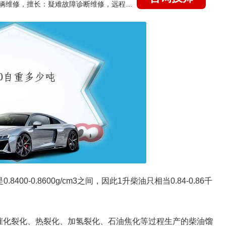
国家认证的汽车维修技师，15年德美日等各系车辆维修，擅长：疑难故障诊断维修，远程维修技术指导
00-0.8600g/cm3之间，因此1升柴油只相当0.84-0.86千
催化裂化、热裂化、加氢裂化、石油焦化等过程生产的柴油馏