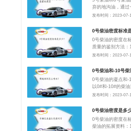
油：1、闻气味。
弃的地沟油，通过
为不合格。2、看
号柴油主要由原油
发布时间：2023-07-17
明。若发现0号柴
柴油馏分调配而成
号柴油的比重为0.
化等过程制得。2
在正常工作过程中
0号柴油密度标准
污染气体排放量1
成分过多，机械正
0号柴油的密度在标准温
它燃烧时也更容易
过密度计检测，或
质量的鉴别方法：
的作用。3、规模
题。柴油标号有两大
澈、透明。若发现
发布时间：2023-07-17
断扩大生产和使用
35、-50六个牌
的0号柴油，有油
用温度不同：5号
速柴油机比汽油机
度：可以通过密度
油。5、价格不同
0号柴油和-10号
高，功率大，燃料
说明该柴油干点过
拖拉机、大型汽车
0号柴油的凝点和
若太低，说明该柴
农用机械的动力，
以0#和-10#的
速无力或闪点过低
量还分为优质品、
发布时间：2023-07-17
用途是用于车辆、
率低。柴油具有低
0号柴油密度是多
点：凝点指油品在
0号柴油的密度在标准温
都以℃表示。凝点
柴油的拓展资料：1