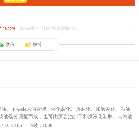
china.com
）编辑或翻译，转载请务必注明来源。
微信
微博
柴油。主要由原油蒸馏、催化裂化、热裂化、加氢裂化、石油
柴油馏分调配而成；也可由页岩油加工和煤液化制取。与汽油
度高，燃油消耗率低。柴油具有低能耗、低污染的环保特性，
 16:18:55
阅读：1086
甚至高性能汽车也改用柴油。0号柴油主要用于燃烧机、压铸
拖拉机、工程机械、推土机、挖机、起重机、压路机、船舶、