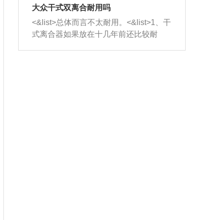
室，最后形成废气排出，就可以让三元
无法制作，需要将车辆送到修理厂或4s
造成烧机油。<&list>3、机油粘度。使用
大众干式双离合耐用吗
催化器得到清洗，排气管堵塞的情况就
店；<&list>2.车辆半轴套管防尘罩破
机油粘度过小的话，同样会有烧机油现
<&list>总体而言不太耐用。<&list>1、干
能够得到解决。
裂，破裂后会出现漏油现象，使半轴磨
象，机油粘度过小具有很好的流动性，
式离合器如果放在十几年前还比较耐
损严重，磨损的半轴容易损坏，产生异
容易窜入到气缸内，参与燃烧。<&list>
用，但是由于现在的汽车发动机动力输
响；<&list>3.稳定器的转向胶套和球头
4、机油量。机油量过多，机油压力过
出越来越高，使得干式离合器散热不足
老化，一般是使用时间过长造成的。解
大，会将部分机油压入气缸内，也会出
的缺陷也逐渐暴露出来。<&list>2、由于
决方法是更换新的质量好的转向橡胶套
现烧机油。<&list>5、机油滤清器堵塞：
干式双离合的工作环境暴露在空气中，
和球头。
会导致进气不畅，使进气压力下降，形
而离合器的散热也是通离合器罩上面的
成负压，使机油在负压的情况下吸入燃
几个小孔来进行散热。但是在行驶过程
烧室引起烧机油。<&list>6、正时齿轮或
中变速箱需要换挡，就不得不使得离合
链条磨损：正时齿轮或链条的磨损会引
器频繁工作。<&list>3、长时间的低速行
起气阀和曲轴的正时不同步。由于轮齿
驶以及过于频繁的启停，导致离合器的
或链条磨损产生的过量侧隙，使得发动
温度不断升高，而低速行驶时空气流动
机的调节无法实现：前一圈的正时和下
效率不高，无法将离合器中的热量有效
一圈可能就不一样。当气阀和活塞的运
的带走，导致离合器内部的温度不断升
动不同步时，会造成过大的机油消耗。
高，加速离合器的磨损。
解决方法：更换正时齿轮或链条。<&list
>7、内垫圈、进风口破裂：新的发动机
设计中，经常采用各种由金属和其他材