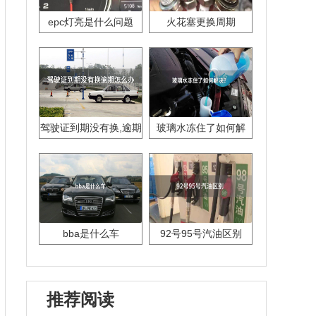
epc灯亮是什么问题
火花塞更换周期
驾驶证到期没有换,逾期
玻璃水冻住了如何解
怎么办??
决？
bba是什么车
92号95号汽油区别
推荐阅读