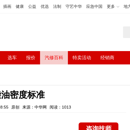
插画
健康
公益
优选
法制
守艺中华
应急中国
更多
地
选车
报价
汽修百科
特卖活动
经销商
柴油密度标准
8:55
原创
来源：中华网
阅读：1013
咨询技师