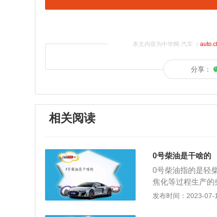
本文内容为中华网·汽车（
auto.
分享：
相关阅读
0号柴油是干啥的
0号柴油指的是轻
焦化等过程生产的
相比，柴油能量密
发布时间：2023-07-17
所以一些小型汽车
机、汽车、货车、