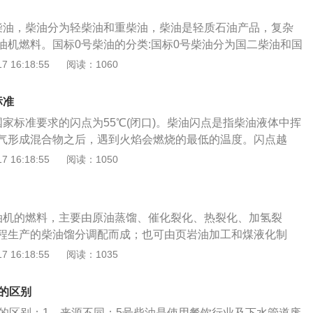
电机组、国产发电机组。以下是对选用柴油的3点介绍：1、选
柴油，柴油分为轻柴油和重柴油，柴油是轻质石油产品，复杂
用时的温度。柴油汽车主要选用后5个牌号的柴油，温度在4℃
油机燃料。国标0号柴油的分类:国标0号柴油分为国二柴油和国
。2、温度在4℃到负5℃时选用—10#柴油，温度在负5℃到负1
0号柴油含硫量低，不腐蚀发电机部件。产品安定性能好，不易
 16:18:55
阅读：1060
柴油。温度在负14℃到负29℃时选用—35#柴油。3、选用柴油
能好，着火迅速，有良好的燃烧性，燃烧完全，不易产生积
述温度，发动机中的燃油系统就可能结蜡，堵塞油路，影响发
油蒸馏、催化裂化、热裂化、加氢裂化、石油焦化等过程生产
标准
成。它也可以由页岩油加工和煤液化制成。可用作压燃式转速
国家标准要求的闪点为55℃(闭口)。柴油闪点是指柴油液体中挥
分的高速柴油机的燃料，也可用作各种柴油机燃烧器的燃料。柴油
气形成混合物之后，遇到火焰会燃烧的最低的温度。闪点越
、铁路机车、船舰，主要用作柴油机的液体燃料，柴油具有低
危险性越大。闪点是可燃性液体贮存，运输和使用的一个安全
 16:18:55
阅读：1050
保特性，其作为拖拉机、大型汽车、内燃机车及土建、挖掘
燃性液体的挥发性指标。闪点低的可燃性液体，挥发性高，容
、柴油发电机组和农用机械的动力，是柴油汽车、拖拉机等柴
差。国标0号柴油含硫量低，不腐蚀发动机部件。稳定性能
有良好蒸发性能，也有良好的燃烧性，不易产生积炭等。0号
油机的燃料，主要由原油蒸馏、催化裂化、热裂化、加氢裂
料，主要由原油蒸馏，加氢裂化，石油焦化，热裂化等过程生
程生产的柴油馏分调配而成；也可由页岩油加工和煤液化制
成。用做转速不低于960r/min的压燃式高速柴油发动机的燃
分为国二柴油和国三柴油2类。国标0号柴油含硫量低，不腐蚀
 16:18:55
阅读：1035
柴油燃烧器的燃料。
安定性能好，不易变质。具有蒸发性能好，着火迅速，有良好
全，不易产生积炭。一般外观为淡黄色液体，较透明清澈、无
油的区别
及金黄。0号柴油在零摄氏度下便会逐渐凝结。如何分辨0号柴
油的区别：1、来源不同：5号柴油是使用餐饮行业及下水管道废