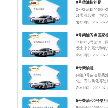
0号柴油指的是
锅炉及各种进口发
0号柴油指的是轻
用柴油的依据是使
烃类混合物，为柴
以上时选用0#柴油
三柴油2类。国标
发布时间：2023-07-17
4℃时选用—20#
变质。具有蒸发性
的牌号如果高于上
炭。柴油主要由原
动机的正常工作。
0号柴油闪点国家
的柴油馏分调配而
合格的0号柴油，
不低于960转/
发出来的蒸汽和氧
广泛用于大型车辆
低，则发生着火的
发布时间：2023-07-17
能耗、低污染的环
指标，同时也是可
机、装载机、渔船
易着火，安全性较
油发动机燃料。
0号柴油是
好，不易变质，具
柴油0号柴油是柴
柴油是柴油机的燃
化、石油焦化等过
产的柴油馏分调配而
取。国标0号柴油
发布时间：2023-07-17
料，也可用做各种
发电机部件。产品
的燃烧性，燃烧完
5号柴油和0号柴
杂质。也有啤酒色
5号柴油和0号柴