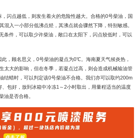
标，闪点越低，则发生着火的危险性越大。合格的0号柴油，国
向其混入一小部分低沸点烃，其沸点就会骤然下降，特别敏感。
无条件，可以取少许柴油，敞口在太阳下，闪点较低时，可以
因此，顾名思义，0号柴油的凝点为0℃。海南夏天气候炎热，
产生太大的影响，但在冬季，若凝点过高，则会造成机械输油管
结蜡时，可以判定该0号柴油不合格。我们亦可以取约200m
盖好、包好，放到冰箱中冷冻1～2小时取出，用量程适当的温度
柴油是否合格。