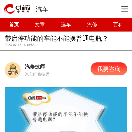
汽车
首页
文章
选车
汽修
百科
带启停功能的车能不能换普通电瓶？
2023-07-17 16:18:55
汽修技师
我要咨询
汽车维修技师