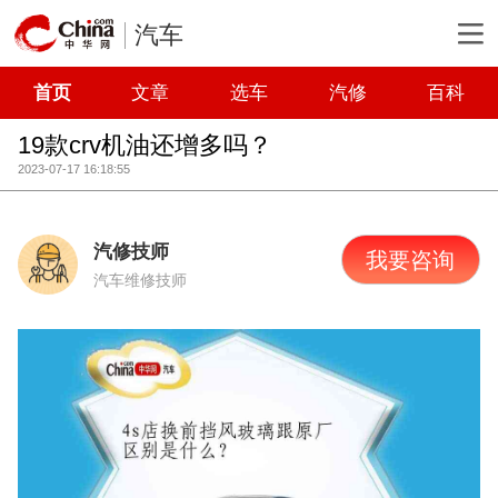
汽车
首页
文章
选车
汽修
百科
19款crv机油还增多吗？
2023-07-17 16:18:55
汽修技师
我要咨询
汽车维修技师