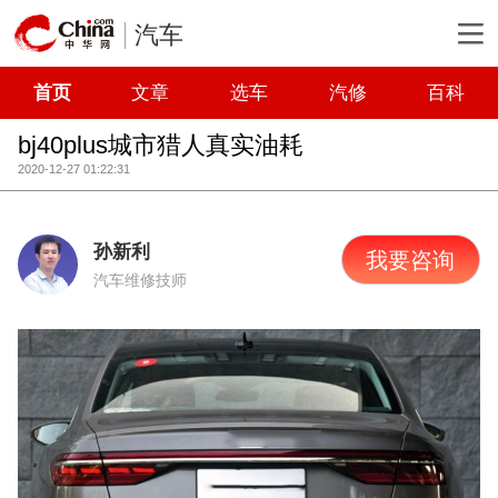
汽车
首页
文章
选车
汽修
百科
bj40plus城市猎人真实油耗
2020-12-27 01:22:31
孙新利
我要咨询
汽车维修技师