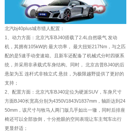
北汽bj40plus城市猎人配置：
1、动力方面：北京汽车BJ40搭载了2.4L自然吸气 发动
机，其拥有105kW的 最大功率， 最大扭矩217Nm，与之匹
配的是5速手动变速箱。且新车还配备了机械式分时四驱系
统，并采用非承载式车身结构。同时， 北京吉普BJ40的后
悬架为五 连杆式非独立式 悬挂，为极限越野提供了更好的
支持；
2、配置方面：北京汽车BJ40定位为硬派SUV，车身尺寸
方面BJ40长宽高分别为4350\/1843\/1837mm，轴距达到24
50mm，该尺寸与牧马人两门版几乎如出一辙，同时后排座
椅还可以全部放倒，十分抢眼的空间表现让车主驾车出行
更显舒适；