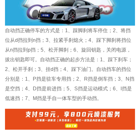
自动挡正确停车的方式是：1、踩脚刹将车停住；2、将挡
位从d挡拉到n挡；3、拉紧手刹熄火；4、踩下脚刹将挡位
从n挡拉到p挡；5、松开脚刹；6、旋回钥匙，关闭电源，
拔出钥匙即可。自动挡正确的起步方法是：1、踩下刹车；
2、松开手刹；3、挂d挡；4、踩下油门。自动挡车的挡位
分别是：1、P挡是驻车专用挡；2、R挡是倒车挡；3、N挡
是空挡；4、D挡是前进挡；5、S挡是运动模式；6、l挡是
低速挡；7、M挡是手自一体车型的手动挡。