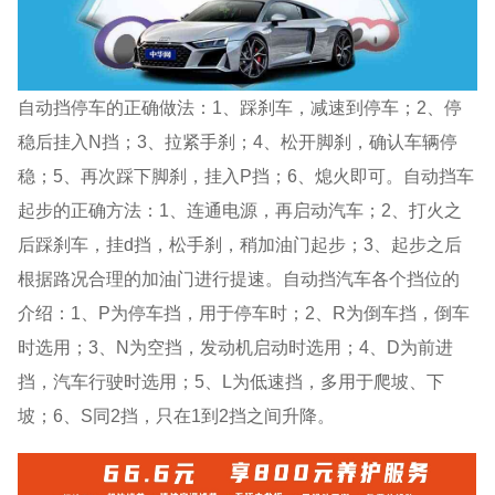
自动挡停车的正确做法：1、踩刹车，减速到停车；2、停
稳后挂入N挡；3、拉紧手刹；4、松开脚刹，确认车辆停
稳；5、再次踩下脚刹，挂入P挡；6、熄火即可。自动挡车
起步的正确方法：1、连通电源，再启动汽车；2、打火之
后踩刹车，挂d挡，松手刹，稍加油门起步；3、起步之后
根据路况合理的加油门进行提速。自动挡汽车各个挡位的
介绍：1、P为停车挡，用于停车时；2、R为倒车挡，倒车
时选用；3、N为空挡，发动机启动时选用；4、D为前进
挡，汽车行驶时选用；5、L为低速挡，多用于爬坡、下
坡；6、S同2挡，只在1到2挡之间升降。