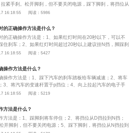
，拉紧手刹。松开脚刹，但不要关闭电源，踩下脚刹，将挡位从
开脚刹，关闭电源。2、有钥匙系列自动挡车正确停车方法是，
 16:18:55
阅读：5986
将挡位从D挡拉到N挡。拉紧手刹，熄火。松开脚刹，但不要关
，将挡位从N挡拉到P挡，松开脚刹，旋回钥匙，关闭电源，拔
时的正确操作方法是什么？
匙一键启动系列自动挡车正确起步方法是，不踩脚刹，连按两
时的正确操作方法是：1、如果红灯时间在20秒以下，可以不
电脑系统开始自检，至少6秒以上。踩下脚刹，按启停键点
踩住刹车；2、如果红灯时间超过20秒以上建议挂N挡，脚踩刹
时间超过30秒以上，也可以挂N挡，但要拉手刹；4、如果红灯
 16:18:55
阅读：5427
直接挂P挡，拉手刹。除了等红绿灯，自动挡汽车还有熄火停
车，这种情况下需要把挡位挂入P挡，因为挂入P挡后变速箱的
确操作方法是什么？
咬合，这样就锁止了汽车的传动部分。正确的停车方式是：先
确操作方法是：1、踩下汽车的刹车踏板给车辆减速；2、将车
挡，然后拉上手刹并松开制动踏板，当车辆停稳后挂入P挡。
；3、将汽车的变速杆置于p挡位；4、向上拉起汽车的电子手
汽车启动键给车辆熄火即可。自动挡车启动步骤是：1、上车插
 16:18:55
阅读：5219
到点火位置，等待系统自检完成；2、将挡位杆从p挡拉到n挡
，启动汽车发动机；4、用脚踩下刹车从n挡拉到d挡位，松开刹
作方法是什么？
可。
作方法是：1、踩脚刹将车停住；2、将挡位从D挡拉到N挡；
、松开脚刹，但不要关闭电源；5、踩下脚刹，将挡位从N挡拉到
刹，按启停键关闭电源。自动挡起步方法是：1、不踩脚刹，连