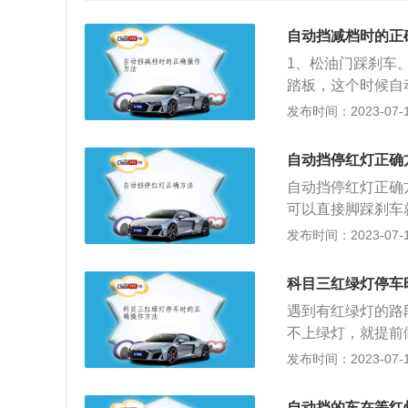
自动挡减档时的正
1、松油门踩刹车
踏板，这个时候自
车辆会配备手动挡
发布时间：2023-07-17
看到M档的上方是
想要升档，只需向
自动挡停红灯正确
手动模式。因为此
自动挡停红灯正确
速，就可以减少刹
可以直接脚踩刹车
手动模式的低档位
免会疲劳，可以选
发布时间：2023-07-17
需要频繁或者长时
热。3、要是如果
需要注意的自动挡
科目三红绿灯停车
情况自动选择合适
遇到有红绿灯的路
不上绿灯，就提前
十米之前，左脚轻
发布时间：2023-07-17
意的是车头不能越
的起步时间。红灯
自动挡的车在等红