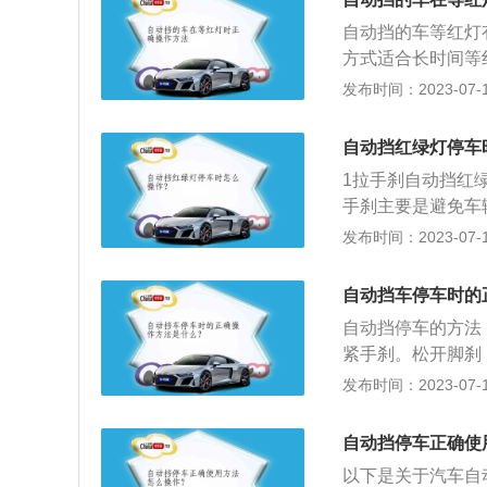
待绿灯。等到最后
自动挡的车等红灯
刹，挂一挡起步。
方式适合长时间等
间就可以挂二挡继
换挡。挂空挡拉手
发布时间：2023-07-17
灯，否则看圆灯；
合挂空挡拉手刹会
得再越过停止线；
自由活动，不用一
能刹不住而越过停
自动挡红绿灯停车
停停的情况。这样
车，要有找交通灯
1拉手刹自动挡红
自动挡的P档其实
手刹主要是避免车
的时候就挂P档。
踩刹车，这种适合
发布时间：2023-07-17
变速箱报废。
自动挡车停车时的
自动挡停车的方法
紧手刹。松开脚刹
刹，关闭电源。2
发布时间：2023-07-17
位从D挡拉到N挡
挡位从N挡拉到P
自动挡停车正确使
以下是关于汽车自