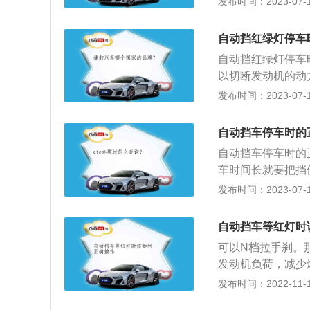
发布时间：2023-07-17
按两下启动键，让
键点火；3、松开
自动挡红绿灯停车
D挡；5、缓慢放
自动挡红绿灯停车
以切断发动机的动
一方法是直接不挂
发布时间：2023-07-17
同车主，停车方法
仍保持在D挡里，
自动挡车停车时的
动启停功能，该功
自动挡车停车时的
时，自动启停装置
车时间长就要把挡
和悬挂造成冲击，
发布时间：2023-07-17
匀时，会造成悬挂
力消失，发动机功
自动挡车等红灯时
或者n挡和手刹来
可以N档拉手刹。
发动机负荷，减少
一些，因为这时候
发布时间：2022-11-15
高与发动机相接的