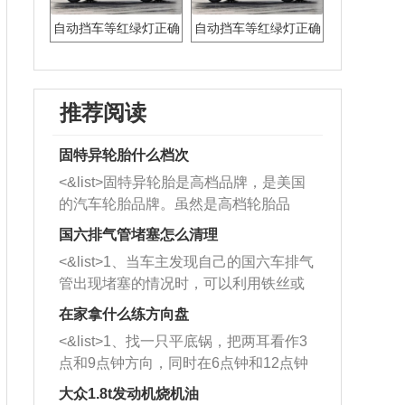
自动挡车等红绿灯正确
自动挡车等红绿灯正确
停车方法
停车方法
推荐阅读
固特异轮胎什么档次
<&list>固特异轮胎是高档品牌，是美国
的汽车轮胎品牌。虽然是高档轮胎品
牌，但是中高低端的轮胎都有生产，这
国六排气管堵塞怎么清理
也是为了更好的开拓市场。
<&list>1、当车主发现自己的国六车排气
管出现堵塞的情况时，可以利用铁丝或
者是细棍，直接将杂物给取出来，如果
在家拿什么练方向盘
堵塞情况比较严重，也可以采取应急措
<&list>1、找一只平底锅，把两耳看作3
施。 <&list>2、直接利用木棍将所有的
点和9点钟方向，同时在6点钟和12点钟
杂物推到排气管里面的位置处，然后将
方向做一个标记。 <&list>2、双手握住
三元催化器拆解开，就可以将堵塞的东
大众1.8t发动机烧机油