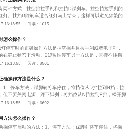
三秒的时候，就可以轻抬离合器，控制车头微微颤动，放下手
有两种方式，挂空挡拉手刹和挂挡D踩刹车。挂空挡拉手刹的
车辆完成起步了，就放离合器，踩油门，提高速度，到路口中
红灯。挂挡D踩刹车适合红灯马上结束，这样可以避免频繁的
续前进了。避免闯红灯的建议：1、有箭头指示灯时看箭头
刹的方法适用于红灯刚亮起或者红灯剩余时间绞长的情况。接
 16:18:55
阅读：1015
2、红灯亮时，车头不得再越过停止线；3、黄灯亮时，车头不
切断发动机动力，刹车手柄会阻止车辆移动，这样右脚就可以
4、绿灯刚闪时，距离近且速度快时，应该通过，因为此时可
直踩刹车。挂D挡踩刹车的方法适用于红灯还有十秒或者走走
止线；距离远或速度慢或路口拥塞时，应该停止；5、城市开
时怎么操作？
可以及时起步，也不用频繁换挡。自动挡等红灯不能在P档。
的习惯。
绿灯停车时的正确操作方法是挂空挡并且拉手刹或者电子刹，
和空档一样，只是比空档多了一个锁止输出轴的机构。等红灯
辆在静止状态下滑动。2短暂性停车另一方法是，直接不挂档
如果后车反应不过来导致追尾，这个锁止机构就会损坏，甚至
短暂性停车。
 16:18:55
阅读：8501
正确操作方法是什么？
：1、停车方法：踩脚刹将车停住，将挡位从D挡拉到N挡，拉
，但不要关闭电源，踩下脚刹，将挡位从N挡拉到P挡，松开脚
、有钥匙系列自动挡车正确停车方法：踩脚刹将车停住，将挡
 16:18:55
阅读：6602
。拉紧手刹，熄火。松开脚刹，但不要关闭电源，踩下脚刹，将
挡，松开脚刹，旋回钥匙，关闭电源，拔出钥匙。
用方法怎么操作？
动挡停车启动的方法：1、停车方法：踩脚刹将车停住，将挡