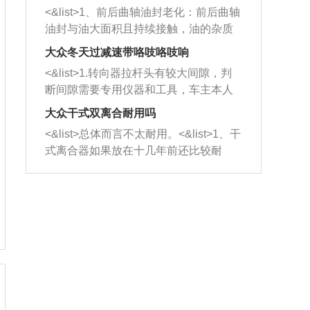
平底锅两耳，然后往左打半圈、一圈、
西取出来。但如果是因为积碳过多引起
<&list>1、前后曲轴油封老化：前后曲轴
一圈半的练习，往右同样也要打相同的
的堵塞，就需要将三元催化器泡在草酸
油封与油大面积且持续接触，油的杂质
圈数。 <&list>3、最后强调要反复练
中进行清洗。 <&list>3、也可以利用清
和发动机内持续温度变化使其密封效果
习，这样就可以形成肌肉记忆，在真实
大众冬天过减速带咯吱咯吱响
洗剂对堵塞的情况得到解决，将清洗剂
逐渐减弱，导致渗油或漏油。<&list>2、
驾驶车辆时，不需要记忆也能打好方
放在燃油箱中，与燃油混合后，车辆启
<&list>1.转向器拉杆头有较大间隙，判
活塞间隙过大：积碳会使活塞环与缸体
向。
动时，就可以和汽油一起进入到燃烧
断间隙需要专用仪器和工具，车主本人
的间隙扩大，导致机油流入燃烧室中，
室，最后形成废气排出，就可以让三元
无法制作，需要将车辆送到修理厂或4s
造成烧机油。<&list>3、机油粘度。使用
大众干式双离合耐用吗
催化器得到清洗，排气管堵塞的情况就
店；<&list>2.车辆半轴套管防尘罩破
机油粘度过小的话，同样会有烧机油现
<&list>总体而言不太耐用。<&list>1、干
能够得到解决。
裂，破裂后会出现漏油现象，使半轴磨
象，机油粘度过小具有很好的流动性，
式离合器如果放在十几年前还比较耐
损严重，磨损的半轴容易损坏，产生异
容易窜入到气缸内，参与燃烧。<&list>
用，但是由于现在的汽车发动机动力输
响；<&list>3.稳定器的转向胶套和球头
4、机油量。机油量过多，机油压力过
出越来越高，使得干式离合器散热不足
老化，一般是使用时间过长造成的。解
大，会将部分机油压入气缸内，也会出
的缺陷也逐渐暴露出来。<&list>2、由于
决方法是更换新的质量好的转向橡胶套
现烧机油。<&list>5、机油滤清器堵塞：
干式双离合的工作环境暴露在空气中，
和球头。
会导致进气不畅，使进气压力下降，形
而离合器的散热也是通离合器罩上面的
成负压，使机油在负压的情况下吸入燃
几个小孔来进行散热。但是在行驶过程
烧室引起烧机油。<&list>6、正时齿轮或
中变速箱需要换挡，就不得不使得离合
链条磨损：正时齿轮或链条的磨损会引
器频繁工作。<&list>3、长时间的低速行
起气阀和曲轴的正时不同步。由于轮齿
驶以及过于频繁的启停，导致离合器的