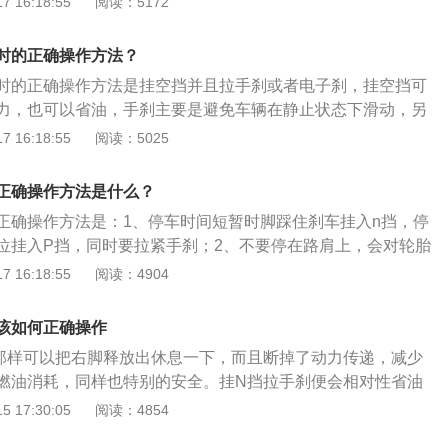
 16:18:55
阅读：5172
汽车电脑系统开始自检，至少6秒以上；2、踩下脚刹，按启停
脚刹，原地热车；4、踩下脚刹，松开手刹，将挡位从P挡拉到
时的正确操作方法？
开脚刹，起步；6、根据路况，平稳踩踏油门加油即可。
时的正确操作方法是挂空挡并且拉手刹或者电子刹，挂空挡可
力，也可以省油，手刹主要是避免车辆在静止状态下滑动，另
挡踩刹车，这种适合短暂性停车。汽车在等待红绿灯，根据不
 16:18:55
阅读：5025
也会不同，如果在很短停留时间，车主可以直接踩刹车，挡位
绿灯后就可以直接开车，不用重新启动，部分车辆还会配置自
正确操作方法是什么？
能主要是提高车辆行驶安全性，当系统感应到车主需要停车
正确操作方法是：1、停车时间短暂时脚踩住刹车挂入n挡，停
就会开启，把发动机熄火。
位挂入P挡，同时要拉紧手刹；2、不要停在路肩上，会对轮胎
速度越快冲击越大；3、避免停在坡上，当车身两边受力不均
 16:18:55
阅读：4904
不同程度磨损。n挡是在短时间停车使用，使车身前进的牵引
率降低，如只挂n挡，车容易溜坡，正确的做法是用n挡和脚刹
该如何正确操作
短时间停车。
那样可以把右脚释放出休息一下，而且断掉了动力传递，减少
燃油消耗，同样也特别的安全。挂N挡拉手刹便会相对性省油
变速箱中的液力变矩器中的被动轮是处于空转状态，不容易提
 17:30:05
阅读：4854
主动轮摩擦阻力，并没有额外的负荷，油耗当然不容易提高。