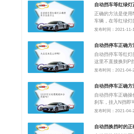
如果是30秒以的
自动挡车等红绿灯
便，而且省不了多
正确的方法是使用
车泊车时的注意事
车辆，在等红绿灯
挂P挡，紧接着脚
置不动。这三种方
发布时间：2021-11-10
机械锁别死，二是
有区别的，有些车
态，并没有摩擦阻
于自动档的车辆，
务必使用手刹，否
自动挡停车正确方
可以使用汽车的安
P挡时变速箱有齿
自动挡停车等红灯
挂入N挡，防止发
定要将挡位推到P
这里不直接换到P
秩序。因此，驾车
车也是应当如此。
少一次冲击；2、
发布时间：2021-04-26
习惯。
拉紧手刹，松开脚
再换至P挡，以免
自动挡停车正确方
自动挡停车正确操
刹车，挂入N挡即
同时要拉紧手刹；
发布时间：2021-04-26
成冲击，速度越快
轮胎着力不均匀，
自动挡换挡时的正
时，会造成悬挂不