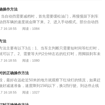
确操作方法
。当自动挡需要减档时，首先需要缓松油门，再慢慢踩下刹车
动挡车辆的速度就会降下来。2、进入手动模式。部分自动挡
模式，即在D档前进挡的右侧有M档，将档杆拨到右侧，可以
 16:18:55
阅读：1084
一个减号，下方是一个加号，向减号方向拨动即可降档，如果
加号方向拨动。通常情况下，如果需要长下坡，建议可以使用
方法
时将挡位控制在低档的状态下，再用发动机的制动去控制好车
方法主要有以下3点：1、当车主判断只需要短时间等红灯时，
车的次数，避免出现刹车器太热的情况。同时，这个时候使用
就可以了。2、需要等大约2分钟左右的红灯时，用脚踩刹车未
下坡，可以感觉到比挂在D挡下坡舒服许多，在这个过程中不
择挂N挡并拉上手刹。这样可以保护变速箱，避免变速箱油过
 16:18:55
阅读：1080
间地踩着刹车，车速也可以保持在比较稳定的状态。
停车时间超过5分钟，最好熄火，挂入P挡，既环保又能省油。
的汽车是不用司机去手动换挡，车辆会根据行驶的速度和交通
时的正确操作方法
的档位行驶的。
段，最好在远处近50米的地方就观察下红绿灯的情况，如果赶
做好减速准备，速度降到15码以下，换1挡行驶。到达停止线
踩离合到底，右脚踩下刹车，停车，挂空挡，拉手刹。需要注
 16:18:55
阅读：1027
过白色停止线，建议停在停止线8米开外的距离，这样有足够
起步步骤：等待红灯倒计时7秒的时候，就可以松抬离合器等
灯时正确操作方法