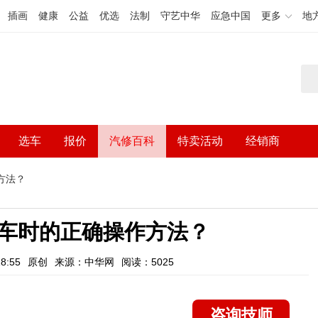
插画
健康
公益
优选
法制
守艺中华
应急中国
更多
地
选车
报价
汽修百科
特卖活动
经销商
方法？
车时的正确操作方法？
8:55
原创
来源：中华网
阅读：5025
咨询技师