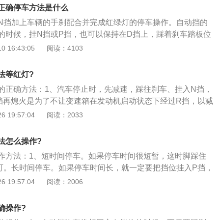
等待时间，建议D挡踩刹车。因为时间非常短往返换档更为不
正确停车方法是什么
少油，经常换档实际操作会提高离合器变速箱磨损。在自动挡
N挡加上车辆的手刹配合并完成红绿灯的停车操作。自动挡的
项：最先要找一个相对性平整的路面踩刹车，紧接着拉手刹，
的时候，挂N挡或P挡，也可以保持在D挡上，踩着刹车踏板位
刹车抬起，关钥匙门熄火。那样做有两个益处，一个是能防止
式都不会对车辆造成过多的伤害。 但是在行车安全的角度上是
 16:43:05
阅读：4103
在拉手刹车、没挂P挡前，车辆的发动机和变速箱是自然状
主，会踩刹车来保持D挡不变，但是错了，用D档在刹车上，对
力，这时候挂P挡紧接着熄火，对车辆的损伤最小。长期泊车
车辆仍然会有向前滑倒的危险。所以在等红绿灯的时候，建议
则会毁坏自动变速器的锁止机构。P挡和N挡的差别还取决于，
法等红灯?
全的驻车方式，踩住刹车拉起手刹，防止出现车辆溜车，然后
轮咬合，它不但用以泊车，而且会协助车辆制动，在泊车后一
的正确方法：1、汽车停止时，先减速，踩往刹车、挂入N挡，
生意外松开刹车踏板，导致车辆不断向前冲，影响正常的交通
挡，切不挂在N挡单是借助手刹来制动。特别在有坡度的地方泊
挡再熄火是为了不让变速箱在发动机启动状态下经过R挡，以减
上路确保行驶安全问题的最好的办法就是学会养成安全的操作
熄火，这时电不会断，因为没挂入P挡，钥匙拔不下来的；3、
 19:57:04
阅读：2033
刹，这里能感觉到力量已经作用在手刹上了，车平稳静止后，
力量作用在P挡上；4、断电，拔钥匙。
法怎么操作?
作方法：1、短时间停车。如果停车时间很短暂，这时脚踩住
可。长时间停车。如果停车时间长，就一定要把挡位挂入P挡，
2、停车位的选择。不要停在路肩上，这样会对轮胎、悬挂造
 19:57:04
阅读：2006
冲击越大。停好车一定要回正方向，如果没有回正方向，会使
对轮胎损害很大；3、避免停在坡上。当车身两边受力不均匀
确操作?
同程度磨损，影响车身稳定性和乘坐舒适性。并且手刹受力更