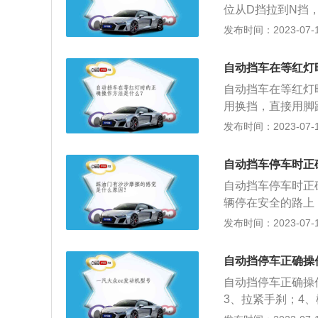
位从D挡拉到N挡
N挡拉到P挡，松
发布时间：2023-07-17
踩脚刹将车停住，
闭电源，踩下脚刹
自动挡车在等红灯
出钥匙。3、无钥
自动挡车在等红灯
下启动键，让汽车
用换挡，直接用脚
火。
车；3、如果红灯
发布时间：2023-07-17
在一分钟以上建议
车或长时间怠速停
自动挡车停车时正
驻车棘爪会与卡槽
自动挡车停车时正
踩住刹车并挂入N
辆停在安全的路上
刹开关；5、按下
发布时间：2023-07-17
入钥匙，将钥匙转
上；3、松开刹车
自动挡停车正确操
车轻踏油门起步即
自动挡停车正确操
3、拉紧手刹；4
P挡；6、松开脚