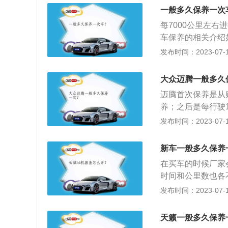
动机能够良好地运
一般多久保养一次
清器的更换。
每7000公里左右
车保养的相关介绍
换三滤和火花塞等
发布时间：2023-07-17
过滤杂质用的，三
的杂质。2、小保
大众迈腾一般多久
目，主要包括更换
迈腾首次保养是从购
养；之后是每行驶1
下保养相关知识：
发布时间：2023-07-17
更换冷冻液、刹车
汽车存在的问题，
新车一般多久保养
在买车的时候厂家
时间和公里数也各不
里，以先到为准，
发布时间：2023-07-17
下：1、汽车换机
次，合成机油就可以
天籁一般多久保养
时间上讲，半年都