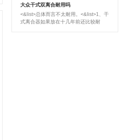
室，最后形成废气排出，就可以让三元
无法制作，需要将车辆送到修理厂或4s
造成烧机油。<&list>3、机油粘度。使用
大众干式双离合耐用吗
催化器得到清洗，排气管堵塞的情况就
店；<&list>2.车辆半轴套管防尘罩破
机油粘度过小的话，同样会有烧机油现
<&list>总体而言不太耐用。<&list>1、干
能够得到解决。
裂，破裂后会出现漏油现象，使半轴磨
象，机油粘度过小具有很好的流动性，
式离合器如果放在十几年前还比较耐
损严重，磨损的半轴容易损坏，产生异
容易窜入到气缸内，参与燃烧。<&list>
用，但是由于现在的汽车发动机动力输
响；<&list>3.稳定器的转向胶套和球头
4、机油量。机油量过多，机油压力过
出越来越高，使得干式离合器散热不足
老化，一般是使用时间过长造成的。解
大，会将部分机油压入气缸内，也会出
的缺陷也逐渐暴露出来。<&list>2、由于
决方法是更换新的质量好的转向橡胶套
现烧机油。<&list>5、机油滤清器堵塞：
干式双离合的工作环境暴露在空气中，
和球头。
会导致进气不畅，使进气压力下降，形
而离合器的散热也是通离合器罩上面的
成负压，使机油在负压的情况下吸入燃
几个小孔来进行散热。但是在行驶过程
烧室引起烧机油。<&list>6、正时齿轮或
中变速箱需要换挡，就不得不使得离合
链条磨损：正时齿轮或链条的磨损会引
器频繁工作。<&list>3、长时间的低速行
起气阀和曲轴的正时不同步。由于轮齿
驶以及过于频繁的启停，导致离合器的
或链条磨损产生的过量侧隙，使得发动
温度不断升高，而低速行驶时空气流动
机的调节无法实现：前一圈的正时和下
效率不高，无法将离合器中的热量有效
一圈可能就不一样。当气阀和活塞的运
的带走，导致离合器内部的温度不断升
动不同步时，会造成过大的机油消耗。
高，加速离合器的磨损。
解决方法：更换正时齿轮或链条。<&list
>7、内垫圈、进风口破裂：新的发动机
设计中，经常采用各种由金属和其他材