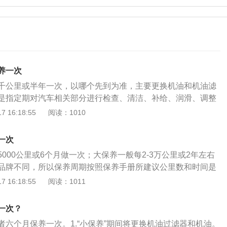
养一次
千公里或半年一次，以哪个先到为准，主要更换机油和机油滤
是指定期对汽车相关部分进行检查、清洁、补给、润滑、调整
预防性工作，又称汽车维护。保养周期在车辆出厂的时候就已
 16:18:55
阅读：1010
隔一定的公里数仪表盘上就会出现小扳手，提醒驾驶人及时做
要看换的是什么机油。一般的矿物机油可以每5000公里就换一
一次
延长至7500公里，全合成机油可以10000公里左右更换。从
000公里或6个月做一次；大保养一般每2-3万公里或2年左右
行驶不到5000公里的车，半年过了也应该考虑更换机油。
品牌不同，所以保养周期按照保养手册所建议公里数和时间是
的制定是根据汽车正常行驶情况制定的，对于使用条件比较恶
 16:18:55
阅读：1011
目有必要在两次保养之间甚至更早进行。保养的主要项目是：
还有就是清理空滤。汽车保养是指定期对汽车相关部分进行检
一次？
润滑、调整或更换某些零件的预防性工作，又称汽车维护。汽
者六个月保养一次。1.“小保养”期间将更换机油过滤器和机油。