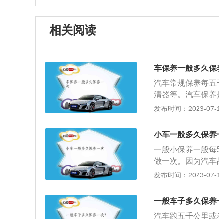
相关阅读
车保养一般多久保
汽车常规保养每五
清器等。汽车保养
或更换某些零件的
发布时间：2023-07-17
经被设定完成。每
保养。保养期限也
小车一般多久保养
次，合成机油就可以
一般小保养一般每5
时间上讲，半年都
做一次。因为汽车
最好的。保养周期
发布时间：2023-07-17
劣的汽车，有些项
更换机油、机滤，
一般车子多久保养
查、清洁、补给、
汽车跑五千公里或