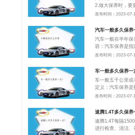
车保养的注意事项
2.做大保养时，
话，久而久之，车
根据车况，维修人
发布时间：2023-07-17
好车辆的漆面，就
驶4万公里以上)
期更换车辆机油。
某些部件的有关部
车辆的机油，因为
汽车一般多久保养
意，千万不要一洗
机。所以保养的时
汽车一般在半年保
汽车造成损坏。除
箱假如没有水了，
容：汽车保养是指
车脚垫等易污物，
箱的保养，定期检
换某些零件的预防
发布时间：2023-07-17
更换，否则堵塞的
有可能会把发动机
程也有所不同。维
觉得不凉。空调机
损，磨损的次数多
围：现代的汽车保
车一般多久保养一
候还要注意定期更
统、燃油系统、动
掉车身的污渍，洗
车一般五千公里或
是保持车容整洁，
看起来更新，而且
定义：汽车保养是
长使用周期。
胎的状况，看看有
更换某些零件的预
发布时间：2023-07-17
要包含了对发动机
向系统等的保养范
速腾1.4T多久保
患，预防故障发生
速腾1.4T每隔1
进行检查、清洁、