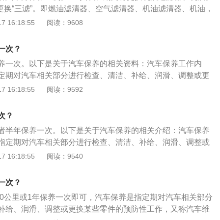
1、定期清理车身污渍。车身的漆面，长期受到污渍的浸渍的
要更换“三滤”。即燃油滤清器、空气滤清器、机油滤清器、机油，
辆的漆面就会花，而且漆面的光泽度也会降低，所以为了保护
员还会建议更换火花塞(大概行驶3万公里以上)、制动液(大概行
 16:18:55
阅读：9608
一定要做好车身的污渍清理工作，保持车身的清洁度。2、定
等。3.汽车保养是指定期检查、清洗、补油、润滑、调整或更换
车辆的机油使用都是有寿命的，隔那么一段时间就要注意更换
件，也称为汽车保养。延伸：汽车脏了就要清洗，清洁时要注
机油使用时间久了，也就越来越浑浊了，将损害车子的发动
一次？
完车就停在车库里，清洗时残留在车内的水分挥发不掉，会对
候必须要注意机油的保养。3、定期检查车辆水箱。车辆的水
养一次。以下是关于汽车保养的相关资料：汽车保养工作内
洗车外，还可清洗汽车内部，如汽车坐垫、汽车方向盘套、汽
就容易烧掉车子的发动机，所以平常在保养汽车时还要注意水
定期对汽车相关部分进行检查、清洁、补给、润滑、调整或更
防止细菌滋生，影响车内空气。空调机过滤器也应定期清洗或
查下水箱里有没得水，千万不要空着水箱发动发动机，不然就
性工作，又称汽车维护。由于维护作业方式不同，维护工艺流
 16:18:55
阅读：9592
过滤器会使进入蒸发箱的空气减少，空调虽然开大了，却还是
烧掉。4、定期更换刹车片。车子的刹车片用久了，就会被磨
护作业方式有两种：定位作业法和流水作业法。汽车保养范
过滤器太脏，也会使汽车产生异味。
了，刹车片的刹车效果就会越来越差，所以在保养的汽车的时
养主要包含了对发动机系统、变速箱系统、空调系统、冷却系
次？
换车子的刹车片。5、定期清洗车辆。清洗车辆主要是为了吸
力转向系统等的保养范围。汽车保养的目的：汽车保养的目的
掉轮胎上的异物，保持车内的干净整洁，清洗车辆可以让车辆
者半年保养一次。以下是关于汽车保养的相关介绍：汽车保养
技术状况正常，消除隐患，预防故障发生，减缓劣化过程，延
也不至于遭受污物的损坏。6、定期保养轮胎。要定期查看轮
指定期对汽车相关部分进行检查、清洁、补给、润滑、调整或
没有鼓包、裂缝等情形。
防性工作，又称汽车维护。汽车保养范围：现代的汽车保养主
 16:18:55
阅读：9540
系统、变速箱系统、空调系统、冷却系统、燃油系统、动力转
围，汽车保养的目的是保持车容整洁，技术状况正常，消除隐
养一次？
，减缓劣化过程，延长使用周期。
5000公里或1年保养一次即可，汽车保养是指定期对汽车相关部分
补给、润滑、调整或更换某些零件的预防性工作，又称汽车维