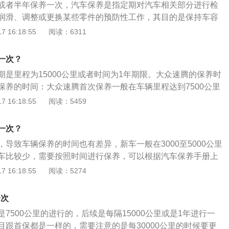
或者半年保养一次，汽车保养是指定期对汽车相关部分进行检
是检查机油，关键是使用的机油的质量和级别如何，质量好的
润滑、调整或更换某些零件的预防性工作，其目的是保持车容
以延长换油的时间。如果使用的是一般的机油，那就要经常检
况正常、消除隐患预防故障发生、减缓零部件劣化过程、延长
 16:18:55
阅读：6311
润滑不好对车辆会有损害。3、当机油用了半年之后，每月检
021款2.0LXL舒适版为例，这款车的前悬架是麦弗逊式独立悬
之前检查，从机油尺取出点机油，看看油位和油的质量，感觉
控制臂多连杆式独立悬架，其搭载了2.0l自然吸气发动机，最
质量差了应马上换掉，这样对汽车损害的程度会减小些。
一次？
，最大扭矩是197nm，与其匹配的是无级变速箱。
期是里程为15000公里或者时间为1年期限。大众速腾的保养时
保养的时间：大众速腾首次保养一般在车辆里程达到7500公里
过10000公里，而且首次保养免费。速腾第二次保养的时间：
 16:18:55
阅读：5459
程达到15000公里到店保养，在第二次保养之后，其后每次的
5000公里或者时间为1年期限。但假如是涡轮增压车型则有所不
一次？
保为里程达到5000公里进行，第二次保养为10000公里进
导致车辆保养的时间也有差异，新车一般在3000至5000公里
隔为10000公里或者1年。
车比较少，需要按照时间进行保养，可以根据汽车保养手册上
汽车保养时间。汽车保养是指定期对汽车相关部分进行检查、
 16:18:55
阅读：5274
、调整或更换某些零件的预防性工作，又称汽车维护。现代的
了对发动机系统、变速箱系统、空调系统、冷却系统、燃油系
一次
等的保养范围。
7500公里的进行的，后续是每隔15000公里或是1年进行一
目跟首保都是一样的，需要注意的是每30000公里的时候要更