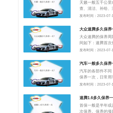
天籁一般五千公里
当然有一种方法就
查、清洁、补给、
级别高的那当然可
整洁、车辆技术状
发布时间：2023-07-17
查机油质量，机油
使用周期。以天籁2
查一次或是要出车
架，后悬架是梯形
还好就继续使用，
大众速腾多久保养
大功率是115kw
大众速腾的保养周
间如下：速腾首次
进行，最多不能超
发布时间：2023-07-17
第二次保养则是里
保养间隔里程为1
汽车一般多久保养
同，涡轮增压车型首
汽车的各部件不同，
行，其后每次保养间
保养一次，日常用
的建议合理的选择
发布时间：2023-07-17
清洁、补给、润滑
汽车保养主要包含
速腾1.6多久保养
统、动力转向系统
首保一般是半年或是
次保养。保养的项