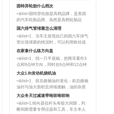
固特异轮胎什么档次
<&list>固特异轮胎是高档品牌，是美国
的汽车轮胎品牌。虽然是高档轮胎品
牌，但是中高低端的轮胎都有生产，这
国六排气管堵塞怎么清理
也是为了更好的开拓市场。
<&list>1、当车主发现自己的国六车排气
管出现堵塞的情况时，可以利用铁丝或
者是细棍，直接将杂物给取出来，如果
在家拿什么练方向盘
堵塞情况比较严重，也可以采取应急措
<&list>1、找一只平底锅，把两耳看作3
施。 <&list>2、直接利用木棍将所有的
点和9点钟方向，同时在6点钟和12点钟
杂物推到排气管里面的位置处，然后将
方向做一个标记。 <&list>2、双手握住
三元催化器拆解开，就可以将堵塞的东
大众1.8t发动机烧机油
平底锅两耳，然后往左打半圈、一圈、
西取出来。但如果是因为积碳过多引起
<&list>1、前后曲轴油封老化：前后曲轴
一圈半的练习，往右同样也要打相同的
的堵塞，就需要将三元催化器泡在草酸
油封与油大面积且持续接触，油的杂质
圈数。 <&list>3、最后强调要反复练
中进行清洗。 <&list>3、也可以利用清
和发动机内持续温度变化使其密封效果
习，这样就可以形成肌肉记忆，在真实
大众冬天过减速带咯吱咯吱响
洗剂对堵塞的情况得到解决，将清洗剂
逐渐减弱，导致渗油或漏油。<&list>2、
驾驶车辆时，不需要记忆也能打好方
放在燃油箱中，与燃油混合后，车辆启
<&list>1.转向器拉杆头有较大间隙，判
活塞间隙过大：积碳会使活塞环与缸体
向。
动时，就可以和汽油一起进入到燃烧
断间隙需要专用仪器和工具，车主本人
的间隙扩大，导致机油流入燃烧室中，