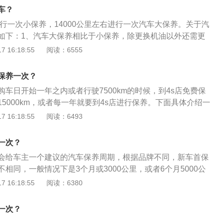
转，一般情况下要以两万公里或一年为一个周期来进行燃油滤
车？
进行一次小保养，14000公里左右进行一次汽车大保养。关于汽
如下：1、汽车大保养相比于小保养，除更换机油以外还需更
。三滤是指空气滤清器、机油滤清器和汽油滤清器。滤清器是
 16:18:55
阅读：6555
滤分别起到过滤空气中的灰尘、机油中的油泥和积炭、汽油中
养是指汽车行驶距离不长，为保障车辆性能而做的常规保养项
保养一次？
机油、机油滤清器以及进行常规检查。
车日开始一年之内或者行驶7500km的时候，到4s店免费保
5000km，或者每一年就要到4s店进行保养。下面具体介绍一
1、保养项目：定期更换机油滤芯、空调滤芯、汽油滤芯以及
 16:18:55
阅读：6493
油、方向机助力油、轮胎和刹车片。2、保养目的：及时发现
避免车主在行驶中出现意外。
一次？
会给车主一个建议的汽车保养周期，根据品牌不同，新车首保
相同，一般情况下是3个月或3000公里，或者6个月5000公
具体要根据保养手册要求为参考。有关汽车机油的更多资料如
 16:18:55
阅读：6380
油应以行驶里程更换，一般的矿物机油可以每5000公里就换一
延长至7500公里，全合成机油可以10000公里左右更换。从
一次？
行驶不到5000公里的车，半年过了也应该考虑更换机油。2、