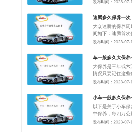
护。现代的汽车保
发布时间：2023-07-17
统、燃油系统、动
车，配备1.4T1
速腾多久保养一次
大扭矩为220NM。
大众速腾的保养周
间如下：速腾首次
进行，最多不能超
发布时间：2023-07-17
第二次保养则是里
保养间隔里程为1
车一般多久大保养
同，涡轮增压车型首
大保养是三年或六
行，其后每次保养间
情况只要记住这些
直按照这个这个时
发布时间：2023-07-17
六万公里，那么做
1、首先要检查全
小车一般多久保养
与油液相关的项目
以下是关于小车保
时皮带等，这些也
中保养，每四万公
行一次空气滤清器
发布时间：2023-07-17
更换机油及机油滤