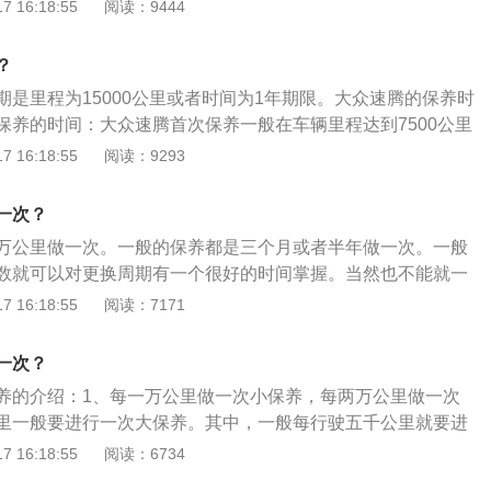
养主要包含了对发动机系统、变速箱系统、空调系统、冷却系
 16:18:55
阅读：9444
力转向系统等的保养范围。速腾1.4T是一汽大众的一款紧凑型
31马力L4发动机和5挡手动变速箱，发动机最大功率为96KW，最
？
期是里程为15000公里或者时间为1年期限。大众速腾的保养时
保养的时间：大众速腾首次保养一般在车辆里程达到7500公里
过10000公里，而且首次保养免费。速腾第二次保养的时间：
 16:18:55
阅读：9293
程达到15000公里到店保养，在第二次保养之后，其后每次的
5000公里或者时间为1年期限。但假如是涡轮增压车型则有所不
一次？
保为里程达到5000公里进行，第二次保养为10000公里进
万公里做一次。一般的保养都是三个月或者半年做一次。一般
隔为10000公里或者1年。
数就可以对更换周期有一个很好的时间掌握。当然也不能就一
数去固定，还要根据自己平时的车情况而定。如果三年开不到
 16:18:55
阅读：7171
大保养的时间稍微延长一些。下面是汽车大保养的具体内容：
车的油液，如制动油、防冻液、转向辅助液、变速箱油等。2、
一次？
也要进行检查，如去除积碳、更换电池、更换火花塞、更换正
养的介绍：1、每一万公里做一次小保养，每两万公里做一次
要一起进行更换。
里一般要进行一次大保养。其中，一般每行驶五千公里就要进
的清洁，每行驶一万公里空气滤清器就必须要更换一次。2、
 16:18:55
阅读：6734
清器的周期，一般每五千公里更换一次燃油滤清器。为保障发