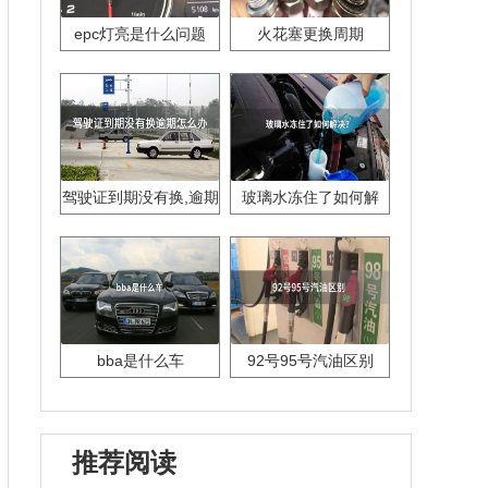
epc灯亮是什么问题
火花塞更换周期
驾驶证到期没有换,逾期
玻璃水冻住了如何解
怎么办??
决？
bba是什么车
92号95号汽油区别
推荐阅读