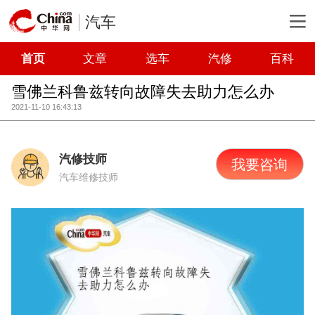
汽车
首页
文章
选车
汽修
百科
雪佛兰科鲁兹转向故障失去助力怎么办
2021-11-10 16:43:13
汽修技师
我要咨询
汽车维修技师