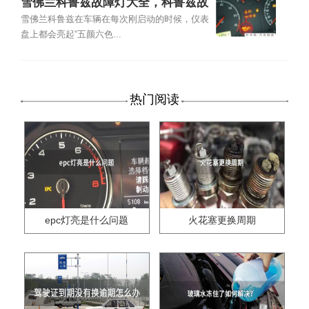
雪佛兰科鲁兹故障灯大全，科鲁兹故
障灯图解
雪佛兰科鲁兹在车辆在每次刚启动的时候，仪表
盘上都会亮起“五颜六色...
热门阅读
epc灯亮是什么问题
火花塞更换周期