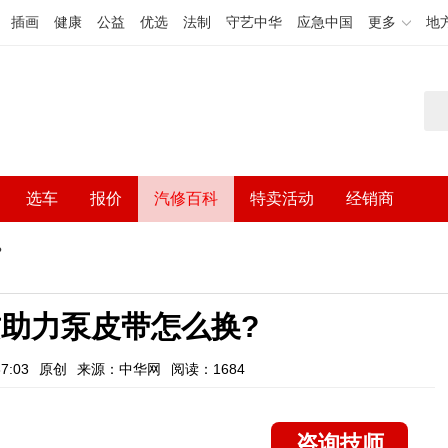
插画
健康
公益
优选
法制
守艺中华
应急中国
更多
地
选车
报价
汽修百科
特卖活动
经销商
?
助力泵皮带怎么换?
7:03
原创
来源：中华网
阅读：1684
咨询技师