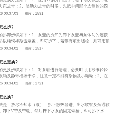
助力皮带中部和发电机皮带中部按压后能保持5MM以上的自由
力泵皮带；2、装助力皮带的时候，先把中间那个皮带轮的四
间。如若没有问题，即更换成功。
再把助力皮带搭在那个轮子和助力泵轮子上，因为助力泵松过
 00:37:03
阅读：1591
都搭好后，再把中间那4个螺丝拧紧；3、助力皮带中部和发电
能保持5MMI以上的自由间隙，观察一段时间。如若没有问题，
怎么拆?
的拆卸步骤如下：1、泵盖的拆卸先卸下泵盖与泵体间的连接
垫以纯铜棒敲击泵盖，即可拆下，若带有项出螺栓，则可用顶
叶轮的拆卸拧下叶轮螺母，用木锤或铅锤沿叶轮四周轻轻击打
 00:34:02
阅读：1517
锈蚀在轴上时，可先用洗油或汽油浸洗后再拆；3、泵体的拆
架间的连接螺母，取下泵体。再卸下填料压盖取出在填料函体
怎么更换?
轴的拆卸先卸下托架轴承体上的前、后轴承压盖，再用纯铜棒
的更换步骤如下：1、对泵轴进行清理，必要时可用砂纸轻轻
即向联轴器方向）敲打，即可把轴取下。在拆卸过程中，应注
泵轴及静环槽擦干净，注意一定不能有杂物及小颗粒；2、在
出的零件集中顺序保管。
涂上润滑脂，用干净棉布将新机封静环擦干净，在静环外圈及
 00:34:02
阅读：1721
，然后将静端面朝外环嵌入静环槽内，注意一定要平整；3、
内圈及端面涂上润滑脂，端面朝内轻轻旋转慢慢将动环与静环
怎么换?
弹簧压紧；4、将叶轮套上泵轴，用小木块垫在叶轮上，用锤
法是：放尽冷却水（液），拆下散热器进、出水软管及旁通软
轮安装到位，拧紧叶轮固定螺丝；5、将电机及叶轮插入泵
，卸下V带及带轮。然后拧下水泵的固定螺栓，即可拆下水
的O型圈不要压坏，调整叶轮位置，盘动叶轮防止口环处有卡