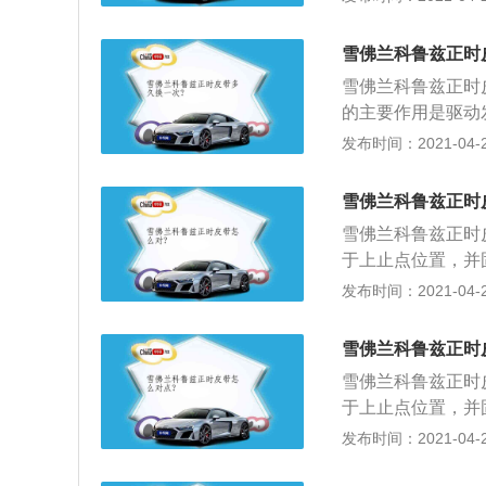
拆开，曲轴皮带轮
止点，将曲轴固定
雪佛兰科鲁兹正时
有凹槽，将两根凸
雪佛兰科鲁兹正时皮
新链条。曲轴皮带
的主要作用是驱动
条外壳上面的凹槽
闭，以保证发动机
发布时间：2021-04-26
到位，不然会报故
1、将气门室盖拆
曲轴转到一缸上止
雪佛兰科鲁兹正时
轴，凸轮轴后端有
雪佛兰科鲁兹正时
拆下旧链条装上新
于上止点位置，并
个圆孔，对正链条
固定；3、安装曲
发布时间：2021-04-26
时要不间隙调整到
置；4、最终要确
轴链轮上一个正时
雪佛兰科鲁兹正时
雪佛兰科鲁兹正时
于上止点位置，并
固定；3、安装曲
发布时间：2021-04-26
置；4、最终要确
轴链轮上一个正时