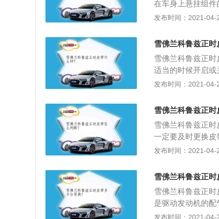
在车身上悬挂组件
拆下制动软管制动
发布时间：2021-04-26
动盘总成。除去悬
椅悬架总成从支架
雪佛兰科鲁兹正时
雪佛兰科鲁兹正时
适当的时候开启或
皮带的更换步骤：
发布时间：2021-04-26
掉；转动曲轴，将
2、转动进排气凸
雪佛兰科鲁兹正时
用工具卡进去；3
雪佛兰科鲁兹正时
时，皮带轮上面有
一定要及时更换皮
是可以调整的，安
可以用手，去动一
发布时间：2021-04-26
都是自由转动的。
带介轮，否则皮带
足。也需要更换皮
雪佛兰科鲁兹正时
雪佛兰科鲁兹正时皮
是驱动发动机的配
动机气缸能够正常
发布时间：2021-04-26