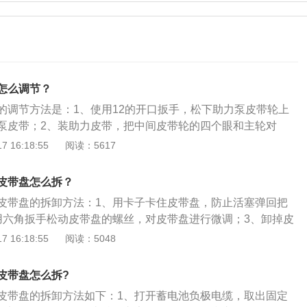
怎么调节？
的调节方法是：1、使用12的开口扳手，松下助力泵皮带轮上
泵皮带；2、装助力皮带，把中间皮带轮的四个眼和主轮对
带搭在助力泵轮子上，拧紧中间的4个螺丝即可。科鲁兹属于上
 16:18:55
阅读：5617
的一款紧凑型轿车，以科鲁兹2018款为例，其车身尺寸是：长
07mm、高1460mm，轴距为2700mm，油箱容积为52l。
皮带盘怎么拆？
皮带盘的拆卸方法：1、用卡子卡住皮带盘，防止活塞弹回把
用六角扳手松动皮带盘的螺丝，对皮带盘进行微调；3、卸掉皮
4、转动皮带盘，对链条上蓝色的部分拆卸；5、卸掉皮带盘旁
 16:18:55
阅读：5048
即可。以科鲁兹2018款330T双离合炫锋版为例：其搭载了1.
涡轮增压的发动机和7挡双离合的变速箱，其车身外观尺寸为长466
皮带盘怎么拆?
m、高1460mm，轴距为2700mm。
皮带盘的拆卸方法如下：1、打开蓄电池负极电缆，取出固定