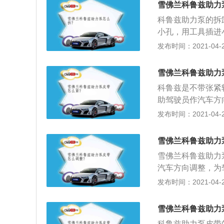
雪佛兰科鲁兹助力
科鲁兹助力泵的拆
小孔，用工具插进
小卡环；4、卡环
发布时间：2021-04-26
螺丝，里面的压力
雪佛兰科鲁兹助力
科鲁兹是不带张紧
助驾驶员作汽车方
在汽车行驶的安全
发布时间：2021-04-26
助力泵出现漏油的
泵冷车润滑不良，
雪佛兰科鲁兹助力
工作时导致异响的
雪佛兰科鲁兹助力
汽车方向调整，为
的安全性、经济性
发布时间：2021-04-26
用12的开口扳手
带的时候，先把中
雪佛兰科鲁兹助力
子和助力泵轮子上
科鲁兹助力泵皮带