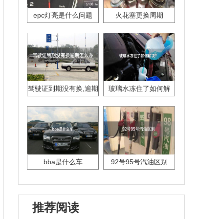
epc灯亮是什么问题
火花塞更换周期
驾驶证到期没有换,逾期
玻璃水冻住了如何解
怎么办??
决？
bba是什么车
92号95号汽油区别
推荐阅读