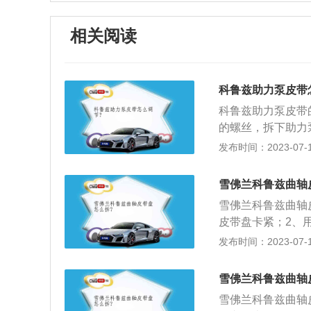
相关阅读
科鲁兹助力泵皮带
科鲁兹助力泵皮带
的螺丝，拆下助力
好；3、将助力皮
发布时间：2023-07-17
汽通用雪佛兰旗下
4666mm、宽18
雪佛兰科鲁兹曲轴
雪佛兰科鲁兹曲轴
皮带盘卡紧；2、
带盘上面的盘顶；
发布时间：2023-07-17
边的卡子，皮带拆卸
4T150马力L4
雪佛兰科鲁兹曲轴
6mm、宽1807m
雪佛兰科鲁兹曲轴