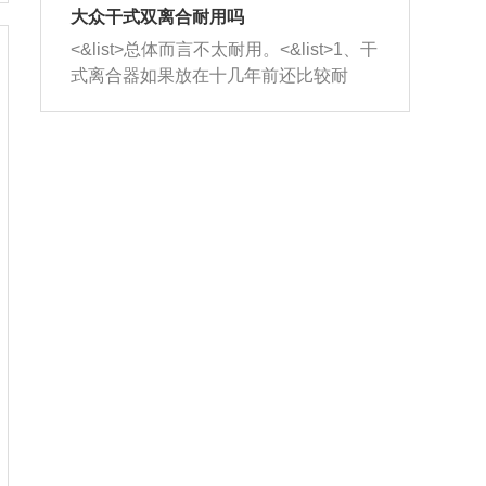
室，最后形成废气排出，就可以让三元
无法制作，需要将车辆送到修理厂或4s
造成烧机油。<&list>3、机油粘度。使用
大众干式双离合耐用吗
催化器得到清洗，排气管堵塞的情况就
店；<&list>2.车辆半轴套管防尘罩破
机油粘度过小的话，同样会有烧机油现
<&list>总体而言不太耐用。<&list>1、干
能够得到解决。
裂，破裂后会出现漏油现象，使半轴磨
象，机油粘度过小具有很好的流动性，
式离合器如果放在十几年前还比较耐
损严重，磨损的半轴容易损坏，产生异
容易窜入到气缸内，参与燃烧。<&list>
用，但是由于现在的汽车发动机动力输
响；<&list>3.稳定器的转向胶套和球头
4、机油量。机油量过多，机油压力过
出越来越高，使得干式离合器散热不足
老化，一般是使用时间过长造成的。解
大，会将部分机油压入气缸内，也会出
的缺陷也逐渐暴露出来。<&list>2、由于
决方法是更换新的质量好的转向橡胶套
现烧机油。<&list>5、机油滤清器堵塞：
干式双离合的工作环境暴露在空气中，
和球头。
会导致进气不畅，使进气压力下降，形
而离合器的散热也是通离合器罩上面的
成负压，使机油在负压的情况下吸入燃
几个小孔来进行散热。但是在行驶过程
烧室引起烧机油。<&list>6、正时齿轮或
中变速箱需要换挡，就不得不使得离合
链条磨损：正时齿轮或链条的磨损会引
器频繁工作。<&list>3、长时间的低速行
起气阀和曲轴的正时不同步。由于轮齿
驶以及过于频繁的启停，导致离合器的
或链条磨损产生的过量侧隙，使得发动
温度不断升高，而低速行驶时空气流动
机的调节无法实现：前一圈的正时和下
效率不高，无法将离合器中的热量有效
一圈可能就不一样。当气阀和活塞的运
的带走，导致离合器内部的温度不断升
动不同步时，会造成过大的机油消耗。
高，加速离合器的磨损。
解决方法：更换正时齿轮或链条。<&list
>7、内垫圈、进风口破裂：新的发动机
设计中，经常采用各种由金属和其他材