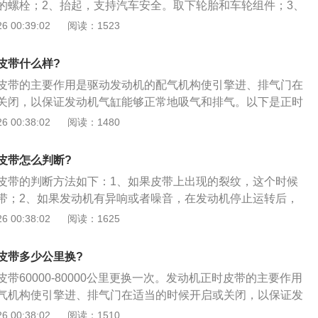
的螺栓；2、抬起，支持汽车安全。取下轮胎和车轮组件；3、
软管支架。并卸下悬挂螺栓的制动软管；4、配套的轮毂与制
 00:39:02
阅读：1523
浮液被固定在托架上的螺栓；5、安装相应的工具来切槽的座
上拉出；6、从车上悬挂移除。
皮带什么样?
皮带的主要作用是驱动发动机的配气机构使引擎进、排气门在
关闭，以保证发动机气缸能够正常地吸气和排气。以下是正时
1、将气门室盖拆开，曲轴皮带轮拆卸掉，把正时链条外壳拆
 00:38:02
阅读：1480
曲轴转到一缸上止点，将曲轴固定镙丝拧上，固定住曲轴；
轮轴，凸轮轴后端有凹槽，将两根凸轮轴凹槽平衡对齐，将专
皮带怎么判断?
、拆下旧链条装上新链条。曲轴皮带轮也是没有滑键的，安装
皮带的判断方法如下：1、如果皮带上出现的裂纹，这个时候
一个圆孔，对正链条外壳上面的凹槽里；4、曲轴位置传感器
带；2、如果发动机有异响或者噪音，在发动机停止运转后，
装时要不间隙调整到位，不然会报故障码；曲轴链轮与皮带轮
下皮带，查看一下是否有旷量。如果间隙过大，也需要更换皮
 00:38:02
阅读：1625
会脱落，卡死造成不必要的损失；3、皮带张力过小，或不
带。
皮带多少公里换?
带60000-80000公里更换一次。发动机正时皮带的主要作用
气机构使引擎进、排气门在适当的时候开启或关闭，以保证发
地吸气和排气。以下是正时皮带的更换步骤：1、将气门室盖
 00:38:02
阅读：1510