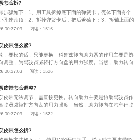
泵怎么拆?
卸步骤如下：1、用工具拆掉底下面的弹簧卡，壳体下面有个
小孔使劲顶；2、拆掉弹簧卡后，把后盖磕下；3、拆轴上面的
拆掉泵轴和皮带轮就能一起抽出来了；5、后面在依次拆出油口
 00:37:03
阅读：1516
阀组件也可以出来了。
泵皮带怎么紧?
轮，要松的话，只能更换。科鲁兹转向助力泵的作用主要是协
向调整，为驾驶员减轻打方向盘的用力强度。当然，助力转向
性、经济性上也有一定的作用。助力泵异响的原因如下：1、
 00:37:03
阅读：1526
情况，致使油位过低，导致在打方向盘时出现异响；2、助力
导致内部磨损，从而产生异响；3、助力泵安装不牢固，致使
泵皮带怎么调整?
产生。
泵皮带无法调节，需直接更换。转向助力主要是协助驾驶员作
驾驶员减轻打方向盘的用力强度。当然，助力转向在汽车行驶
上也有一定的作用。汽车助力泵皮带的更换方法如下：1、使
 00:37:03
阅读：1522
，松下助力泵皮带轮上的螺丝，拆下助力泵皮带；2、装助力皮
间那个皮带轮的四个眼和主轮对好，再把助力皮带搭在那个轮
泵皮带怎么拆?
，因为助力泵松过很好搭上的。皮带都搭好后，再把中间那4
的更换方法如下：1、使用12的开口扳手，松下助力泵皮带轮