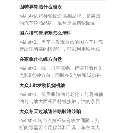
固特异轮胎什么档次
<&list>固特异轮胎是高档品牌，是美国
的汽车轮胎品牌。虽然是高档轮胎品
牌，但是中高低端的轮胎都有生产，这
国六排气管堵塞怎么清理
也是为了更好的开拓市场。
<&list>1、当车主发现自己的国六车排气
管出现堵塞的情况时，可以利用铁丝或
者是细棍，直接将杂物给取出来，如果
在家拿什么练方向盘
堵塞情况比较严重，也可以采取应急措
<&list>1、找一只平底锅，把两耳看作3
施。 <&list>2、直接利用木棍将所有的
点和9点钟方向，同时在6点钟和12点钟
杂物推到排气管里面的位置处，然后将
方向做一个标记。 <&list>2、双手握住
三元催化器拆解开，就可以将堵塞的东
大众1.8t发动机烧机油
平底锅两耳，然后往左打半圈、一圈、
西取出来。但如果是因为积碳过多引起
<&list>1、前后曲轴油封老化：前后曲轴
一圈半的练习，往右同样也要打相同的
的堵塞，就需要将三元催化器泡在草酸
油封与油大面积且持续接触，油的杂质
圈数。 <&list>3、最后强调要反复练
中进行清洗。 <&list>3、也可以利用清
和发动机内持续温度变化使其密封效果
习，这样就可以形成肌肉记忆，在真实
大众冬天过减速带咯吱咯吱响
洗剂对堵塞的情况得到解决，将清洗剂
逐渐减弱，导致渗油或漏油。<&list>2、
驾驶车辆时，不需要记忆也能打好方
放在燃油箱中，与燃油混合后，车辆启
<&list>1.转向器拉杆头有较大间隙，判
活塞间隙过大：积碳会使活塞环与缸体
向。
动时，就可以和汽油一起进入到燃烧
断间隙需要专用仪器和工具，车主本人
的间隙扩大，导致机油流入燃烧室中，