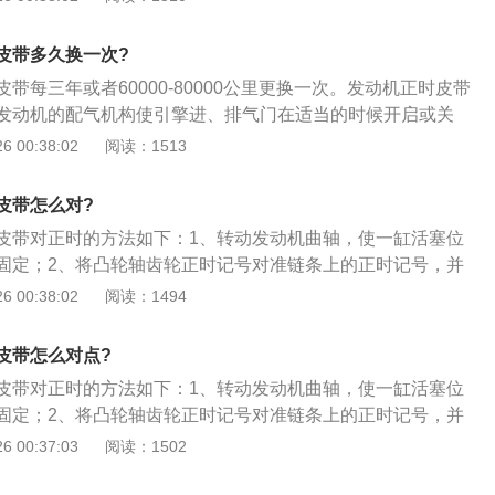
拆卸掉，把正时链条外壳拆掉；转动曲轴，将曲轴转到一缸上
镙丝拧上，固定住曲轴；2、转动进排气凸轮轴，凸轮轴后端
皮带多久换一次?
轮轴凹槽平衡对齐，将专用工具卡进去；3、拆下旧链条装上
带每三年或者60000-80000公里更换一次。发动机正时皮带
轮也是没有滑键的，安装时，皮带轮上面有一个圆孔，对正链
发动机的配气机构使引擎进、排气门在适当的时候开启或关
里；4、曲轴位置传感器是可以调整的，安装时要不间隙调整
气缸能够正常地吸气和排气。以下是正时皮带的更换步骤：
 00:38:02
阅读：1513
障码；曲轴链轮与皮带轮都是自由转动的。
开，曲轴皮带轮拆卸掉，把正时链条外壳拆掉；转动曲轴，将
点，将曲轴固定镙丝拧上，固定住曲轴；2、转动进排气凸轮
皮带怎么对?
凹槽，将两根凸轮轴凹槽平衡对齐，将专用工具卡进去；3、
皮带对正时的方法如下：1、转动发动机曲轴，使一缸活塞位
链条。曲轴皮带轮也是没有滑键的，安装时，皮带轮上面有一
固定；2、将凸轮轴齿轮正时记号对准链条上的正时记号，并
外壳上面的凹槽里；4、曲轴位置传感器是可以调整的，安装
轴驱动链轮，并确保链条上正时记号和链轮上的记号在相同位
 00:38:02
阅读：1494
位，不然会报故障码；曲轴链轮与皮带轮都是自由转动的。
保正时链条上的三个正时标志和凸轮轴链轮两个正时标志，曲
标志一一对应。
皮带怎么对点?
皮带对正时的方法如下：1、转动发动机曲轴，使一缸活塞位
固定；2、将凸轮轴齿轮正时记号对准链条上的正时记号，并
轴驱动链轮，并确保链条上正时记号和链轮上的记号在相同位
 00:37:03
阅读：1502
保正时链条上的三个正时标志和凸轮轴链轮两个正时标志，曲
标志一一对应。