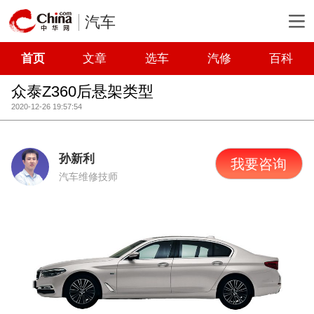
汽车
首页
文章
选车
汽修
百科
众泰Z360后悬架类型
2020-12-26 19:57:54
孙新利
我要咨询
汽车维修技师