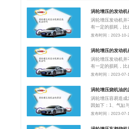
涡轮增压的发动机
涡轮增压发动机并
有一定的损耗，比
大增加，所以发动
发布时间：2023-10-29
致温度的升高。同
主要作用下，很容
涡轮增压的发动机
压发动机可以在不
涡轮增压发动机并
提高发动机功率。
有一定的损耗，比
贡献。目前，发动
大增加，所以发动
发布时间：2023-07-17
发动机的机油燃烧
致温度的升高。同
量也是非常少的，
主要作用下，很容
涡轮增压烧机油的
压发动机可以在不
涡轮增压容易造成
提高发动机功率。
因如下：1、气缸
贡献。目前，发动
发动机气缸与活塞
发布时间：2023-07-17
发动机的机油燃烧
动机相对自然吸气
量也是非常少的，
样汽车刚开始运行
涡轮增压车都烧机