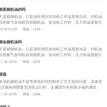
都是烧机油的吗
不是都烧机油，只是涡轮增压发动机工作温度相当高，对机油
自然吸气发动机容易烧机油。发动机工作时，压力和温度都大
机寿命会比相同排量的发动机不增压时短。压力的增加直接导
 18:52:50
阅读：1159
时，发动机机油在高温下变得非常稀薄。同时，在高温压力的
易通过气缸壁汽化进入气缸燃烧室，与燃料一起燃烧。涡轮增
都会烧机油吗
改变排气量的情况下，利用涡轮增压器增加发动机的进气量，
不是都烧机油，只是涡轮增压发动机工作温度相当高，对机油
废气排放得到了很好的控制，为全球实时节能减排做出了巨大
自然吸气发动机容易烧机油。发动机工作时，压力和温度都大
机制造技术已经非常成熟。与自然吸气发动机相比，涡轮增压
机寿命会比相同排量的发动机不增压时短。压力的增加直接导
 16:18:55
阅读：1076
情况得到了显著改善。即使有少量的机油会流入燃烧室，这个
时，发动机机油在高温下变得非常稀薄。同时，在高温压力的
所以不用太担心。
易通过气缸壁汽化进入气缸燃烧室，与燃料一起燃烧。涡轮增
原因
改变排气量的情况下，利用涡轮增压器增加发动机的进气量，
发动机烧机油不是简单地归结到制作工艺方面的问题，具体原
废气排放得到了很好的控制，为全球实时节能减排做出了巨大
与活塞的间隙更宽涡轮运行时，金属因为有热胀冷缩的属性，
机制造技术已经非常成熟。与自然吸气发动机相比，涡轮增压
之间的间隙就会因为温度的快速升高而变小，所以涡轮增压发
 16:18:55
阅读：1048
情况得到了显著改善。即使有少量的机油会流入燃烧室，这个
发动机一开始设计的时候就得预留更宽的气缸与活塞间隙，这
所以不用太担心。
的时候，就会有更多的机油油气窜进燃烧室，形成烧机油。解
油吗？