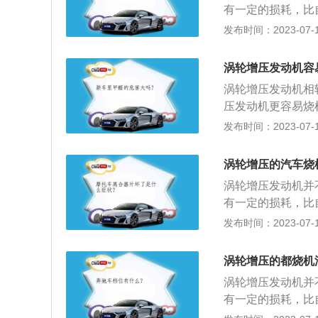
有一定的损耗，比
料：1、1.5t和1
发布时间：2023-07-17
不同。1.8T排量为1
标志：字母T在汽
涡轮增压发动机容
增压器是利用发动
涡轮增压发动机相
叶轮再压送空气，
压发动机更容易烧
能急踩加速踏板，
于金属都有热胀冷
发布时间：2023-07-17
好，从而使涡轮增
温度的快速上升而
点在冬天显得尤为
的时候预留了更宽
涡轮增压的汽车烧
样，在发动机启动
涡轮增压发动机并
自然吸气发动机会
有一定的损耗，比
作时候的压力和温
发布时间：2023-07-17
的发动机要短。2
时在高温压力主要
涡轮增压的都烧机
烧。扩展内容：涡
涡轮增压发动机并
增加发动机的进气
有一定的损耗，比
能减排做出了不小
作时候的压力和温