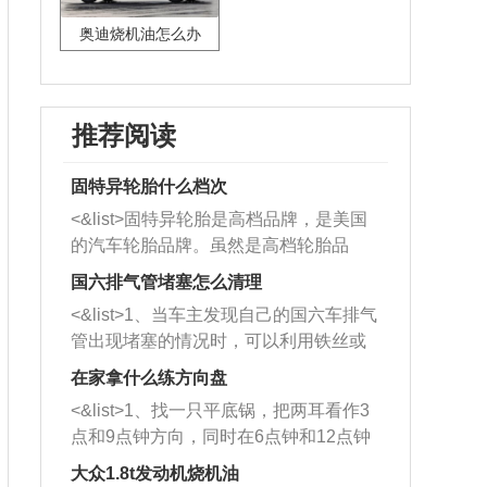
奥迪烧机油怎么办
推荐阅读
固特异轮胎什么档次
<&list>固特异轮胎是高档品牌，是美国
的汽车轮胎品牌。虽然是高档轮胎品
牌，但是中高低端的轮胎都有生产，这
国六排气管堵塞怎么清理
也是为了更好的开拓市场。
<&list>1、当车主发现自己的国六车排气
管出现堵塞的情况时，可以利用铁丝或
者是细棍，直接将杂物给取出来，如果
在家拿什么练方向盘
堵塞情况比较严重，也可以采取应急措
<&list>1、找一只平底锅，把两耳看作3
施。 <&list>2、直接利用木棍将所有的
点和9点钟方向，同时在6点钟和12点钟
杂物推到排气管里面的位置处，然后将
方向做一个标记。 <&list>2、双手握住
三元催化器拆解开，就可以将堵塞的东
大众1.8t发动机烧机油