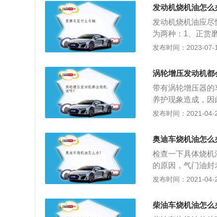
生。5、车辆行驶
发动机烧机油怎么
容易导致车辆部分
发动机烧机油应尽
油的事情发生，一
为两种：1、正赏
的人要及时撤离到
造成非正常磨损的
发布时间：2023-07-17
油的日常保养方法
稍大点的机油来增
涡轮增压发动机都
说明书要求定期更
带有涡轮增压器的
养护现象造成，因
建议使用合成润滑
发布时间：2021-04-28
转后，切勿立即熄
也无法被机油带走
奥迪车烧机油怎么
检查一下具体烧机
的原因，气门油封
油。还要检查是否
发布时间：2021-04-28
气阀问题，就要换
生剂-凝胶做修复
柴油车烧机油怎么
摩圣润滑系统超级