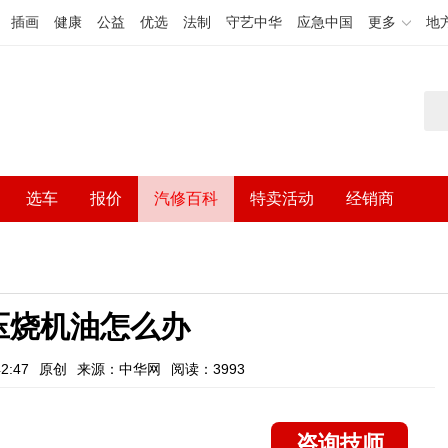
插画
健康
公益
优选
法制
守艺中华
应急中国
更多
地
选车
报价
汽修百科
特卖活动
经销商
压烧机油怎么办
2:47
原创
来源：中华网
阅读：3993
咨询技师