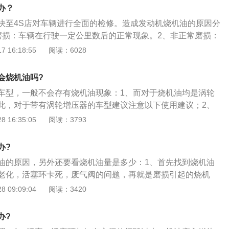
的时候，尽量少用高速、超高速行驶，因为车辆的速度过快，
办？
零部件温度升高，从而容易发生烧机油的事情。即使出现烧机
快至4S店对车辆进行全面的检修。造成发动机烧机油的原因分
定要冷静处理，要第一时间进行灭火处理，并立即停车，车上
磨损：车辆在行驶一定公里数后的正常现象。2、非正常磨损：
安全的地方。然后再进行报警处理。
原因有产品质量和使用不当造成的早期磨损。避免发动机烧机
 16:18:55
阅读：6028
如下：1、尽量选择品质较好的汽油。2、旧车可适当选用黏度
加活塞、缸壁间的密封性。3、勤检查机油标尺，按产品使用
会烧机油吗?
换机油及更换正品机油滤清器备件。
车型，一般不会存有烧机油现象：1、而对于烧机油均是涡轮
此，对于带有涡轮增压器的车型建议注意以下使用建议；2、
油和定期更换、清洁空滤，其次，在行驶过程中，车辆高速运
 16:35:05
阅读：3793
火；3、突然熄火，机油润滑会中断，涡轮增压器内部的热量
，容易造成涡轮增压器转轴与轴套之间“咬死”；
办?
油的原因，另外还要看烧机油量是多少：1、首先找到烧机油
老化，活塞环卡死，废气阀的问题，再就是磨损引起的烧机
漏油；2、如果是气门油封问题，建议换气门油封，如果是废
 09:09:04
阅读：3420
废气阀，如果是磨损引起的，如果不严重建议用摩圣发动机再
，之后再换摩圣机油；3、如果是活塞环卡死，可以做清洗，用
办?
强力清洗剂，奥迪车烧机油是一个普遍现象，解决这个问题需