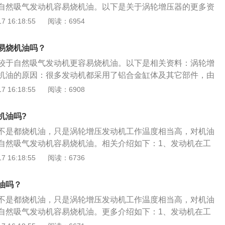
自然吸气发动机容易烧机油。以下是关于涡轮增压器的更多资
.8t：1.5t和1.8t两者都是采用涡轮增压发动机，区别在于两者排量
 16:18:55
阅读：6954
800毫升，1.5T排量为1500毫升，1.8T排量比1.5T更大。2、
车上的标志含义就是此车具有涡轮增压器。3、工作原理：涡轮
易烧机油吗？
机排出的废气惯性冲力来推动涡轮，涡轮又带动同轴的叶轮，
较于自然吸气发动机更容易烧机油。以下是相关资料：涡轮增
使之增压进入气缸。4、注意事项：汽车发动机启动之后，不
机油的原因：很多发动机都采用了铝合金缸体及其它部件，由
应先怠速运转三分钟，这是为使机油温度升高，流动性能变
缩的现象，涡轮运行时，发动机气缸与活塞之间的间隙会因为
 16:18:55
阅读：6908
压器得到充分润滑，然后才能提高发动机转速，起步行驶，这
缩小，所以涡轮增压发动机相较于自然吸气发动机在最初设计
重要，至少需要热车3分钟以上。
的气缸与活塞间隙，以免高温膨胀后导致部件挤压受损。这
机油吗?
时，在使用相同粘度的机油的情况下，涡轮增压发动机相较于
不是都烧机油，只是涡轮增压发动机工作温度相当高，对机油
有更多的机油油气窜进燃烧室，造成烧机油。
自然吸气发动机容易烧机油。相关介绍如下：1、发动机在工
度全部大大升高，因此发动机寿命会比同样排量没有经过增压
 16:18:55
阅读：6736
、压力增大直接导致温度升高发动机油在高温下变得很稀，同
作用下容易汽化通过汽缸壁进入气缸燃烧室，和燃油一起被
油吗？
轮增压发动机可以在不改变排气量的前提下，利用涡轮增压器
不是都烧机油，只是涡轮增压发动机工作温度相当高，对机油
量，提升发动机动力。很好的控制了尾气排放，为全球实时节
自然吸气发动机容易烧机油。更多介绍如下：1、发动机在工
贡献。
度全部大大升高，因此发动机寿命会比同样排量没有经过增压