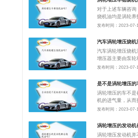
决办法：建议更换
对于上述车辆咨询
艺，油气分离器分
烧机油均是涡轮养
涡轮增压发动机对
使用建议建议使用
发布时间：2023-07-17
动机就更容易烧机
辆高速运转后，切
机油润滑与冷却涡
热量也无法被机油
子工作时的转速非
汽车涡轮增压烧机
和冷却，这方面来
汽车涡轮增压烧机
油问题。
增压器主要由泵轮
连，转子工作时的
发布时间：2023-07-17
针或滚珠轴承无法
行润滑以及冷却。
是不是涡轮增压的
成机油。因为全合
涡轮增压的车不是
解，后又与其它多
机的进气量，从而
成分更稳定、阻力
轮增压器后，其最
发布时间：2023-07-17
工作原理：利用废
构成：汽油机涡轮
涡轮增压的发动机
器压缩空气，由中
涡轮增压发动机并
组成。