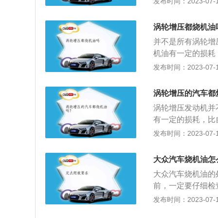
发布时间：2023-07-17
的发动机要短。压
高温压力主要作用
涡轮增压都烧机油
2、涡轮增压发动
并不是所有涡轮增
的进气量，提升发
机油有一定的损耗
了不小贡献。3、
多介绍：1、发动
发布时间：2023-07-17
涡轮增压发动机烧
比同样排量没有经
会流进燃烧室，这
高温下变得很稀，
涡轮增压的汽车都
室，和燃油一起被
涡轮增压发动机并
涡轮增压器增加发
有一定的损耗，比
作时候的压力和温
发布时间：2023-07-17
的发动机要短。压
高温压力主要作用
大众汽车烧机油怎
2、涡轮增压发动
大众汽车烧机油的
的进气量，提升发
前，一定要仔细检
了不小贡献。3、
加得太满，如果太
发布时间：2023-07-17
涡轮增压发动机烧
隔一段时间，应当
会流进燃烧室，这