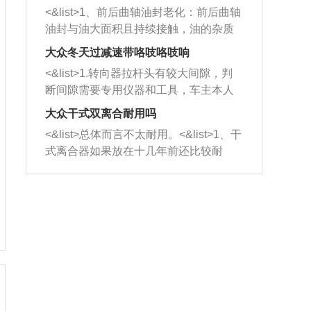
平底锅两耳，然后往左打半圈、一圈、
西取出来。但如果是因为积碳过多引起
<&list>1、前后曲轴油封老化：前后曲轴
一圈半的练习，往右同样也要打相同的
的堵塞，就需要将三元催化器泡在草酸
油封与油大面积且持续接触，油的杂质
圈数。 <&list>3、最后强调要反复练
中进行清洗。 <&list>3、也可以利用清
和发动机内持续温度变化使其密封效果
习，这样就可以形成肌肉记忆，在真实
大众冬天过减速带咯吱咯吱响
洗剂对堵塞的情况得到解决，将清洗剂
逐渐减弱，导致渗油或漏油。<&list>2、
驾驶车辆时，不需要记忆也能打好方
放在燃油箱中，与燃油混合后，车辆启
<&list>1.转向器拉杆头有较大间隙，判
活塞间隙过大：积碳会使活塞环与缸体
向。
动时，就可以和汽油一起进入到燃烧
断间隙需要专用仪器和工具，车主本人
的间隙扩大，导致机油流入燃烧室中，
室，最后形成废气排出，就可以让三元
无法制作，需要将车辆送到修理厂或4s
造成烧机油。<&list>3、机油粘度。使用
大众干式双离合耐用吗
催化器得到清洗，排气管堵塞的情况就
店；<&list>2.车辆半轴套管防尘罩破
机油粘度过小的话，同样会有烧机油现
<&list>总体而言不太耐用。<&list>1、干
能够得到解决。
裂，破裂后会出现漏油现象，使半轴磨
象，机油粘度过小具有很好的流动性，
式离合器如果放在十几年前还比较耐
损严重，磨损的半轴容易损坏，产生异
容易窜入到气缸内，参与燃烧。<&list>
用，但是由于现在的汽车发动机动力输
响；<&list>3.稳定器的转向胶套和球头
4、机油量。机油量过多，机油压力过
出越来越高，使得干式离合器散热不足
老化，一般是使用时间过长造成的。解
大，会将部分机油压入气缸内，也会出
的缺陷也逐渐暴露出来。<&list>2、由于
决方法是更换新的质量好的转向橡胶套
现烧机油。<&list>5、机油滤清器堵塞：
干式双离合的工作环境暴露在空气中，
和球头。
会导致进气不畅，使进气压力下降，形
而离合器的散热也是通离合器罩上面的
成负压，使机油在负压的情况下吸入燃
几个小孔来进行散热。但是在行驶过程
烧室引起烧机油。<&list>6、正时齿轮或
中变速箱需要换挡，就不得不使得离合
链条磨损：正时齿轮或链条的磨损会引
器频繁工作。<&list>3、长时间的低速行
起气阀和曲轴的正时不同步。由于轮齿
驶以及过于频繁的启停，导致离合器的