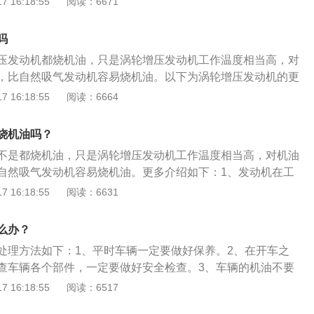
 16:18:55
阅读：6671
力增大直接导致温度升高发动机油在高温下变得很稀，同时在
下容易汽化通过汽缸壁进入气缸燃烧室，和燃油一起被烧。
吗
机可以在不改变排气量的前提下，利用涡轮增压器增加发动机
压发动机都烧机油，只是涡轮增压发动机工作温度相当高，对
动机动力。很好的控制了尾气排放，为全球实时节能减排做出
，比自然吸气发动机容易烧机油。以下为涡轮增压发动机的更
目前的发动机制造技术已经非常成熟，相比自然吸气发动机，
机在工作时候的压力和温度全部大大升高，因此发动机寿命会
 16:18:55
阅读：6664
机油的状况已经得到非常明显的改善，即便是有一少部分机油
过增压的发动机要短。压力增大直接导致温度升高发动机油在
个量也非常小，不必太过担心。
同时在高温压力主要作用下容易汽化通过汽缸壁进入气缸燃烧
烧机油吗？
烧。2、涡轮增压发动机可以在不改变排气量的前提下，利用
不是都烧机油，只是涡轮增压发动机工作温度相当高，对机油
动机的进气量，提升发动机动力，可以很好地控制尾气排放。
自然吸气发动机容易烧机油。更多介绍如下：1、发动机在工
度全部大大升高，因此发动机寿命会比同样排量没有经过增压
 16:18:55
阅读：6631
力增大直接导致温度升高发动机油在高温下变得很稀，同时在
下容易汽化通过汽缸壁进入气缸燃烧室，和燃油一起被烧。
么办？
机可以在不改变排气量的前提下，利用涡轮增压器增加发动机
处理方法如下：1、平时车辆一定要做好保养。2、在开车之
动机动力。很好的控制了尾气排放，为全球实时节能减排做出
查车辆各个部件，一定要做好安全检查。3、车辆的机油不要
目前的发动机制造技术已经非常成熟，相比自然吸气发动机，
满容易漏油，也就容易烧机油。4、车辆在行驶的过程中，每
 16:18:55
阅读：6517
机油的状况已经得到非常明显的改善，即便是有一少部分机油
要在允许停车的地方注意检查，以便防止出现烧机油的事情发
个量也非常小，不必太过担心。