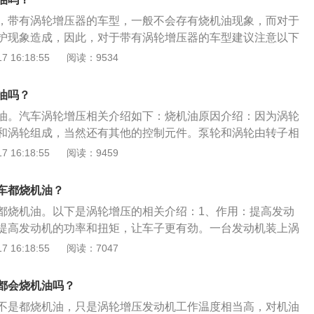
或者维修气缸和活塞。2、油气分离器的工艺问题现今的工
，带有涡轮增压器的车型，一般不会存有烧机油现象，而对于
离不彻底，部分机油蒸汽随着混合气进了燃烧室一起燃烧，而
护现象造成，因此，对于带有涡轮增压器的车型建议注意以下
油气分离器的材质、设计要求更高，这样相对来说涡轮增压发
合成润滑油和定期更换、清洁空滤，其次，在行驶过程中，车
 16:18:55
阅读：9534
油了。解决办法：建议及时检查汽油分离问题。3、转子通过
勿立即熄火。突然熄火，机油润滑会中断，涡轮增压器内部的
轮增压器主要由泵轮和涡轮组成，泵轮和涡轮由转子想连，转
带走，容易造成涡轮增压器转轴与轴套之间“咬死”。
常高，所以涡轮增压器一般用全浮动轴承，由机油来进行润滑
油吗？
讲也造成了机油的过多消耗。解决办法：建议检查转子和润滑
油。汽车涡轮增压相关介绍如下：烧机油原因介绍：因为涡轮
和涡轮组成，当然还有其他的控制元件。泵轮和涡轮由转子相
转速将达到每分钟十几万转，如此高的转速令到常见的机械滚
 16:18:55
阅读：9459
正常工作，因此涡轮增压器普遍采用全浮动轴承，由机油来进
涡轮增压发动机使用机油介绍：涡轮增压发动机最好使用全合
车都烧机油？
成机油是经过人工制造的机油。其选用天然物质进行化学分
都烧机油。以下是涡轮增压的相关介绍：1、作用：提高发动
种物质合成，最后才生产出合成机油。因此全合成机油的化学
提高发动机的功率和扭矩，让车子更有劲。一台发动机装上涡
更小，可以在降低油耗的同时，更好的保护引擎。
大功率与未装增压器的时候相比可以增加40%甚至更高。2、
 16:18:55
阅读：7047
气驱动排气轮，从而带动进气轮旋转，达到增加进气量。3、
增压系统是由涡轮增压器和中冷器两部分组成，通过涡轮增压
都会烧机油吗？
冷器对压缩后的空气进行冷却。涡轮增压器由涡轮室和增压器
不是都烧机油，只是涡轮增压发动机工作温度相当高，对机油