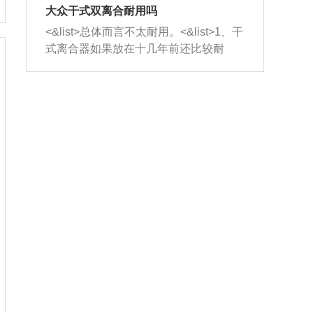
室，最后形成废气排出，就可以让三元
无法制作，需要将车辆送到修理厂或4s
造成烧机油。<&list>3、机油粘度。使用
大众干式双离合耐用吗
催化器得到清洗，排气管堵塞的情况就
店；<&list>2.车辆半轴套管防尘罩破
机油粘度过小的话，同样会有烧机油现
<&list>总体而言不太耐用。<&list>1、干
能够得到解决。
裂，破裂后会出现漏油现象，使半轴磨
象，机油粘度过小具有很好的流动性，
式离合器如果放在十几年前还比较耐
损严重，磨损的半轴容易损坏，产生异
容易窜入到气缸内，参与燃烧。<&list>
用，但是由于现在的汽车发动机动力输
响；<&list>3.稳定器的转向胶套和球头
4、机油量。机油量过多，机油压力过
出越来越高，使得干式离合器散热不足
老化，一般是使用时间过长造成的。解
大，会将部分机油压入气缸内，也会出
的缺陷也逐渐暴露出来。<&list>2、由于
决方法是更换新的质量好的转向橡胶套
现烧机油。<&list>5、机油滤清器堵塞：
干式双离合的工作环境暴露在空气中，
和球头。
会导致进气不畅，使进气压力下降，形
而离合器的散热也是通离合器罩上面的
成负压，使机油在负压的情况下吸入燃
几个小孔来进行散热。但是在行驶过程
烧室引起烧机油。<&list>6、正时齿轮或
中变速箱需要换挡，就不得不使得离合
链条磨损：正时齿轮或链条的磨损会引
器频繁工作。<&list>3、长时间的低速行
起气阀和曲轴的正时不同步。由于轮齿
驶以及过于频繁的启停，导致离合器的
或链条磨损产生的过量侧隙，使得发动
温度不断升高，而低速行驶时空气流动
机的调节无法实现：前一圈的正时和下
效率不高，无法将离合器中的热量有效
一圈可能就不一样。当气阀和活塞的运
的带走，导致离合器内部的温度不断升
动不同步时，会造成过大的机油消耗。
高，加速离合器的磨损。
解决方法：更换正时齿轮或链条。<&list
>7、内垫圈、进风口破裂：新的发动机
设计中，经常采用各种由金属和其他材