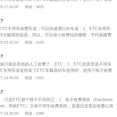
C通过安装在车辆挡风玻璃上的车载电子标签与在收费站ETC道
 17:25:05
阅读：3820
的微波专用短程通讯，使用计算机联网技术还有银行进行后台
而达到了车辆通过路桥收费站不用停车就可以交纳路桥费，但
?
年10月，中国很多省份ETC使用率难过半。
ETC不停车收费车道，可以快速通行的车道：1、ETC专用车
到大幅度的提高，所以，可以缩小收费站的规模，节约基建费
、另外，不停车收费系统对于城市来说，就不仅仅是一项先进
 03:32:03
阅读：3100
是一种通过经济杠杆进行交通流调节的切实有效的交通管理手
繁忙的大桥、隧道，不停车收费系统可以避免月票制度和人工
?
有效提高这些市政设施的资金回收能力。
以就只能走其他的人工收费了，ETC：1、ETC的意思是不停车
TC专用车道是给装了ETC车载器的车使用的，使用了电子收费
C通过安装在车辆挡风玻璃上的车载电子标签与在收费站ETC道
 14:39:04
阅读：2361
的微波专用短程通讯，使用计算机联网技术还有银行进行后台
而达到了车辆通过路桥收费站不用停车就可以交纳路桥费，但
?
年10月，中国很多省份ETC使用率难过半。
，只是ETC那个牌子不同而已：1、电子收费系统（Electronic
ionSystem，简称ETC）又称不停车收费系统，是通过设置在收费公路
天线及车型识别系统和安装在车辆的车载装置，利用信息通信
 14:39:04
阅读：2380