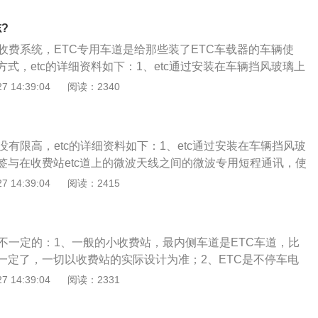
行费支付的系统；2、使用该系统，车主只要在车窗上安装感
通过收费站时便不用人工缴费，也无须停车，高速费将从卡中
?
费系统每车收费耗时不到两秒，其收费通道的通行能力是人工
子收费系统，ETC专用车道是给那些装了ETC车载器的车辆使
0倍；3、除了用于高速公路自动扣费，ETC系统也用于市区过
式，etc的详细资料如下：1、etc通过安装在车辆挡风玻璃上
费，在车场管理中也用于建立快速车道和无人值守车道，自动
在收费站etc道上的微波天线之间的微波专用短程通讯，使用计
 14:39:04
阅读：2340
幅提高出入口车辆通行能力，改善车主的使用体验，达到方便
银行进行后台结算处理；2、这样就达到了车辆通过路桥收费
目的。
纳路桥费，但是截至2018年10月，中国很多省份etc使用率
也叫不停车电子收费系统，etc专用车道是给装了etc车载器的车使
没有限高，etc的详细资料如下：1、etc通过安装在车辆挡风玻
收费的方式。
签与在收费站etc道上的微波天线之间的微波专用短程通讯，使
还有银行进行后台结算处理；2、这样就达到了车辆通过路桥
 14:39:04
阅读：2415
以交纳路桥费，但是截至2018年10月，中国很多省份etc使
tc也叫不停车电子收费系统，etc专用车道是给装了etc车载器的
电子收费的方式。
是不一定的：1、一般的小收费站，最内侧车道是ETC车道，比
一定了，一切以收费站的实际设计为准；2、ETC是不停车电
C专用车道是给那些装了ETC车载器的车辆使用的，采用电子收
 14:39:04
阅读：2331
费系统是目前世界上最先进的路桥收费方式；3、通过安装在
车载电子标签与在收费站ETC车道上的微波天线之间的微波专