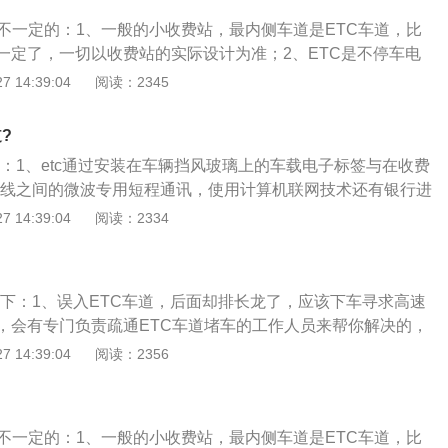
计算机联网技术与银行进行后台结算处理，从而达到车辆通过
是不一定的：1、一般的小收费站，最内侧车道是ETC车道，比
车而能交纳路桥费的目的。
一定了，一切以收费站的实际设计为准；2、ETC是不停车电
C专用车道是给那些装了ETC车载器的车辆使用的，采用电子收
 14:39:04
阅读：2345
费系统是目前世界上最先进的路桥收费方式；3、通过安装在
车载电子标签与在收费站ETC车道上的微波天线之间的微波专
?
计算机联网技术与银行进行后台结算处理，从而达到车辆通过
下：1、etc通过安装在车辆挡风玻璃上的车载电子标签与在收费
车而能交纳路桥费的目的。
波天线之间的微波专用短程通讯，使用计算机联网技术还有银行进
2、这样就达到了车辆通过路桥收费站不用停车就可以交纳路
 14:39:04
阅读：2334
18年10月，中国很多省份etc使用率难过半；3、etc也叫不停
tc专用车道是给装了etc车载器的车使用的，使用了电子收费
如下：1、误入ETC车道，后面却排长龙了，应该下车寻求高速
，会有专门负责疏通ETC车道堵车的工作人员来帮你解决的，
的指挥即可；2、误入ETC车道，后面已经有几辆车了，在确
 14:39:04
阅读：2356
以让其他车主先倒车在旁边让个道给你，之后你再慢慢倒车出
C车道，在后方没有来车的情况下，可以倒车出来。
是不一定的：1、一般的小收费站，最内侧车道是ETC车道，比