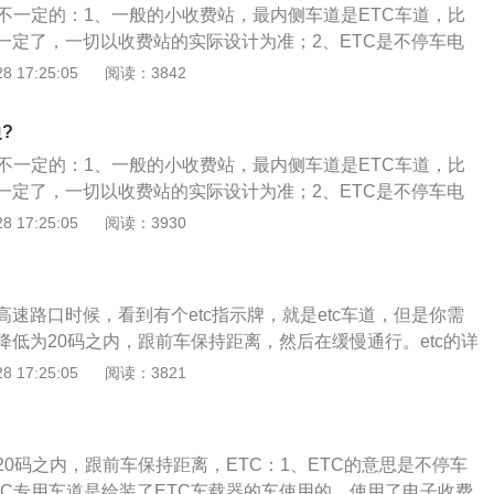
效率理论可提高2-3倍以上，让传统ETC更新、更快、更高科
是不一定的：1、一般的小收费站，最内侧车道是ETC车道，比
ETC技术更成熟更具备优势。
一定了，一切以收费站的实际设计为准；2、ETC是不停车电
C专用车道是给那些装了ETC车载器的车辆使用的，采用电子收
 17:25:05
阅读：3842
费系统是目前世界上最先进的路桥收费方式；3、通过安装在
车载电子标签与在收费站ETC车道上的微波天线之间的微波专
?
计算机联网技术与银行进行后台结算处理，从而达到车辆通过
是不一定的：1、一般的小收费站，最内侧车道是ETC车道，比
车而能交纳路桥费的目的。
一定了，一切以收费站的实际设计为准；2、ETC是不停车电
C专用车道是给那些装了ETC车载器的车辆使用的，采用电子收
 17:25:05
阅读：3930
费系统是目前世界上最先进的路桥收费方式；3、通过安装在
车载电子标签与在收费站ETC车道上的微波天线之间的微波专
计算机联网技术与银行进行后台结算处理，从而达到车辆通过
速路口时候，看到有个etc指示牌，就是etc车道，但是你需
车而能交纳路桥费的目的。
降低为20码之内，跟前车保持距离，然后在缓慢通行。etc的详
tc通过安装在车辆挡风玻璃上的车载电子标签与在收费站etc道
 17:25:05
阅读：3821
的微波专用短程通讯，使用计算机联网技术还有银行进行后台
样就达到了车辆通过路桥收费站不用停车就可以交纳路桥费，
10月，中国很多省份etc使用率难过半；3、etc也叫不停车电子
0码之内，跟前车保持距离，ETC：1、ETC的意思是不停车
用车道是给装了etc车载器的车使用的，使用了电子收费的方
TC专用车道是给装了ETC车载器的车使用的，使用了电子收费