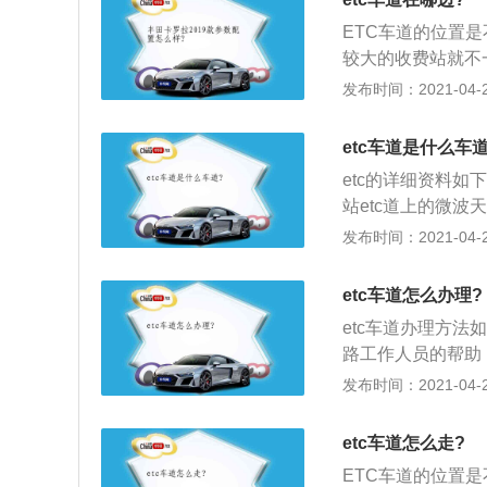
用短程通讯，利用
ETC车道的位置
路桥收费站不需停
较大的收费站就不
子收费系统，ET
发布时间：2021-04-27
费方式，不停车收
车辆挡风玻璃上的
etc车道是什么车道
用短程通讯，利用
etc的详细资料如
路桥收费站不需停
站etc道上的微
行后台结算处理；
发布时间：2021-04-27
桥费，但是截至20
车电子收费系统，e
etc车道怎么办理?
的方式。
etc车道办理方法
路工作人员的帮助
然后听从工作人员
发布时间：2021-04-27
保安全情况下，可
去；3、误入ET
etc车道怎么走?
ETC车道的位置