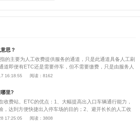
么意思？
道是指的主要为人工收费提供服务的通道，只是此通道具备人工刷
此通道即便有ETC还是需要停车，但不需要缴费，只是由服务人
已，此通道一般是ETC通道流量较高时会临时使用。ETC安装流
 16:18:55
阅读：8162
首先检查ETC卡和电子标签（OBU）有没有破损，按下OBU背
灯会短暂亮起，OLED屏幕上会显示签失效、请插卡字样，说
在哪里?
前挡风玻璃，保持玻璃表面光滑、洁净、干爽状态，然后撕开
道在收费站。ETC的优点：1、大幅提高出入口车辆通行能力，
粘贴到安装位置，并用手按压2-3分钟，赶走气泡。将ETC卡
验，达到方便快捷出入停车场的目的；2、避开长长的人工收
卡背面朝向前玻璃，芯片部位要插入OBU设备中。安装ETC的
停车直接驶过车少路畅的ETC专用车道，1条ETC车道通行服
 17:25:05
阅读：3808
免去了排队等候的烦恼；绿色，环保：绿色低碳，车辆通行收
5条人工出口车道通行服务能力；3、除了能过高速收费站，ET
低噪声和尾气排放，减少污染；节省损耗：节省费用，减少车
用。
，降低磨损、油耗，用户还能享受通行费9.5折的优惠；提高效