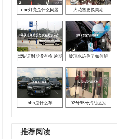
epc灯亮是什么问题
火花塞更换周期
驾驶证到期没有换,逾期
玻璃水冻住了如何解
怎么办??
决？
bba是什么车
92号95号汽油区别
推荐阅读