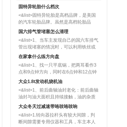
固特异轮胎什么档次
<&list>固特异轮胎是高档品牌，是美国
的汽车轮胎品牌。虽然是高档轮胎品
牌，但是中高低端的轮胎都有生产，这
国六排气管堵塞怎么清理
也是为了更好的开拓市场。
<&list>1、当车主发现自己的国六车排气
管出现堵塞的情况时，可以利用铁丝或
者是细棍，直接将杂物给取出来，如果
在家拿什么练方向盘
堵塞情况比较严重，也可以采取应急措
<&list>1、找一只平底锅，把两耳看作3
施。 <&list>2、直接利用木棍将所有的
点和9点钟方向，同时在6点钟和12点钟
杂物推到排气管里面的位置处，然后将
方向做一个标记。 <&list>2、双手握住
三元催化器拆解开，就可以将堵塞的东
大众1.8t发动机烧机油
平底锅两耳，然后往左打半圈、一圈、
西取出来。但如果是因为积碳过多引起
<&list>1、前后曲轴油封老化：前后曲轴
一圈半的练习，往右同样也要打相同的
的堵塞，就需要将三元催化器泡在草酸
油封与油大面积且持续接触，油的杂质
圈数。 <&list>3、最后强调要反复练
中进行清洗。 <&list>3、也可以利用清
和发动机内持续温度变化使其密封效果
习，这样就可以形成肌肉记忆，在真实
大众冬天过减速带咯吱咯吱响
洗剂对堵塞的情况得到解决，将清洗剂
逐渐减弱，导致渗油或漏油。<&list>2、
驾驶车辆时，不需要记忆也能打好方
放在燃油箱中，与燃油混合后，车辆启
<&list>1.转向器拉杆头有较大间隙，判
活塞间隙过大：积碳会使活塞环与缸体
向。
动时，就可以和汽油一起进入到燃烧
断间隙需要专用仪器和工具，车主本人
的间隙扩大，导致机油流入燃烧室中，