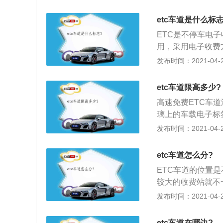
技术，自动实现通
应卡并预存费用，
etc车道是什么标志
自动扣除。这种收
ETC是不停车电
收费通道的5到1
用，采用电子收费方
桥、过隧道自动扣
的车载电子标签与
发布时间：2021-04-27
扣停车费。可以大
算机联网技术还有
快捷出入停车场的
站不用停车就可以交
etc车道限高多少?
难过半；3、etc
高速免费ETC车道
用的，使用了电子
璃上的车载电子标
用计算机联网技术
发布时间：2021-04-27
收费站不用停车就可
用率难过半；3、e
etc车道怎么分?
车使用的，使用了
ETC车道的位置
较大的收费站就不
子收费系统，ET
发布时间：2021-04-27
费方式，不停车收
车辆挡风玻璃上的
etc车道在哪边?