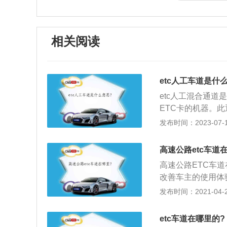
相关阅读
etc人工车道是什
etc人工混合通
ETC卡的机器。
员代刷ETC卡而
发布时间：2023-07-17
程如下：收到设备
面的防拆按钮，红
高速公路etc车道
明设备正常。清洁
高速公路ETC车
OBU背胶保护膜，
改善车主的使用体
正面朝向驾驶员，
费排队窗口，不用
发布时间：2021-04-28
好处：节省时间：
务能力相当于3至
费站不停车，可降
C还将在多领域应
辆起步、刹车频率
etc车道在哪里的?