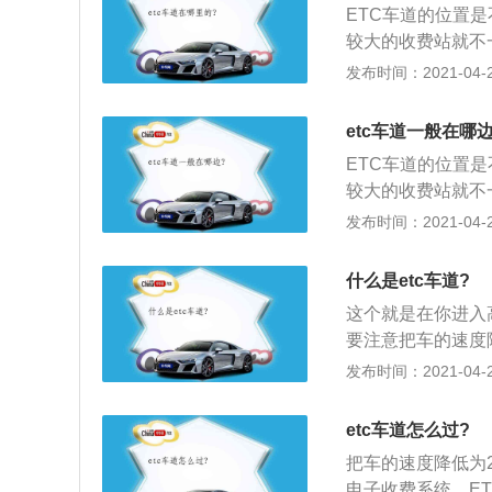
率：ETC车道过车
ETC车道的位置
技。相比车牌付，
较大的收费站就不
子收费系统，ET
发布时间：2021-04-28
费方式，不停车收
车辆挡风玻璃上的
etc车道一般在哪边
用短程通讯，利用
ETC车道的位置
路桥收费站不需停
较大的收费站就不
子收费系统，ET
发布时间：2021-04-28
费方式，不停车收
车辆挡风玻璃上的
什么是etc车道?
用短程通讯，利用
这个就是在你进入高
路桥收费站不需停
要注意把车的速度
细资料如下：1、e
发布时间：2021-04-28
上的微波天线之间
结算处理；2、这
etc车道怎么过?
但是截至2018年
把车的速度降低为2
收费系统，etc专
电子收费系统，E