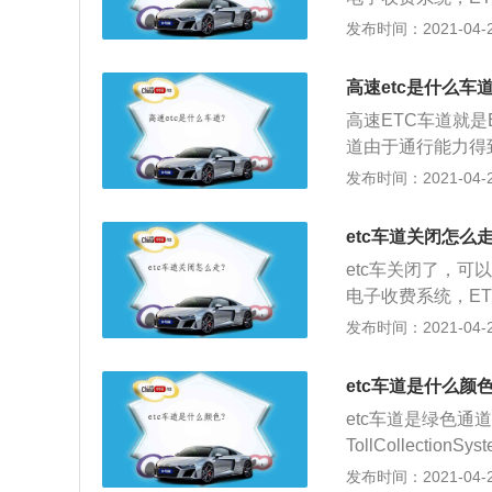
式。
的方式；2、ET
发布时间：2021-04-28
上的微波天线之间
结算处理；3、从
高速etc是什么车道
是呢，截至2018
高速ETC车道就是
道由于通行能力得
用和管理费用；2
发布时间：2021-04-28
的收费技术，它还
段；3、对于交通
etc车道关闭怎么走
收费的众多弱点，
etc车关闭了，可
电子收费系统，E
的方式；2、ET
发布时间：2021-04-27
上的微波天线之间
结算处理；3、从
etc车道是什么颜色
是呢，截至2018
etc车道是绿色通道
TollCollect
收费站出入口处的
发布时间：2021-04-27