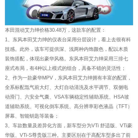
本田混动艾力绅价格30.48万，这款车的配置：
1、东风本田艾力绅的仪表台采用分层设计，看上去很有科
技感。此外，该车可提供深、浅两种内饰颜色，配以木质
装饰搭配，体现出豪华风格。东风本田艾力绅采用三排七
座式布局，有4种以上模式的组合，具备不错的灵活性；
2、作为一款豪华MPV，东风本田艾力绅拥有丰富的配置，
全系标配氙气前大灯、大灯自动清洗及水平调节、双侧电
动滑门、六安全气囊、VSA车辆稳定性辅助系统、HSA坡
道辅助系统、可视化倒车系统、高分辨率彩色液晶（TFT）
屏幕、智能钥匙等装备；
3、车款数量及差异化方面，新车型分为VTi 舒适版、VTi豪
华版、VTi-S尊贵版三种。主要区别在于高配车型多出了前