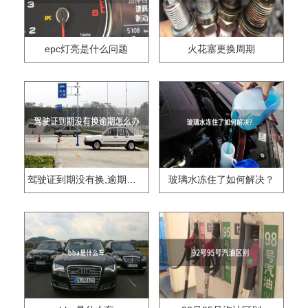
epc灯亮是什么问题
火花塞更换周期
驾驶证到期没有换,逾期怎么办??
玻璃水冻住了如何解决？