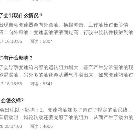
起了功率消耗。除此之外齿轮的搅动，影响到油起泡，空气混
里，换挡打到D档时，离合器片之间有空气有就无法压紧，引
了会出现什么情况？
动不起来，离合器磨损加剧;2、变速器效率下降：变速器油旳
出现自动变速器会向外窜油、换挡冲击、工作油压过低等情
降温，变速器油要把热量通变速器壳体与变速器散热器散热，
绍：向外窜油：变速器油液液面过高，行驶中旋转件接触到油
旋转会受到更大的阻力，下降了变速器的散热功能和传动速
机件行星齿轮机构或离合器的搅拌下，引起油液膨胀、沸腾，
 16:18:55
阅读：5804
供给更多的燃油，整车的燃油合理性那么就会降低;3、变速器
向外窜油。造成换挡冲击：过多的空气侵入油液，还会引起控
的能量损失基本都会转化成变速器内部的热量，变速器温度持
生气堵，造成排油不畅，导致换挡冲击。造成工作油压过低：
到变速器里面的轴承早期磨损和摩擦片的烧损，更换和修理基
了有什么影响？
面过高，使旋转件够着油，形成搅动，导致油液里产生气泡，
油既不可以加多也不可以加少，变速器在设计的情况下基本都
了会导致变速箱内部的运转阻力增大，甚至产生异常漏油的现
泵，油泵就无法建立起应有的油压。
验，油加的多少基本都经过精确验证。
容易漏油，另外多的油还会从通气孔溢出来，如果变速箱油过
进行调整。手动变速箱油属于车用齿轮油，其用于汽车上的变
 16:18:55
阅读：5341
器、分动箱等齿轮的润滑。自动变速箱油又称ATF油，用于自
汽车），注意车用齿轮油不能和工业齿轮油搞混，两类齿轮油
了会怎么样?
动变速箱油和自动变速箱油也不能混用代用。
多了会出现以下影响：1、变速箱油加多了超过了规定的油尺线，
车启动时，齿轮转动还要克服了油的阻力，从而产生了动力的
有齿轮的搅动，导致油起泡，空气混入油道至离合器，换到D
 05:14:03
阅读：4006
存在空气压不下，导致离合器打滑，汽车不能移动，离合器磨
添加变速箱油一定要按照规定的加注量，不要多加也不要少