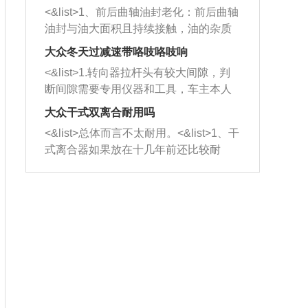
平底锅两耳，然后往左打半圈、一圈、
西取出来。但如果是因为积碳过多引起
<&list>1、前后曲轴油封老化：前后曲轴
一圈半的练习，往右同样也要打相同的
的堵塞，就需要将三元催化器泡在草酸
油封与油大面积且持续接触，油的杂质
圈数。 <&list>3、最后强调要反复练
中进行清洗。 <&list>3、也可以利用清
和发动机内持续温度变化使其密封效果
习，这样就可以形成肌肉记忆，在真实
大众冬天过减速带咯吱咯吱响
洗剂对堵塞的情况得到解决，将清洗剂
逐渐减弱，导致渗油或漏油。<&list>2、
驾驶车辆时，不需要记忆也能打好方
放在燃油箱中，与燃油混合后，车辆启
<&list>1.转向器拉杆头有较大间隙，判
活塞间隙过大：积碳会使活塞环与缸体
向。
动时，就可以和汽油一起进入到燃烧
断间隙需要专用仪器和工具，车主本人
的间隙扩大，导致机油流入燃烧室中，
室，最后形成废气排出，就可以让三元
无法制作，需要将车辆送到修理厂或4s
造成烧机油。<&list>3、机油粘度。使用
大众干式双离合耐用吗
催化器得到清洗，排气管堵塞的情况就
店；<&list>2.车辆半轴套管防尘罩破
机油粘度过小的话，同样会有烧机油现
<&list>总体而言不太耐用。<&list>1、干
能够得到解决。
裂，破裂后会出现漏油现象，使半轴磨
象，机油粘度过小具有很好的流动性，
式离合器如果放在十几年前还比较耐
损严重，磨损的半轴容易损坏，产生异
容易窜入到气缸内，参与燃烧。<&list>
用，但是由于现在的汽车发动机动力输
响；<&list>3.稳定器的转向胶套和球头
4、机油量。机油量过多，机油压力过
出越来越高，使得干式离合器散热不足
老化，一般是使用时间过长造成的。解
大，会将部分机油压入气缸内，也会出
的缺陷也逐渐暴露出来。<&list>2、由于
决方法是更换新的质量好的转向橡胶套
现烧机油。<&list>5、机油滤清器堵塞：
干式双离合的工作环境暴露在空气中，
和球头。
会导致进气不畅，使进气压力下降，形
而离合器的散热也是通离合器罩上面的
成负压，使机油在负压的情况下吸入燃
几个小孔来进行散热。但是在行驶过程
烧室引起烧机油。<&list>6、正时齿轮或
中变速箱需要换挡，就不得不使得离合
链条磨损：正时齿轮或链条的磨损会引
器频繁工作。<&list>3、长时间的低速行
起气阀和曲轴的正时不同步。由于轮齿
驶以及过于频繁的启停，导致离合器的