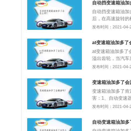
自动挡变速箱油加
加。
自动挡变速箱油加
后，在高速旋转的
从加油孔和放气阀
发布时间：2021-04-28
油孔产生气堵，造
使旋转件够着油，
at变速箱油加多了
成工作油压过低。
at变速箱油加多
溢出齿轮，当汽车
有齿轮搅动，会造
发布时间：2021-04-28
的空气存在时不能
3、自动变速器的
变速箱油加多了会
传动功率下降，泡
变速箱油加多了肯
使燃油供应中断。
害：1、自动变速
在高速旋转的机器
发布时间：2021-04-28
孔和放气阀出油的
制阀体上的排放孔
自动变速箱油加多
作油压过低，自动
自动变速箱油加多