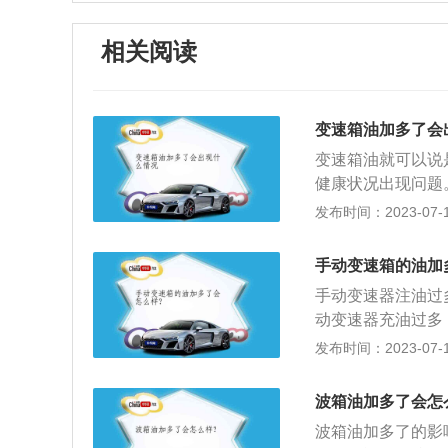
相关阅读
变速箱油加多了会
变速箱油就可以说
健康状况出现问题
的损害。（一）、
发布时间：2023-07-17
控制阀上排油孔气
面过高，导致旋转
手动变速箱的油加
带有气泡的油液进
手动变速器注油过
多了，车辆在行驶
动变速器充油过多
腾，从而出现窜油
油。如果变速器油
发布时间：2023-07-17
散热功能。
1、更换机油时，
会过热，造成不必
波箱油加多了会怎
润滑不良，也容易
波箱油加多了的影
明书或保养手册，