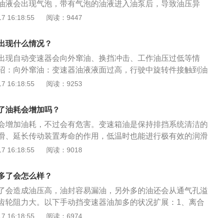
油液会出现气泡，带有气泡的油液进入油泵后，导致油压异
不同，车主在添加发动机油时需要遵循原厂标准，并且在添加
；2、会引起控制阀上排油孔气堵塞，造成排油不畅，出现换
 16:18:55
阅读：9447
油时，一定要在添加前将以前的发动机油擦亮，以避免不同机
、齿轮旋转受到的阻力会变大，影响变速箱的传动效率。波箱
响
清洁的油类用品，使用于自动变速箱上，其可以起到润滑延长
出现什么情况？
用。
出现自动变速器会向外窜油、换挡冲击、工作油压过低等情
绍：向外窜油：变速器油液液面过高，行驶中旋转件接触到油
机件行星齿轮机构或离合器的搅拌下，引起油液膨胀、沸腾，
 16:18:55
阅读：9253
向外窜油。造成换挡冲击：过多的空气侵入油液，还会引起控
生气堵，造成排油不畅，导致换挡冲击。造成工作油压过低：
了油耗会增加吗？
面过高，使旋转件够着油，形成搅动，导致油液里产生气泡，
会增加油耗，不过会有危害。变速箱油是保持排挡系统清洁的
泵，油泵就无法建立起应有的油压。
滑、延长传动装置寿命的作用，低温时也能进行极有效的润滑
条件下减少油品的损失。如果加的是AT：加多了就会造成不升
 16:18:55
阅读：9018
热车时车辆无法行驶、冲油封造成油封密封不好，还会对波箱
如果是MT：它有个加油孔，油加到位置后，油就会流出来，所
多了会怎么样？
么影响。
了会造成油压高，油封容易漏油，另外多的油还会从通气孔溢
齿轮阻力大。以下手动挡变速器油加多的状况扩展：1、离合
超过了油尺线，油漫过齿轮，当汽车起动时，齿轮运转还是要
 16:18:55
阅读：6974