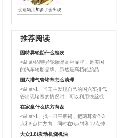
变速箱油加多了会出现
什么情况
推荐阅读
固特异轮胎什么档次
<&list>固特异轮胎是高档品牌，是美国
的汽车轮胎品牌。虽然是高档轮胎品
牌，但是中高低端的轮胎都有生产，这
国六排气管堵塞怎么清理
也是为了更好的开拓市场。
<&list>1、当车主发现自己的国六车排气
管出现堵塞的情况时，可以利用铁丝或
者是细棍，直接将杂物给取出来，如果
在家拿什么练方向盘
堵塞情况比较严重，也可以采取应急措
<&list>1、找一只平底锅，把两耳看作3
施。 <&list>2、直接利用木棍将所有的
点和9点钟方向，同时在6点钟和12点钟
杂物推到排气管里面的位置处，然后将
方向做一个标记。 <&list>2、双手握住
三元催化器拆解开，就可以将堵塞的东
大众1.8t发动机烧机油