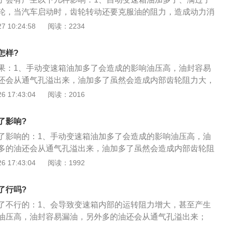
油进入油泵，油泵就无法建立起应有的油压。
轮，当汽车启动时，齿轮转动还要克服油的阻力，造成动力消
搅动，会造成油起泡，空气混入油道，进入离合器，换挡时，
 10:24:58
阅读：2234
存在时不能加压，导致离合器打滑，汽车不能移动，离合器磨
变速器的ATF泡沫对于传动系统是非常有害的，泡沫可能导致液
怎样?
下降，泡沫的可压缩性导致液压系统压力波动和油压下降，严
果：1、手动变速箱油加多了会造成的影响油压高，油封容易
应中断。
还会从通气孔溢出来，油加多了虽然会造成内部齿轮阻力大，
；2、换挡不好首先要看灭车状态是否好挂，如果灭车好挂着
 17:43:04
阅读：2016
是同步器或者离合器故障，如果都不好挂有可能是换挡机构及
方法可通过机油油尺查看液位，液位在中间偏上即可。节气门
了影响?
质量有关，要经常清洁空气滤芯。随着正常使用气缸内肯定会
了影响的：1、手动变速箱油加多了会造成的影响油压高，油
常燃烧的气缸不会有太多积炭，可以免拆清洗燃烧室。轮胎的
多的油还会从通气孔溢出来，油加多了虽然会造成内部齿轮阻
果有变化，严重的会导致高速车抖，轮胎偏磨。建议每一万公
响不大；2、换挡不好首先要看灭车状态是否好挂，如果灭车
 17:43:04
阅读：1992
行校正。
有可能是同步器或者离合器故障，如果都不好挂有可能是换挡
；3、可通过机油油尺查看液位，液位在中间偏上即可。节气
了行吗?
气质量有关，要经常清洁空气滤芯。随着正常使用气缸内肯定
了不行的：1、会导致变速箱内部的运转阻力增大，甚至产生
正常燃烧的气缸不会有太多积炭，可以免拆清洗燃烧室。轮胎
油压高，油封容易漏油，另外多的油还会从通气孔溢出来；
如果有变化，严重的会导致高速车抖，轮胎偏磨。建议每一万