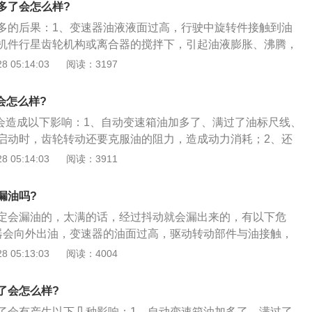
多了会怎么样?
多的后果：1、变速器油液液面过高，行驶中旋转件接触到油
机件行星齿轮机构或离合器的搅拌下，引起油液膨胀、沸腾，
像外窜油；2、过多的空气侵入油液，还会引起控制阀体上排
 05:14:03
阅读：3197
成排油不畅，导致换挡冲击；3、自动变速器油液液面过高，
形成搅动，导致油液里产生气泡，带气泡的油进入油泵，会造
会怎么样?
了会造成以下影响：1、自动变速箱油加多了、满过了油标尺线、
启动时，齿轮转动还要克服油的阻力，造成动力消耗；2、还
成油起泡，空气混入油道，进入离合器，换挡时，离合器之间
 05:14:03
阅读：3911
加压，导致离合器打滑，汽车不能移动，离合器磨损增加；
ATF泡沫对于传动系统是非常有害的，泡沫可能导致液力变矩器
漏油吗?
沫的可压缩性导致液压系统压力波动和油压下降，严重时，会
定会漏油的，太满的话，经过抖动就会漏出来的，有以下危
器会向外出油，变速器的油面过高，驱动转动部件与油接触，
行星齿轮机构或离合器搅拌下，会导致油膨胀、沸腾，从加油
 05:13:03
阅读：4004
；2、会造成换挡冲击，过多的空气侵入油液中，也会导致控
产生空气堵塞，导致排水不良，造成换挡冲击；3、会导致工
了会怎么样?
变速器油面过高，使旋转件够着油，形成搅动，导致油液里产
了会有产生以下几种影响：1、自动变速箱油加多了、满过了