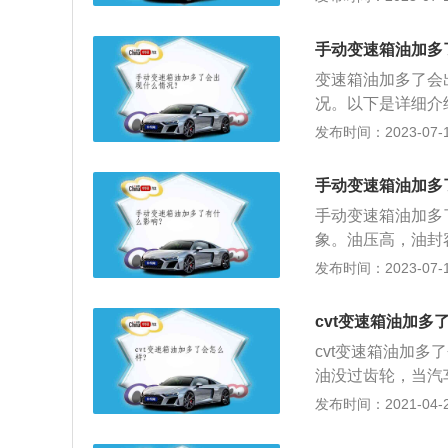
克服油的阻力，引
到油路带到离合器
手动变速箱油加多
起离合打滑，汽车
变速箱油加多了会
作用关键是润滑和
况。以下是详细介
假如油加多了齿轮
后，在高速旋转的
发布时间：2023-07-17
率，就需要发动机
从加油孔和放气阀
温度上升：这部分
制阀体上排油孔产
续上升，最终影响
手动变速箱油加多
自动变速器油液液
本都不便宜，总之
手动变速箱油加多
带气泡的油进入油
会做润滑和升温实
象。油压高，油封
多建议及时对油位
发布时间：2023-07-17
速箱、前后桥差速
动变速箱（自动挡
cvt变速箱油加多
不能混用代用，手
cvt变速箱油加
油没过齿轮，当汽
消耗；2、另外还
发布时间：2021-04-28
挡，离合器片之间
损加剧；3、所以