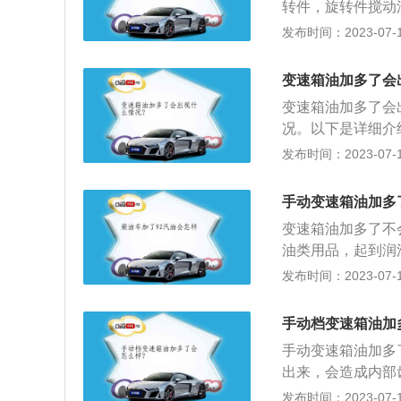
转件，旋转件搅动
用的发动机油标准
常，影响润滑效果
发布时间：2023-07-17
不同品牌的发动机
挡冲击的现象；3
油性能对汽车的影
油是保持排挡系统
变速箱油加多了会
传动装置寿命的作
变速箱油加多了会
况。以下是详细介
后，在高速旋转的
发布时间：2023-07-17
从加油孔和放气阀
制阀体上排油孔产
手动变速箱油加多
自动变速器油液液
变速箱油加多了不
带气泡的油进入油
油类用品，起到润
效果，在严苛操作
发布时间：2023-07-17
挡、换挡冲击大、
变矩器造成伤害。
手动档变速箱油加
以加多了点也没什
手动变速箱油加多
出来，会造成内部
器的损坏：油加多
发布时间：2023-07-17