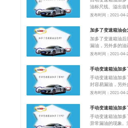
生气泡，带气泡的
油标尺线、溢出齿
耗；2、还有齿轮
发布时间：2021-04-27
离合器之间的空气
损增加；3，自动
加多了变速箱油会
力变矩器传动功率
加多了变速箱油后
重时，会使燃油供
漏油，另外多的油
但对换挡影响不大
发布时间：2021-04-26
车后不好挂有可能
同步器故障；3、
手动变速箱油加多
体脏的速度与进气
手动变速箱油加多
产生积炭，当然正
封容易漏油，另外
位置与动态平衡如
力大，但对换挡影
发布时间：2021-04-26
里做定位和平衡进
好挂着车后不好挂
机构及同步器故障
手动变速箱油加多
门体脏的速度与进
手动变速箱油加多
会产生积炭，当然
异常漏油的现象。
的位置与动态平衡