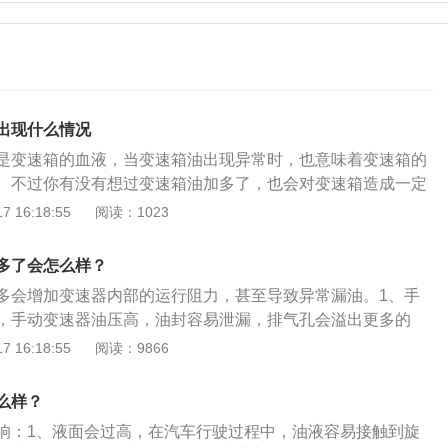
出现什么情况
是变速箱的血液，当变速箱油出现异常时，也意味着变速箱的
。不过你有没有想过变速箱油加多了，也会对变速箱造成一定
变速箱油加多，同时也伴随着更多的空气进入，严重时会引起
 16:18:55
阅读：1023
堵，排油不畅便会出现换挡冲击的现象。（二）、变速箱油液
件接触到油，从而出现搅动现象，油液自然很容易带有气泡，
多了会怎么样？
入油泵后，油泵便很难建立应有的油压。（三）、变速箱油加
多会增加变速器内部的运行阻力，甚至导致异常漏油。1、手
时旋转件接触到油，高温高速的旋转部件会引起油液膨胀、沸
，手动变速器油压高，油封容易泄漏，排气孔会溢出更多的
现象。（四）、变速箱油加多还会影响到变速箱的传动效率和
过多，建议及时调整油位。更换手动变速器油的注意事项：
 16:18:55
阅读：9866
应选择相应的粘度：作为齿轮润滑油，当粘度过高时，摩擦面
要的功率损失。如果粘度太小，容易造成油封漏油，齿轮表面
么样？
导致磨损加剧，因此，车主在更换机油时，应参考车辆使用说
响：1、液面会过高，在汽车行驶过程中，油液容易接触到旋
切勿随意加油。2、不要混用不同的发动机油：由于各厂家选