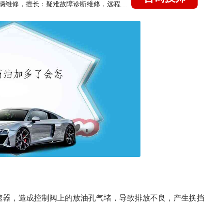
国家认证的汽车维修技师，15年德美日等各系车辆维修，擅长：疑难故障诊断维修，远程维修技术指导
速器，造成控制阀上的放油孔气堵，导致排放不良，产生换挡