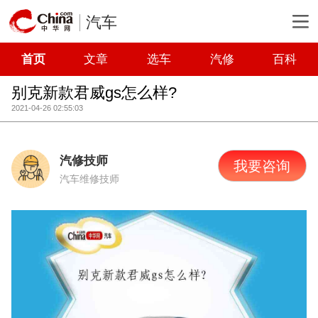
汽车
首页
文章
选车
汽修
百科
别克新款君威gs怎么样?
2021-04-26 02:55:03
汽修技师
我要咨询
汽车维修技师